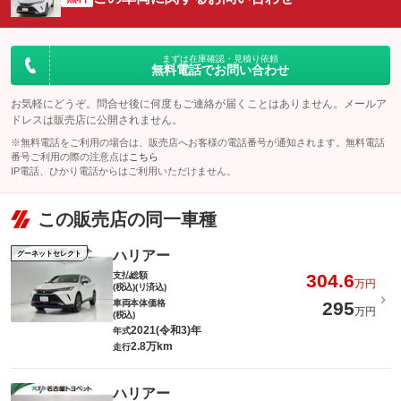
まずは在庫確認・見積り依頼
無料電話でお問い合わせ
お気軽にどうぞ。問合せ後に何度もご連絡が届くことはありません。メールア
ドレスは販売店に公開されません。
※無料電話をご利用の場合は、販売店へお客様の電話番号が通知されます。無料電話
番号ご利用の際の注意点は
こちら
IP電話、ひかり電話からはご利用いただけません。
この販売店の同一車種
ハリアー
グーネットセレクト
支払総額
304.6
万円
(税込)(リ済込)
車両本体価格
295
万円
(税込)
2021(令和3)年
年式
2.8万km
走行
ハリアー