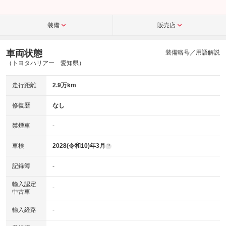
装備
販売店
車両状態
装備略号／用語解説
（トヨタハリアー 愛知県）
走行距離
2.9万km
修復歴
なし
禁煙車
-
車検
2028(令和10)年3月
?
記録簿
-
輸入認定
-
中古車
輸入経路
-