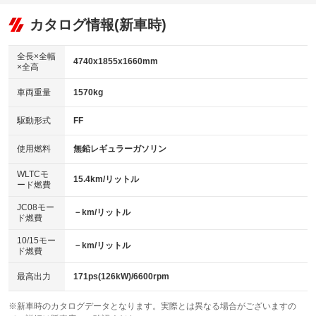
オーディオ：ミュージックプレイヤー接続可
：装備あり
：装備なし
：装備あり
リフトアップ
パワーステアリング
カタログ情報(新車時)
ビジュアル
：装備なし
：装備あり
：装備なし
ダウンヒルアシストコントロール
アルミホイール：アルミホイール
：装備なし
：装備あり
全長×全幅
4740x1855x1660mm
×全高
パワーウィンドウ
盗難防止システム
革シート
ハーフレザーシート
：装備あり
：装備あり
：装備なし
：装備なし
車両重量
1570kg
アイドリングストップ
ドライブレコーダー
キーレス
LEDヘッドランプ
：装備なし
：装備あり
：装備あり
：装備あり
USB入力端子
Bluetooth接続
駆動形式
FF
HID(キセノンライト)
ポータブルナビ
：装備なし
：装備なし
：装備なし
：装備なし
100V電源
クリーンディーゼル
バックカメラ
ETC
使用燃料
無鉛レギュラーガソリン
：装備なし
：装備なし
：装備あり
：装備あり
センターデフロック
エアロ
スマートキー
：装備なし
WLTCモ
：装備なし
：装備あり
15.4km/リットル
ード燃費
レンタカーアップ
展示・試乗車
ローダウン
ランフラットタイヤ
：装備なし
：装備なし
：装備なし
：装備なし
JC08モー
－km/リットル
ド燃費
電動格納ミラー
パワーシート
3列シート
：装備なし
：装備あり
：装備なし
10/15モー
装備略号／用語解説
－km/リットル
ベンチシート
フルフラットシート
ド燃費
：装備なし
：装備なし
チップアップシート
オットマン
：装備なし
：装備なし
最高出力
171ps(126kW)/6600rpm
電動格納サードシート
シートヒーター
：装備なし
：装備なし
※新車時のカタログデータとなります。実際とは異なる場合がございますの