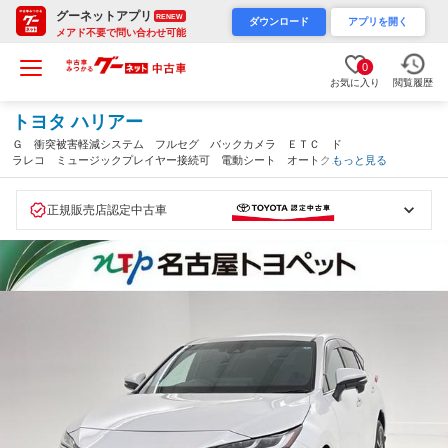
グーネットアプリ
RENEW
ダウンロード
アプリを開く
メアド不要で問い合わせ可能
0
お気に入り
閲覧履歴
トヨタ ハリアー
Ｇ 衝突被害軽減システム フルセグ バックカメラ ＥＴＣ ド
ラレコ ミュージックプレイヤー接続可 電動シート オートクル
もっと見る
ーズコントロール ＬＥＤヘッドランプ スマートキー キーレス
（愛知県）
正規販売店認定中古車