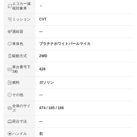
エコカー減
－
税対象車
ミッション
CVT
過給器
―
車体色
プラチナホワイトパールマイカ
駆動方式
2WD
車台番号下
428
3桁
燃料
ガソリン
その他
―
全体のサイ
474 / 185 / 166
ズ
荷台寸法
―
ハンドル
右