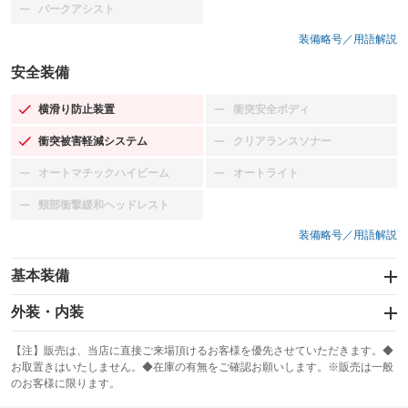
パークアシスト
：装備なし
装備略号／用語解説
安全装備
横滑り防止装置
衝突安全ボディ
：装備あり
：装備なし
衝突被害軽減システム
クリアランスソナー
：装備あり
：装備なし
オートマチックハイビーム
オートライト
：装備なし
：装備なし
頸部衝撃緩和ヘッドレスト
：装備なし
装備略号／用語解説
基本装備
エアバッグ：運転席/助手席/サイド
外装・内装
：装備あり
スライドドア
カーナビ
：装備なし
：装備なし
【注】販売は、当店に直接ご来場頂けるお客様を優先させていただきます。◆
お取置きはいたしません。◆在庫の有無をご確認お願いします。※販売は一般
サンルーフ
ABS
TV：フルセグ
：装備なし
：装備あり
：装備あり
のお客様に限ります。
エアコン
Wエアコン