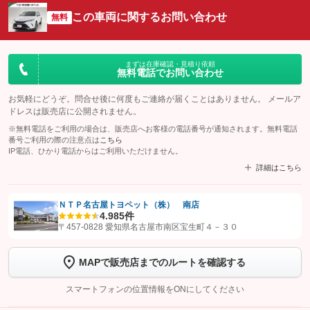
この車両に関するお問い合わせ
無料
まずは在庫確認・見積り依頼
無料電話でお問い合わせ
お気軽にどうぞ。問合せ後に何度もご連絡が届くことはありません。 メールア
ドレスは販売店に公開されません。
※無料電話をご利用の場合は、販売店へお客様の電話番号が通知されます。無料電話
番号ご利用の際の注意点は
こちら
IP電話、ひかり電話からはご利用いただけません。
詳細はこちら
ＮＴＰ名古屋トヨペット（株） 南店
4.9
85件
【STEP1】
認証画面でグーネットを友だち追加してから「許可する」ボタンを押
〒457-0828 愛知県名古屋市南区宝生町４－３０
します
MAPで販売店までのルートを確認する
【STEP2】
トーク画面で
ボタンをタップして問い合わせを
完了してください。
スマートフォンの位置情報をONにしてください
こちら