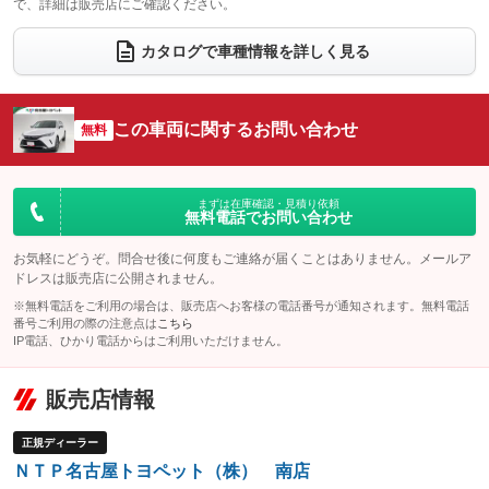
で、詳細は販売店にご確認ください。
ウォークスルー
後席モニター
：装備なし
：装備なし
電動リアゲート
フロントカメラ
カタログで車種情報を詳しく見る
：装備なし
：装備なし
シートエアコン
全周囲カメラ
：装備なし
：装備なし
サイドカメラ
ルーフレール
この車両に関するお問い合わせ
：装備なし
無料
：装備なし
エアサスペンション
ヘッドライトウォッシャー
：装備なし
：装備なし
装備略号／用語解説
まずは在庫確認・見積り依頼
無料電話でお問い合わせ
お気軽にどうぞ。問合せ後に何度もご連絡が届くことはありません。メールア
ドレスは販売店に公開されません。
※無料電話をご利用の場合は、販売店へお客様の電話番号が通知されます。無料電話
番号ご利用の際の注意点は
こちら
IP電話、ひかり電話からはご利用いただけません。
販売店情報
正規ディーラー
ＮＴＰ名古屋トヨペット（株） 南店