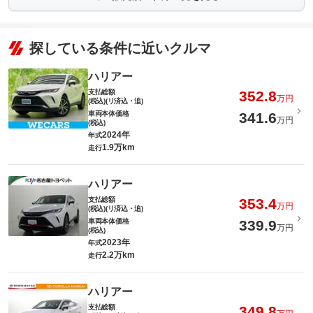
探している条件に近いクルマ
ハリアー
支払総額
352.8
万円
(税込)(リ済込・追)
車両本体価格
341.6
万円
(税込)
2024年
年式
1.9万km
走行
ハリアー
支払総額
353.4
万円
(税込)(リ済込・追)
車両本体価格
339.9
万円
(税込)
2023年
年式
2.2万km
走行
ハリアー
支払総額
349.8