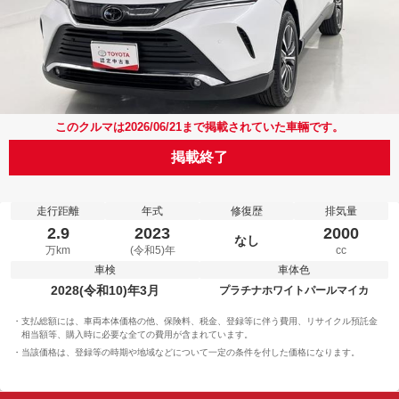
このクルマは2026/06/21まで掲載されていた車輛です。
掲載終了
走行距離
年式
修復歴
排気量
2.9
2023
2000
なし
万km
(令和5)年
cc
車検
車体色
2028(令和10)年3月
プラチナホワイトパールマイカ
支払総額には、車両本体価格の他、保険料、税金、登録等に伴う費用、リサイクル預託金
相当額等、購入時に必要な全ての費用が含まれています。
当該価格は、登録等の時期や地域などについて一定の条件を付した価格になります。