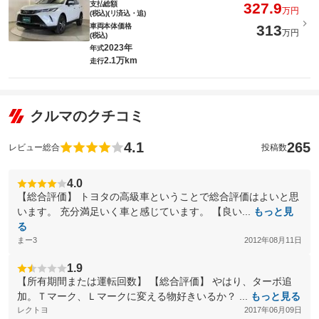
支払総額
327.9
万円
(税込)(リ済込・追)
車両本体価格
313
万円
(税込)
2023年
年式
2.1万km
走行
クルマのクチコミ
4.1
265
レビュー総合
投稿数
4.0
【総合評価】 トヨタの高級車ということで総合評価はよいと思
います。 充分満足いく車と感じています。 【良い...
もっと見
る
まー3
2012年08月11日
1.9
【所有期間または運転回数】 【総合評価】 やはり、ターボ追
加。Ｔマーク、Ｌマークに変える物好きいるか？ ...
もっと見る
レクトヨ
2017年06月09日