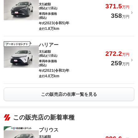
支払総額
371.5
万円
(税込)(リ済込)
車両本体価格
358
万円
(税込)
2023(令和5)年
年式
1.8万km
走行
ハリアー
グーネットセレクト
支払総額
272.2
万円
(税込)(リ済込)
車両本体価格
259
万円
(税込)
2021(令和3)年
年式
4.0万km
走行
この販売店の在庫一覧を見る
この販売店の新着車種
プリウス
支払総額