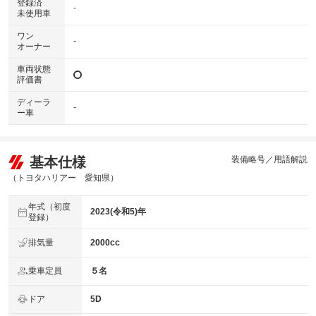
登録済
-
未使用車
ワン
-
オーナー
車両状態
評価書
ディーラ
-
ー車
基本仕様
装備略号／用語解説
（トヨタハリアー 愛知県）
年式（初度
2023(令和5)年
登録）
排気量
2000cc
乗車定員
５名
ドア
5D