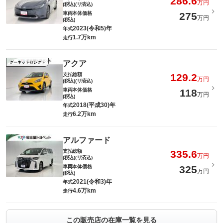
286.6
万円
(税込)(リ済込)
車両本体価格
275
万円
(税込)
2023(令和5)年
年式
1.7万km
走行
アクア
グーネットセレクト
支払総額
129.2
万円
(税込)(リ済込)
車両本体価格
118
万円
(税込)
2018(平成30)年
年式
6.2万km
走行
アルファード
支払総額
335.6
万円
(税込)(リ済込)
車両本体価格
325
万円
(税込)
2021(令和3)年
年式
4.6万km
走行
この販売店の在庫一覧を見る