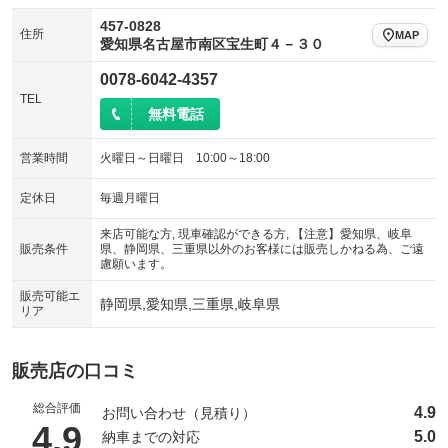
457-0828
住所
MAP
愛知県名古屋市南区宝生町４－３０
0078-6042-4357
TEL
無料電話
営業時間
火曜日～日曜日 10:00～18:00
定休日
毎週月曜日
来店可能な方, 現車確認ができる方, 【注意】愛知県、岐阜
販売条件
県、静岡県、三重県以外のお客様には販売しかねる為、ご遠
慮願います。
販売可能エ
静岡県,愛知県,三重県,岐阜県
リア
販売店の口コミ
総合評価
4.9
お問い合わせ（見積り）
（5点満点中）
4.9
5.0
納車までの対応