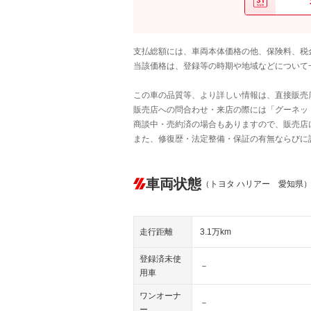
支払総額には、車両本体価格の他、保険料、税
当該価格は、登録等の時期や地域などについて
この車の品質等、より詳しい情報は、直接販売
販売店への問合わせ・来店の際には「グーネット中
商談中・売約済の場合もありますので、販売店
また、修復歴・法定整備・保証の有無ならびに
車両状態
（トヨタ ハリアー 愛知県
走行距離
3.1万km
登録済未使
－
用車
ワンオーナ
－
ー