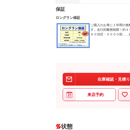
保証
ロングラン保証
ご購入のお車に１年間の無
す。走行距離無制限！約４
６０項目・５０００部…
…
在庫確認・見積り
来店予約
状態