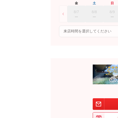
金
土
日
8/7
8/8
8/9