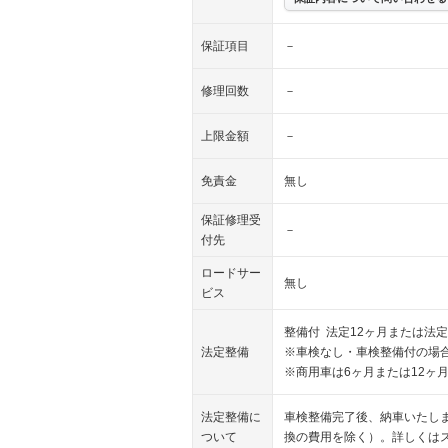
保証項目
－
修理回数
－
上限金額
－
免責金
無し
保証修理受
－
付先
ロードサー
無し
ビス
整備付 法定12ヶ月または法定
法定整備
※車検なし・車検整備付の場合
※商用車は6ヶ月または12ヶ
法定整備に
車検整備完了後、納車いたし
ついて
換の費用を除く）。詳しくは