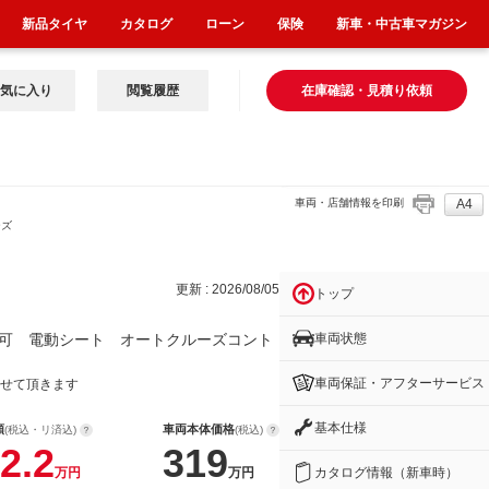
新品タイヤ
カタログ
ローン
保険
新車・中古車マガジン
気に入り
閲覧履歴
在庫確認・見積り依頼
車両・店舗情報を印刷
A4
ーズ
更新 : 2026/08/05
トップ
車両状態
可 電動シート オートクルーズコント
車両保証・アフターサービス
せて頂きます
基本仕様
額
車両本体価格
(税込・リ済込)
(税込)
2.2
319
カタログ情報（新車時）
万円
万円