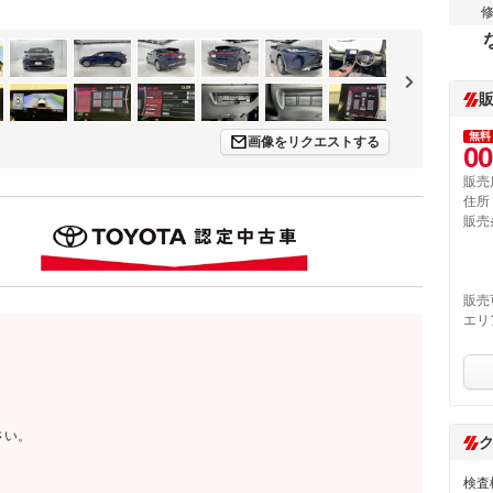
無料
画像をリクエストする
00
販売
住所
販売
販売
エリ
さい。
検査