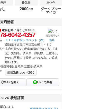
修復歴
排気量
車体色
なし
2000cc
ダークブルー
マイカ
販売店情報
電話お問い合わせ
携帯可
78-6042-4357
電話番号QR
店
ＮＴＰ名古屋トヨペット（株） 南店
愛知県名古屋市南区宝生町４－３０
条件
来店可能な方, 現車確認ができる方, 【注
意】愛知県、岐阜県、静岡県、三重県以
外のお客様には販売しかねる為、ご遠慮
願います。
可能
静岡県,愛知県,三重県,岐阜県
ア
陸送費について聞く
MAPを開く
LINEで共有
クルマの状態評価
機関による