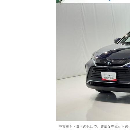
マガジン
車カタログ
自動車ローン
保険
レビュー
価格相場
教習所
用語集
中古車もトヨタのお店で。豊富な在庫から選