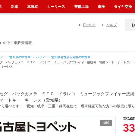
店
新車
車買取
カーリース
整備工場
車検
タイヤ交換
English
ヘルプ
お
県）の中古車販売情報
リアー・愛知県の中古車
ハリアー・愛知県名古屋市南区の中古車
セグ バックカメラ ＥＴＣ ドラレコ ミュージックプレイヤー接続可 電動シート オートクル
 キーレス
セグ バックカメラ ＥＴＣ ドラレコ ミュージックプレイヤー接続
マートキー キーレス（愛知県）
から選べます！ 愛知・岐阜・三重・静岡在住で、現車確認可能な方への販売に限ら
支払総
1
/60
33