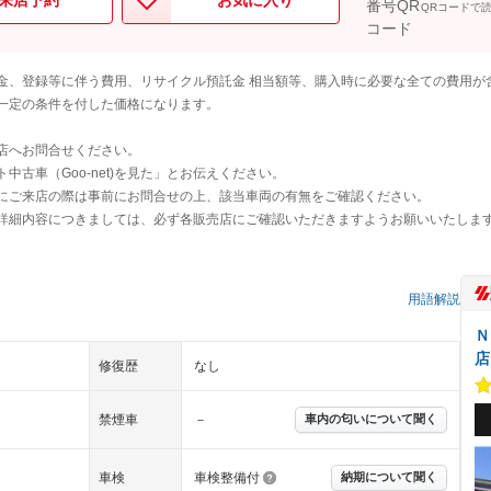
来店予約
お気に入り
QRコードで
金、登録等に伴う費用、リサイクル預託金 相当額等、購入時に必要な全ての費用が
一定の条件を付した価格になります。
店へお問合せください。
古車（Goo-net)を見た」とお伝えください。
にご来店の際は事前にお問合せの上、該当車両の有無をご確認ください。
詳細内容につきましては、必ず各販売店にご確認いただきますようお願いいたしま
）
用語解説
Ｎ
店
修復歴
なし
禁煙車
－
車内の匂いについて聞く
車検
車検整備付
納期について聞く