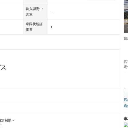
輸入認定中
－
古車
車両状態評
○
価書
住
営
ビス
定
店
店
車
離無制限＞