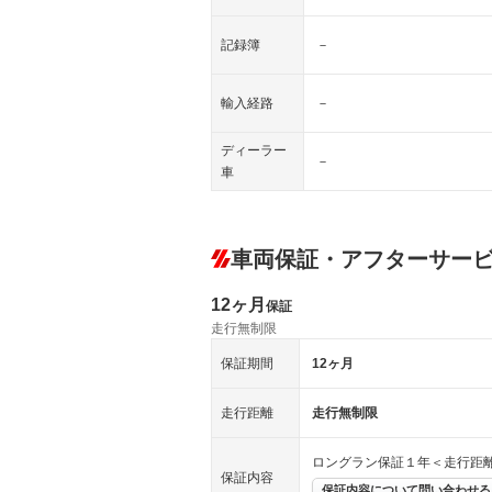
記録簿
－
輸入経路
－
ディーラー
－
車
車両保証・アフターサー
12ヶ月
保証
走行無制限
保証期間
12ヶ月
走行距離
走行無制限
ロングラン保証１年＜走行距
保証内容
保証内容について問い合わせる