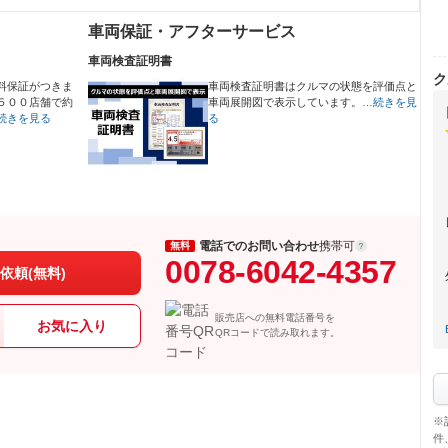
車両保証・アフターサービス
車両検査証明書
ク
料保証がつきま
車両検査証明書はクルマの状態を評価点と
５００店舗で約
車両展開図で表示しています。
…続きを見
続きを見る
る
電話でのお問い合わせ
携帯可
無料
0078-6042-4357
依頼(無料)
販売店への無料電話番号を
お気に入り
QRコードで読み取れます。
※
件