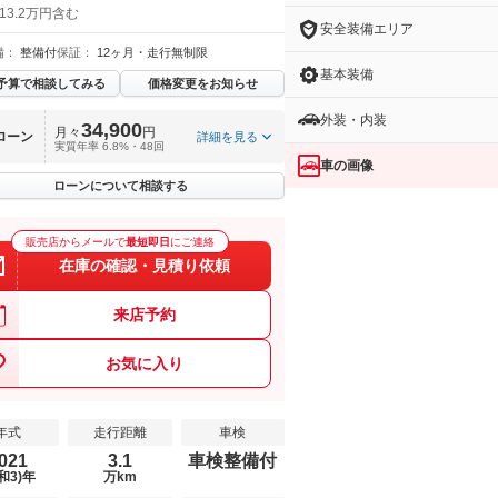
13.2万円含む
安全装備エリア
備：
整備付
保証：
12ヶ月・走行無制限
基本装備
予算で相談してみる
価格変更をお知らせ
外装・内装
34,900
月々
円
ローン
詳細を見る
実質年率 6.8%・48回
車の画像
ローンについて相談する
販売店からメールで
最短即日
にご連絡
在庫の確認・見積り依頼
来店予約
お気に入り
年式
走行距離
車検
021
3.1
車検整備付
和3)年
万km