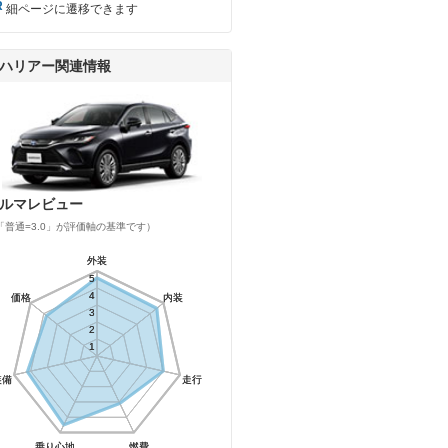
細ページに遷移できます
ハリアー関連情報
ルマレビュー
「普通=3.0」が評価軸の基準です）
外装
外装
5
5
4
4
価格
価格
内装
内装
3
3
2
2
1
1
装備
装備
走行
走行
乗り心地
乗り心地
燃費
燃費