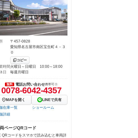
所
〒457-0828
愛知県名古屋市南区宝生町４－３
０
コピー
業時間
火曜日～日曜日 10:00～18:00
休日
毎週月曜日
電話お問い合わせ
無料
携帯可
0078-6042-4357
MAPを開く
LINEで共有
舗在庫一覧
ショールーム
舗詳細
両ページQRコード
QRコードをスマホで読み込むと車両詳