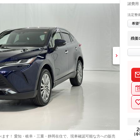
諸費用 
法定整
希望
残価
2
(令
べます！ 愛知・岐阜・三重・静岡在住で、現車確認可能な方への販売