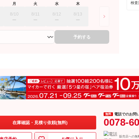
検査
月
火
水
木
8/10
8/11
8/12
8/13
予約する
電話でのお問
無料
0078-6
在庫確認・見積り依頼(無料)
販売店への無