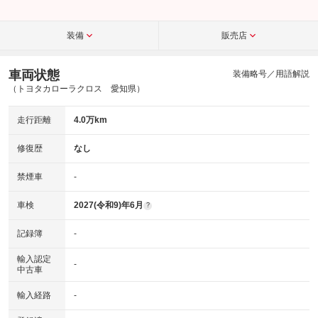
装備
販売店
車両状態
装備略号／用語解説
（トヨタカローラクロス 愛知県）
走行距離
4.0万km
修復歴
なし
禁煙車
-
車検
2027(令和9)年6月
?
記録簿
-
輸入認定
-
中古車
輸入経路
-