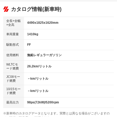
オーディオ：ミュージックプレイヤー接続可
：装備あり
：装備なし
：装備あり
リフトアップ
パワーステアリング
カタログ情報(新車時)
ビジュアル
：装備なし
：装備あり
：装備なし
ダウンヒルアシストコントロール
アルミホイール：アルミホイール
：装備なし
：装備あり
全長×全幅
4490x1825x1620mm
×全高
パワーウィンドウ
盗難防止システム
革シート
ハーフレザーシート
：装備あり
：装備あり
：装備なし
：装備なし
車両重量
1410kg
アイドリングストップ
ドライブレコーダー
キーレス
LEDヘッドランプ
：装備なし
：装備なし
：装備あり
：装備あり
USB入力端子
Bluetooth接続
駆動形式
FF
HID(キセノンライト)
ポータブルナビ
：装備なし
：装備なし
：装備なし
：装備なし
100V電源
クリーンディーゼル
バックカメラ
ETC
使用燃料
無鉛レギュラーガソリン
：装備なし
：装備なし
：装備あり
：装備あり
センターデフロック
エアロ
スマートキー
：装備なし
WLTCモ
：装備なし
：装備あり
26.2km/リットル
ード燃費
レンタカーアップ
展示・試乗車
ローダウン
ランフラットタイヤ
：装備なし
：装備なし
：装備なし
：装備なし
JC08モー
－km/リットル
ド燃費
電動格納ミラー
パワーシート
3列シート
：装備なし
：装備あり
：装備なし
10/15モー
装備略号／用語解説
－km/リットル
ベンチシート
フルフラットシート
ド燃費
：装備なし
：装備なし
チップアップシート
オットマン
：装備なし
：装備なし
最高出力
98ps(72kW)/5200rpm
電動格納サードシート
シートヒーター
：装備なし
：装備なし
※新車時のカタログデータとなります。実際とは異なる場合がございますの