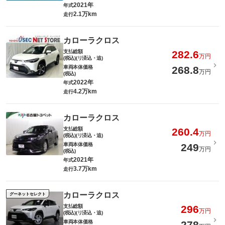
2021年
年式
2.1万km
走行
カローラクロス
支払総額
282.6
万円
(税込)(リ済込・追)
車両本体価格
268.8
万円
(税込)
2022年
年式
4.2万km
走行
カローラクロス
支払総額
260.4
万円
(税込)(リ済込・追)
車両本体価格
249
万円
(税込)
2021年
年式
3.7万km
走行
カローラクロス
グーネットセレクト
支払総額
296
万円
(税込)(リ済込・追)
車両本体価格
278