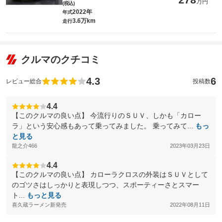
万円
(税込)
2022年
年式
3.6万km
走行
クルマのクチコミ
4.3
6
レビュー総合
投稿数
4.4
【このクルマの良い点】 今流行りのＳＵＶ、しかも「カロー
ラ」という安心感もあって乗ってみました。 乗ってみて...
もっ
と見る
龍之介466
2023年03月23日
4.4
【このクルマの良い点】 カローラクロスの外装はＳＵＶとして
のゴツさはしっかりと表現しつつ、スポーティーさとスマー
ト...
もっと見る
喜久蔵ラーメン新発売
2022年08月11日