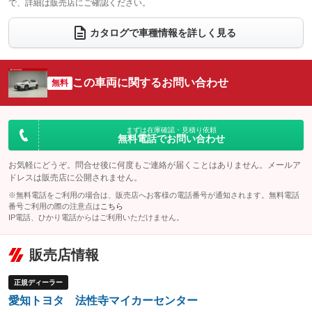
で、詳細は販売店にご確認ください。
ウォークスルー
後席モニター
：装備なし
：装備なし
電動リアゲート
フロントカメラ
カタログで車種情報を詳しく見る
：装備なし
：装備なし
シートエアコン
全周囲カメラ
：装備なし
：装備なし
サイドカメラ
ルーフレール
この車両に関するお問い合わせ
：装備なし
無料
：装備なし
エアサスペンション
ヘッドライトウォッシャー
：装備なし
：装備なし
装備略号／用語解説
まずは在庫確認・見積り依頼
無料電話でお問い合わせ
お気軽にどうぞ。問合せ後に何度もご連絡が届くことはありません。メールア
ドレスは販売店に公開されません。
※無料電話をご利用の場合は、販売店へお客様の電話番号が通知されます。無料電話
番号ご利用の際の注意点は
こちら
IP電話、ひかり電話からはご利用いただけません。
販売店情報
正規ディーラー
愛知トヨタ 法性寺マイカーセンター