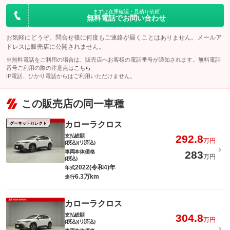
まずは在庫確認・見積り依頼
無料電話でお問い合わせ
お気軽にどうぞ。問合せ後に何度もご連絡が届くことはありません。メールア
ドレスは販売店に公開されません。
※無料電話をご利用の場合は、販売店へお客様の電話番号が通知されます。無料電話
番号ご利用の際の注意点は
こちら
IP電話、ひかり電話からはご利用いただけません。
この販売店の同一車種
カローラクロス
グーネットセレクト
支払総額
292.8
万円
(税込)(リ済込)
車両本体価格
283
万円
(税込)
2022(令和4)年
年式
6.3万km
走行
カローラクロス
支払総額
304.8
万円
(税込)(リ済込)