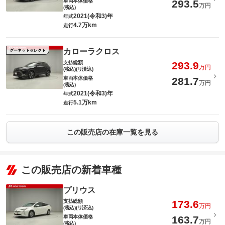
車両本体価格
293.5
万円
(税込)
2021(令和3)年
年式
4.7万km
走行
カローラクロス
グーネットセレクト
支払総額
293.9
万円
(税込)(リ済込)
車両本体価格
281.7
万円
(税込)
2021(令和3)年
年式
5.1万km
走行
この販売店の在庫一覧を見る
この販売店の新着車種
プリウス
支払総額
173.6
万円
(税込)(リ済込)
車両本体価格
163.7
万円
(税込)