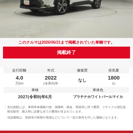
このクルマは2026/06/21まで掲載されていた車輛です。
掲載終了
走行距離
年式
修復歴
排気量
4.0
2022
1800
なし
万km
(令和4)年
cc
車検
車体色
2027(令和9)年6月
プラチナホワイトパールマイカ
支払総額には、車両本体価格の他、保険料、税金、登録等に伴う費用、リサイクル預託金
相当額等、購入時に必要な全ての費用が含まれています。
当該価格は、登録等の時期や地域などについて一定の条件を付した価格になります。