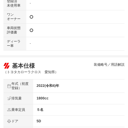
登録済
-
未使用車
ワン
オーナー
車両状態
評価書
ディーラ
-
ー車
基本仕様
装備略号／用語解説
（トヨタカローラクロス 愛知県）
年式（初度
2022(令和4)年
登録）
排気量
1800cc
乗車定員
５名
ドア
5D