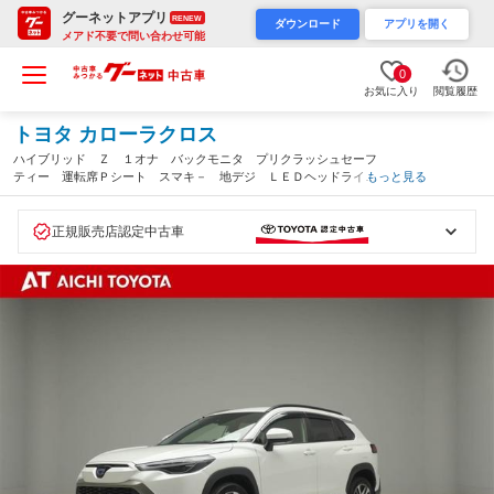
グーネットアプリ
RENEW
ダウンロード
アプリを開く
メアド不要で問い合わせ可能
0
お気に入り
閲覧履歴
トヨタ カローラクロス
ハイブリッド Ｚ １オナ バックモニタ プリクラッシュセーフ
ティー 運転席Ｐシート スマキ－ 地デジ ＬＥＤヘッドライ
もっと見る
ト 横滑防止装置 イモビ メディアプレイヤー接続 メモリナ
ビ ナビ＆ＴＶ ＡＣ キーレスエントリー（愛知県）
正規販売店認定中古車