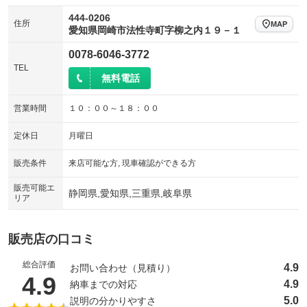
444-0206
住所
MAP
愛知県岡崎市法性寺町字柳之内１９－１
0078-6046-3772
TEL
無料電話
営業時間
１０：００～１８：００
定休日
月曜日
販売条件
来店可能な方, 現車確認ができる方
販売可能エ
静岡県,愛知県,三重県,岐阜県
リア
販売店の口コミ
総合評価
4.9
お問い合わせ（見積り）
（5点満点中）
4.9
4.9
納車までの対応
5.0
説明の分かりやすさ