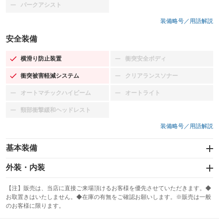
パークアシスト
：装備なし
装備略号／用語解説
安全装備
横滑り防止装置
衝突安全ボディ
：装備あり
：装備なし
衝突被害軽減システム
クリアランスソナー
：装備あり
：装備なし
オートマチックハイビーム
オートライト
：装備なし
：装備なし
頸部衝撃緩和ヘッドレスト
：装備なし
装備略号／用語解説
基本装備
エアバッグ：運転席/助手席/サイド
外装・内装
：装備あり
スライドドア
カーナビ：メモリーナビ他
：装備なし
：装備あり
【注】販売は、当店に直接ご来場頂けるお客様を優先させていただきます。◆
お取置きはいたしません。◆在庫の有無をご確認お願いします。※販売は一般
サンルーフ
ABS
TV：フルセグ
：装備なし
：装備あり
：装備あり
のお客様に限ります。
エアコン
Wエアコン