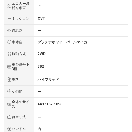
エコカー減
－
税対象車
ミッション
CVT
過給器
―
車体色
プラチナホワイトパールマイカ
駆動方式
2WD
車台番号下
762
3桁
燃料
ハイブリッド
その他
―
全体のサイ
449 / 182 / 162
ズ
荷台寸法
―
ハンドル
右