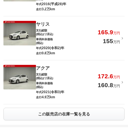
2016(平成28)年
年式
3.2万km
走行
ヤリス
支払総額
165.9
万円
(税込)(リ済込)
車両本体価格
155
万円
(税込)
2020(令和2)年
年式
0.8万km
走行
アクア
支払総額
172.6
万円
(税込)(リ済込)
車両本体価格
160.8
万円
(税込)
2021(令和3)年
年式
4.9万km
走行
この販売店の在庫一覧を見る