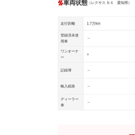
車両状態
（レクサス ＮＸ 愛知県）
走行距離
1.7万km
登録済未使
－
用車
ワンオーナ
○
ー
記録簿
－
輸入経路
－
ディーラー
－
車