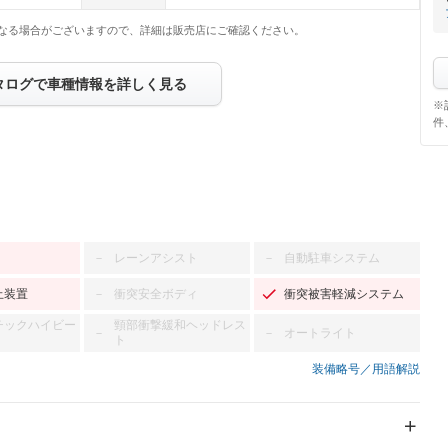
なる場合がございますので、詳細は販売店にご確認ください。
タログで車種情報を詳しく見る
※
件
レーンアシスト
自動駐車システム
－
－
止装置
衝突安全ボディ
衝突被害軽減システム
－
チックハイビー
頸部衝撃緩和ヘッドレス
オートライト
－
－
ト
装備略号／用語解説