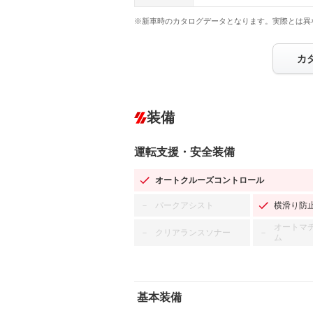
※新車時のカタログデータとなります。実際とは異
カ
装備
運転支援・安全装備
オートクルーズコントロール
パークアシスト
横滑り防
－
オートマ
クリアランスソナー
－
－
ム
基本装備