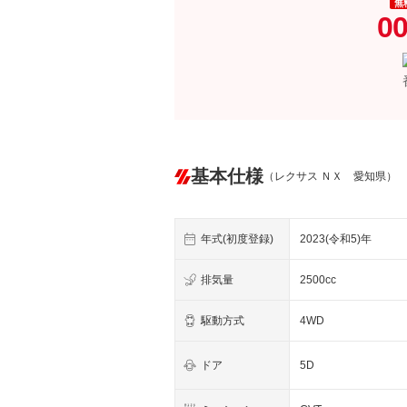
無
00
基本仕様
（レクサス ＮＸ 愛知県）
年式(初度登録)
2023(令和5)年
排気量
2500cc
駆動方式
4WD
ドア
5D