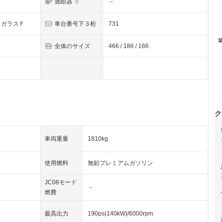
過給器
－
クガラスＦ
車台番号下３桁
731
全体のサイズ
466 / 186 / 166
ク
車両重量
1810kg
使用燃料
無鉛プレミアムガソリン
JC08モード
－
燃費
最高出力
190ps(140kW)/6000rpm