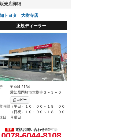
販売店詳細
知トヨタ 大樹寺店
正規ディーラー
所
〒444-2134
愛知県岡崎市大樹寺３－３－６
コピー
業時間
（平日）１０：００～１９：００
（日祝）１０：００～１８：００
休日
月曜日
電話お問い合わせ
無料
携帯可
0078-6044-8108