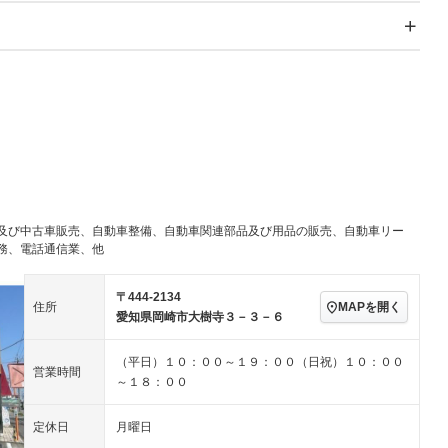
スライドドア
サンルーフ
－
Wエアコン
リフトアップ
－
－
TV：フルセグ
パワーステアリング
パワーウィンドウ
アルミホイール：アルミ
続可
－ビジュアル
－
ホイール
ングストップ
ドライブレコーダー
USB入力端子
－
ハーフレザーシート
キーレス
－
クリーンディーゼル
センターデフロック
－
－
セノンライト)
ポータブルナビ
バックカメラ
－
乗車
電動格納ミラー
－
及び中古車販売、自動車整備、自動車関連部品及び用品の販売、自動車リー
スマートキー
ローダウン
－
務、電話通信業、他
装備略号／用語解説
ート
3列シート
ベンチシート
－
－
〒444-2134
ップシート
オットマン
電動格納サードシート
－
－
MAPを開く
住所
愛知県岡崎市大樹寺３－３－６
スルー
後席モニター
電動リアゲート
－
－
（平日）１０：００～１９：００（日祝）１０：００
営業時間
アコン
全周囲カメラ
サイドカメラ
－
－
～１８：００
ペンション
定休日
月曜日