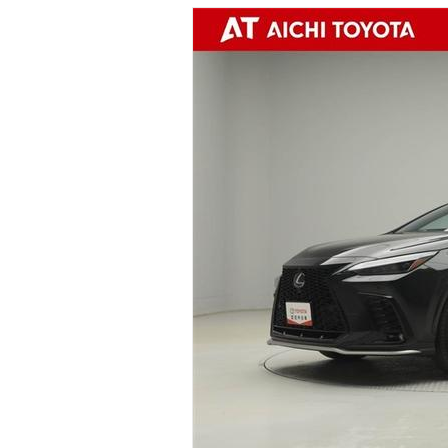
マガジン
車カタログ
自動車ローン
保険
レビュー
価格相場
教習所
用語集