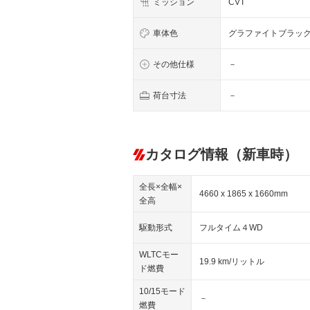
ミッション
CVT
車体色
グラファイトブラッ
その他仕様
－
荷台寸法
－
カタログ情報（新車時）
全長×全幅×
4660 x 1865 x 1660mm
全高
駆動形式
フルタイム４WD
WLTCモー
19.9 km/リットル
ド燃費
10/15モード
－
燃費