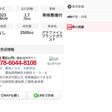
基本装備
年式
走行距離
車検
023
1.7
車検整備付
外装・内装
和5)年
万km
修復歴
排気量
車体色
車の画像
なし
2500cc
グラファイト
ブラックガラ
スＦ
販売店情報
電話お問い合わせ
携帯可
78-6044-8108
電話番号QR
店
愛知トヨタ 大樹寺店
愛知県岡崎市大樹寺３－３－６
条件
来店可能な方, 現車確認ができる方
可能
静岡県,愛知県,三重県,岐阜県
ア
MAPを開く
LINEで共有