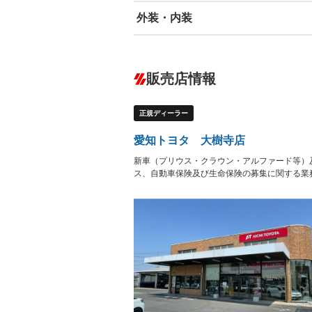
外装・内装
エアバッグ：運転席/助手席/サイド
ABS
エアコン
カーナビ
－
ダウンヒルアシストコントロール
－
販売店情報
オーディオ：ミュージックプレイヤー接
盗難防止システム
アイドリ
－
ヘッドライトウォッシャ
革シート
－
正規ディーラー
ー
Bluetooth接続
100V電源
－
LEDヘッドランプ
HID(キ
－
愛知トヨタ 大樹寺店
レンタカーアップ
展示・試
－
－
新車（プリウス・クラウン・アルファード等）
ETC
エアロ
－
ス、自動車保険及び生命保険の募集に関する業
ランフラットタイヤ
パワーシ
－
フルフラットシート
チップア
－
－
シートヒーター
ウォーク
－
－
フロントカメラ
シートエ
－
－
ルーフレール
エアサス
－
－