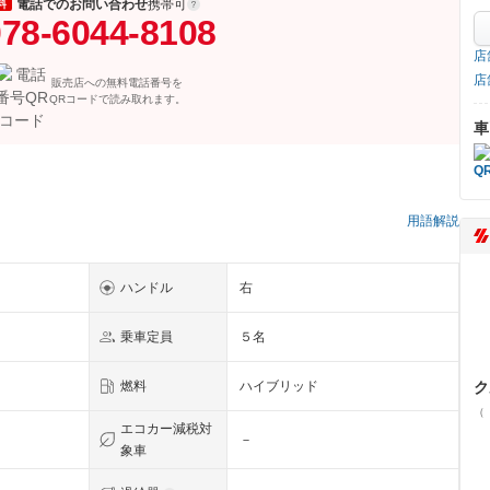
電話でのお問い合わせ
携帯可
料
78-6044-8108
店
店
販売店への無料電話番号を
QRコードで読み取れます。
車
用語解説
ハンドル
右
乗車定員
５名
ク
燃料
ハイブリッド
（
エコカー減税対
－
象車