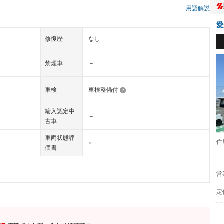
用語解説
愛
修復歴
なし
禁煙車
－
車検
車検整備付
輸入認定中
－
古車
車両状態評
住
○
価書
営
定