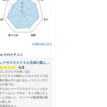
3
3
2
2
1
1
装備
装備
走行
走行
乗り心地
乗り心地
燃費
燃費
評価詳細を見る
ルマのクチコミ
レクサスＳＵＶ３人兄弟の真ん中的存在
4.6
【このクルマの良い点】
ＵＸとＲＸの間のレクサスＳＵＶ３兄
弟の真ん中にあたるちょうどいいサイ
ズの車です。
ＲＸのシャープでスタイリッシュなデ
ザインもいいですが、サイズ的にちょ
っと大きいし、スーパーの駐車場の取
り回しや、
百貨店やマン…