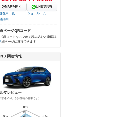
MAPを開く
LINEで共有
舗在庫一覧
ショールーム
舗詳細
両ページQRコード
QRコードをスマホで読み込むと車両詳
細ページに遷移できます
ＮＸ関連情報
ルマレビュー
「普通=3.0」が評価軸の基準です）
外装
外装
5
5
4
4
価格
価格
内装
内装