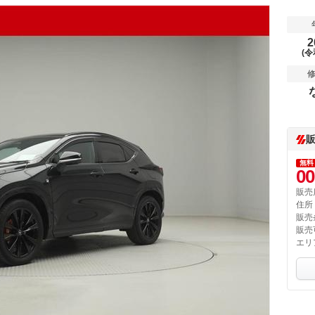
2
(令
無料
00
販売
住所
販売
販売
エリ