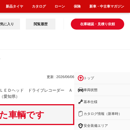
新品タイヤ
カタログ
ローン
保険
新車・中古車マガジン
気に入り
閲覧履歴
在庫確認・見積り依頼
ダ
更新 : 2026/06/06
トップ
車両状態
ＬＥＤヘッド ドライブレコーダー Ａ
（愛知県）
基本仕様
いた車輌です
カタログ情報（新車時）
安全装備エリア