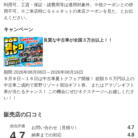
利用可。工賃・保証・諸費用等は適用対象外。※他クーポンとの併
用不可。※ご来店時にＧｏｏネットの来店クーポンを見た、とお伝
えください。
キャンペーン
良質な中古車が全国３万台以上！！
期間 2026年08月08日～2026年08月16日
８月８日～１６日は中古車夏トクフェア開催！ 総額５０万円以上の
中古車ご成約で星野リゾート宿泊ギフト券、 またはアマゾンギフト
券が当たるチャンス！ この機会にぜひネクステージへお越しくださ
い！！
販売店の口コミ
総合評価
4.7
お問い合わせ（見積り）
（5点満点中）
4.7
4.8
納車までの対応