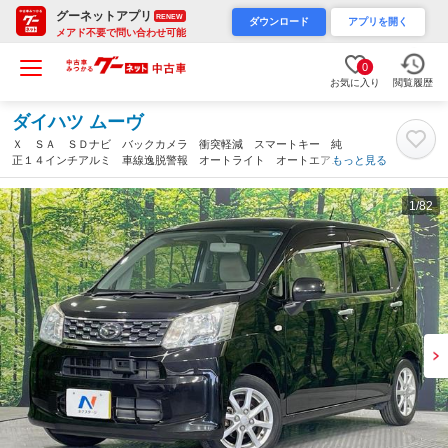
グーネットアプリ
RENEW
ダウンロード
アプリを開く
メアド不要で問い合わせ可能
0
お気に入り
閲覧履歴
ダイハツ ムーヴ
Ｘ ＳＡ ＳＤナビ バックカメラ 衝突軽減 スマートキー 純
正１４インチアルミ 車線逸脱警報 オートライト オートエアコ
もっと見る
ン Ｂｌｕｅｔｏｏｔｈ ＤＶＤ再生 地デジ（岐阜県）
1
/82