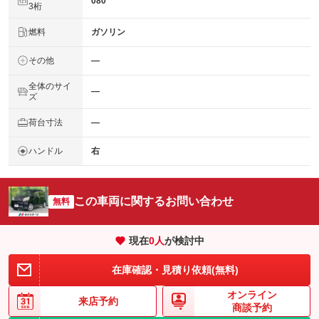
080
3桁
燃料
ガソリン
その他
―
全体のサイ
―
ズ
荷台寸法
―
ハンドル
右
この車両に関するお問い合わせ
無料
現在
0
人
が検討中
在庫確認・見積り依頼(無料)
オンライン
来店予約
商談予約