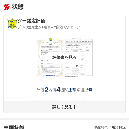
状態
グー鑑定評価
プロの鑑定士が4項目を5段階でチェック
評価書を見る
2
4
外装
内装
機関
修復歴
正常
無
外観を気にしない方向けのお車です。
外装
詳しく見る
(車両外装)
キズ・へこみについて問い合わせる
内装
気になる汚れ等が、部分的にあります。
(内装状態)
車両状態
装備略号／用語解説