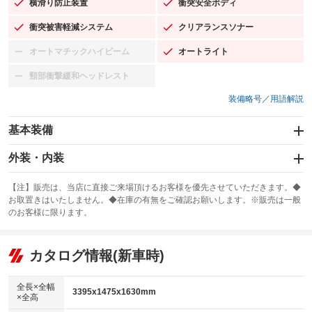
横滑り防止装置
衝突安全ボディ
：装備あり
：装備あり
衝突被害軽減システム
クリアランスソナー
：装備あり
：装備あり
オートマチックハイビーム
オートライト
：装備なし
：装備あり
頸部衝撃緩和ヘッドレスト
：装備なし
装備略号／用語解説
基本装備
エアバッグ：運転席/助手席
外装・内装
：装備あり
スライドドア
カーナビ：SDナビ
：装備なし
：装備あり
【注】販売は、当店に直接ご来場頂けるお客様を優先させていただきます。◆
お取置きはいたしません。◆在庫の有無をご確認お願いします。※販売は一般
サンルーフ
ABS
TV：ワンセグ
：装備なし
：装備あり
：装備あり
のお客様に限ります。
エアコン
Wエアコン
オーディオ：CDまたはCDチェンジャー
：装備あり
：装備なし
：装備あり
リフトアップ
パワーステアリング
カタログ情報(新車時)
ビジュアル：-／DVD再生
：装備なし
：装備あり
：装備あり
ダウンヒルアシストコントロール
アルミホイール：14インチ
：装備なし
：装備あり
全長×全幅
3395x1475x1630mm
×全高
パワーウィンドウ
盗難防止システム
革シート
ハーフレザーシート
：装備あり
：装備あり
：装備なし
：装備なし