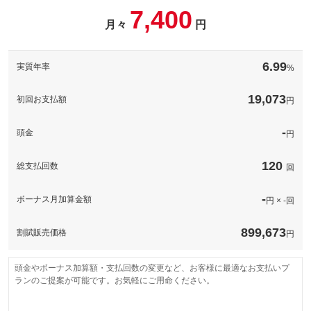
パック内容
7,400
このパックの見積もり依頼（無料）
備考
－
月々
円
このパックの見積もり依頼（無料）
備考
－
6.99
実質年率
%
このパックの見積もり依頼（無料）
19,073
初回お支払額
円
-
頭金
円
120
総支払回数
回
-
ボーナス月加算金額
円 × -回
899,673
割賦販売価格
円
頭金やボーナス加算額・支払回数の変更など、お客様に最適なお支払いプ
ランのご提案が可能です。お気軽にご用命ください。