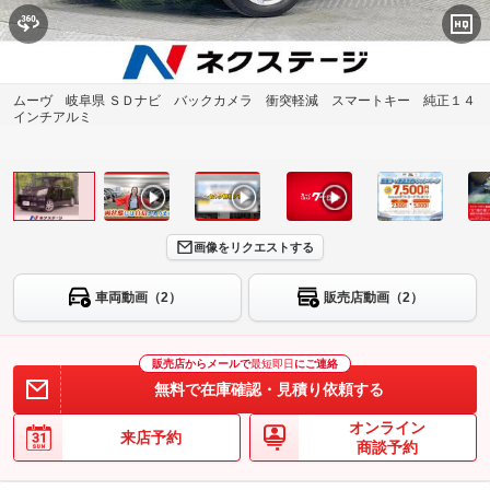
ムーヴ 岐阜県 ＳＤナビ バックカメラ 衝突軽減 スマートキー 純正１４
インチアルミ
画像をリクエストする
車両動画（2）
販売店動画（2）
販売店からメールで
最短即日
にご連絡
無料で在庫確認・見積り依頼する
オンライン
来店予約
商談予約