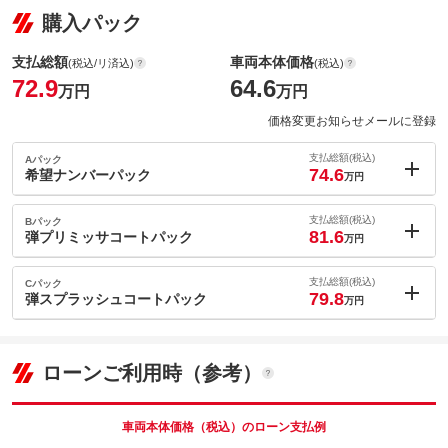
購入パック
支払総額
車両本体価格
(税込/リ済込)
(税込)
72.9
64.6
万円
万円
価格変更お知らせメールに登録
支払総額(税込)
Aパック
74.6
希望ナンバーパック
万円
内：オプシ
1.7
ョン価格
支払総額(税込)
Bパック
万円
81.6
(税込)
弾プリミッサコートパック
万円
車両本体価
64.6
万円
内：オプシ
格
8.7
ョン価格
支払総額(税込)
Cパック
万円
79.8
(税込)
弾スプラッシュコートパック
万円
車両本体価
64.6
万円
内：オプシ
格
パック内容
6.9
ョン価格
万円
(税込)
ローンご利用時（参考）
車両本体価
64.6
万円
格
パック内容
備考
－
車両本体価格（税込）のローン支払例