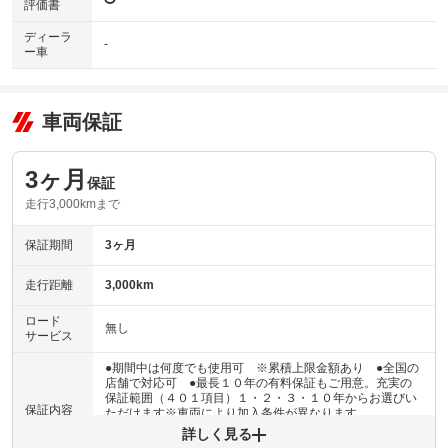
評価書
ディーラ
-
ー車
車両保証
3ヶ月
保証
走行3,000kmまで
保証期間
3ヶ月
走行距離
3,000km
ロード
無し
サービス
●期間中は何度でも使用可 ※累積上限金額あり ●全国の
店舗で対応可 ●最長１０年の有料保証もご用意。充実の
保証範囲（４０１項目）１・２・３・１０年からお選びい
保証内容
ただけます※車両により加入条件が異なります
詳しく見る