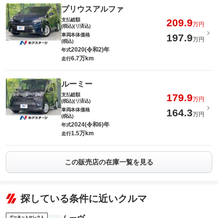
プリウスアルファ
支払総額
209.9
万円
(税込)(リ済込)
車両本体価格
197.9
万円
(税込)
2020(令和2)年
年式
6.7万km
走行
ルーミー
支払総額
179.9
万円
(税込)(リ済込)
車両本体価格
164.3
万円
(税込)
2024(令和6)年
年式
1.5万km
走行
この販売店の在庫一覧を見る
探している条件に近いクルマ
グーネットセレクト