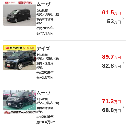
ムーヴ
支払総額
61.5
万円
(税込)(リ済込・追)
車両本体価格
53
万円
(税込)
2015年
年式
7.4万km
走行
デイズ
支払総額
89.7
万円
(税込)(リ済込・追)
車両本体価格
82.8
万円
(税込)
2019年
年式
2.3万km
走行
ムーヴ
支払総額
71.2
万円
(税込)(リ済込・追)
車両本体価格
68.8
万円
(税込)
2016年
年式
8.4万km
走行