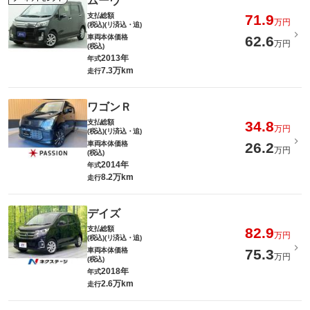
ムーヴ
支払総額
71.9
万円
(税込)(リ済込・追)
車両本体価格
62.6
万円
(税込)
2013年
年式
7.3万km
走行
ワゴンＲ
支払総額
34.8
万円
(税込)(リ済込・追)
車両本体価格
26.2
万円
(税込)
2014年
年式
8.2万km
走行
デイズ
支払総額
82.9
万円
(税込)(リ済込・追)
車両本体価格
75.3
万円
(税込)
2018年
年式
2.6万km
走行