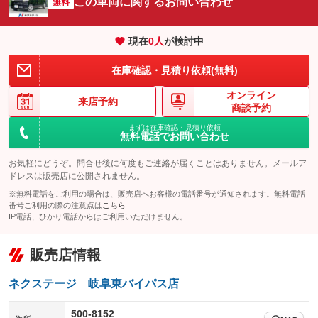
この車両に関するお問い合わせ
：装備なし
無料
：装備なし
エアサスペンション
ヘッドライトウォッシャー
：装備なし
：装備なし
現在
0
人
が検討中
装備略号／用語解説
在庫確認・見積り依頼(無料)
オンライン
来店予約
商談予約
まずは在庫確認・見積り依頼
無料電話でお問い合わせ
お気軽にどうぞ。問合せ後に何度もご連絡が届くことはありません。メールア
ドレスは販売店に公開されません。
※無料電話をご利用の場合は、販売店へお客様の電話番号が通知されます。無料電話
番号ご利用の際の注意点は
こちら
IP電話、ひかり電話からはご利用いただけません。
販売店情報
ネクステージ 岐阜東バイパス店
500-8152