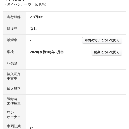
主要機関に不具合はありません。
機関
（ダイハツムーヴ 岐阜県）
詳細は鑑定書をご確認ください。
修復歴
走行距離
2.3万km
※グー鑑定は保証サービスではございません。購入時は必ず現車をご確認
修復歴
なし
下さい。
※実際にお渡しするコンディションチェックシートにつきましては、形式
禁煙車
-
車内の匂いについて聞く
および表示項目が異なる場合がございます。
※グー鑑定の評価はあくまでも記載している鑑定日の鑑定結果となりま
車検
2028(令和10)年3月
す。車両情報等の詳細は各販売店へお問い合わせ下さい。
納期について聞く
?
記録簿
-
輸入認定
-
中古車
輸入経路
-
登録済
-
未使用車
ワン
-
オーナー
車両状態