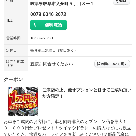
住所
MAP
岐阜県岐阜市入舟町５丁目８ー１
0078-6040-3072
TEL
無料電話
営業時間
10:00～20:00
定休日
毎月第三水曜日（祝日除く）
販売可能エ
直接お問合せください
陸送費について聞く
リア
クーポン
ご来店の上、他オプションと併せてご成約頂い
た方限定！
お車をご成約のお客様に、車と同時購入のオプション品を最大１
０，０００円分プレゼント！タイヤやドラレコの購入などにお役立
ていただき、快適なカーライフをお楽しみください♪※部品代金に