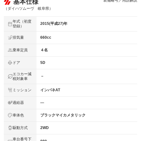
基本仕様
装備略号／用語解説
（ダイハツムーヴ 岐阜県）
年式（初度
2015(平成27)年
登録）
排気量
660cc
乗車定員
４名
ドア
5D
エコカー減
－
税対象車
ミッション
インパネAT
過給器
―
車体色
ブラックマイカメタリック
駆動方式
2WD
車台番号下