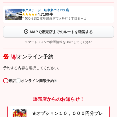
ネクステージ 岐阜東バイパス店
4.7
199件
【STEP1】
認証画面でグーネットを友だち追加してから「許可する」ボタンを押
〒500-8152 岐阜県岐阜市入舟町５丁目８ー１
します
MAPで販売店までのルートを確認する
【STEP2】
トーク画面で
ボタンをタップして問い合わせを
完了してください。
スマートフォンの位置情報をONにしてください
こちら
オンライン予約
予約する内容を選択してください。
来店
オンライン商談予約
?
販売店からのお知らせ！
★オプション１０，０００円分プレ