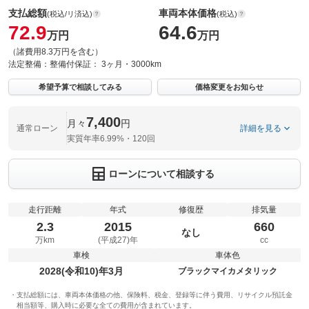
支払総額
車両本体価格
(税込/リ済込)
(税込)
72.9
64.6
万円
万円
（諸費用8.3万円を含む）
法定整備：
整備付
保証：
3ヶ月・3000km
希望予算で相談してみる
価格変更をお知らせ
7,400
月々
円
通常ローン
詳細を見る
実質年率6.99%・120回
ローンについて相談する
走行距離
年式
修復歴
排気量
2.3
2015
660
なし
万km
(平成27)年
cc
車検
車体色
2028(令和10)年3月
ブラックマイカメタリック
支払総額には、車両本体価格の他、保険料、税金、登録等に伴う費用、リサイクル預託金
相当額等、購入時に必要な全ての費用が含まれています。