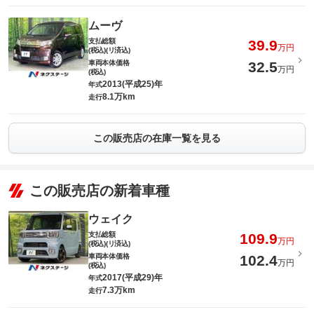
ムーヴ
支払総額
39.9
万円
(税込)(リ済込)
車両本体価格
32.5
万円
(税込)
2013(平成25)年
年式
8.1万km
走行
この販売店の在庫一覧を見る
この販売店の新着車種
ウェイク
支払総額
109.9
万円
(税込)(リ済込)
車両本体価格
102.4
万円
(税込)
2017(平成29)年
年式
7.3万km
走行