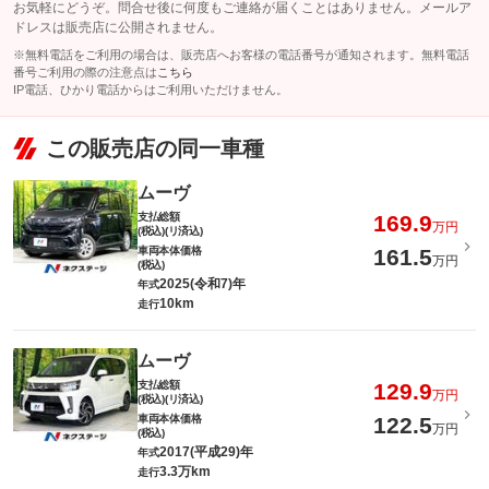
お気軽にどうぞ。問合せ後に何度もご連絡が届くことはありません。メールア
ドレスは販売店に公開されません。
※無料電話をご利用の場合は、販売店へお客様の電話番号が通知されます。無料電話
番号ご利用の際の注意点は
こちら
IP電話、ひかり電話からはご利用いただけません。
この販売店の同一車種
ムーヴ
支払総額
169.9
万円
(税込)(リ済込)
車両本体価格
161.5
万円
(税込)
2025(令和7)年
年式
10km
走行
ムーヴ
支払総額
129.9
万円
(税込)(リ済込)
車両本体価格
122.5
万円
(税込)
2017(平成29)年
年式
3.3万km
走行