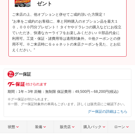
ゼント
ご来店の上、他オプションと併せてご成約頂いた方限定！
”お車をご成約のお客様に、車と同時購入のオプション品を最大１
０，０００円分プレゼント！ タイヤやドラレコの購入などにお役立
ていただき、快適なカーライフをお楽しみください♪ ※部品代金に
利用可。工賃・保証・諸費用等は適用対象外。※他クーポンとの併
用不可。※ご来店時にＧｏｏネットの来店クーポンを見た、とお伝
えください。”
グー保証
期間：1年～3年 距離：無制限 保証費用：49,500円～68,200円(税込)
※グー保証が付けられます。
※一部、グー保証対象外の車両もございます。詳しくは販売店にご確認下さい。
グー保証の詳細はこちら
状態
装備
販売店
購入パック
ローン