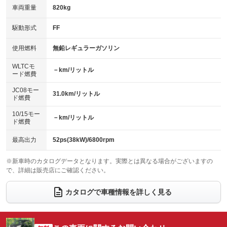
車両重量
820kg
アイドリングストップ
ドライブレコーダー
キーレス
LEDヘッドランプ
：装備あり
：装備なし
：装備あり
：装備なし
USB入力端子
Bluetooth接続
駆動形式
FF
HID(キセノンライト)
ポータブルナビ
：装備なし
：装備あり
：装備なし
：装備なし
100V電源
クリーンディーゼル
バックカメラ
ETC
使用燃料
無鉛レギュラーガソリン
：装備なし
：装備なし
：装備あり
：装備なし
センターデフロック
エアロ
スマートキー
：装備なし
WLTCモ
：装備なし
：装備あり
－km/リットル
ード燃費
レンタカーアップ
展示・試乗車
ローダウン
ランフラットタイヤ
：装備なし
：装備なし
：装備なし
：装備なし
JC08モー
31.0km/リットル
ド燃費
電動格納ミラー
パワーシート
3列シート
：装備あり
：装備なし
：装備なし
10/15モー
装備略号／用語解説
－km/リットル
ベンチシート
フルフラットシート
ド燃費
：装備あり
：装備なし
チップアップシート
オットマン
：装備なし
：装備なし
最高出力
52ps(38kW)/6800rpm
電動格納サードシート
シートヒーター
：装備なし
：装備なし
※新車時のカタログデータとなります。実際とは異なる場合がございますの
で、詳細は販売店にご確認ください。
ウォークスルー
後席モニター
：装備なし
：装備なし
電動リアゲート
フロントカメラ
カタログで車種情報を詳しく見る
：装備なし
：装備なし
シートエアコン
全周囲カメラ
：装備なし
：装備なし
サイドカメラ
ルーフレール