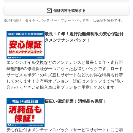
保証内容について問い合わせる
３ヶ月・３０００ｋｍ以内ならエンジン、トランスミッシ
保証内容を確認する
保証項目
ョン、ハイブリッド、ステアリング、ブレーキの各機構に
おける主要項目を無償修理（または交換）いたします。
※消耗部品（タイヤ・バッテリー・ブレーキパッド等）は保証対象外です。
修理回数
無制限
最長１０年！走行距離無制限の安心保証付
きメンテナンスパック！
限度額無制限
期間中は何度でも修理可能！修理金額は車両本体価格の１
上限金額
００％までしっかり保証します。車両本体価格５０万円以
下の場合は５０万円まで保証します。
エンジンオイル交換などのメンテナンスと最長１０年・走行距
無し
離無制限の修理保証が一つになったお得なパックです。ロード
免責金
保証修理の対象となる場合は、お客様の費用負担は一切ご
ざいません。
サービスやボディのキズ直しサポートなどのお得な特典も付帯
しております！※有料オプション 詳細はスタッフまでお問い
全国のネクステージで受付可能！ご遠方でネクステージに
保証修理
持ち込めないお客様も保証修理はお受け頂けます。詳細
合わせください※輸入車は別プランをご用意しております
受付先
は、スタッフまでお気軽にお尋ねください。
整備付 法定12ヶ月または法定24ヶ月点検整備付
幅広い保証範囲！消耗品も保証！
法定整備
※車検なし・車検整備付の場合は法定24ヶ月点検整備付
※商用車は6ヶ月または12ヶ月点検整備付
１．契約後～納車までに法定点検を実施致します。 ２．
法定整備
支払総額に整備代金を含んでおります。 ３．点検記録簿
について
が発行されます。
安心保証付きメンテナンスパック（サービスサポート）にご加