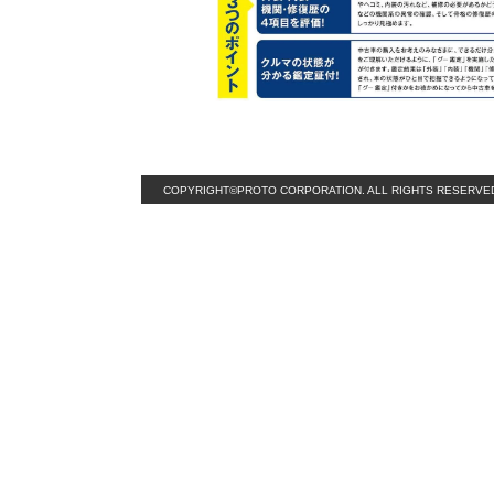
COPYRIGHT©PROTO CORPORATION. ALL RIGHTS RESERVE