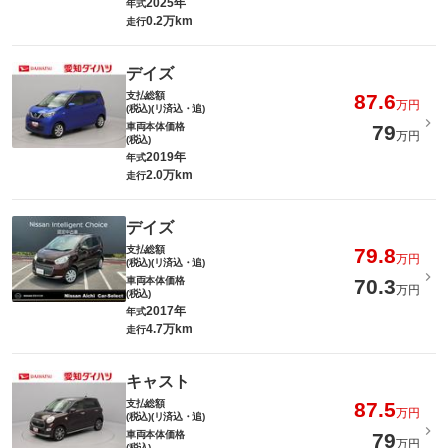
2025年
年式
0.2万km
走行
デイズ
支払総額
87.6
万円
(税込)(リ済込・追)
車両本体価格
79
万円
(税込)
2019年
年式
2.0万km
走行
デイズ
支払総額
79.8
万円
(税込)(リ済込・追)
車両本体価格
70.3
万円
(税込)
2017年
年式
4.7万km
走行
キャスト
支払総額
87.5
万円
(税込)(リ済込・追)
車両本体価格
79
万円
(税込)