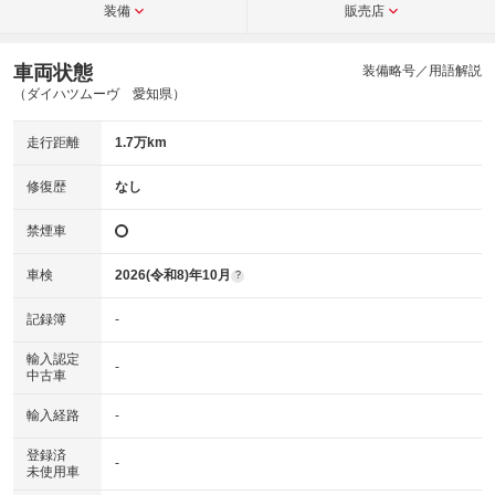
装備
販売店
車両状態
装備略号／用語解説
（ダイハツムーヴ 愛知県）
走行距離
1.7万km
修復歴
なし
禁煙車
車検
2026(令和8)年10月
?
記録簿
-
輸入認定
-
中古車
輸入経路
-
登録済
-
未使用車