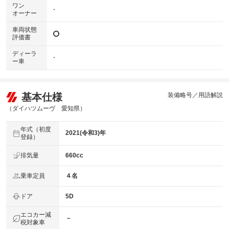
ワン
-
オーナー
車両状態
評価書
ディーラ
-
ー車
基本仕様
装備略号／用語解説
（ダイハツムーヴ 愛知県）
年式（初度
2021(令和3)年
登録）
排気量
660cc
乗車定員
４名
ドア
5D
エコカー減
－
税対象車