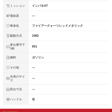
ミッション
インパネAT
過給器
―
車体色
ファイアークォーツレッドメタリック
駆動方式
2WD
車台番号下
891
3桁
燃料
ガソリン
その他
―
全体のサイ
―
ズ
荷台寸法
―
ハンドル
右