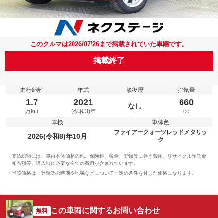
このクルマは2026/07/26まで掲載されていた車輛です。
掲載終了
走行距離
年式
修復歴
排気量
1.7
2021
660
なし
万km
(令和3)年
cc
車検
車体色
ファイアークォーツレッドメタリッ
2026(令和8)年10月
ク
支払総額には、車両本体価格の他、保険料、税金、登録等に伴う費用、リサイクル預託金
相当額等、購入時に必要な全ての費用が含まれています。
当該価格は、登録等の時期や地域などについて一定の条件を付した価格になります。
この車両に関するお問い合わせ
無料