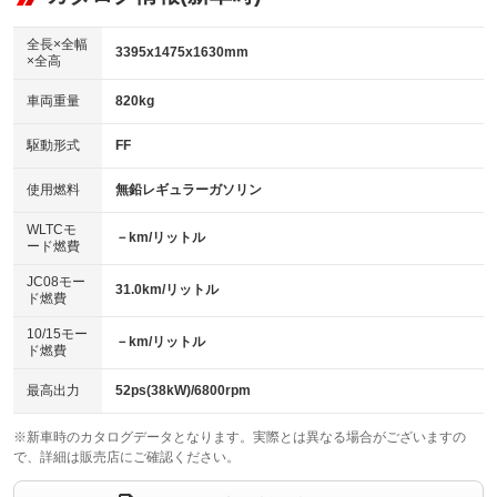
：装備あり
ダウンヒルアシストコントロール
アルミホイール：14インチ
：装備なし
：装備あり
全長×全幅
3395x1475x1630mm
×全高
パワーウィンドウ
盗難防止システム
革シート
ハーフレザーシート
：装備あり
：装備あり
：装備なし
：装備なし
車両重量
820kg
アイドリングストップ
ドライブレコーダー
キーレス
LEDヘッドランプ
：装備あり
：装備あり
：装備あり
：装備なし
USB入力端子
Bluetooth接続
駆動形式
FF
HID(キセノンライト)
ポータブルナビ
：装備なし
：装備あり
：装備なし
：装備なし
100V電源
クリーンディーゼル
バックカメラ
ETC
使用燃料
無鉛レギュラーガソリン
：装備なし
：装備なし
：装備あり
：装備あり
センターデフロック
エアロ
スマートキー
：装備なし
WLTCモ
：装備なし
：装備あり
－km/リットル
ード燃費
レンタカーアップ
展示・試乗車
ローダウン
ランフラットタイヤ
：装備なし
：装備なし
：装備なし
：装備なし
JC08モー
31.0km/リットル
ド燃費
電動格納ミラー
パワーシート
3列シート
：装備なし
：装備なし
：装備なし
10/15モー
装備略号／用語解説
－km/リットル
ベンチシート
フルフラットシート
ド燃費
：装備あり
：装備なし
チップアップシート
オットマン
：装備なし
：装備なし
最高出力
52ps(38kW)/6800rpm
電動格納サードシート
シートヒーター
：装備なし
：装備あり
※新車時のカタログデータとなります。実際とは異なる場合がございますの
で、詳細は販売店にご確認ください。
ウォークスルー
後席モニター
：装備なし
：装備なし