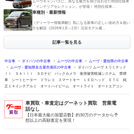
ムーヴキャンバスに、異なる魅力を掛け合わせた特別仕様車
「インテリアセレクション」が登場！ 特別仕様車…
車種別・最新情報
［ディーラー情報満載!］気になる新車の正しい攻め方＆狙い
方を解説《2026年1月～2月》注目モデル最…
記事一覧を見る
中古車
ダイハツの中古車
ムーヴの中古車
ムーヴ・愛知県の中古車
ムーヴ・愛知県名古屋市港区の中古車
ダイハツ ムーヴ Ｘリミテッド
ＩＩ ＳＡＩＩＩ ＳＤナビ バックカメラ 衝突被害軽減システム 禁煙
車 シートヒーター ドラレコ スマートキー ＬＥＤヘッド ＥＴＣ 純
正１４インチアルミ オートハイビーム オートライト オートエアコン
車買取・車査定はグーネット買取 営業電
話なし
【日本最大級の加盟店数】約30万のデータから予
想以上の高額査定を実現！