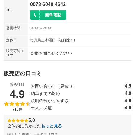
0078-6040-4642
TEL
無料電話
営業時間
10:00～20:00
定休日
毎月第三水曜日（祝日除く）
販売可能エ
直接お問合せください
リア
販売店の口コミ
総合評価
4.9
お問い合わせ（見積り）
（5点満点中）
4.9
4.9
納車までの対応
4.9
説明の分かりやすさ
4.9
オススメ度
713件
5.0
全体的に良かった
もっと見る
購入した車種：トヨタプリウス