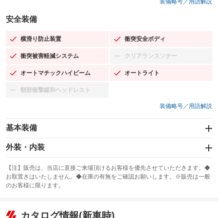
装備略号／用語解説
安全装備
横滑り防止装置
衝突安全ボディ
：装備あり
：装備あり
衝突被害軽減システム
クリアランスソナー
：装備あり
：装備なし
オートマチックハイビーム
オートライト
：装備あり
：装備あり
頸部衝撃緩和ヘッドレスト
：装備なし
装備略号／用語解説
基本装備
エアバッグ：運転席/助手席
外装・内装
：装備あり
スライドドア
カーナビ：SDナビ
：装備なし
：装備あり
【注】販売は、当店に直接ご来場頂けるお客様を優先させていただきます。◆
お取置きはいたしません。◆在庫の有無をご確認お願いします。※販売は一般
サンルーフ
ABS
TV：フルセグ
：装備なし
：装備あり
：装備あり
のお客様に限ります。
エアコン
Wエアコン
オーディオ：CDまたはCDチェンジャー／ミュージックサーバー
：装備あり
：装備なし
：装備あり
リフトアップ
パワーステアリング
カタログ情報(新車時)
ビジュアル：-／DVD再生
：装備なし
：装備あり