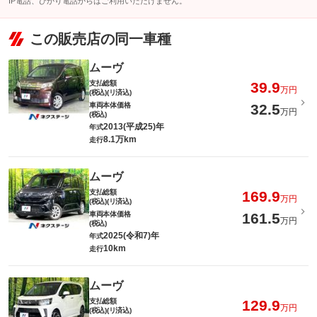
IP電話、ひかり電話からはご利用いただけません。
この販売店の同一車種
ムーヴ
支払総額
39.9
万円
(税込)(リ済込)
車両本体価格
32.5
万円
(税込)
2013(平成25)年
年式
8.1万km
走行
ムーヴ
支払総額
169.9
万円
(税込)(リ済込)
車両本体価格
161.5
万円
(税込)
2025(令和7)年
年式
10km
走行
ムーヴ
支払総額
129.9
万円
(税込)(リ済込)