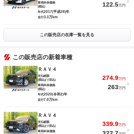
車両本体価格
122.5
万円
(税込)
2017(平成29)年
年式
3.3万km
走行
この販売店の在庫一覧を見る
この販売店の新着車種
ＲＡＶ４
支払総額
274.9
万円
(税込)(リ済込)
車両本体価格
263
万円
(税込)
2020(令和2)年
年式
7.0万km
走行
ＲＡＶ４
支払総額
339.9
万円
(税込)(リ済込)
車両本体価格
322.7