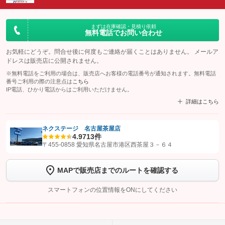
まずは在庫確認・見積り依頼
無料電話でお問い合わせ
お気軽にどうぞ。問合せ後に何度もご連絡が届くことはありません。 メールア
ドレスは販売店に公開されません。
※無料電話をご利用の場合は、販売店へお客様の電話番号が通知されます。無料電話
番号ご利用の際の注意点は
こちら
IP電話、ひかり電話からはご利用いただけません。
詳細はこちら
ネクステージ 名古屋茶屋店
4.9
713件
【STEP1】
認証画面でグーネットを友だち追加してから「許可する」ボタンを押
〒455-0858 愛知県名古屋市港区西茶屋３－６４
します
MAPで販売店までのルートを確認する
【STEP2】
トーク画面で
ボタンをタップして問い合わせを
完了してください。
スマートフォンの位置情報をONにしてください
こちら