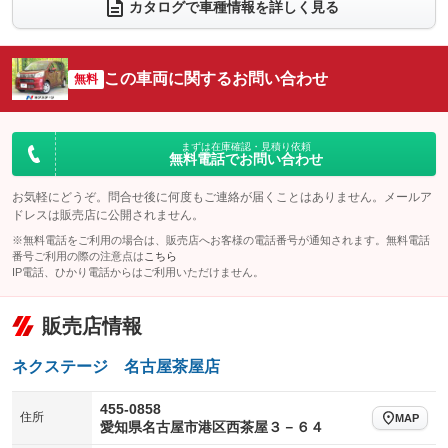
電動リアゲート
フロントカメラ
カタログで車種情報を詳しく見る
：装備なし
：装備なし
シートエアコン
全周囲カメラ
：装備なし
：装備なし
サイドカメラ
ルーフレール
この車両に関するお問い合わせ
：装備なし
無料
：装備なし
エアサスペンション
ヘッドライトウォッシャー
：装備なし
：装備なし
装備略号／用語解説
まずは在庫確認・見積り依頼
無料電話でお問い合わせ
お気軽にどうぞ。問合せ後に何度もご連絡が届くことはありません。メールア
ドレスは販売店に公開されません。
※無料電話をご利用の場合は、販売店へお客様の電話番号が通知されます。無料電話
番号ご利用の際の注意点は
こちら
IP電話、ひかり電話からはご利用いただけません。
販売店情報
ネクステージ 名古屋茶屋店
455-0858
住所
MAP
愛知県名古屋市港区西茶屋３－６４