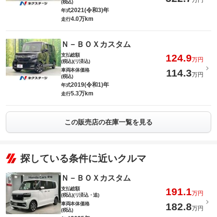
万円
(税込)
2021(令和3)年
年式
4.0万km
走行
Ｎ－ＢＯＸカスタム
支払総額
124.9
万円
(税込)(リ済込)
車両本体価格
114.3
万円
(税込)
2019(令和1)年
年式
5.3万km
走行
この販売店の在庫一覧を見る
探している条件に近いクルマ
Ｎ－ＢＯＸカスタム
支払総額
191.1
万円
(税込)(リ済込・追)
車両本体価格
182.8
万円
(税込)