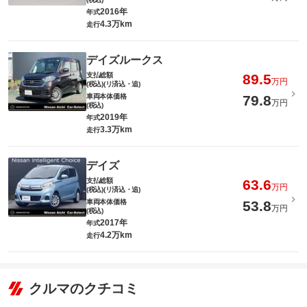
2016年
年式
4.3万km
走行
デイズルークス
支払総額
89.5
万円
(税込)(リ済込・追)
車両本体価格
79.8
万円
(税込)
2019年
年式
3.3万km
走行
デイズ
支払総額
63.6
万円
(税込)(リ済込・追)
車両本体価格
53.8
万円
(税込)
2017年
年式
4.2万km
走行
クルマのクチコミ