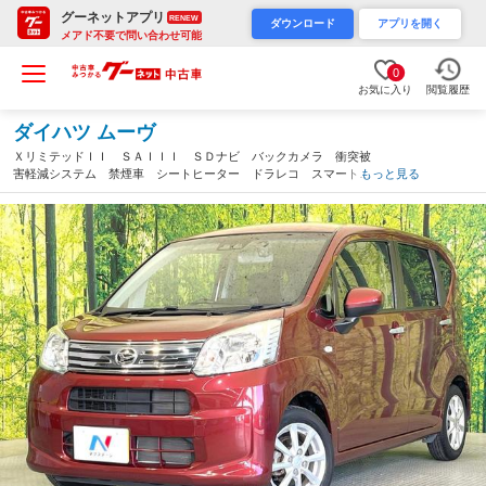
グーネットアプリ
RENEW
ダウンロード
アプリを開く
メアド不要で問い合わせ可能
0
お気に入り
閲覧履歴
ダイハツ ムーヴ
ＸリミテッドＩＩ ＳＡＩＩＩ ＳＤナビ バックカメラ 衝突被
害軽減システム 禁煙車 シートヒーター ドラレコ スマートキ
もっと見る
ー ＬＥＤヘッド ＥＴＣ 純正１４インチアルミ オートハイビ
ーム オートライト オートエアコン（愛知県）