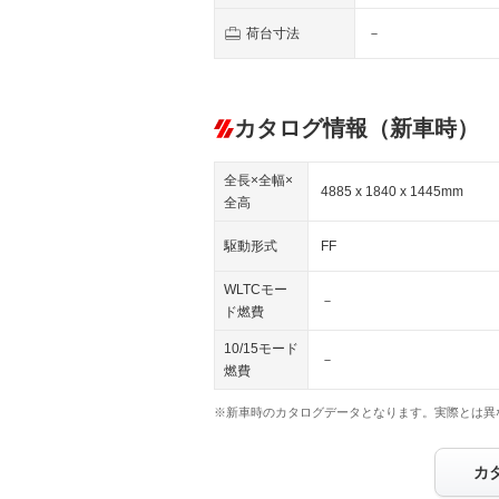
荷台寸法
－
カタログ情報（新車時）
全長×全幅×
4885 x 1840 x 1445mm
全高
駆動形式
FF
WLTCモー
－
ド燃費
10/15モード
－
燃費
※新車時のカタログデータとなります。実際とは異
カ