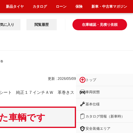
新品タイヤ
カタログ
ローン
保険
新車・中古車マガジン
気に入り
閲覧履歴
在庫確認・見積り依頼
革巻
更新 : 2026/05/09
トップ
車両状態
シート 純正１７インチＡＷ 革巻きス
基本仕様
いた車輌です
カタログ情報（新車時）
安全装備エリア