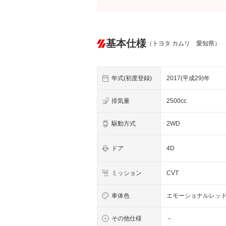
基本仕様
（トヨタ カムリ 愛知県）
年式(初度登録)
2017(平成29)年
排気量
2500cc
駆動方式
2WD
ドア
4D
ミッション
CVT
車体色
エモーショナルレッ
その他仕様
－