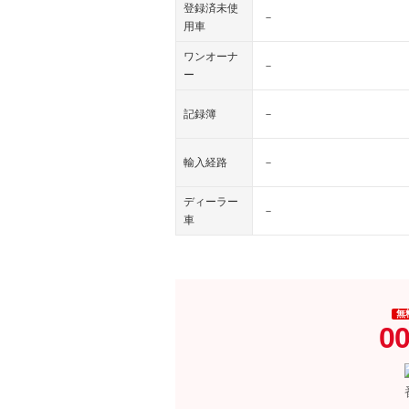
登録済未使
－
用車
ワンオーナ
－
ー
記録簿
－
輸入経路
－
ディーラー
－
車
無
00