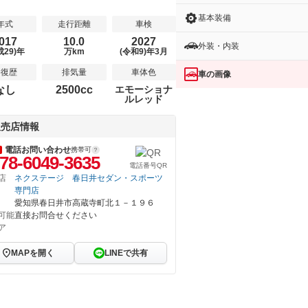
基本装備
年式
走行距離
車検
017
10.0
2027
外装・内装
成29)年
万km
(令和9)年3月
修復歴
排気量
車体色
車の画像
なし
2500cc
エモーショナ
ルレッド
販売店情報
電話お問い合わせ
携帯可
78-6049-3635
電話番号QR
店
ネクステージ 春日井セダン・スポーツ
専門店
愛知県春日井市高蔵寺町北１－１９６
可能
直接お問合せください
ア
MAPを開く
LINEで共有