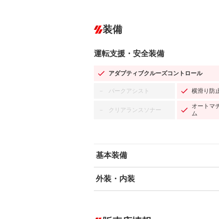
装備
運転支援・安全装備
アダプティブクルーズコントロール
パークアシスト
横滑り防
－
オートマ
クリアランスソナー
－
ム
基本装備
外装・内装
エアバッグ：運転席/助手席/サイド
ABS
エアコン
カーナビ：SDナビ
ダウンヒルアシストコントロール
－