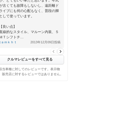
が、とてもいい車だと思います。年式
が古くても故障もしないし、遠距離ド
ライブにも何の心配もなく、普段の脚
として使っています。
【良い点】
直線的なスタイル、マルーン内装、５
ＭＴシフトチ…
cａｍｋｈｔ
2013年12月09日投稿
クルマレビューをすべて見る
該当車種に対してのレビューです。表示物
、販売店に対するレビューではありません。