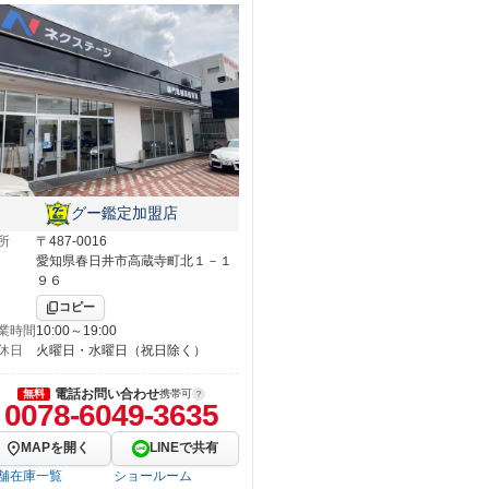
グー鑑定加盟店
所
〒487-0016
愛知県春日井市高蔵寺町北１－１
９６
コピー
業時間
10:00～19:00
休日
火曜日・水曜日（祝日除く）
電話お問い合わせ
無料
携帯可
0078-6049-3635
MAPを開く
LINEで共有
舗在庫一覧
ショールーム