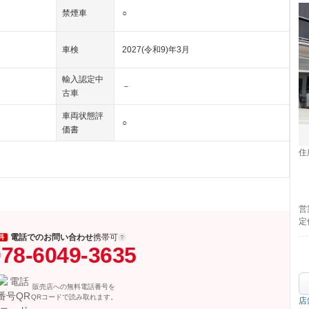
禁煙車
○
車検
2027(令和9)年3月
輸入認定中
－
古車
車両状態評
○
価書
住
営
定
電話でのお問い合わせ
携帯可
料
78-6049-3635
販売店への無料電話番号を
QRコードで読み取れます。
店