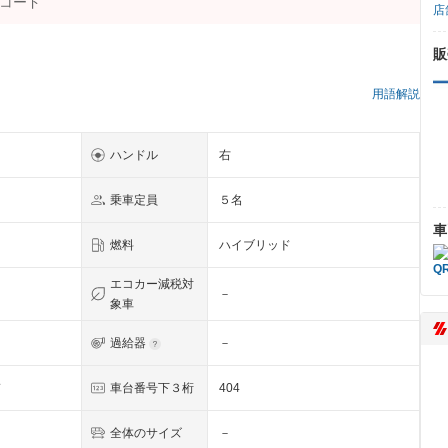
店
販
用語解説
ハンドル
右
乗車定員
５名
車
燃料
ハイブリッド
エコカー減税対
－
象車
過給器
－
ド
車台番号下３桁
404
全体のサイズ
－