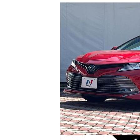
マガジン
車カタログ
自動車ローン
保険
レビュー
価格相場
教習所
用語集