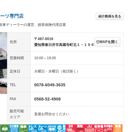
／ミュージック
ビジュアル：-／DVD再
アルミホイール：17イ
生
ンチ
ングストップ
ドライブレコーダー
USB入力端子
－
ハーフレザーシート
キーレス
－
ーツ専門店
紹介動画を見る
クリーンディーゼル
センターデフロック
－
－
新車ディーラーの運営、損害保険代理店業
セノンライト)
ポータブルナビ
バックカメラ
－
乗車
電動格納ミラー
スマートキー
ローダウン
－
〒487-0016
MAPを開く
住所
装備略号／用語解説
愛知県春日井市高蔵寺町北１－１９６
ート
3列シート
ベンチシート
－
－
営業時間
10:00～19:00
ップシート
オットマン
電動格納サードシート
－
－
スルー
後席モニター
電動リアゲート
－
－
定休日
火曜日・水曜日（祝日除く）
アコン
全周囲カメラ
サイドカメラ
－
－
0078-6049-3635
TEL
ペンション
0568-52-4908
FAX
装備略号／用語解説
販売可能
直接お問合せください
エリア