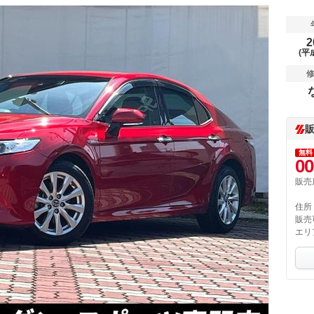
2
(平
無料
00
販売
住所
販売
エリ