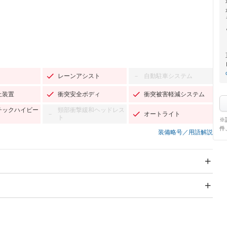
レーンアシスト
自動駐車システム
－
止装置
衝突安全ボディ
衝突被害軽減システム
チックハイビー
頸部衝撃緩和ヘッドレス
オートライト
－
ト
※
件
装備略号／用語解説
スライドドア
サンルーフ
－
－
Wエアコン
リフトアップ
－
－
TV：フルセグ
パワーステアリング
パワーウィンドウ