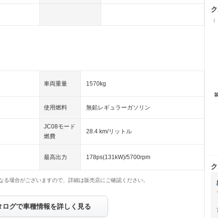
ク
（
車両重量
1570kg
使用燃料
無鉛レギュラーガソリン
JC08モード
28.4 km/リットル
燃費
最高出力
178ps(131kW)/5700rpm
ク
なる場合がございますので、詳細は販売店にご確認ください。
タログで車種情報を詳しく見る