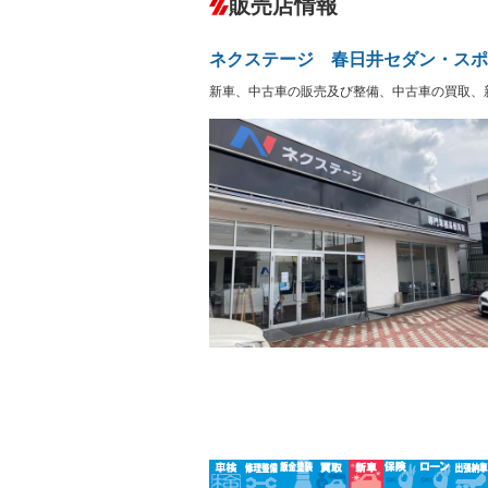
販売店情報
オーディオ：CDまたはCDチェンジャー
サーバー
盗難防止システム
アイドリ
ヘッドライトウォッシャ
革シート
－
－
ネクステージ 春日井セダン・スポ
ー
Bluetooth接続
100V電源
－
－
新車、中古車の販売及び整備、中古車の買取、
LEDヘッドランプ
HID(キ
－
レンタカーアップ
展示・試
－
－
ETC
エアロ
－
ランフラットタイヤ
パワーシ
－
フルフラットシート
チップア
－
－
シートヒーター
ウォーク
－
－
フロントカメラ
シートエ
－
－
ルーフレール
エアサス
－
－