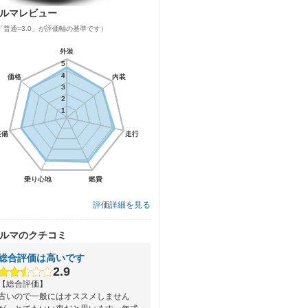
ルマレビュー
「普通=3.0」が評価軸の基準です）
外装
外装
5
5
4
4
価格
価格
内装
内装
3
3
2
2
1
1
装備
装備
走行
走行
乗り心地
乗り心地
燃費
燃費
評価詳細を見る
ルマのクチコミ
総合評価は高いです
2.9
【総合評価】
古いので一般にはオススメしません