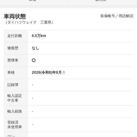
車両状態
装備略号／用語解説
（ダイハツウェイク 三重県）
走行距離
6.0万km
修復歴
なし
禁煙車
車検
2026(令和8)年8月
?
記録簿
-
輸入認定
-
中古車
輸入経路
-
登録済
-
未使用車
ワン