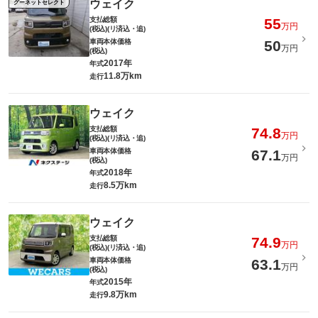
ウェイク
グーネットセレクト
支払総額
55
万円
(税込)(リ済込・追)
車両本体価格
50
万円
(税込)
2017年
年式
11.8万km
走行
ウェイク
支払総額
74.8
万円
(税込)(リ済込・追)
車両本体価格
67.1
万円
(税込)
2018年
年式
8.5万km
走行
ウェイク
支払総額
74.9
万円
(税込)(リ済込・追)
車両本体価格
63.1
万円
(税込)
2015年
年式
9.8万km
走行