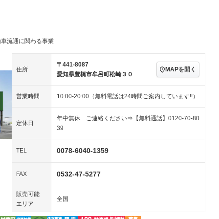
アルミホイール：19イ
続可
－ビジュアル
－
ンチ
ングストップ
ドライブレコーダー
USB入力端子
ハーフレザーシート
キーレス
－
クリーンディーゼル
センターデフロック
－
－
動車流通に関わる事業
セノンライト)
ポータブルナビ
バックカメラ
－
乗車
電動格納ミラー
スマートキー
ローダウン
－
〒441-8087
MAPを開く
住所
装備略号／用語解説
愛知県豊橋市牟呂町松崎３０
ート
3列シート
ベンチシート
－
－
営業時間
10:00-20:00（無料電話は24時間ご案内しています!!）
ップシート
オットマン
電動格納サードシート
－
－
スルー
後席モニター
電動リアゲート
－
－
年中無休 ご連絡ください⇒【無料通話】0120-70-80
定休日
39
アコン
全周囲カメラ
サイドカメラ
ペンション
0078-6040-1359
TEL
0532-47-5277
装備略号／用語解説
FAX
販売可能
全国
エリア