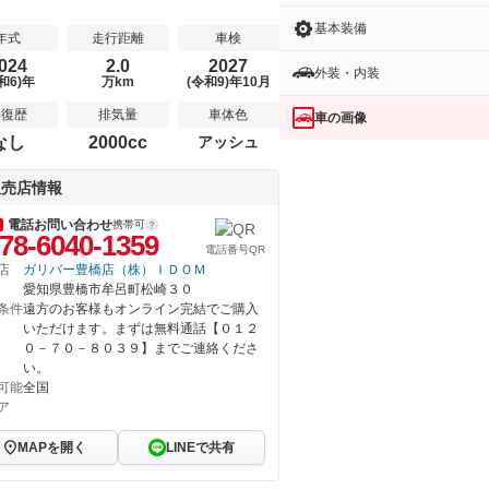
基本装備
年式
走行距離
車検
024
2.0
2027
外装・内装
和6)年
万km
(令和9)年10月
修復歴
排気量
車体色
車の画像
なし
2000cc
アッシュ
販売店情報
電話お問い合わせ
携帯可
78-6040-1359
電話番号QR
店
ガリバー豊橋店（株）ＩＤＯＭ
愛知県豊橋市牟呂町松崎３０
条件
遠方のお客様もオンライン完結でご購入
いただけます。まずは無料通話【０１２
０－７０－８０３９】までご連絡くださ
い。
可能
全国
ア
MAPを開く
LINEで共有