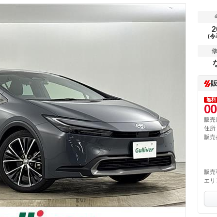
2
(令
無料
00
販売
住所
販売
販売
エリ