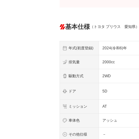
基本仕様
（トヨタ プリウス 愛知県
年式(初度登録)
2024(令和6)年
排気量
2000cc
駆動方式
2WD
ドア
5D
ミッション
AT
車体色
アッシュ
その他仕様
－