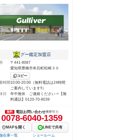
グー鑑定加盟店
所
〒441-8087
愛知県豊橋市牟呂町松崎３０
コピー
業時間
10:00-20:00（無料電話は24時間
ご案内しています!!）
休日
年中無休 ご連絡ください⇒【無
料通話】0120-70-8039
電話お問い合わせ
無料
携帯可
0078-6040-1359
MAPを開く
LINEで共有
舗在庫一覧
ショールーム