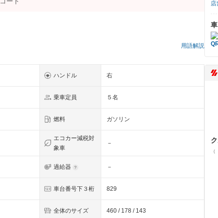
店
車
）
用語解説
ハンドル
右
乗車定員
５名
燃料
ガソリン
エコカー減税対
ク
－
象車
（
過給器
－
車台番号下３桁
829
全体のサイズ
460 / 178 / 143