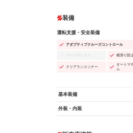
装備
運転支援・安全装備
アダプティブクルーズコントロール
パークアシスト
横滑り防
－
オートマ
クリアランスソナー
ム
基本装備
外装・内装
エアバッグ：運転席/助手席/サイド
ABS
エアコン
カーナビ：メモリーナビ他
ダウンヒルアシストコントロール
－