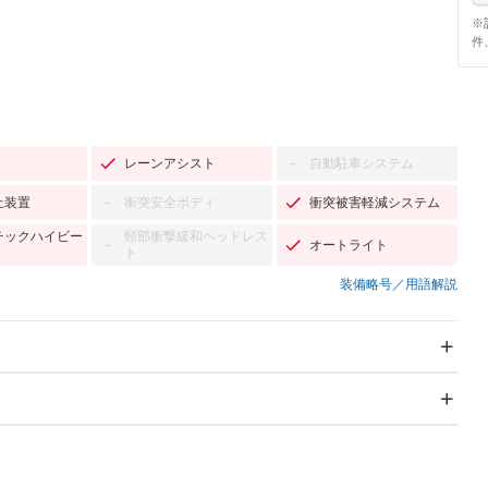
※
件
レーンアシスト
自動駐車システム
－
止装置
衝突安全ボディ
衝突被害軽減システム
－
チックハイビー
頸部衝撃緩和ヘッドレス
オートライト
－
ト
装備略号／用語解説
スライドドア
サンルーフ
－
－
Wエアコン
リフトアップ
－
－
TV：フルセグ
パワーステアリング
パワーウィンドウ