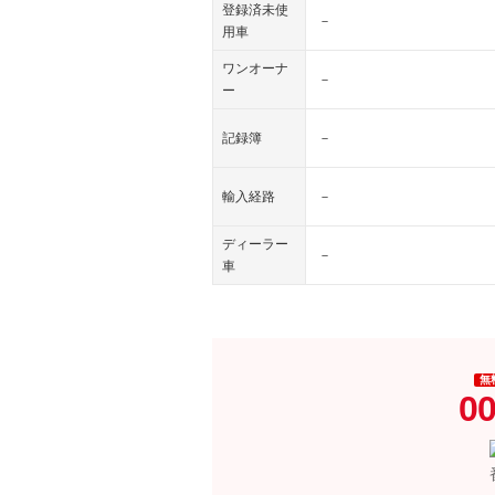
登録済未使
－
用車
ワンオーナ
－
ー
記録簿
－
輸入経路
－
ディーラー
－
車
無
00