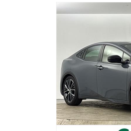
マガジン
車カタログ
自動車ローン
保険
レビュー
価格相場
教習所
用語集