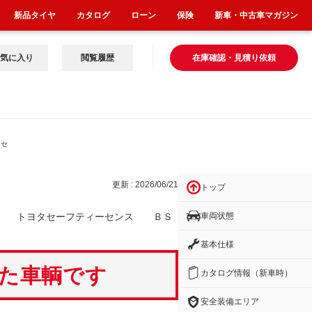
新品タイヤ
カタログ
ローン
保険
新車・中古車マガジン
気に入り
閲覧履歴
在庫確認・見積り依頼
ーセ
更新 : 2026/06/21
トップ
車両状態
ダー トヨタセーフティーセンス ＢＳ
基本仕様
いた車輌です
カタログ情報（新車時）
安全装備エリア