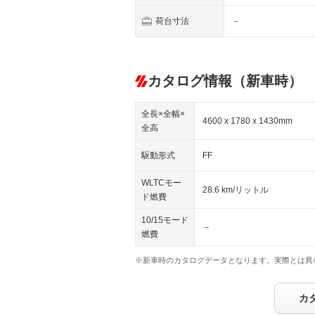
荷台寸法
－
カタログ情報（新車時）
全長×全幅×
4600 x 1780 x 1430mm
全高
駆動形式
FF
WLTCモー
28.6 km/リットル
ド燃費
10/15モード
－
燃費
※新車時のカタログデータとなります。実際とは異
カ