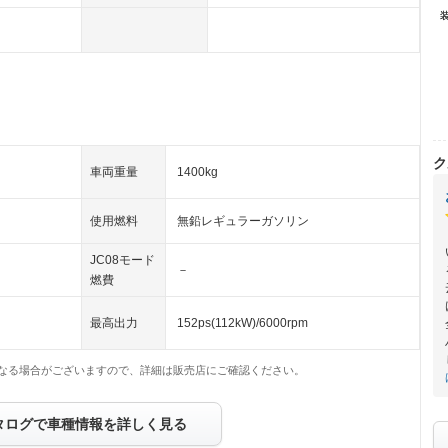
ク
車両重量
1400kg
使用燃料
無鉛レギュラーガソリン
JC08モード
－
燃費
最高出力
152ps(112kW)/6000rpm
なる場合がございますので、詳細は販売店にご確認ください。
タログで車種情報を詳しく見る