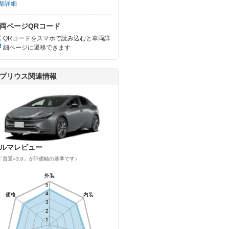
舗詳細
両ページQRコード
QRコードをスマホで読み込むと車両詳
細ページに遷移できます
プリウス関連情報
ルマレビュー
「普通=3.0」が評価軸の基準です）
外装
外装
5
5
4
4
価格
価格
内装
内装
3
3
2
2
1
1