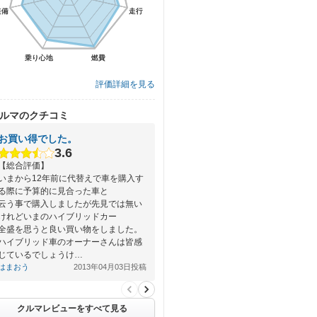
装備
装備
走行
走行
乗り心地
乗り心地
燃費
燃費
評価詳細を見る
ルマのクチコミ
お買い得でした。
3.6
【総合評価】
いまから12年前に代替えで車を購入す
る際に予算的に見合った車と
云う事で購入しましたが先見では無い
けれどいまのハイブリッドカー
全盛を思うと良い買い物をしました。
ハイブリッド車のオーナーさんは皆感
じているでしょうけ…
はまおう
2013年04月03日投稿
クルマレビューをすべて見る