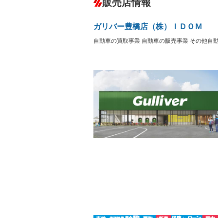
販売店情報
オーディオ：ミュージックプレイヤー接
盗難防止システム
アイドリ
ヘッドライトウォッシャ
革シート
－
－
ガリバー豊橋店（株）ＩＤＯＭ
ー
Bluetooth接続
100V電源
－
－
自動車の買取事業 自動車の販売事業 その他自
LEDヘッドランプ
HID(キ
－
レンタカーアップ
展示・試
－
－
ETC2.0
エアロ
－
ランフラットタイヤ
パワーシ
－
－
フルフラットシート
チップア
－
－
シートヒーター
ウォーク
－
フロントカメラ
シートエ
－
ルーフレール
エアサス
－
－