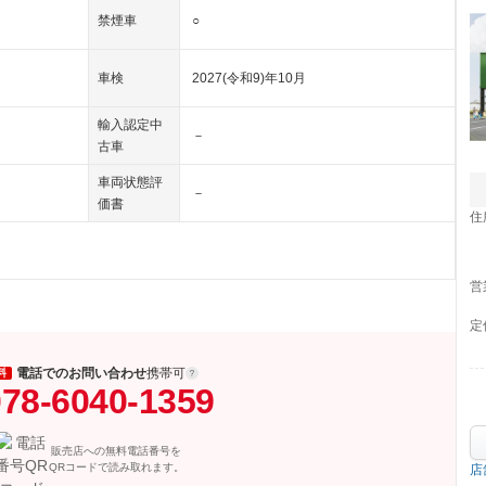
禁煙車
○
車検
2027(令和9)年10月
輸入認定中
－
古車
車両状態評
－
価書
住
営
定
電話でのお問い合わせ
携帯可
料
78-6040-1359
販売店への無料電話番号を
QRコードで読み取れます。
店