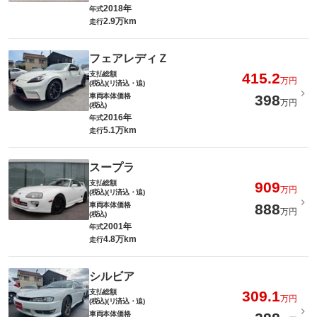
2018年
年式
2.9万km
走行
フェアレディＺ
支払総額
415.2
万円
(税込)(リ済込・追)
車両本体価格
398
万円
(税込)
2016年
年式
5.1万km
走行
スープラ
支払総額
909
万円
(税込)(リ済込・追)
車両本体価格
888
万円
(税込)
2001年
年式
4.8万km
走行
シルビア
支払総額
309.1
万円
(税込)(リ済込・追)
車両本体価格