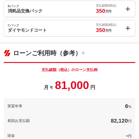
内：オプシ
0.5
ョン価格
支払総額(税込)
Bパック
万円
350
(税込)
消耗品交換パック
万円
車両本体価
330
万円
内：オプシ
格
5
ョン価格
支払総額(税込)
Cパック
万円
350
(税込)
ダイヤモンドコート
万円
車両本体価
330
万円
内：オプシ
格
5
ョン価格
万円
(税込)
ローンご利用時（参考）
パック内容
車両本体価
330
万円
希望ナンバーを取得するパックです。お好きな数字・思い出の数
格
字をお客様の愛車にも！※一部取得出来ないナンバーもございま
パック内容
す。※人気の数字等は、抽選になることがございます。ご了承く
支払総額（税込）のローン支払例
ださい。
ブレーキフルード、ＬＬＣ、エアコンフィルター、エアエレメン
81,000
ト、ブレーキパッド、ワイパーブレード（ゴム）交換いたしま
備考
－
月々
円
す。
パック内容
洗車などでキズついたボディの表面を何段階にも分けて丁寧に磨
備考
－
このパックの見積もり依頼（無料）
いていきます。熟練した技術でクルマ本来の美しさを引き出しま
6
実質年率
%
す。最新のコーティング剤で仕上げられた塗面は均一でクリアー
な透明皮膜を形成します。
このパックの見積もり依頼（無料）
82,120
初回お支払額
コーティングされた車はメンテナンスも楽になります。普段のお
円
手入れはメンテナンスシャンプーで洗うだけでＯＫ！あなたの愛
備考
車の美しい輝きが長期間持続します※サイズによって料金異なり
ますのでお問合せください。
-
頭金
円