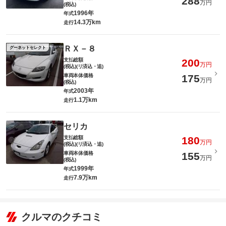
288
万円
(税込)
1996年
年式
14.3万km
走行
ＲＸ－８
グーネットセレクト
支払総額
200
万円
(税込)(リ済込・追)
車両本体価格
175
万円
(税込)
2003年
年式
1.1万km
走行
セリカ
支払総額
180
万円
(税込)(リ済込・追)
車両本体価格
155
万円
(税込)
1999年
年式
7.9万km
走行
クルマのクチコミ