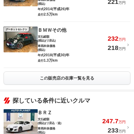
221
万円
(税込)
2014(平成26)年
年式
2.5万km
走行
ＢＭＷその他
グーネットセレクト
支払総額
232
万円
(税込)(リ済込)
車両本体価格
218
万円
(税込)
2018(平成30)年
年式
1.3万km
走行
この販売店の在庫一覧を見る
探している条件に近いクルマ
ＢＲＺ
支払総額
247.7
万円
(税込)(リ済込・追)
車両本体価格
233
万円
(税込)