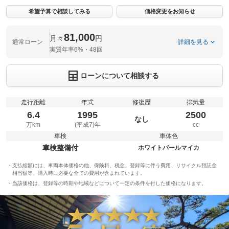
希望予算で相談してみる
価格変更をお知らせ
81,000
月々
円
通常ローン
詳細を見る
実質年率6%・48回
ローンについて相談する
走行距離
年式
修復歴
排気量
6.4
1995
2500
なし
万km
(平成7)年
cc
車検
車体色
車検整備付
ホワイトパールマイカ
支払総額には、車両本体価格の他、保険料、税金、登録等に伴う費用、リサイクル預託金
相当額等、購入時に必要な全ての費用が含まれています。
当該価格は、登録等の時期や地域などについて一定の条件を付した価格になります。