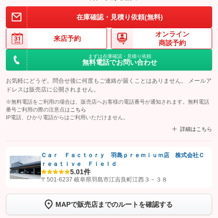
在庫確認・見積り依頼(無料)
オンライン
来店予約
商談予約
まずは在庫確認・見積り依頼
無料電話でお問い合わせ
お気軽にどうぞ。問合せ後に何度もご連絡が届くことはありません。 メールア
ドレスは販売店に公開されません。
※無料電話をご利用の場合は、販売店へお客様の電話番号が通知されます。無料電話
番号ご利用の際の注意点は
こちら
IP電話、ひかり電話からはご利用いただけません。
詳細はこちら
Ｃａｒ Ｆａｃｔｏｒｙ 羽島ｐｒｅｍｉｕｍ店 株式会社Ｃ
ｒｅａｔｉｖｅ Ｆｉｅｌｄ
【STEP1】
認証画面でグーネットを友だち追加してから「許可する」ボタンを押
5.0
1件
します
〒501-6237 岐阜県羽島市江吉良町江西３－３８
【STEP2】
トーク画面で
ボタンをタップして問い合わせを
MAPで販売店までのルートを確認する
完了してください。