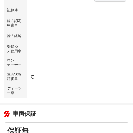
す。車両情報等の詳細は各販売店へお問い合わせ下さい。
記録簿
-
輸入認定
-
中古車
輸入経路
-
登録済
-
未使用車
ワン
-
オーナー
車両状態
評価書
ディーラ
-
ー車
車両保証
保証無