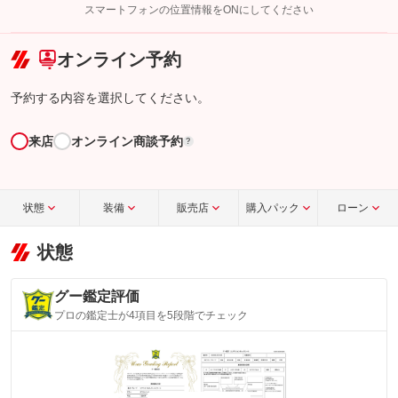
スマートフォンの位置情報をONにしてください
こちら
オンライン予約
予約する内容を選択してください。
来店
オンライン商談予約
?
状態
装備
販売店
購入パック
ローン
状態
グー鑑定評価
プロの鑑定士が4項目を5段階でチェック