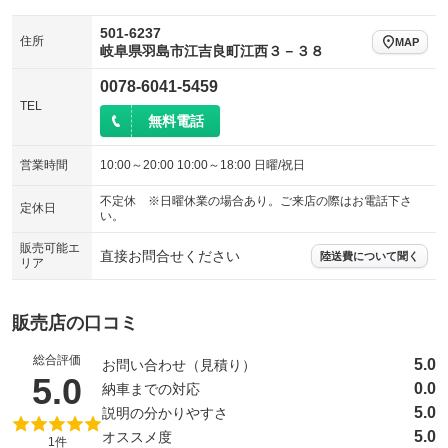
501-6237
住所
MAP
岐阜県羽島市江吉良町江西３－３８
0078-6041-5459
TEL
無料電話
営業時間
10:00～20:00 10:00～18:00 日曜/祝日
不定休 ※日曜休業の場合あり。ご来店の際はお電話下さ
定休日
い。
販売可能エ
直接お問合せください
陸送費について聞く
リア
販売店の口コミ
総合評価
5.0
お問い合わせ（見積り）
（5点満点中）
5.0
0.0
納車までの対応
5.0
説明の分かりやすさ
5.0
オススメ度
1件