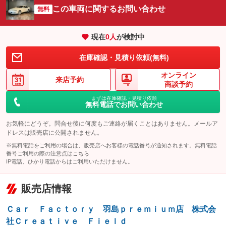
サイドカメラ
ルーフレール
この車両に関するお問い合わせ
：装備なし
無料
：装備なし
エアサスペンション
ヘッドライトウォッシャー
：装備なし
：装備なし
現在
0
人
が検討中
装備略号／用語解説
在庫確認・見積り依頼(無料)
オンライン
来店予約
商談予約
まずは在庫確認・見積り依頼
無料電話でお問い合わせ
お気軽にどうぞ。問合せ後に何度もご連絡が届くことはありません。メールア
ドレスは販売店に公開されません。
※無料電話をご利用の場合は、販売店へお客様の電話番号が通知されます。無料電話
番号ご利用の際の注意点は
こちら
IP電話、ひかり電話からはご利用いただけません。
販売店情報
Ｃａｒ Ｆａｃｔｏｒｙ 羽島ｐｒｅｍｉｕｍ店 株式会
社Ｃｒｅａｔｉｖｅ Ｆｉｅｌｄ