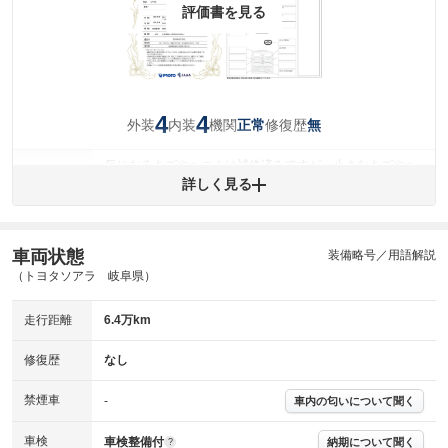
評価書を見る
4
4
外装
内装
機関
修復歴
正常
無
気になるキズやヘコミは補修済みですが、小さなキズやヘ
外装
コミが残っています。
詳しく見る
(車両外装)
キズ・へこみについて問い合わせる
内装
気になる汚れ等が、部分的にあります。
(内装状態)
車両状態
装備略号／用語解説
（トヨタソアラ 岐阜県）
主要機関に不具合はありません。
機関
走行距離
6.4万km
詳細は鑑定書をご確認ください。
修復歴
修復歴
なし
※グー鑑定は保証サービスではございません。購入時は必ず現車をご確認
下さい。
禁煙車
-
車内の匂いについて聞く
※実際にお渡しするコンディションチェックシートにつきましては、形式
および表示項目が異なる場合がございます。
※グー鑑定の評価はあくまでも記載している鑑定日の鑑定結果となりま
車検
車検整備付
納期について聞く
?