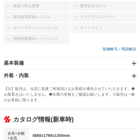
横滑り防止装置
衝突安全ボディ
：装備なし
：装備なし
衝突被害軽減システム
クリアランスソナー
：装備なし
：装備なし
オートマチックハイビーム
オートライト
：装備なし
：装備なし
頸部衝撃緩和ヘッドレスト
：装備なし
装備略号／用語解説
基本装備
エアバッグ
外装・内装
：装備なし
スライドドア
カーナビ
：装備なし
：装備なし
【注】販売は、当店に直接ご来場頂けるお客様を優先させていただきます。◆
お取置きはいたしません。◆在庫の有無をご確認お願いします。※販売は一般
サンルーフ
ABS
TV
：装備なし
：装備あり
：装備なし
のお客様に限ります。
エアコン
Wエアコン
オーディオ：CDまたはCDチェンジャー／カセット
：装備あり
：装備なし
：装備あり
リフトアップ
パワーステアリング
カタログ情報(新車時)
ビジュアル
：装備なし
：装備あり
：装備なし
ダウンヒルアシストコントロール
アルミホイール：16インチ
：装備なし
：装備あり
全長×全幅
4860x1790x1350mm
×全高
パワーウィンドウ
盗難防止システム