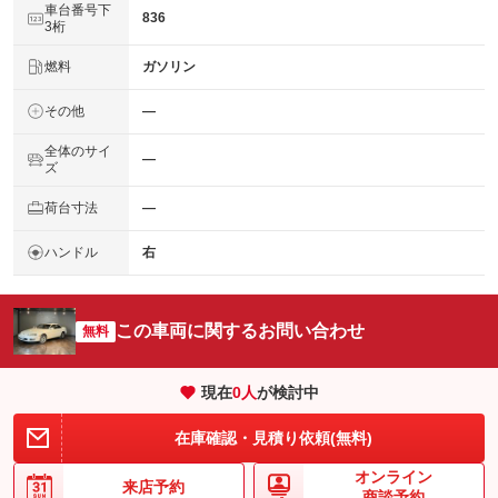
車台番号下
836
3桁
燃料
ガソリン
その他
―
全体のサイ
―
ズ
荷台寸法
―
ハンドル
右
この車両に関するお問い合わせ
無料
現在
0
人
が検討中
在庫確認・見積り依頼(無料)
オンライン
来店予約
商談予約