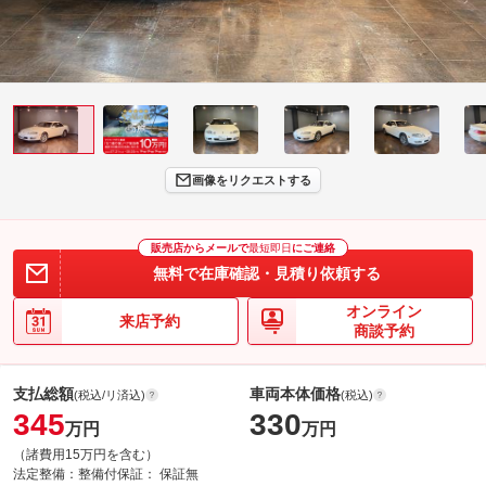
画像をリクエストする
販売店からメールで
最短即日
にご連絡
無料で在庫確認・見積り依頼する
オンライン
来店予約
商談予約
支払総額
車両本体価格
(税込/リ済込)
(税込)
345
330
万円
万円
（諸費用15万円を含む）
法定整備：
整備付
保証：
保証無