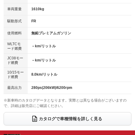
革シート
ハーフレザーシート
：装備あり
：装備なし
：装備なし
：装備なし
車両重量
1610kg
アイドリングストップ
ドライブレコーダー
キーレス
LEDヘッドランプ
：装備なし
：装備なし
：装備あり
：装備なし
USB入力端子
Bluetooth接続
駆動形式
FR
HID(キセノンライト)
ポータブルナビ
：装備なし
：装備なし
：装備なし
：装備なし
100V電源
クリーンディーゼル
バックカメラ
ETC
使用燃料
無鉛プレミアムガソリン
：装備なし
：装備なし
：装備なし
：装備なし
センターデフロック
エアロ
スマートキー
：装備なし
WLTCモ
：装備なし
：装備なし
－km/リットル
ード燃費
レンタカーアップ
展示・試乗車
ローダウン
ランフラットタイヤ
：装備なし
：装備なし
：装備なし
：装備なし
JC08モー
－km/リットル
ド燃費
電動格納ミラー
パワーシート
3列シート
：装備なし
：装備あり
：装備なし
10/15モー
装備略号／用語解説
8.0km/リットル
ベンチシート
フルフラットシート
ド燃費
：装備なし
：装備なし
チップアップシート
オットマン
：装備なし
：装備なし
最高出力
280ps(206kW)/6200rpm
電動格納サードシート
シートヒーター
：装備なし
：装備なし
※新車時のカタログデータとなります。実際とは異なる場合がございますの
で、詳細は販売店にご確認ください。
ウォークスルー
後席モニター
：装備なし
：装備なし
電動リアゲート
フロントカメラ
カタログで車種情報を詳しく見る
：装備なし
：装備なし
シートエアコン
全周囲カメラ
：装備なし
：装備なし