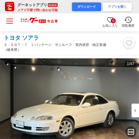
グーネットアプリ
RENEW
ダウンロード
アプリを開く
メアド不要で問い合わせ可能
0
お気に入り
閲覧履歴
トヨタ ソアラ
２．５ＧＴ－Ｔ Ｌパッケージ サンルーフ 室内保管 純正装備
（岐阜県）
1
/47