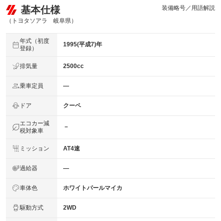
基本仕様
装備略号／用語解説
（トヨタソアラ 岐阜県）
年式（初度
1995(平成7)年
登録）
排気量
2500cc
乗車定員
―
ドア
クーペ
エコカー減
－
税対象車
ミッション
AT4速
過給器
―
車体色
ホワイトパールマイカ
駆動方式
2WD