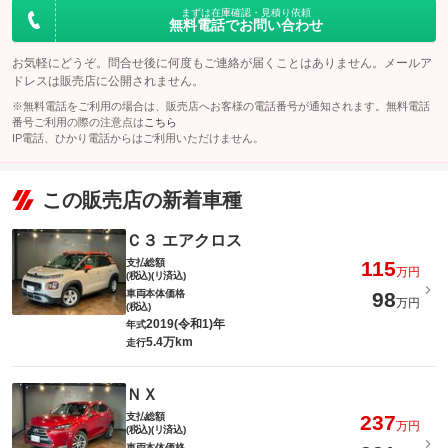
まずは在庫確認・見積り依頼
無料電話でお問い合わせ
お気軽にどうぞ。問合せ後に何度もご連絡が届くことはありません。メールア
ドレスは販売店に公開されません。
※無料電話をご利用の場合は、販売店へお客様の電話番号が通知されます。無料電話
番号ご利用の際の注意点は
こちら
IP電話、ひかり電話からはご利用いただけません。
この販売店の新着車種
Ｃ３ エアクロス
支払総額
115
万円
(税込)(リ済込)
車両本体価格
98
万円
(税込)
2019(令和1)年
年式
5.4万km
走行
ＮＸ
支払総額
237
万円
(税込)(リ済込)
車両本体価格