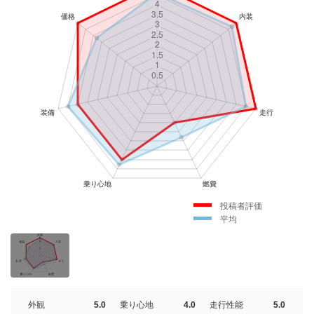
投稿者評価
平均
外観
5.0
乗り心地
4.0
走行性能
5.0