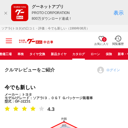
グーネットアプリ
表示
PROTO CORPORATION
800万ダウンロード達成！
ソアラ(トヨタ)の口コミ・評価：今でも新しい（1999年08月）
0
お気に入り
閲覧履歴
整備工場
車検
タイヤ交換
新品タイヤ
カタログ
ローン
保険
新車・
クルマレビューをご紹介
ログイン
今でも新しい
メーカー：トヨタ
モデル/グレード：ソアラ/３．０ＧＴ Ｇパッケージ装着車
型式：GF-JZZ31
4.3