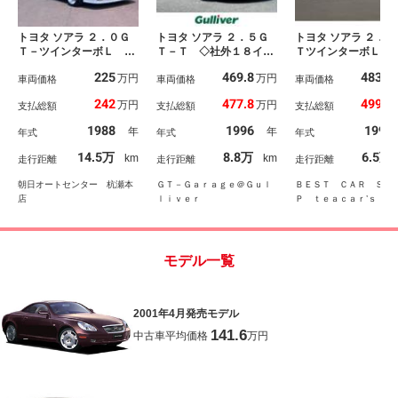
トヨタ ソアラ ２．０Ｇ
トヨタ ソアラ ２．５Ｇ
トヨタ ソアラ ２．５
Ｔ－ツインターボＬ 直
Ｔ－Ｔ ◇社外１８イン
ＴツインターボＬ 
６ツインターボ 純正エ
チＡＷ◇社外マフラー◇
５ＭＴ ツインター
225
469.8
483.6
万円
万円
アロ オーバーフェンダ
車両価格
ＴＥＩＮ車高調◇Ａ’ｐｅ
車両価格
（１ＪＺ－ＧＴＥ）
車両価格
ー ロンシャン１５イン
ｘｉパワーＦＣ◇Ａ’ｐｅ
ラッチ新品交換付 
242
477.8
499.8
万円
万円
支払総額
支払総額
支払総額
チＡＷ ＫＴＳ車高調
ｘｉＦＣコマンダー◇Ｈ
電動シート レザー
フジツボマフラー トラ
ＰＩ前置インタークーラ
アリング クルーズ
1988
1996
1991
年
年
年式
年式
年式
ンクスポイラー ＨＩＤ
ー◇ＨＰＩエアクリーナ
トロール １６イン
ヘッド パワーシート
ー
ルミホイール リア
14.5万
8.8万
6.5万
km
km
走行距離
走行距離
走行距離
ナルディステア 社外エ
イラー オートエア
アクリ タワーバー
ン オートライト
朝日オートセンター 杭瀬本
ＧＴ－Ｇａｒａｇｅ＠Ｇｕｌ
ＢＥＳＴ ＣＡＲ ＳＨ
店
ｌｉｖｅｒ
Ｐ ｔｅａｃａｒ’ｓ 閖
モデル一覧
2001年4月発売モデル
141.6
中古車平均価格
万円