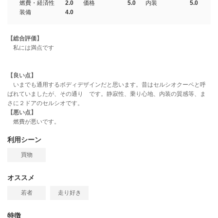
燃費・経済性
2.0
価格
5.0
内装
5.0
装備
4.0
【総合評価】
私には満点です
【良い点】
いまでも通用するボディデザインだと思います。昔はセルシオクーペと呼
ばれていましたが、その通り です。静寂性、乗り心地、内装の質感等、ま
さに２ドアのセルシオです。
【悪い点】
燃費が悪いです。
利用シーン
買物
オススメ
若者
走り好き
特徴