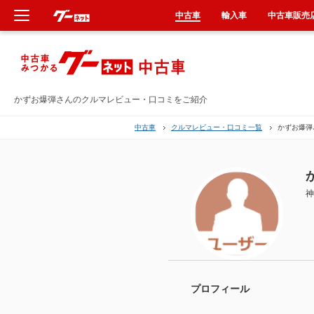
中古車
輸入車
中古車販売
新車
中古車
かずお爆弾さんのクルマレビュー・口コミをご紹介
中古車
クルマレビュー・口コミ一覧
かずお爆弾
輸入車
クルマ買取
神
カーリース
タイヤ交換
整備工場
プロフィール
車検