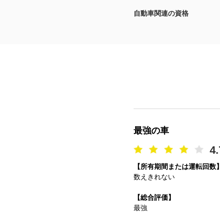
自動車関連の資格
マガジン
車カタログ
自動車ローン
保険
レビュー
最強の車
価格相場
4.
【所有期間または運転回数
教習所
数えきれない
用語集
【総合評価】
最強