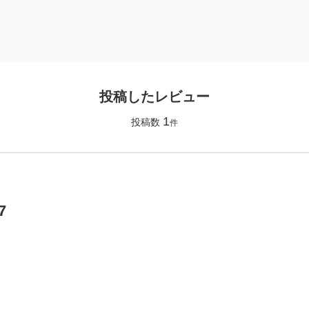
投稿したレビュー
1
投稿数
件
7
】