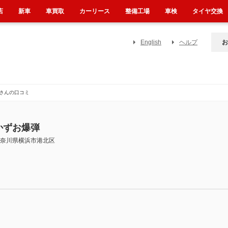
店
新車
車買取
カーリース
整備工場
車検
タイヤ交換
English
ヘルプ
お
さんの口コミ
かずお爆弾
奈川県横浜市港北区