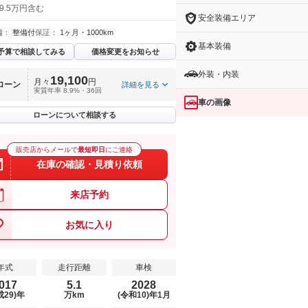
9.5万円含む
安全装備エリア
備：
整備付
保証：
1ヶ月・1000km
基本装備
予算で相談してみる
価格変更をお知らせ
外装・内装
19,100
月々
円
ローン
詳細を見る
実質年率 8.9%・36回
車の画像
ローンについて相談する
販売店からメールで
最短即日
にご連絡
在庫の確認・見積り依頼
来店予約
お気に入り
年式
走行距離
車検
017
5.1
2028
成29)年
万km
(令和10)年1月