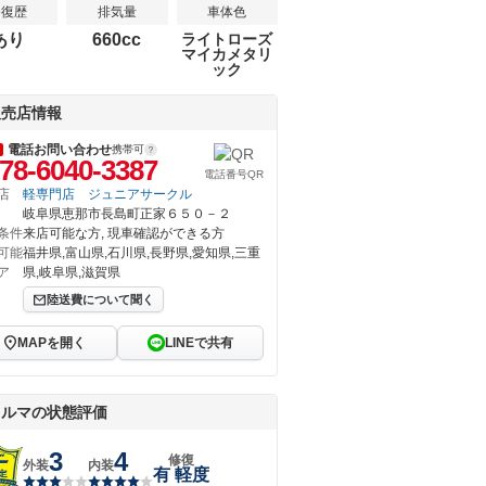
修復歴
排気量
車体色
あり
660cc
ライトローズ
マイカメタリ
ック
販売店情報
電話お問い合わせ
携帯可
78-6040-3387
電話番号QR
店
軽専門店 ジュニアサークル
岐阜県恵那市長島町正家６５０－２
条件
来店可能な方, 現車確認ができる方
可能
福井県,富山県,石川県,長野県,愛知県,三重
ア
県,岐阜県,滋賀県
陸送費について聞く
MAPを開く
LINEで共有
クルマの状態評価
3
4
修復
外装
内装
有 軽度