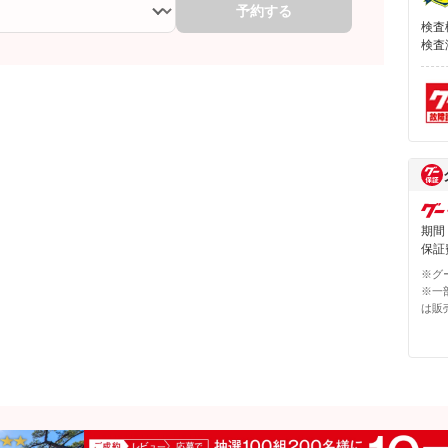
予約する
検査
検査
期間
保証費
※グ
※一
は販