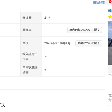
県）
用語解説
軽
修復歴
あり
禁煙車
－
車内の匂いについて聞く
車検
2028(令和10)年1月
納期について聞く
輸入認定中
－
古車
車両状態評
○
価書
住
営
定
ビス