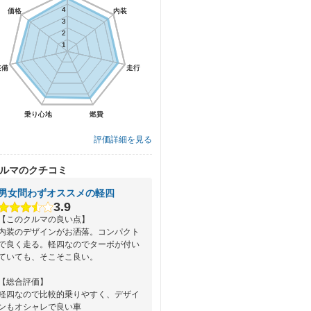
4
4
価格
価格
内装
内装
3
3
2
2
1
1
装備
装備
走行
走行
乗り心地
乗り心地
燃費
燃費
評価詳細を見る
ルマのクチコミ
男女問わずオススメの軽四
3.9
【このクルマの良い点】
内装のデザインがお洒落。コンパクト
で良く走る。軽四なのでターボが付い
ていても、そこそこ良い。
【総合評価】
軽四なので比較的乗りやすく、デザイ
ンもオシャレで良い車