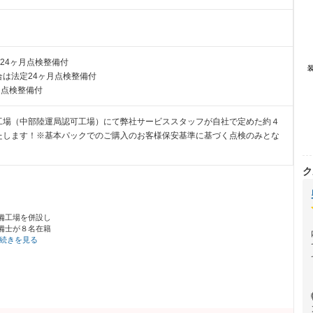
24ヶ月点検整備付
は法定24ヶ月点検整備付
月点検整備付
工場（中部陸運局認可工場）にて弊社サービススタッフが自社で定めた約４
たします！※基本パックでのご購入のお客様保安基準に基づく点検のみとな
ク
備工場を併設し
備士が８名在籍
続きを見る