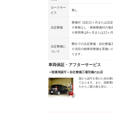
ロードサー
無し
ビス
整備付 法定12ヶ月または法定
法定整備
※車検なし・車検整備付の場合
※商用車は6ヶ月または12ヶ
弊社での法定整備：自社整備
法定整備に
０項目の納車前整備を実施い
ついて
ります。
車両保証・アフターサービス
＜陸運局認可＞自社整備工場完備のお店
国から認可を受けた自社整
ております。また、国家整
だからご購入後も安心…
…