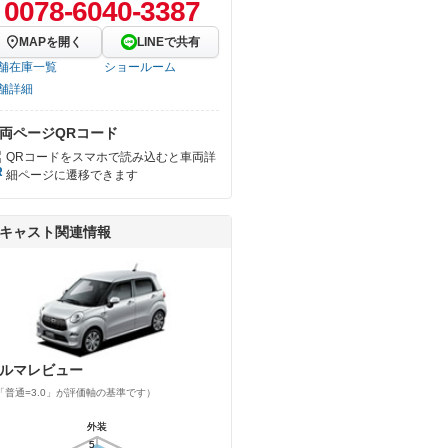
0078-6040-3387
MAPを開く
LINEで共有
舗在庫一覧
ショールーム
舗詳細
両ページQRコード
QRコードをスマホで読み込むと車両詳
細ページに遷移できます
キャスト関連情報
ルマレビュー
「普通=3.0」が評価軸の基準です）
外装
外装
5
5