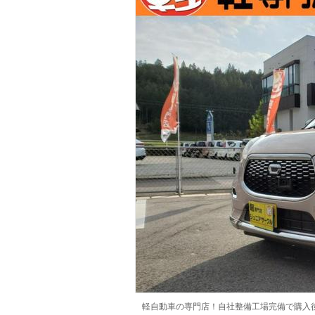
マガジン
車カタログ
自動車ローン
保険
レビュー
価格相場
教習所
用語集
軽自動車の専門店！自社整備工場完備で購入