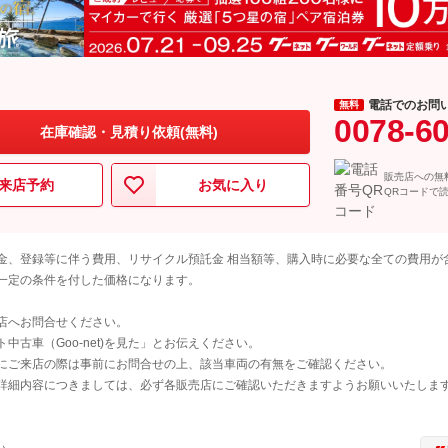
電話でのお問
無料
0078-6
在庫確認・見積り依頼(無料)
販売店への無
来店予約
お気に入り
QRコードで
金、登録等に伴う費用、リサイクル預託金 相当額等、購入時に必要な全ての費用が
一定の条件を付した価格になります。
店へお問合せください。
古車（Goo-net)を見た」とお伝えください。
にご来店の際は事前にお問合せの上、該当車両の有無をご確認ください。
詳細内容につきましては、必ず各販売店にご確認いただきますようお願いいたしま