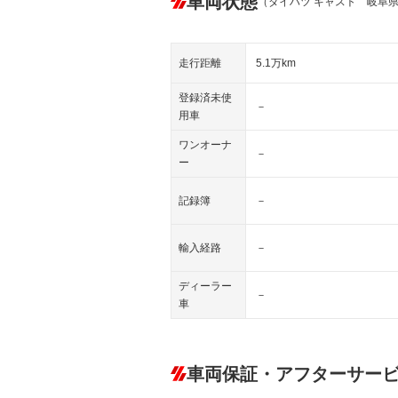
車両状態
（ダイハツ キャスト 岐阜
走行距離
5.1万km
登録済未使
－
用車
ワンオーナ
－
ー
記録簿
－
輸入経路
－
ディーラー
－
車
車両保証・アフターサー