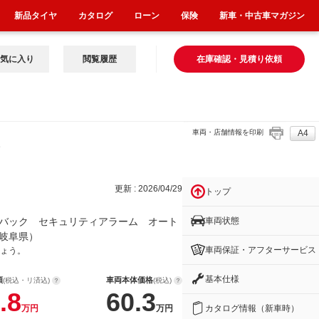
新品タイヤ
カタログ
ローン
保険
新車・中古車マガジン
気に入り
閲覧履歴
在庫確認・見積り依頼
車両・店舗情報を印刷
A4
ー
更新 : 2026/04/29
トップ
車両状態
バック セキュリティアラーム オート
岐阜県）
車両保証・アフターサービス
ょう。
基本仕様
額
車両本体価格
(税込・リ済込)
(税込)
.8
60.3
カタログ情報（新車時）
万円
万円