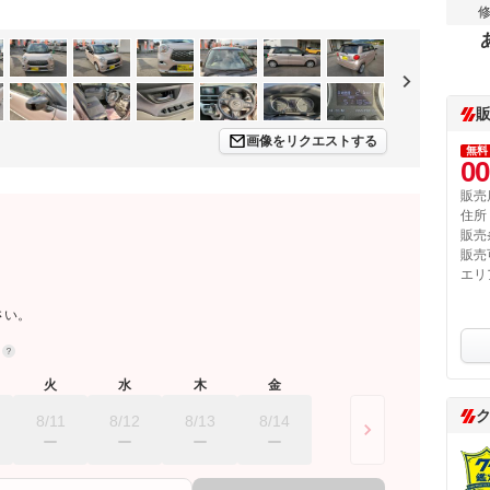
画像をリクエストする
無料
00
販売
住所
販売
販売
エリ
さい。
約
火
水
木
金
8/11
8/12
8/13
8/14