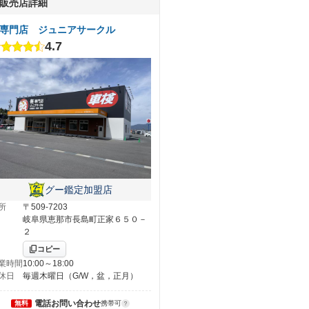
販売店詳細
専門店 ジュニアサークル
4.7
グー鑑定加盟店
所
〒509-7203
岐阜県恵那市長島町正家６５０－
２
コピー
業時間
10:00～18:00
休日
毎週木曜日（G/W，盆，正月）
電話お問い合わせ
無料
携帯可