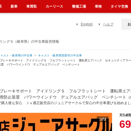
店
新車
車買取
カーリース
整備工場
車検
タイヤ交換
English
ヘルプ
お
ドリングＳ（岐阜県）の中古車販売情報
キャスト・岐阜県の中古車
キャスト・岐阜県恵那市の中古車
ーブレーキサポート アイドリングＳ フルフラットシート 運転席エアバック セキュリティアラ
装置 パワーウインドウ デュアルエアバッグ ベンチシート
ブレーキサポート アイドリングＳ フルフラットシート 運転席エア
滑防止装置 パワーウインドウ デュアルエアバッグ ベンチシート（
で購入後も安心 Ｊｕ適正販売店のジュニアサークルで安心の中古車選びを始めまし
支払総
1
/72
69