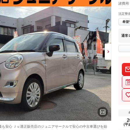
諸費用 
法定整
希望
通常
2
(平
後も安心 Ｊｕ適正販売店のジュニアサークルで安心の中古車選びを始