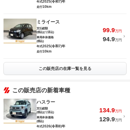
2025(令和7)年
年式
10km
走行
ミライース
支払総額
99.9
万円
(税込)(リ済込)
車両本体価格
94.9
万円
(税込)
2025(令和7)年
年式
10km
走行
この販売店の在庫一覧を見る
この販売店の新着車種
ハスラー
支払総額
134.9
万円
(税込)(リ済込)
車両本体価格
129.9
万円
(税込)
2026(令和8)年
年式