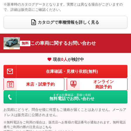
電動格納サードシート
シートヒーター
：装備なし
：装備なし
※新車時のカタログデータとなります。実際とは異なる場合がございますの
で、詳細は販売店にご確認ください。
ウォークスルー
後席モニター
：装備なし
：装備なし
電動リアゲート
フロントカメラ
カタログで車種情報を詳しく見る
：装備なし
：装備なし
シートエアコン
全周囲カメラ
：装備なし
：装備なし
サイドカメラ
ルーフレール
この車両に関するお問い合わせ
：装備なし
無料
：装備なし
エアサスペンション
ヘッドライトウォッシャー
：装備なし
：装備なし
現在
0
人
が検討中
装備略号／用語解説
在庫確認・見積り依頼(無料)
オンライン
来店・
試乗予約
商談予約
まずは在庫確認・見積り依頼
無料電話でお問い合わせ
お気軽にどうぞ。問合せ後に何度もご連絡が届くことはありません。メールア
ドレスは販売店に公開されません。
※無料電話をご利用の場合は、販売店へお客様の電話番号が通知されます。無料電話
番号ご利用の際の注意点は
こちら