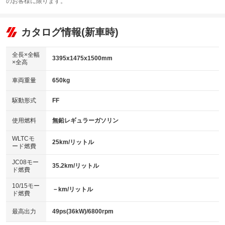
：装備なし
のお客様に限ります。
エアコン
Wエアコン
オーディオ
：装備あり
：装備なし
：装備なし
リフトアップ
パワーステアリング
カタログ情報(新車時)
ビジュアル
：装備なし
：装備あり
：装備なし
ダウンヒルアシストコントロール
アルミホイール
：装備なし
：装備なし
全長×全幅
3395x1475x1500mm
×全高
パワーウィンドウ
盗難防止システム
革シート
ハーフレザーシート
：装備あり
：装備あり
：装備なし
：装備なし
車両重量
650kg
アイドリングストップ
ドライブレコーダー
キーレス
LEDヘッドランプ
：装備あり
：装備なし
：装備あり
：装備なし
USB入力端子
Bluetooth接続
駆動形式
FF
HID(キセノンライト)
ポータブルナビ
：装備なし
：装備なし
：装備なし
：装備なし
100V電源
クリーンディーゼル
バックカメラ
ETC
使用燃料
無鉛レギュラーガソリン
：装備なし
：装備なし
：装備なし
：装備なし
センターデフロック
エアロ
スマートキー
：装備なし
WLTCモ
：装備なし
：装備なし
25km/リットル
ード燃費
レンタカーアップ
展示・試乗車
ローダウン
ランフラットタイヤ
：装備なし
：装備なし
：装備なし
：装備なし
JC08モー
35.2km/リットル
ド燃費
電動格納ミラー
パワーシート
3列シート
：装備なし
：装備なし
：装備なし
10/15モー
装備略号／用語解説
－km/リットル
ベンチシート
フルフラットシート
ド燃費
：装備なし
：装備なし
チップアップシート
オットマン
：装備なし
：装備なし
最高出力
49ps(36kW)/6800rpm