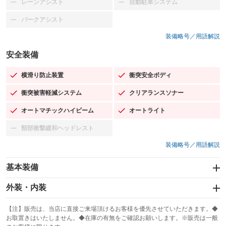
レーンアシスト
自動駐車システム
：装備なし
：装備なし
パークアシスト
：装備なし
装備略号／用語解説
安全装備
横滑り防止装置
衝突安全ボディ
：装備あり
：装備あり
衝突被害軽減システム
クリアランスソナー
：装備あり
：装備あり
オートマチックハイビーム
オートライト
：装備あり
：装備あり
頸部衝撃緩和ヘッドレスト
：装備なし
装備略号／用語解説
基本装備
エアバッグ：運転席/助手席
外装・内装
：装備あり
スライドドア
カーナビ
：装備なし
：装備なし
【注】販売は、当店に直接ご来場頂けるお客様を優先させていただきます。◆
お取置きはいたしません。◆在庫の有無をご確認お願いします。※販売は一般
サンルーフ
ABS
TV
：装備なし
：装備あり