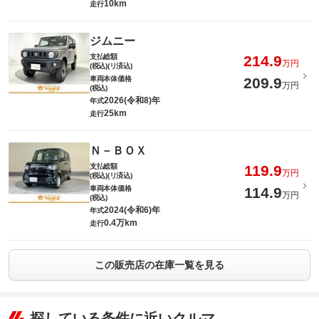
10km
走行
ジムニー
支払総額
214.9
万円
(税込)(リ済込)
車両本体価格
209.9
万円
(税込)
2026(令和8)年
年式
25km
走行
Ｎ－ＢＯＸ
支払総額
119.9
万円
(税込)(リ済込)
車両本体価格
114.9
万円
(税込)
2024(令和6)年
年式
0.4万km
走行
この販売店の在庫一覧を見る
探している条件に近いクルマ