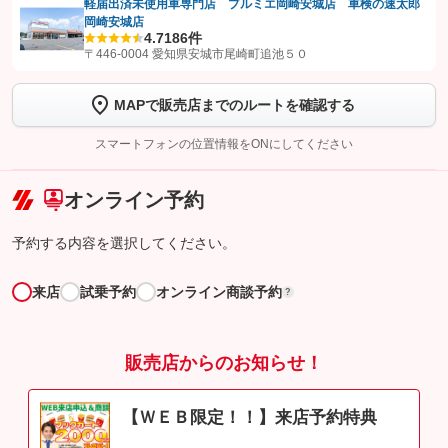
軽届出済未使用車専門店 プルミエ岡崎安城店 車検の速太郎
岡崎安城店
【STEP1】
認証画面でグーネットを友だち追加してから「許可する」ボタンを押
4.7
186件
します
〒446-0004 愛知県安城市尾崎町追池５０
【STEP2】
トーク画面で
ボタンをタップして問い合わせを
MAPで販売店までのルートを確認する
完了してください。
スマートフォンの位置情報をONにしてください
こちら
オンライン予約
予約する内容を選択してください。
来店
試乗予約
オンライン商談予約
?
販売店からのお知らせ！
【ＷＥＢ限定！！】来店予約特典