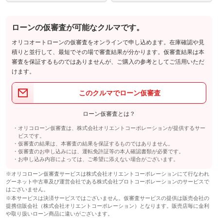
ローンの仮審査が可能なクルマです。
オリコオートローンの仮審査をオンラインで申し込めます。在庫確認や見
積りと並行して、最短でその場で審査結果が分かります。仮審査結果は本
審査を保証するものではありませんが、ご購入の参考としてご活用いただ
けます。
このクルマでローン仮審査
ローン仮審査とは？
オリコローン仮審査は、株式会社オリエントコーポレーションが提供するサー
ビスです。
仮審査の結果は、本審査の結果を保証するものではありません。
仮審査のお申し込みには、運転免許証等の本人確認書類が必要です。
お申し込み内容によっては、ご希望に添えない場合がございます。
※オリコローン仮審査サービスは株式会社オリエントコーポレーションにて行なわれ
グーネット中古車及び運営会社である株式会社プロトコーポレーションのサービスで
はございません。
※本サービスは決済サービスではございません。仮審査サービスの提供は販売会社の
提携信販会社（株式会社オリエントコーポレーション）となります。販売店毎に金利
や取り扱いローン商品に違いがございます。