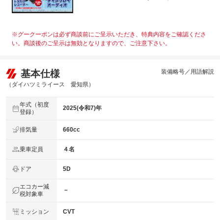
※グークーポンは必ず商談前にご呈示いただき、特典内容をご確認くださ
い。商談後のご呈示は無効となりますので、ご注意下さい。
基本仕様
装備略号／用語解説
（ダイハツミライース 愛知県）
年式（初度
2025(令和7)年
登録）
排気量
660cc
乗車定員
４名
ドア
5D
エコカー減
－
税対象車
ミッション
CVT