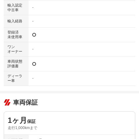
輸入認定
-
中古車
輸入経路
-
登録済
未使用車
ワン
-
オーナー
車両状態
評価書
ディーラ
-
ー車
車両保証
1ヶ月
保証
走行1,000kmまで