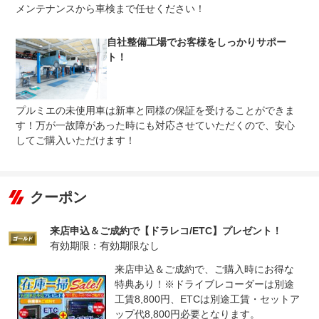
法定整備
整備無 車両状態については販売店にご確認ください
メンテナンスから車検まで任せください！
法定整備
-
について
自社整備工場でお客様をしっかりサポー
ト！
プルミエの未使用車は新車と同様の保証を受けることができま
す！万が一故障があった時にも対応させていただくので、安心
してご購入いただけます！
クーポン
来店申込＆ご成約で【ドラレコ/ETC】プレゼント！
有効期限：有効期限なし
来店申込＆ご成約で、ご購入時にお得な
特典あり！※ドライブレコーダーは別途
工賃8,800円、ETCは別途工賃・セットア
ップ代8,800円必要となります。