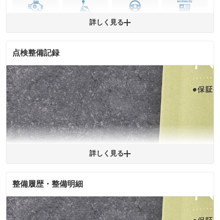
エンジン
トランス
パワー
HV/PHV/EV
詳しく見る
ミッション
ステアリング
点検整備記録
ABS
エアーバッグ
先進安全装備
その他
※異常がある場合は主要点検項目が赤色になり、異常と表記されます。
※車に装備されていない項目は「-」と表記されます
※グー故障診断は保証サービスではございません。購入時は必ず現車をご
確認下さい。
※実際にお渡しする故障診断書につきましては、形式および表示項目が異
なる場合がございます。
※グー故障診断書はあくまでも実施時点での診断結果となります。将来に
わたり車両状態を担保するものではありませんので、車両情報等の詳細は
各販売店へお問い合わせ下さい。
詳しく見る
整備履歴・整備明細
拡大
1
/
1