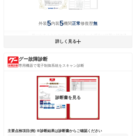
5
5
外装
内装
機関
修復歴
正常
無
気になるようなキズやへこみがあった場合は綺麗に補修済
みですが、 小さなキズやヘコミが残っている場合もありま
詳しく見る
外装
す。
(車両外装)
キズ・へこみについて問い合わせる
グー故障診断
内装
気になる汚れ等がない綺麗な室内を保っています。
専用機器で電子制御系統をスキャン診断
(内装状態)
主要機関に不具合はありません。
機関
詳細は鑑定書をご確認ください。
修復歴
診断書を見る
※グー鑑定は保証サービスではございません。購入時は必ず現車をご確認
下さい。
※実際にお渡しするコンディションチェックシートにつきましては、形式
および表示項目が異なる場合がございます。
※グー鑑定の評価はあくまでも記載している鑑定日の鑑定結果となりま
す。車両情報等の詳細は各販売店へお問い合わせ下さい。
主要点検項目(例) ※診断結果は診断書からご確認ください