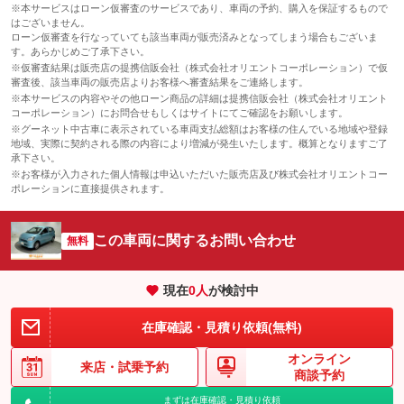
※本サービスはローン仮審査のサービスであり、車両の予約、購入を保証するもので
はございません。
ローン仮審査を行なっていても該当車両が販売済みとなってしまう場合もございま
す。あらかじめご了承下さい。
※仮審査結果は販売店の提携信販会社（株式会社オリエントコーポレーション）で仮
審査後、該当車両の販売店よりお客様へ審査結果をご連絡します。
※本サービスの内容やその他ローン商品の詳細は提携信販会社（株式会社オリエント
コーポレーション）にお問合せもしくはサイトにてご確認をお願いします。
※グーネット中古車に表示されている車両支払総額はお客様の住んでいる地域や登録
地域、実際に契約される際の内容により増減が発生いたします。概算となりますご了
承下さい。
※お客様が入力された個人情報は申込いただいた販売店及び株式会社オリエントコー
ポレーションに直接提供されます。
この車両に関するお問い合わせ
無料
現在
0
人
が検討中
在庫確認・見積り依頼(無料)
オンライン
来店・
試乗予約
商談予約
まずは在庫確認・見積り依頼