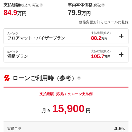
支払総額
車両本体価格
(税込/リ済込)
(税込)
84.9
79.9
万円
万円
価格変更お知らせメールに登録
支払総額(税込)
Aパック
88.2
フロアマット・バイザープラン
万円
内：オプシ
3.3
ョン価格
支払総額(税込)
Bパック
万円
105.7
(税込)
満足プラン
万円
車両本体価
79.9
万円
内：オプシ
格
20.8
ョン価格
万円
(税込)
ローンご利用時（参考）
車両本体価
79.9
万円
格
パック内容
支払総額（税込）のローン支払例
パック内容
15,900
フロアマット
ドアバイザー
月々
円
備考
弊社オリジナルのフロアマット・ドアバイザー付きのプランで
す。車種専用設計なのでピッタリサイズ！
マット・バイザー
カーナビ（ワンセグ）
4.9
実質年率
%
ＥＴＣ