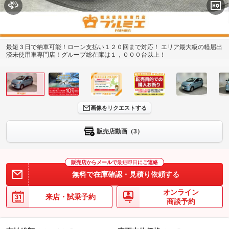
最短３日で納車可能！ローン支払い１２０回まで対応！ エリア最大級の軽届出
済未使用車専門店！グループ総在庫は１，０００台以上！
画像をリクエストする
販売店動画（3）
販売店からメールで
最短即日
にご連絡
無料で在庫確認・見積り依頼する
オンライン
来店・試乗予約
商談予約