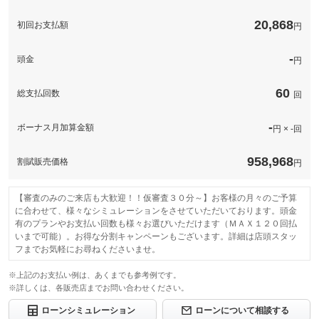
このパックの見積もり依頼（無料）
ドライブレコーダー
備考
フロアマット＆雨よけドアバイザー、ワンセグナビ（ＣＤ、Ｂｌ
20,868
初回お支払額
円
ｕｅｔｏｏｔｈ）、ＥＴＣ車載器、ドライブレコーダー（前の
み）が付いたプランです！
-
頭金
円
このパックの見積もり依頼（無料）
60
総支払回数
回
-
ボーナス月加算金額
円 × -回
958,968
割賦販売価格
円
【審査のみのご来店も大歓迎！！仮審査３０分～】お客様の月々のご予算
に合わせて、様々なシミュレーションをさせていただいております。頭金
有のプランやお支払い回数も様々お選びいただけます（ＭＡＸ１２０回払
いまで可能）。お得な分割キャンペーンもございます。詳細は店頭スタッ
フまでお気軽にお尋ねくださいませ。
※上記のお支払い例は、あくまでも参考例です。
※詳しくは、各販売店までお問い合わせください。
ローンシミュレーション
ローンについて相談する