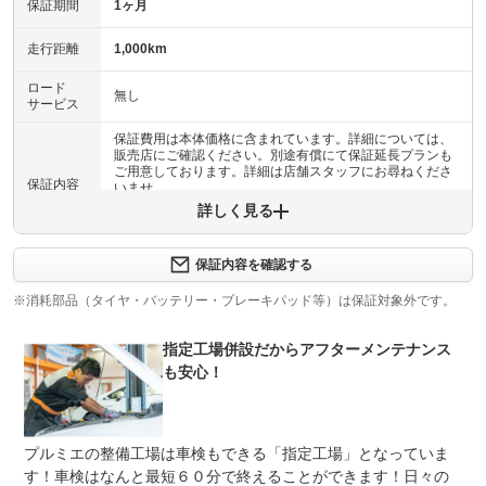
保証期間
1ヶ月
走行距離
1,000km
ロード
無し
サービス
保証費用は本体価格に含まれています。詳細については、
販売店にご確認ください。別途有償にて保証延長プランも
ご用意しております。詳細は店舗スタッフにお尋ねくださ
保証内容
いませ。
詳しく見る
保証内容について問い合わせる
保証内容を確認する
保証項目
-
※消耗部品（タイヤ・バッテリー・ブレーキパッド等）は保証対象外です。
修理回数
-
指定工場併設だからアフターメンテナンス
上限金額
-
も安心！
免責金
無し
保証修理
-
プルミエの整備工場は車検もできる「指定工場」となっていま
受付先
す！車検はなんと最短６０分で終えることができます！日々の