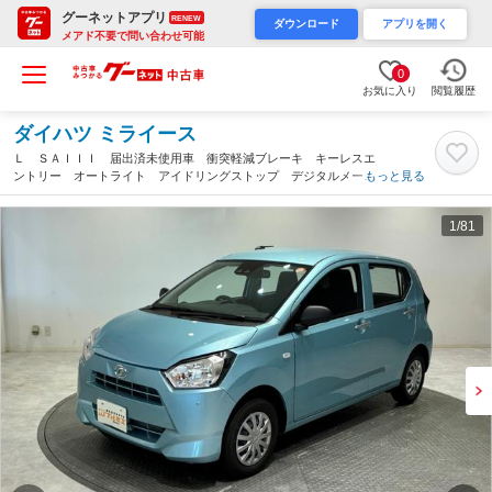
グーネットアプリ
RENEW
ダウンロード
アプリを開く
メアド不要で問い合わせ可能
0
お気に入り
閲覧履歴
ダイハツ ミライース
Ｌ ＳＡＩＩＩ 届出済未使用車 衝突軽減ブレーキ キーレスエ
ントリー オートライト アイドリングストップ デジタルメータ
もっと見る
ー コーナーセンサー マニュアルエアコン パワーウィンドウ
パワーステアリング 軽自動車（愛知県）
1
/81