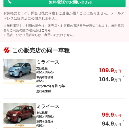
無料電話でお問い合わせ
お気軽にどうぞ。問合せ後に何度もご連絡が届くことはありません。メールア
ドレスは販売店に公開されません。
※無料電話をご利用の場合は、販売店へお客様の電話番号が通知されます。無料電話
番号ご利用の際の注意点は
こちら
IP電話、ひかり電話からはご利用いただけません。
この販売店の同一車種
ミライース
支払総額
109.9
万円
(税込)(リ済込)
車両本体価格
104.9
万円
(税込)
2025(令和7)年
年式
42km
走行
ミライース
支払総額
99.9
万円
(税込)(リ済込)
車両本体価格
94.9
万円
(税込)