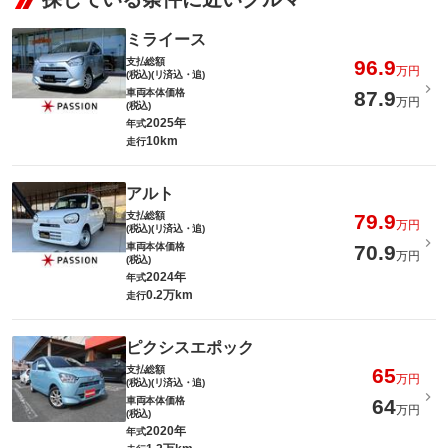
ミライース
支払総額
96.9
万円
(税込)(リ済込・追)
車両本体価格
87.9
万円
(税込)
2025年
年式
10km
走行
アルト
支払総額
79.9
万円
(税込)(リ済込・追)
車両本体価格
70.9
万円
(税込)
2024年
年式
0.2万km
走行
ピクシスエポック
支払総額
65
万円
(税込)(リ済込・追)
車両本体価格
64
万円
(税込)
2020年
年式