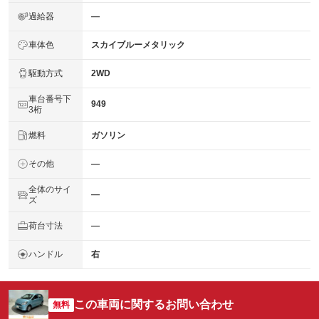
過給器
―
車体色
スカイブルーメタリック
駆動方式
2WD
車台番号下
949
3桁
燃料
ガソリン
その他
―
全体のサイ
―
ズ
荷台寸法
―
ハンドル
右
この車両に関するお問い合わせ
無料