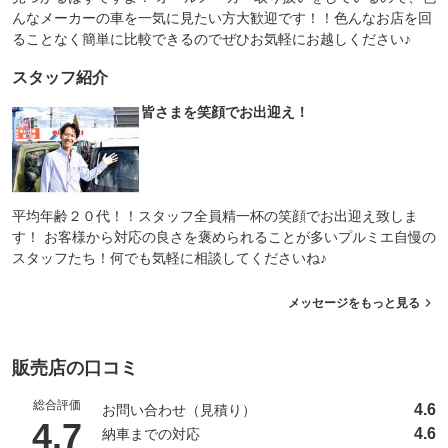
んなメーカーの車を一気に見たい方大歓迎です！！色んなお店を回
ることなく簡単に比較できるのでぜひお気軽にお越しください♪
スタッフ紹介
皆さまを笑顔でお出迎え！
平均年齢２０代！！スタッフ全員精一杯の笑顔でお出迎え致しま
す！ お客様から対応の良さを褒められることが多いプルミエ自慢の
スタッフたち！何でも気軽に相談してくださいね♪
メッセージをもっと見る
販売店の口コミ
総合評価
4.6
お問い合わせ（見積り）
（5点満点中）
4.7
4.6
納車までの対応