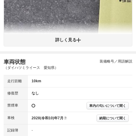
※購入時は必ず現車をご確認下さい。
※整備記録簿はあくまでも記載している整備日の結果となります。車両情報等の
詳細は各販売店へお問い合わせ下さい。
詳しく見る
車両状態
装備略号／用語解説
拡大
1
/
1
（ダイハツミライース 愛知県）
走行距離
10km
修復歴
なし
※購入時は必ず現車をご確認下さい。
禁煙車
車内の匂いについて聞く
車検
2028(令和10)年7月
納期について聞く
?
記録簿
-