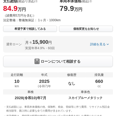
支払総額
車両本体価格
(税込/リ済込)
(税込)
84.9
79.9
万円
万円
（諸費用5万円を含む）
法定整備：
整備無
保証：
1ヶ月・1000km
希望予算で相談してみる
価格変更をお知らせ
15,900
月々
円
通常ローン
詳細を見る
実質年率4.9%・60回
ローンについて相談する
走行距離
年式
修復歴
排気量
10
2025
660
なし
km
(令和7)年
cc
車検
車体色
2028(令和10)年7月
スカイブルーメタリック
支払総額には、車両本体価格の他、保険料、税金、登録等に伴う費用、リサイクル預託金
相当額等、購入時に必要な全ての費用が含まれています。
当該価格は、登録等の時期や地域などについて一定の条件を付した価格になります。