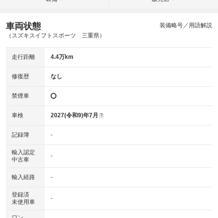
車両状態
装備略号／用語解説
（スズキスイフトスポーツ 三重県）
走行距離
4.4万km
修復歴
なし
禁煙車
車検
2027(令和9)年7月
?
記録簿
-
輸入認定
-
中古車
輸入経路
-
登録済
-
未使用車
ワン