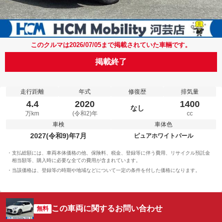
このクルマは2026/07/05まで掲載されていた車輛です。
掲載終了
走行距離
年式
修復歴
排気量
4.4
2020
1400
なし
万km
(令和2)年
cc
車検
車体色
2027(令和9)年7月
ピュアホワイトパール
支払総額には、車両本体価格の他、保険料、税金、登録等に伴う費用、リサイクル預託金
相当額等、購入時に必要な全ての費用が含まれています。
当該価格は、登録等の時期や地域などについて一定の条件を付した価格になります。
この車両に関するお問い合わせ
無料