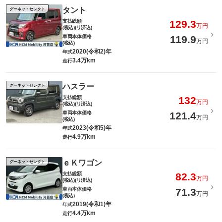
タント
グーネットセレクト
支払総額
129.3
万円
(税込)(リ済込)
車両本体価格
119.9
万円
(税込)
2020(令和2)年
年式
3.4万km
走行
ハスラー
グーネットセレクト
支払総額
132
万円
(税込)(リ済込)
車両本体価格
121.4
万円
(税込)
2023(令和5)年
年式
4.9万km
走行
ｅＫワゴン
グーネットセレクト
支払総額
82.3
万円
(税込)(リ済込)
車両本体価格
71.3
万円
(税込)
2019(令和1)年
年式
4.4万km
走行