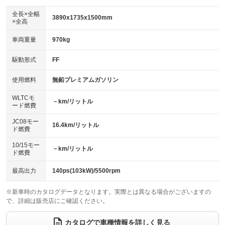
ダウンヒルアシストコントロール
：装備なし
アルミホイール：17インチ
全長×全幅
：装備あり
3890x1735x1500mm
×全高
パワーウィンドウ
盗難防止システム
：装備あり
：装備あり
革シート
ハーフレザーシート
：装備なし
：装備なし
車両重量
970kg
アイドリングストップ
ドライブレコーダー
：装備なし
：装備なし
キーレス
LEDヘッドランプ
：装備あり
：装備あり
USB入力端子
Bluetooth接続
駆動形式
FF
：装備あり
：装備あり
HID(キセノンライト)
ポータブルナビ
：装備なし
：装備なし
100V電源
クリーンディーゼル
使用燃料
無鉛プレミアムガソリン
：装備なし
：装備なし
バックカメラ
ETC
：装備あり
：装備あり
センターデフロック
：装備なし
WLTCモ
エアロ
スマートキー
－km/リットル
：装備なし
：装備あり
ード燃費
レンタカーアップ
展示・試乗車
：装備なし
：装備なし
ローダウン
ランフラットタイヤ
：装備なし
：装備なし
JC08モー
16.4km/リットル
ド燃費
電動格納ミラー
：装備あり
パワーシート
3列シート
：装備なし
：装備なし
10/15モー
装備略号／用語解説
－km/リットル
ド燃費
ベンチシート
フルフラットシート
：装備なし
：装備なし
チップアップシート
オットマン
最高出力
140ps(103kW)/5500rpm
：装備なし
：装備なし
電動格納サードシート
シートヒーター
：装備なし
：装備あり
※新車時のカタログデータとなります。実際とは異なる場合がございますの
で、詳細は販売店にご確認ください。
ウォークスルー
後席モニター
：装備なし
：装備なし
カタログで車種情報を詳しく見る
電動リアゲート
フロントカメラ