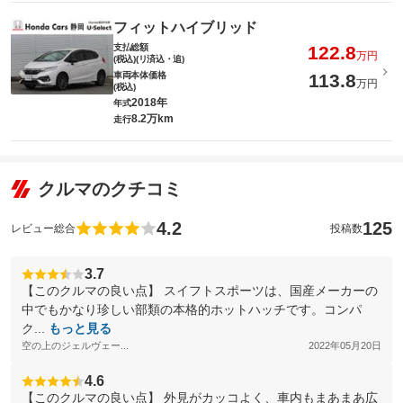
フィットハイブリッド
支払総額
122.8
万円
(税込)(リ済込・追)
車両本体価格
113.8
万円
(税込)
2018年
年式
8.2万km
走行
クルマのクチコミ
4.2
125
レビュー総合
投稿数
3.7
【このクルマの良い点】 スイフトスポーツは、国産メーカーの
中でもかなり珍しい部類の本格的ホットハッチです。コンパ
ク...
もっと見る
空の上のジェルヴェー...
2022年05月20日
4.6
【このクルマの良い点】 外見がカッコよく、車内もまあまあ広