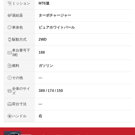
ミッション
MT6速
過給器
ターボチャージャー
車体色
ピュアホワイトパール
駆動方式
2WD
車台番号下
188
3桁
燃料
ガソリン
その他
―
全体のサイ
389 / 174 / 150
ズ
荷台寸法
―
ハンドル
右