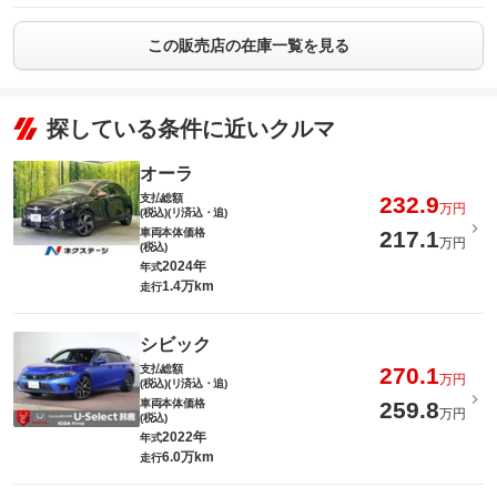
この販売店の在庫一覧を見る
探している条件に近いクルマ
オーラ
支払総額
232.9
万円
(税込)(リ済込・追)
車両本体価格
217.1
万円
(税込)
2024年
年式
1.4万km
走行
シビック
支払総額
270.1
万円
(税込)(リ済込・追)
車両本体価格
259.8
万円
(税込)
2022年
年式
6.0万km
走行