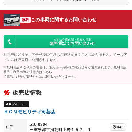
：装備なし
：装備あり
シートエアコン
全周囲カメラ
：装備なし
：装備あり
この車両に関するお問い合わせ
サイドカメラ
無料
ルーフレール
：装備あり
：装備なし
エアサスペンション
ヘッドライトウォッシャー
：装備なし
：装備なし
装備略号／用語解説
まずは在庫確認・見積り依頼
無料電話でお問い合わせ
お気軽にどうぞ。問合せ後に何度もご連絡が届くことはありません。メールア
ドレスは販売店に公開されません。
※無料電話をご利用の場合は、販売店へお客様の電話番号が通知されます。無料電話
番号ご利用の際の注意点は
こちら
IP電話、ひかり電話からはご利用いただけません。
販売店情報
正規ディーラー
ＨＣＭモビリティ河芸店
510-0304
住所
MAP
三重県津市河芸町上野１５７－１