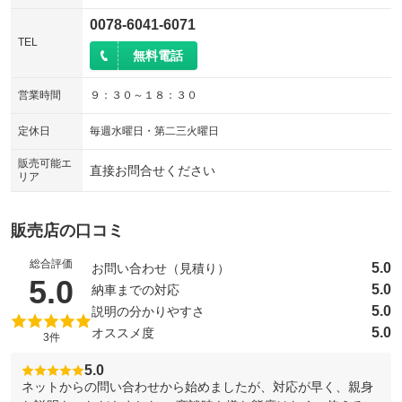
0078-6041-6071
TEL
無料電話
営業時間
９：３０～１８：３０
定休日
毎週水曜日・第二三火曜日
販売可能エ
直接お問合せください
リア
販売店の口コミ
総合評価
5.0
お問い合わせ（見積り）
（5点満点中）
5.0
5.0
納車までの対応
5.0
説明の分かりやすさ
5.0
オススメ度
3件
5.0
ネットからの問い合わせから始めましたが、対応が早く、親身