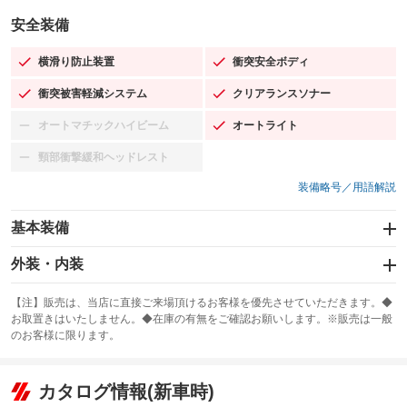
安全装備
横滑り防止装置
衝突安全ボディ
：装備あり
：装備あり
衝突被害軽減システム
クリアランスソナー
：装備あり
：装備あり
オートマチックハイビーム
オートライト
：装備なし
：装備あり
頸部衝撃緩和ヘッドレスト
：装備なし
装備略号／用語解説
基本装備
エアバッグ：運転席/助手席/サイド
外装・内装
：装備あり
スライドドア
カーナビ：メモリーナビ他
：装備なし
：装備あり
【注】販売は、当店に直接ご来場頂けるお客様を優先させていただきます。◆
お取置きはいたしません。◆在庫の有無をご確認お願いします。※販売は一般
サンルーフ
ABS
TV：フルセグ
：装備なし
：装備あり
：装備あり
のお客様に限ります。
エアコン
Wエアコン
オーディオ：CDまたはCDチェンジャー／ミュージックプレイヤー接続
：装備あり
：装備なし
：装備あり
可／ミュージックサーバー
リフトアップ
パワーステアリング
カタログ情報(新車時)
：装備なし
：装備あり
ビジュアル：-／DVD再生
：装備あり