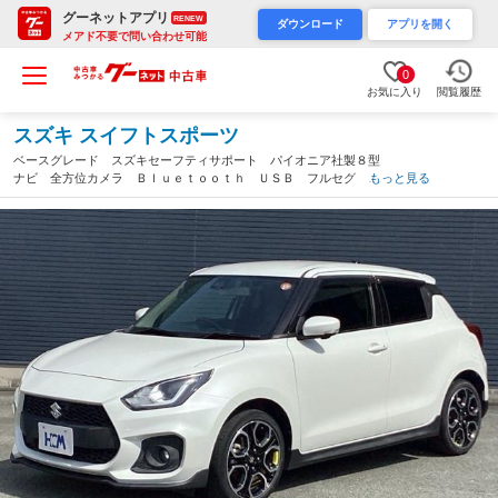
グーネットアプリ
RENEW
ダウンロード
アプリを開く
メアド不要で問い合わせ可能
0
お気に入り
閲覧履歴
スズキ スイフトスポーツ
ベースグレード スズキセーフティサポート パイオニア社製８型
ナビ 全方位カメラ Ｂｌｕｅｔｏｏｔｈ ＵＳＢ フルセグ Ｕ
もっと見る
ＳＢ ブラインドスポットモニター ＬＥＤヘッドライト オート
ライト シートヒータ ＥＴＣ 禁煙車（三重県）