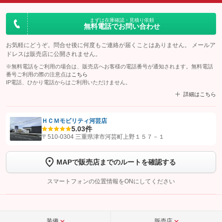
まずは在庫確認・見積り依頼
無料電話でお問い合わせ
お気軽にどうぞ。問合せ後に何度もご連絡が届くことはありません。 メールア
ドレスは販売店に公開されません。
※無料電話をご利用の場合は、販売店へお客様の電話番号が通知されます。無料電話
番号ご利用の際の注意点は
こちら
IP電話、ひかり電話からはご利用いただけません。
詳細はこちら
ＨＣＭモビリティ河芸店
5.0
3件
【STEP1】
認証画面でグーネットを友だち追加してから「許可する」ボタンを押
〒510-0304 三重県津市河芸町上野１５７－１
します
MAPで販売店までのルートを確認する
【STEP2】
トーク画面で
ボタンをタップして問い合わせを
完了してください。
スマートフォンの位置情報をONにしてください
こちら
装備
販売店