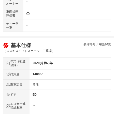
-
オーナー
車両状態
評価書
ディーラ
-
ー車
基本仕様
装備略号／用語解説
（スズキスイフトスポーツ 三重県）
年式（初度
2020(令和2)年
登録）
排気量
1400cc
乗車定員
５名
ドア
5D
エコカー減
－
税対象車