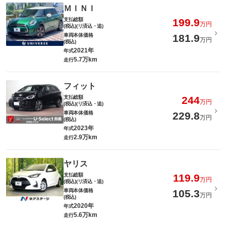
ＭＩＮＩ
支払総額
199.9
万円
(税込)(リ済込・追)
車両本体価格
181.9
万円
(税込)
2021年
年式
5.7万km
走行
フィット
支払総額
244
万円
(税込)(リ済込・追)
車両本体価格
229.8
万円
(税込)
2023年
年式
2.9万km
走行
ヤリス
支払総額
119.9
万円
(税込)(リ済込・追)
車両本体価格
105.3
万円
(税込)
2020年
年式
5.6万km
走行