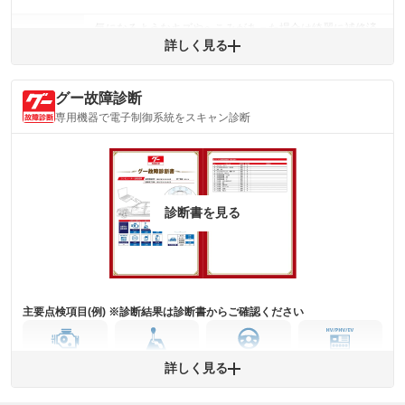
気になるようなキズやへこみがあった場合は綺麗に補修済
みですが、 小さなキズやヘコミが残っている場合もありま
詳しく見る
外装
す。
(車両外装)
キズ・へこみについて問い合わせる
グー故障診断
内装
気になる汚れ等がない綺麗な室内を保っています。
専用機器で電子制御系統をスキャン診断
(内装状態)
主要機関に不具合はありません。
機関
詳細は鑑定書をご確認ください。
修復歴
診断書を見る
※グー鑑定は保証サービスではございません。購入時は必ず現車をご確認
下さい。
※実際にお渡しするコンディションチェックシートにつきましては、形式
および表示項目が異なる場合がございます。
※グー鑑定の評価はあくまでも記載している鑑定日の鑑定結果となりま
す。車両情報等の詳細は各販売店へお問い合わせ下さい。
主要点検項目(例) ※診断結果は診断書からご確認ください
エンジン
トランス
パワー
HV/PHV/EV
詳しく見る
ミッション
ステアリング