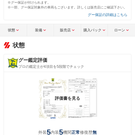
※グー保証が付けられます。
※一部、グー保証対象外の車両もございます。詳しくは販売店にご確認下さい。
グー保証の詳細はこちら
状態
装備
販売店
購入パック
ローン
状態
グー鑑定評価
プロの鑑定士が4項目を5段階でチェック
評価書を見る
5
5
外装
内装
機関
修復歴
正常
無