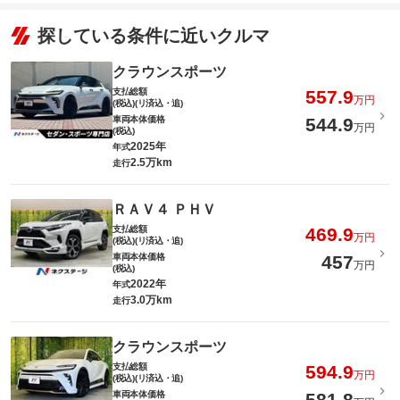
探している条件に近いクルマ
クラウンスポーツ
支払総額
557.9
万円
(税込)(リ済込・追)
車両本体価格
544.9
万円
(税込)
2025年
年式
2.5万km
走行
ＲＡＶ４ ＰＨＶ
支払総額
469.9
万円
(税込)(リ済込・追)
車両本体価格
457
万円
(税込)
2022年
年式
3.0万km
走行
クラウンスポーツ
支払総額
594.9
万円
(税込)(リ済込・追)
車両本体価格
581.8