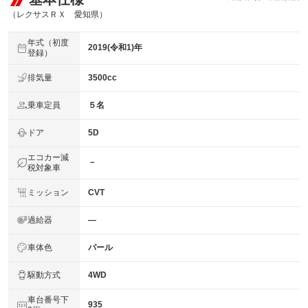
（レクサスＲＸ 愛知県）
年式（初度
2019(令和1)年
登録）
排気量
3500cc
乗車定員
５名
ドア
5D
エコカー減
－
税対象車
ミッション
CVT
過給器
―
車体色
パール
駆動方式
4WD
車台番号下
935