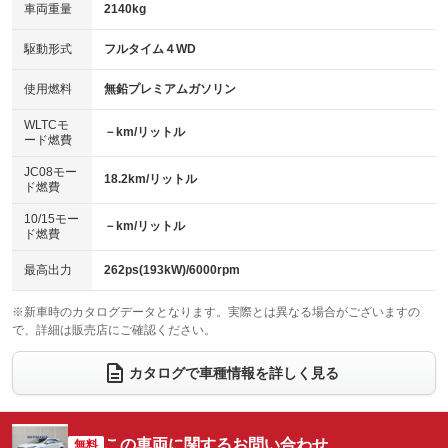
車両重量
2140kg
アイドリングストップ
ドライブレコーダー
キーレス
LEDヘッドランプ
：装備あり
：装備あり
：装備あり
：装備あり
USB入力端子
Bluetooth接続
駆動形式
フルタイム４WD
HID(キセノンライト)
ポータブルナビ
：装備あり
：装備あり
：装備なし
：装備なし
100V電源
クリーンディーゼル
バックカメラ
ETC2.0
使用燃料
無鉛プレミアムガソリン
：装備なし
：装備なし
：装備あり
：装備あり
センターデフロック
エアロ
スマートキー
：装備なし
WLTCモ
：装備なし
：装備あり
－km/リットル
ード燃費
レンタカーアップ
展示・試乗車
ローダウン
ランフラットタイヤ
：装備なし
：装備なし
：装備なし
：装備なし
JC08モー
18.2km/リットル
ド燃費
電動格納ミラー
パワーシート
3列シート
：装備あり
：装備あり
：装備なし
10/15モー
装備略号／用語解説
－km/リットル
ベンチシート
フルフラットシート
ド燃費
：装備なし
：装備なし
チップアップシート
オットマン
：装備あり
：装備なし
最高出力
262ps(193kW)/6000rpm
電動格納サードシート
シートヒーター
：装備なし
：装備あり
※新車時のカタログデータとなります。実際とは異なる場合がございますの
で、詳細は販売店にご確認ください。
ウォークスルー
後席モニター
：装備なし
：装備あり
電動リアゲート
フロントカメラ
カタログで車種情報を詳しく見る
：装備あり
：装備あり
シートエアコン
全周囲カメラ
：装備あり
：装備あり
サイドカメラ
ルーフレール
この車両に関するお問い合わせ
：装備あり
無料
：装備あり