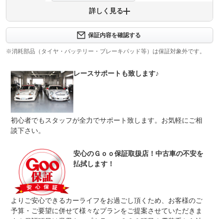
詳しく見る
保証項目
-
修理回数
-
保証内容を確認する
※消耗部品（タイヤ・バッテリー・ブレーキパッド等）は保証対象外です。
上限金額
-
レースサポートも致します♪
免責金
無し
保証修理
-
受付先
整備付 法定12ヶ月または法定24ヶ月点検整備付
初心者でもスタッフが全力でサポート致します。お気軽にご相
法定整備
※車検なし・車検整備付の場合は法定24ヶ月点検整備付
※商用車は6ヶ月または12ヶ月点検整備付
談下さい。
法定整備
〇
について
安心のＧｏｏ保証取扱店！中古車の不安を
払拭します！
よりご安心できるカーライフをお過ごし頂くため、お客様のご
予算・ご要望に併せて様々なプランをご提案させていただきま