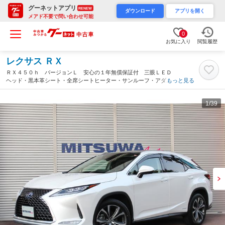
グーネットアプリ
RENEW
ダウンロード
アプリを開く
メアド不要で問い合わせ可能
0
お気に入り
閲覧履歴
レクサス ＲＸ
ＲＸ４５０ｈ バージョンＬ 安心の１年無償保証付 三眼ＬＥＤ
ヘッド・黒本革シート・全席シートヒーター・サンルーフ・アダプ
もっと見る
ティブクルーズ・純正２０ＡＷ・後席モニター・３６０度カメラ・
純正ナビ・地デジ・Ｂカメラ・Ｂｌｕｅｔｏｏｔｈ・ＨＵＤ・ドラ
1
/39
レコ（愛知県）