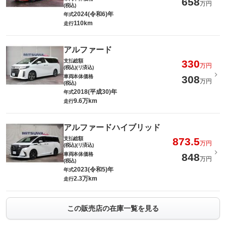
658
万円
(税込)
2024(令和6)年
年式
110km
走行
アルファード
支払総額
330
万円
(税込)(リ済込)
車両本体価格
308
万円
(税込)
2018(平成30)年
年式
9.6万km
走行
アルファードハイブリッド
支払総額
873.5
万円
(税込)(リ済込)
車両本体価格
848
万円
(税込)
2023(令和5)年
年式
2.3万km
走行
この販売店の在庫一覧を見る