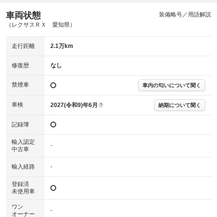
車両状態
ABS
エアーバッグ
先進安全装備
その他
装備略号／用語解説
（レクサスＲＸ 愛知県）
※異常がある場合は主要点検項目が赤色になり、異常と表記されます。
※車に装備されていない項目は「-」と表記されます
走行距離
2.1万km
※グー故障診断は保証サービスではございません。購入時は必ず現車をご
確認下さい。
※実際にお渡しする故障診断書につきましては、形式および表示項目が異
修復歴
なし
なる場合がございます。
※グー故障診断書はあくまでも実施時点での診断結果となります。将来に
禁煙車
車内の匂いについて聞く
わたり車両状態を担保するものではありませんので、車両情報等の詳細は
各販売店へお問い合わせ下さい。
車検
2027(令和9)年6月
納期について聞く
?
記録簿
輸入認定
-
中古車
輸入経路
-
登録済
未使用車
ワン
-
オーナー