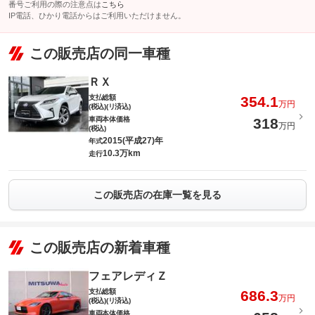
番号ご利用の際の注意点は
こちら
IP電話、ひかり電話からはご利用いただけません。
この販売店の同一車種
ＲＸ
支払総額
354.1
万円
(税込)(リ済込)
車両本体価格
318
万円
(税込)
2015(平成27)年
年式
10.3万km
走行
この販売店の在庫一覧を見る
この販売店の新着車種
フェアレディＺ
支払総額
686.3
万円
(税込)(リ済込)
車両本体価格