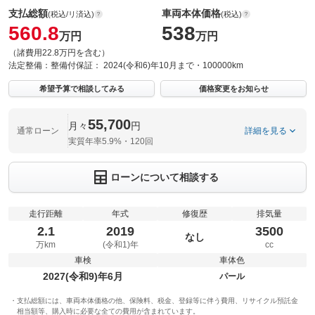
支払総額
車両本体価格
(税込/リ済込)
(税込)
560.8
538
万円
万円
（諸費用22.8万円を含む）
法定整備：
整備付
保証：
2024(令和6)年10月まで・100000km
希望予算で相談してみる
価格変更をお知らせ
55,700
月々
円
通常ローン
詳細を見る
実質年率5.9%・120回
ローンについて相談する
走行距離
年式
修復歴
排気量
2.1
2019
3500
なし
万km
(令和1)年
cc
車検
車体色
2027(令和9)年6月
パール
支払総額には、車両本体価格の他、保険料、税金、登録等に伴う費用、リサイクル預託金
相当額等、購入時に必要な全ての費用が含まれています。