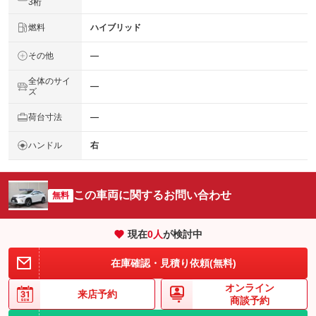
3桁
燃料
ハイブリッド
その他
―
全体のサイ
―
ズ
荷台寸法
―
ハンドル
右
この車両に関するお問い合わせ
無料
現在
0
人
が検討中
在庫確認・見積り依頼(無料)
オンライン
来店予約
商談予約