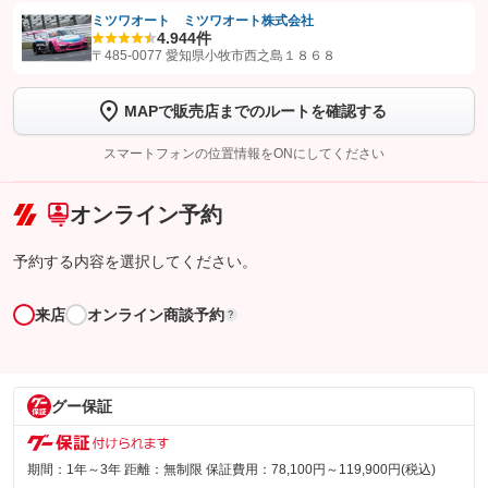
ミツワオート ミツワオート株式会社
4.9
44件
【STEP1】
認証画面でグーネットを友だち追加してから「許可する」ボタンを押
〒485-0077 愛知県小牧市西之島１８６８
します
MAPで販売店までのルートを確認する
【STEP2】
トーク画面で
ボタンをタップして問い合わせを
完了してください。
スマートフォンの位置情報をONにしてください
こちら
オンライン予約
予約する内容を選択してください。
来店
オンライン商談予約
?
グー保証
期間：1年～3年 距離：無制限 保証費用：78,100円～119,900円(税込)