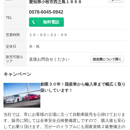
愛知県小牧市西之島１８６８
0078-6045-0942
TEL
無料電話
営業時間
１０：００～２１：００
定休日
水・祝
販売可能エ
直接お問合せください
陸送費について聞く
リア
キャンペーン
創業３０年！国産車から輸入車まで幅広く取り
扱いしています！
当社では、常にお客様の立場に立って自動車販売を心掛けておりま
す。販売に関しては全車安全点検整備渡しですので、購入後も安心
してお乗り頂けます。万が一のトラブルにも国家資格２級整備士の