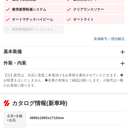
：装備あり
：装備あり
衝突被害軽減システム
クリアランスソナー
：装備あり
：装備あり
オートマチックハイビーム
オートライト
：装備あり
：装備あり
頸部衝撃緩和ヘッドレスト
：装備なし
装備略号／用語解説
基本装備
エアバッグ：運転席/助手席/サイド
外装・内装
：装備あり
スライドドア
カーナビ：SDナビ
：装備なし
：装備あり
【注】販売は、当店に直接ご来場頂けるお客様を優先させていただきます。◆
お取置きはいたしません。◆在庫の有無をご確認お願いします。※販売は一般
サンルーフ
ABS
TV：フルセグ
：装備あり
：装備あり
：装備あり
のお客様に限ります。
エアコン
Wエアコン
オーディオ：CDまたはCDチェンジャー／ミュージックサーバー
：装備あり
：装備なし
：装備あり
リフトアップ
パワーステアリング
カタログ情報(新車時)
ビジュアル：-／DVD再生
：装備なし
：装備あり
：装備あり
ダウンヒルアシストコントロール
アルミホイール：20インチ
：装備なし
：装備あり
全長×全幅
4890x1895x1710mm
×全高
パワーウィンドウ
盗難防止システム
革シート
ハーフレザーシート
：装備あり
：装備あり
：装備あり
：装備なし