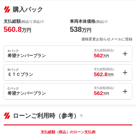
購入パック
支払総額
車両本体価格
(税込/リ済込)
(税込)
560.8
538
万円
万円
価格変更お知らせメールに登録
支払総額(税込)
Aパック
562
希望ナンバープラン
万円
内：オプシ
1.2
ョン価格
支払総額(税込)
Bパック
万円
562.8
(税込)
ＥＴＣプラン
万円
車両本体価
538
万円
内：オプシ
格
2
ョン価格
支払総額(税込)
Cパック
万円
562
(税込)
希望ナンバープラン
万円
車両本体価
538
万円
内：オプシ
格
1.2
ョン価格
万円
パック内容
(税込)
ローンご利用時（参考）
車両本体価
538
万円
お好きなナンバー承ります！一部抽選になるナンバーがございま
格
パック内容
すのでご了承ください！
支払総額（税込）のローン支払例