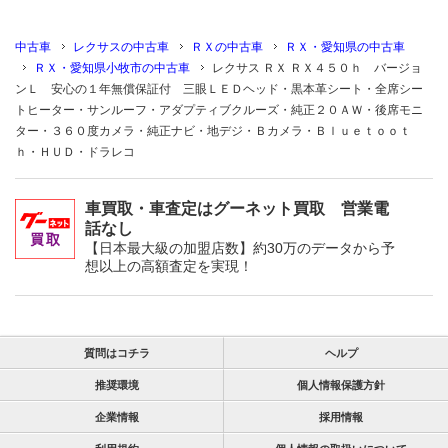
中古車
レクサスの中古車
ＲＸの中古車
ＲＸ・愛知県の中古車
ＲＸ・愛知県小牧市の中古車
レクサス ＲＸ ＲＸ４５０ｈ バージョ
ンＬ 安心の１年無償保証付 三眼ＬＥＤヘッド・黒本革シート・全席シー
トヒーター・サンルーフ・アダプティブクルーズ・純正２０ＡＷ・後席モニ
ター・３６０度カメラ・純正ナビ・地デジ・Ｂカメラ・Ｂｌｕｅｔｏｏｔ
ｈ・ＨＵＤ・ドラレコ
車買取・車査定はグーネット買取 営業電
話なし
【日本最大級の加盟店数】約30万のデータから予
想以上の高額査定を実現！
質問はコチラ
ヘルプ
推奨環境
個人情報保護方針
企業情報
採用情報