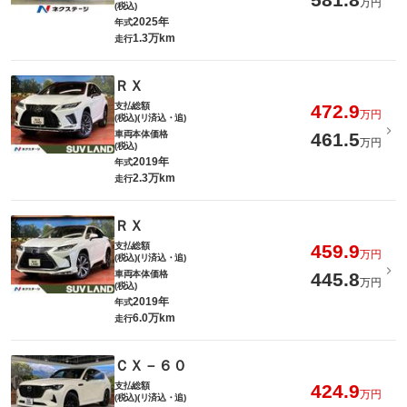
万円
(税込)
2025年
年式
1.3万km
走行
ＲＸ
支払総額
472.9
万円
(税込)(リ済込・追)
車両本体価格
461.5
万円
(税込)
2019年
年式
2.3万km
走行
ＲＸ
支払総額
459.9
万円
(税込)(リ済込・追)
車両本体価格
445.8
万円
(税込)
2019年
年式
6.0万km
走行
ＣＸ－６０
支払総額
424.9
万円
(税込)(リ済込・追)