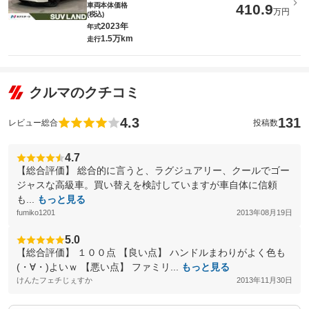
車両本体価格
410.9
万円
(税込)
2023年
年式
1.5万km
走行
クルマのクチコミ
4.3
131
レビュー総合
投稿数
4.7
【総合評価】 総合的に言うと、ラグジュアリー、クールでゴー
ジャスな高級車。買い替えを検討していますが車自体に信頼
も...
もっと見る
fumiko1201
2013年08月19日
5.0
【総合評価】 １００点 【良い点】 ハンドルまわりがよく色も
(・∀・)よいｗ 【悪い点】 ファミリ...
もっと見る
けんたフェチじぇすか
2013年11月30日