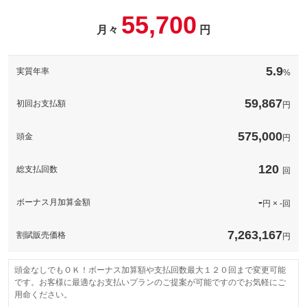
備考
－
55,700
備考
－
パック内容
月々
円
このパックの見積もり依頼（無料）
お好きなナンバー承ります！一部抽選になるナンバーがございま
このパックの見積もり依頼（無料）
すのでご了承ください！
5.9
実質年率
%
備考
－
59,867
初回お支払額
円
このパックの見積もり依頼（無料）
575,000
頭金
円
120
総支払回数
回
-
ボーナス月加算金額
円 × -回
7,263,167
割賦販売価格
円
頭金なしでもＯＫ！ボーナス加算額や支払回数最大１２０回まで変更可能
です。お客様に最適なお支払いプランのご提案が可能ですのでお気軽にご
用命ください。