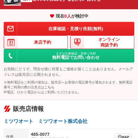
エアサスペンション
ヘッドライトウォッシャー
：装備なし
：装備あり
現在
0
人
が検討中
装備略号／用語解説
在庫確認・見積り依頼(無料)
オンライン
来店予約
商談予約
まずは在庫確認・見積り依頼
無料電話でお問い合わせ
お気軽にどうぞ。問合せ後に何度もご連絡が届くことはありません。メールア
ドレスは販売店に公開されません。
※無料電話をご利用の場合は、販売店へお客様の電話番号が通知されます。無料電話
番号ご利用の際の注意点は
こちら
IP電話、ひかり電話からはご利用いただけません。
販売店情報
ミツワオート ミツワオート株式会社
485-0077
住所
MAP