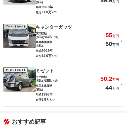
59.9
万円
(税込)
2002年
年式
31.0万km
走行
キャンターガッツ
グーネットセレクト
支払総額
55
万円
(税込)(リ済込・追)
車両本体価格
50
万円
(税込)
2004年
年式
14.0万km
走行
ミゼット
グーネットセレクト
支払総額
50.2
万円
(税込)(リ済込・追)
車両本体価格
44
万円
(税込)
1996年
年式
8.9万km
走行
おすすめ記事