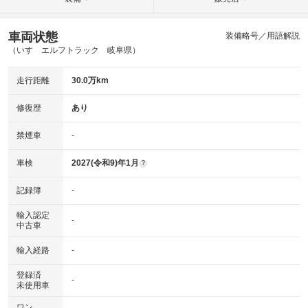
車両状態
装備略号／用語解説
（いすゞエルフトラック 岐阜県）
走行距離
30.0万km
修復歴
あり
禁煙車
-
車検
2027(令和9)年1月
?
記録簿
-
輸入認定
-
中古車
輸入経路
-
登録済
-
未使用車
ワン