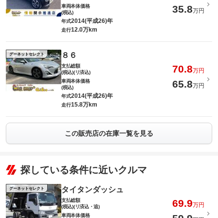
車両本体価格
35.8
万円
(税込)
2014(平成26)年
年式
12.0万km
走行
８６
グーネットセレクト
支払総額
70.8
万円
(税込)(リ済込)
車両本体価格
65.8
万円
(税込)
2014(平成26)年
年式
15.8万km
走行
この販売店の在庫一覧を見る
探している条件に近いクルマ
タイタンダッシュ
グーネットセレクト
支払総額
69.9
万円
(税込)(リ済込・追)
車両本体価格