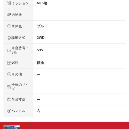
ミッション
MT5速
過給器
―
車体色
ブルー
駆動方式
2WD
車台番号下
595
3桁
燃料
軽油
その他
―
全体のサイ
―
ズ
荷台寸法
―
ハンドル
右