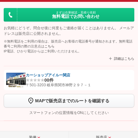
まずは在庫確認・見積り依頼
無料電話でお問い合わせ
お気軽にどうぞ。問合せ後に何度もご連絡が届くことはありません。 メールア
ドレスは販売店に公開されません。
※無料電話をご利用の場合は、販売店へお客様の電話番号が通知されます。無料電話
番号ご利用の際の注意点は
こちら
IP電話、ひかり電話からはご利用いただけません。
詳細はこちら
カーショップアイルー関店
0
0件
【STEP1】
認証画面でグーネットを友だち追加してから「許可する」ボタンを押
〒501-3203 岐阜県関市神野２９７－１
します
MAPで販売店までのルートを確認する
【STEP2】
トーク画面で
ボタンをタップして問い合わせを
完了してください。
スマートフォンの位置情報をONにしてください
こちら
装備
販売店