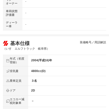
-
オーナー
車両状態
-
評価書
ディーラ
-
ー車
基本仕様
装備略号／用語解説
（いすゞエルフトラック 岐阜県）
年式（初度
2004(平成16)年
登録）
排気量
4800cc(D)
乗車定員
３名
ドア
2D
エコカー減
－
税対象車