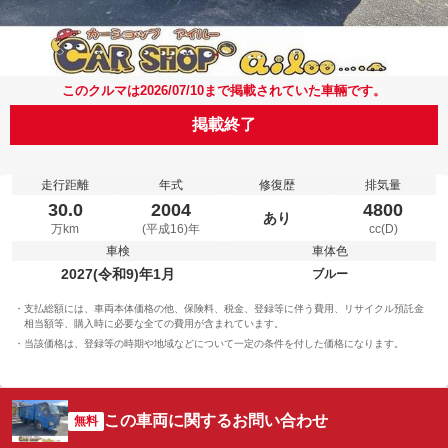
このクルマは2026/07/10まで掲載されていた車輛です。
掲載終了
走行距離
年式
修復歴
排気量
30.0
2004
4800
あり
万km
(平成16)年
cc(D)
車検
車体色
2027(令和9)年1月
ブルー
支払総額には、車両本体価格の他、保険料、税金、登録等に伴う費用、リサイクル預託金
相当額等、購入時に必要な全ての費用が含まれています。
当該価格は、登録等の時期や地域などについて一定の条件を付した価格になります。
この車両に関するお問い合わせ
無料