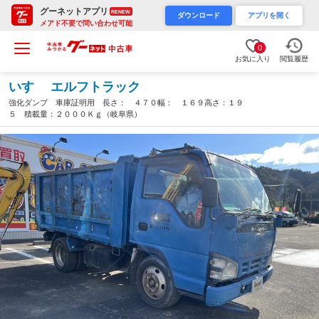
グーネットアプリ
RENEW
ダウンロード
アプリを開く
メアド不要で問い合わせ可能
0
お気に入り
閲覧履歴
いすゞ エルフトラック
強化ダンプ 車庫証明用 長さ： ４７０幅： １６９高さ：１９
５ 積載量：２０００Ｋｇ（岐阜県）