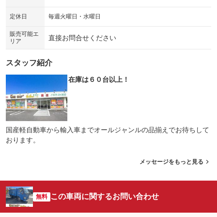
シートエアコン
全周囲カメラ
：装備なし
：装備なし
定休日
毎週火曜日・水曜日
サイドカメラ
ルーフレール
：装備なし
：装備なし
販売可能エ
直接お問合せください
リア
エアサスペンション
ヘッドライトウォッシャー
：装備なし
：装備なし
スタッフ紹介
装備略号／用語解説
在庫は６０台以上！
国産軽自動車から輸入車までオールジャンルの品揃えでお待ちして
おります。
メッセージをもっと見る
この車両に関するお問い合わせ
無料