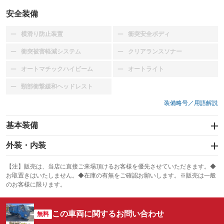
安全装備
横滑り防止装置
衝突安全ボディ
：装備なし
：装備なし
衝突被害軽減システム
クリアランスソナー
：装備なし
：装備なし
オートマチックハイビーム
オートライト
：装備なし
：装備なし
頸部衝撃緩和ヘッドレスト
：装備なし
装備略号／用語解説
基本装備
エアバッグ
外装・内装
：装備なし
スライドドア
カーナビ
：装備なし
：装備なし
【注】販売は、当店に直接ご来場頂けるお客様を優先させていただきます。◆
お取置きはいたしません。◆在庫の有無をご確認お願いします。※販売は一般
サンルーフ
ABS
TV
：装備なし
：装備なし
：装備なし
のお客様に限ります。
エアコン
Wエアコン
オーディオ
：装備あり
：装備なし
：装備なし
この車両に関するお問い合わせ
リフトアップ
パワーステアリング
無料
ビジュアル
：装備なし
：装備あり
：装備なし