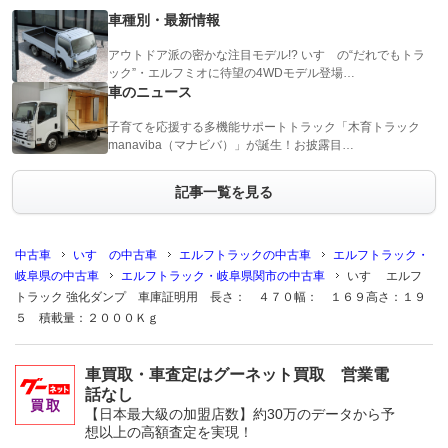
車種別・最新情報
アウトドア派の密かな注目モデル!? いすゞの“だれでもトラ
ック”・エルフミオに待望の4WDモデル登場…
車のニュース
子育てを応援する多機能サポートトラック「木育トラック
manaviba（マナビバ）」が誕生！お披露目…
記事一覧を見る
中古車
いすゞの中古車
エルフトラックの中古車
エルフトラック・
岐阜県の中古車
エルフトラック・岐阜県関市の中古車
いすゞ エルフ
トラック 強化ダンプ 車庫証明用 長さ： ４７０幅： １６９高さ：１９
５ 積載量：２０００Ｋｇ
車買取・車査定はグーネット買取 営業電
話なし
【日本最大級の加盟店数】約30万のデータから予
想以上の高額査定を実現！