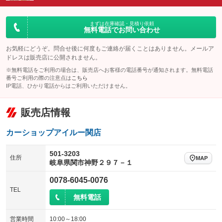
ダウンヒルアシストコントロール
アルミホイール
：装備なし
：装備なし
パワーウィンドウ
盗難防止システム
まずは在庫確認・見積り依頼
革シート
ハーフレザーシート
：装備あり
：装備なし
無料電話でお問い合わせ
：装備なし
：装備なし
アイドリングストップ
ドライブレコーダー
キーレス
LEDヘッドランプ
：装備なし
：装備なし
：装備なし
：装備なし
お気軽にどうぞ。問合せ後に何度もご連絡が届くことはありません。メールア
ドレスは販売店に公開されません。
USB入力端子
Bluetooth接続
HID(キセノンライト)
ポータブルナビ
：装備なし
：装備なし
：装備なし
：装備なし
※無料電話をご利用の場合は、販売店へお客様の電話番号が通知されます。無料電話
100V電源
クリーンディーゼル
番号ご利用の際の注意点は
こちら
バックカメラ
ETC
：装備なし
：装備なし
：装備なし
：装備なし
IP電話、ひかり電話からはご利用いただけません。
センターデフロック
エアロ
スマートキー
：装備なし
：装備なし
：装備なし
販売店情報
レンタカーアップ
展示・試乗車
ローダウン
ランフラットタイヤ
：装備なし
：装備なし
：装備なし
：装備なし
電動格納ミラー
パワーシート
3列シート
：装備なし
カーショップアイルー関店
：装備なし
：装備なし
装備略号／用語解説
ベンチシート
フルフラットシート
：装備なし
：装備なし
501-3203
住所
MAP
岐阜県関市神野２９７－１
チップアップシート
オットマン
：装備なし
：装備なし
0078-6045-0076
電動格納サードシート
シートヒーター
：装備なし
：装備なし
TEL
無料電話
ウォークスルー
後席モニター
：装備なし
：装備なし
電動リアゲート
フロントカメラ
営業時間
10:00～18:00
：装備なし
：装備なし