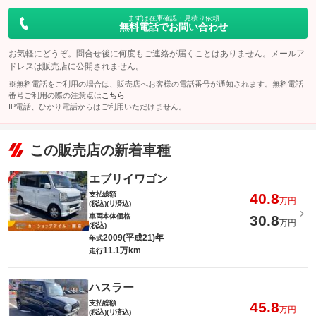
まずは在庫確認・見積り依頼
無料電話でお問い合わせ
お気軽にどうぞ。問合せ後に何度もご連絡が届くことはありません。メールア
ドレスは販売店に公開されません。
※無料電話をご利用の場合は、販売店へお客様の電話番号が通知されます。無料電話
番号ご利用の際の注意点は
こちら
IP電話、ひかり電話からはご利用いただけません。
この販売店の新着車種
エブリイワゴン
支払総額
40.8
万円
(税込)(リ済込)
車両本体価格
30.8
万円
(税込)
2009(平成21)年
年式
11.1万km
走行
ハスラー
支払総額
45.8
万円
(税込)(リ済込)