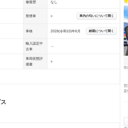
修復歴
なし
禁煙車
○
車内の匂いについて聞く
車検
2028(令和10)年6月
納期について聞く
輸入認定中
－
古車
車両状態評
○
価書
住
営
定
ビス