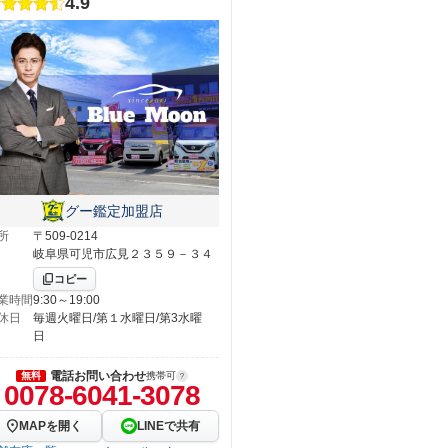
4.9
グー鑑定加盟店
所
〒509-0214
岐阜県可児市広見２３５９－３４
コピー
業時間
9:30～19:00
休日
毎週火曜日/第１水曜日/第3水曜
日
電話お問い合わせ
無料
携帯可
0078-6041-3078
MAPを開く
LINEで共有