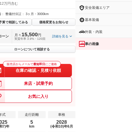
 12万円含む
安全装備エリア
備：
整備付
保証：
3ヶ月・3000km
基本装備
予算で相談してみる
価格変更をお知らせ
外装・内装
15,500
月々
円
ローン
詳細を見る
実質年率 3.9%・120回
車の画像
ローンについて相談する
販売店からメールで
最短即日
にご連絡
在庫の確認・見積り依頼
来店・試乗予約
お気に入り
年式
走行距離
車検
025
5
2028
和7)年
km
(令和10)年6月