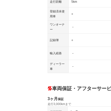
走行距離
5km
登録済未使
○
用車
ワンオーナ
－
ー
記録簿
○
輸入経路
－
ディーラー
－
車
車両保証・アフターサー
3ヶ月
保証
走行3,000kmまで