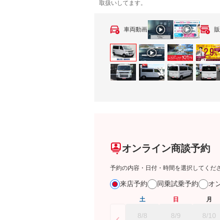
取扱いしてます。
車両動画
販
オンライン商談予約
予約の内容・日付・時間を選択してくだ
来店予約
同乗試乗予約
オ
土
日
月
8/8
8/9
8/10