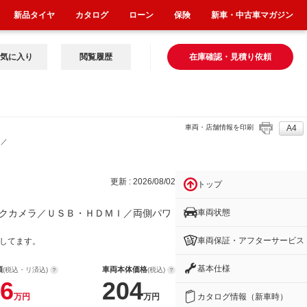
新品タイヤ
カタログ
ローン
保険
新車・中古車マガジン
気に入り
閲覧履歴
在庫確認・見積り依頼
車両・店舗情報を印刷
A4
Ｉ／
更新 : 2026/08/02
トップ
車両状態
クカメラ／ＵＳＢ・ＨＤＭＩ／両側パワ
車両保証・アフターサービス
いしてます。
基本仕様
額
車両本体価格
(税込・リ済込)
(税込)
6
204
カタログ情報（新車時）
万円
万円