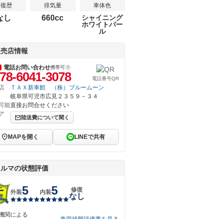
修復歴
排気量
車体色
なし
660cc
シャイニング
ホワイトパー
ル
販売店情報
電話お問い合わせ
携帯可
78-6041-3078
電話番号QR
店
ＴＡＸ新車館 （株）ブルームーン
岐阜県可児市広見２３５９－３４
可能
直接お問合せください
ア
陸送費について聞く
MAPを開く
LINEで共有
クルマの状態評価
5
5
修復
外装
内装
なし
機関による