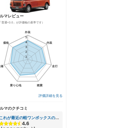
ルマレビュー
「普通=3.0」が評価軸の基準です）
外装
外装
5
5
4
4
価格
価格
内装
内装
3
3
2
2
1
1
装備
装備
走行
走行
乗り心地
乗り心地
燃費
燃費
評価詳細を見る
ルマのクチコミ
これが最近の軽ワンボックスの商用車か？と思える程豪華
4.6