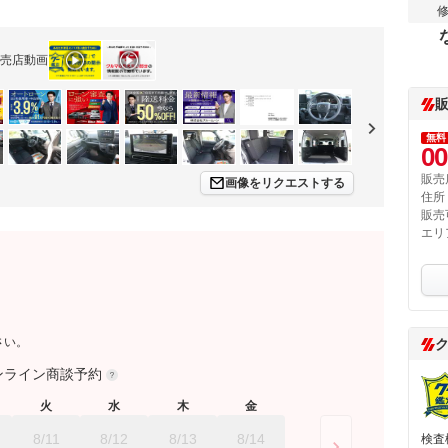
売店動画
無料
00
販売
画像をリクエストする
住所
販売
エリ
さい。
ンライン商談予約
火
水
木
金
8/11
8/12
8/13
8/14
検査