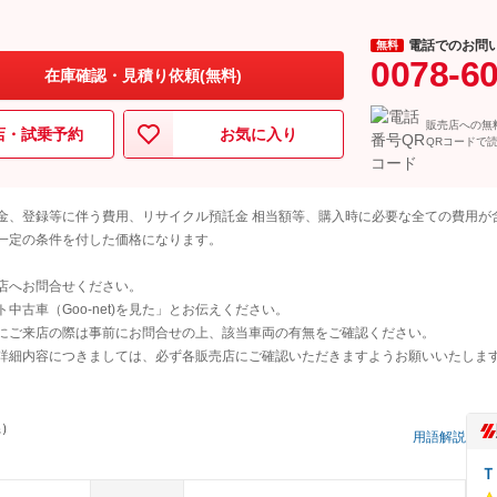
電話でのお問
無料
0078-6
在庫確認・見積り依頼(無料)
販売店への無
店・試乗予約
お気に入り
QRコードで
金、登録等に伴う費用、リサイクル預託金 相当額等、購入時に必要な全ての費用が
一定の条件を付した価格になります。
店へお問合せください。
古車（Goo-net)を見た」とお伝えください。
にご来店の際は事前にお問合せの上、該当車両の有無をご確認ください。
詳細内容につきましては、必ず各販売店にご確認いただきますようお願いいたしま
県）
用語解説
Ｔ