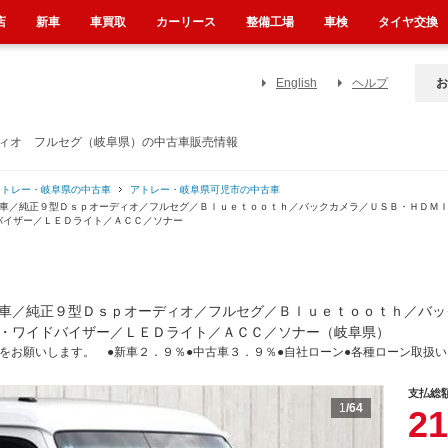
店
新車
車買取
カーリース
整備工場
車検
タイヤ交換
English
ヘルプ
お
ディオ フルセグ（岐阜県）の中古車販売情報
アトレー・岐阜県の中古車
アトレー・岐阜県可児市の中古車
着車／純正９型Ｄｓｐオーディオ／フルセグ／Ｂｌｕｅｔｏｏｔｈ／バックカメラ／ＵＳＢ・ＨＤＭ
バイザー／ＬＥＤライト／ＡＣＣ／ソナー
車／純正９型Ｄｓｐオーディオ／フルセグ／Ｂｌｕｅｔｏｏｔｈ／バッ
・ワイドバイザー／ＬＥＤライト／ＡＣＣ／ソナー（岐阜県）
をお願いします。 ●新車２．９％●中古車３．９％●自社ローン●各種ローン取扱
支払総
1
/64
21