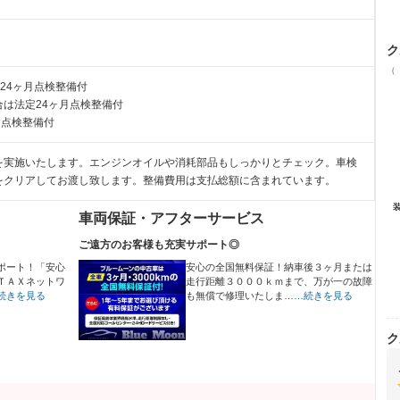
ク
（
24ヶ月点検整備付
は法定24ヶ月点検整備付
月点検整備付
を実施いたします。エンジンオイルや消耗部品もしっかりとチェック。車検
をクリアしてお渡し致します。整備費用は支払総額に含まれています。
車両保証・アフターサービス
ご遠方のお客様も充実サポート◎
ポート！「安心
安心の全国無料保証！納車後３ヶ月または
ＴＡＸネットワ
走行距離３０００ｋｍまで、万が一の故障
続きを見る
も無償で修理いたしま…
…続きを見る
ク