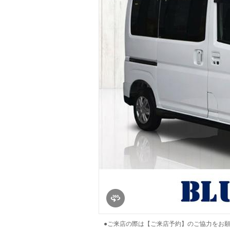
マガジン
車カタログ
自動車ローン
保険
レビュー
価格相場
教習所
用語集
●ご来店の際は【ご来店予約】のご協力をお願