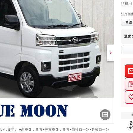
諸費用
法定整
希望
通常
2
(令
いします。 ●新車２．９％●中古車３．９％●自社ローン●各種ローン