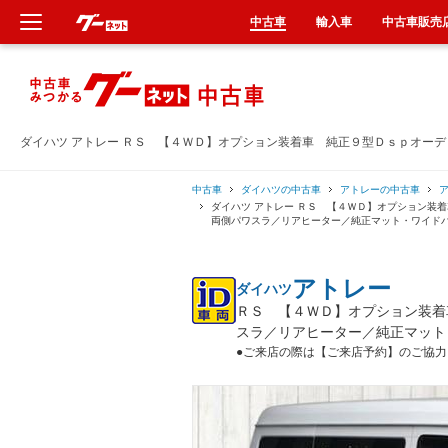
中古車
輸入車
中古車販売
新車
中古車
ダイハツ アトレー ＲＳ 【４ＷＤ】オプション装着車 純正９型Ｄｓｐオー
輸入車
中古車
ダイハツの中古車
アトレーの中古車
ダイハツ アトレー ＲＳ 【４ＷＤ】オプション装
両側パワスラ／リアヒーター／純正マット・ワイド
クルマ買取
アトレー
ダイハツ
カーリース
ＲＳ 【４ＷＤ】オプション装着
スラ／リアヒーター／純正マット
タイヤ交換
●ご来店の際は【ご来店予約】のご協力
整備工場
車検