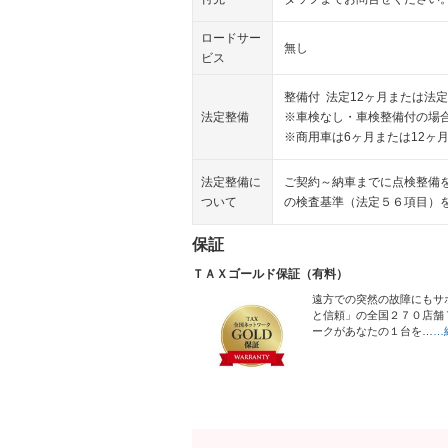
ロードサー
無し
ビス
整備付 法定12ヶ月または法定
法定整備
※車検なし・車検整備付の場合
※商用車は6ヶ月または12ヶ
法定整備に
ご契約～納車までに点検整備
ついて
の検査基準（法定５６項目）
保証
ＴＡＸゴールド保証（有料）
遠方での突然の故障にもサ
と信頼」の全国２７０店舗
ークがあなたの１台を…
…