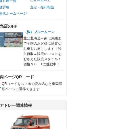
舗在庫一覧
ショールーム
舗詳細
査定・売却相談
売店ホームページ
売店のHP
（株）ブルームーン
北は北海道～南は沖縄ま
で全国のお客様に良質な
お車をお届けします！独
自買取→販売のコストを
おさえた販売スタイル！
価格ＮＯ．1に挑戦中！
両ページQRコード
QRコードをスマホで読み込むと車両詳
細ページに遷移できます
アトレー関連情報