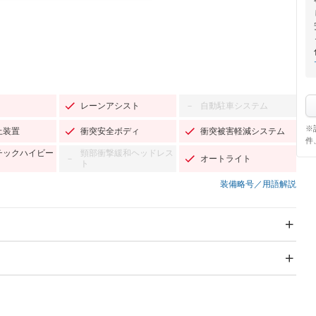
レーンアシスト
自動駐車システム
－
※
止装置
衝突安全ボディ
衝突被害軽減システム
件
チックハイビー
頸部衝撃緩和ヘッドレス
オートライト
－
ト
装備略号／用語解説
スライドドア
サンルーフ
－
－
Wエアコン
リフトアップ
－
－
TV
－
パワーステアリング
パワーウィンドウ