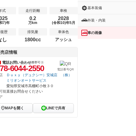
基本装備
年式
走行距離
車検
025
0.2
2028
外装・内装
和7)年
万km
(令和10)年5月
修復歴
排気量
車体色
車の画像
なし
1800cc
アッシュ
販売店情報
電話お問い合わせ
携帯可
78-6044-2550
電話番号QR
店
Ｄｕｘｙ（デュクシー）安城店 （株）
ミリオンオートサービス
愛知県安城市高棚町小牧３０
可能
直接お問合せください
ア
MAPを開く
LINEで共有