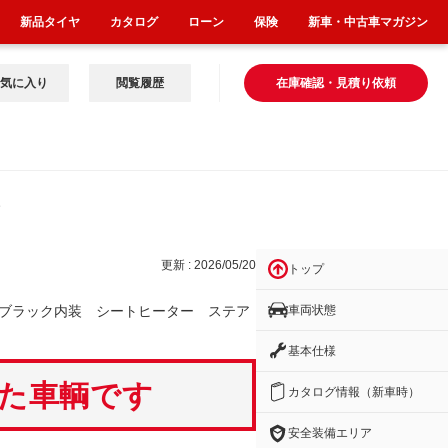
新品タイヤ
カタログ
ローン
保険
新車・中古車マガジン
気に入り
閲覧履歴
在庫確認・見積り依頼
ター
更新 : 2026/05/20
トップ
車両状態
ブラック内装 シートヒーター ステア
基本仕様
いた車輌です
カタログ情報（新車時）
安全装備エリア