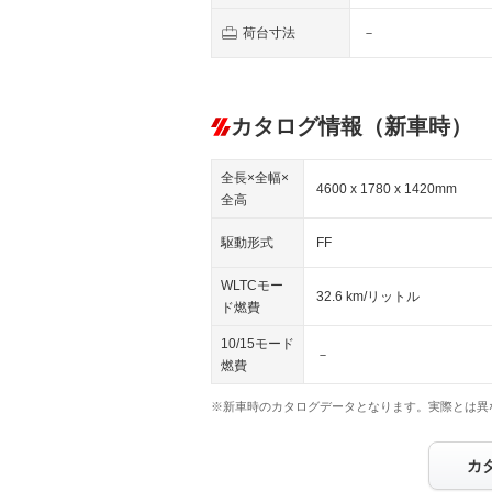
荷台寸法
－
カタログ情報（新車時）
全長×全幅×
4600 x 1780 x 1420mm
全高
駆動形式
FF
WLTCモー
32.6 km/リットル
ド燃費
10/15モード
－
燃費
※新車時のカタログデータとなります。実際とは異
カ