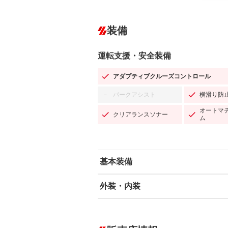
装備
運転支援・安全装備
アダプティブクルーズコントロール
パークアシスト
横滑り防
－
オートマ
クリアランスソナー
ム
基本装備
外装・内装
エアバッグ：運転席/助手席/サイド
ABS
エアコン
カーナビ：メモリーナビ他
ダウンヒルアシストコントロール
－