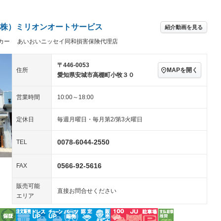
アルミホイール：17イ
続可
－ビジュアル
－
ンチ
ングストップ
ドライブレコーダー
USB入力端子
－
ハーフレザーシート
キーレス
－
株）ミリオンオートサービス
紹介動画を見る
クリーンディーゼル
センターデフロック
－
－
カー あいおいニッセイ同和損害保険代理店
セノンライト)
ポータブルナビ
バックカメラ
－
乗車
電動格納ミラー
スマートキー
ローダウン
－
〒446-0053
MAPを開く
住所
装備略号／用語解説
愛知県安城市高棚町小牧３０
ート
3列シート
ベンチシート
－
－
営業時間
10:00～18:00
ップシート
オットマン
電動格納サードシート
－
－
スルー
後席モニター
電動リアゲート
－
－
定休日
毎週月曜日・毎月第2/第3火曜日
アコン
全周囲カメラ
サイドカメラ
0078-6044-2550
TEL
ペンション
0566-92-5616
FAX
装備略号／用語解説
販売可能
直接お問合せください
エリア