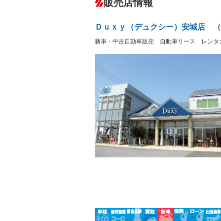
販売店情報
オーディオ：ミュージックプレイヤー接
盗難防止システム
アイドリ
ヘッドライトウォッシャ
革シート
－
－
Ｄｕｘｙ（デュクシー）安城店 （
ー
Bluetooth接続
100V電源
新車・中古自動車販売 自動車リース レンタ
LEDヘッドランプ
HID(キ
－
レンタカーアップ
展示・試
－
－
ETC2.0
エアロ
－
ランフラットタイヤ
パワーシ
－
－
フルフラットシート
チップア
－
シートヒーター
ウォーク
－
フロントカメラ
シートエ
－
ルーフレール
エアサス
－
－