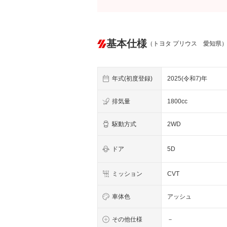
基本仕様
（トヨタ プリウス 愛知県
年式(初度登録)
2025(令和7)年
排気量
1800cc
駆動方式
2WD
ドア
5D
ミッション
CVT
車体色
アッシュ
その他仕様
－