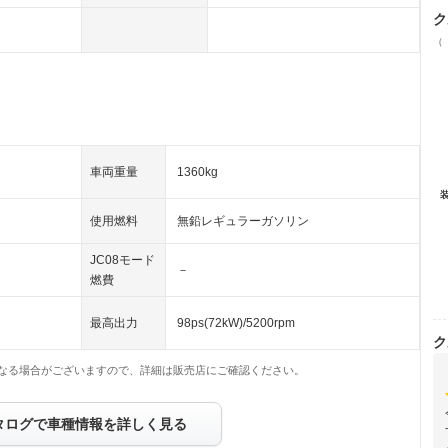
ク
（
車両重量
1360kg
使用燃料
無鉛レギュラーガソリン
JC08モード
－
燃費
最高出力
98ps(72kW)/5200rpm
ク
なる場合がございますので、詳細は販売店にご確認ください。
タログで車種情報を詳しく見る