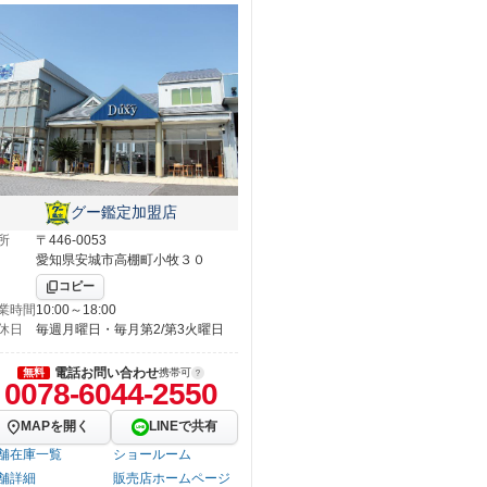
グー鑑定加盟店
所
〒446-0053
愛知県安城市高棚町小牧３０
コピー
業時間
10:00～18:00
休日
毎週月曜日・毎月第2/第3火曜日
電話お問い合わせ
無料
携帯可
0078-6044-2550
MAPを開く
LINEで共有
舗在庫一覧
ショールーム
舗詳細
販売店ホームページ