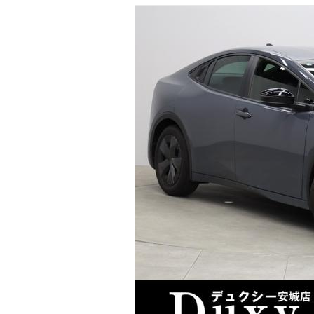
マガジン
車カタログ
自動車ローン
保険
レビュー
価格相場
教習所
用語集