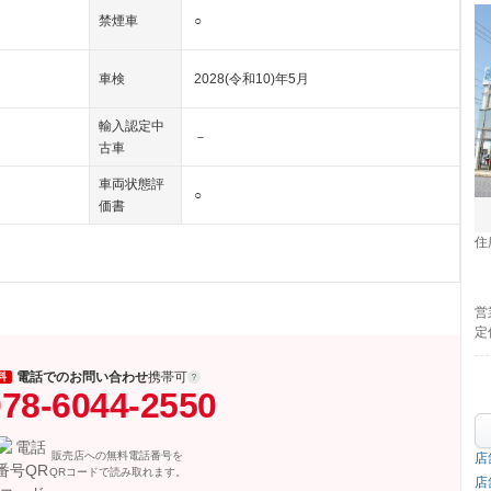
禁煙車
○
車検
2028(令和10)年5月
輸入認定中
－
古車
車両状態評
○
価書
住
営
定
電話でのお問い合わせ
携帯可
料
78-6044-2550
販売店への無料電話番号を
店
QRコードで読み取れます。
店