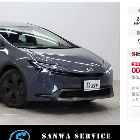
2
(令
無料
00
販売
住所
販売
エリ