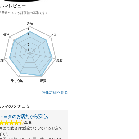
ルマレビュー
「普通=3.0」が評価軸の基準です）
外装
外装
5
5
4
4
価格
価格
内装
内装
3
3
2
2
1
1
装備
装備
走行
走行
乗り心地
乗り心地
燃費
燃費
評価詳細を見る
ルマのクチコミ
トヨタのお店だから安心。
4.6
今まで数台お世話になっているお店で
すが、