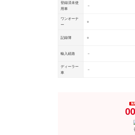
登録済未使
－
用車
ワンオーナ
○
ー
記録簿
○
輸入経路
－
ディーラー
－
車
無
00