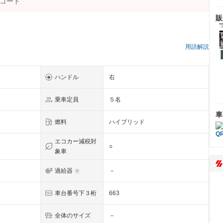
販
）
用語解説
ハンドル
右
乗車定員
５名
車
燃料
ハイブリッド
エコカー減税対
○
象車
過給器
－
車台番号下３桁
663
全体のサイズ
－