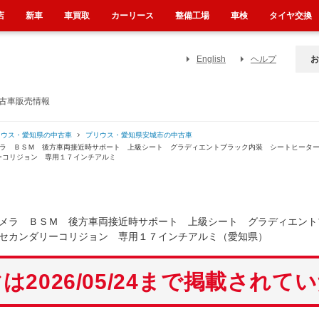
店
新車
車買取
カーリース
整備工場
車検
タイヤ交換
English
ヘルプ
お
中古車販売情報
リウス・愛知県の中古車
プリウス・愛知県安城市の中古車
カメラ ＢＳＭ 後方車両接近時サポート 上級シート グラディエントブラック内装 シートヒー
ーコリジョン 専用１７インチアルミ
メラ ＢＳＭ 後方車両接近時サポート 上級シート グラディエント
セカンダリーコリジョン 専用１７インチアルミ（愛知県）
は2026/05/24まで掲載されて