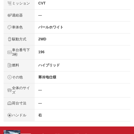
ミッション
CVT
過給器
―
車体色
パールホワイト
駆動方式
2WD
車台番号下
196
3桁
燃料
ハイブリッド
その他
寒冷地仕様
全体のサイ
―
ズ
荷台寸法
―
ハンドル
右