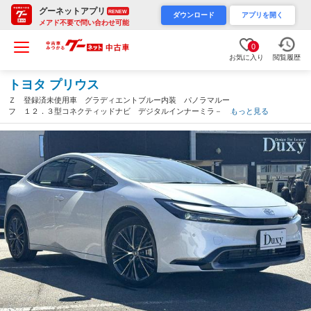
グーネットアプリ
RENEW
ダウンロード
アプリを開く
メアド不要で問い合わせ可能
0
お気に入り
閲覧履歴
トヨタ プリウス
Ｚ 登録済未使用車 グラディエントブルー内装 パノラマルー
フ １２．３型コネクティッドナビ デジタルインナーミラ－
もっと見る
トヨタチームメイトアドバンストパーク 全周囲カメラ 寒冷地仕
様 純正１９インチ（愛知県）