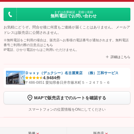
まずは在庫確認・見積り依頼
無料電話でお問い合わせ
お気軽にどうぞ。問合せ後に何度もご連絡が届くことはありません。 メールア
ドレスは販売店に公開されません。
※無料電話をご利用の場合は、販売店へお客様の電話番号が通知されます。無料電話
番号ご利用の際の注意点は
こちら
IP電話、ひかり電話からはご利用いただけません。
詳細はこちら
Ｄｕｘｙ（デュクシー）名古屋東店 （株）三和サービス
4.9
484件
【STEP1】
認証画面でグーネットを友だち追加してから「許可する」ボタンを押
〒486-0851 愛知県春日井市篠木町５－２４７５－６
します
MAPで販売店までのルートを確認する
【STEP2】
トーク画面で
ボタンをタップして問い合わせを
完了してください。
スマートフォンの位置情報をONにしてください
こちら
装備
販売店