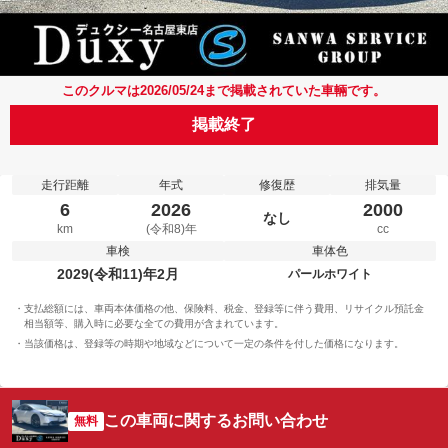
このクルマは2026/05/24まで掲載されていた車輛です。
掲載終了
走行距離
年式
修復歴
排気量
6
2026
2000
なし
km
(令和8)年
cc
車検
車体色
2029(令和11)年2月
パールホワイト
支払総額には、車両本体価格の他、保険料、税金、登録等に伴う費用、リサイクル預託金
相当額等、購入時に必要な全ての費用が含まれています。
当該価格は、登録等の時期や地域などについて一定の条件を付した価格になります。
この車両に関するお問い合わせ
無料