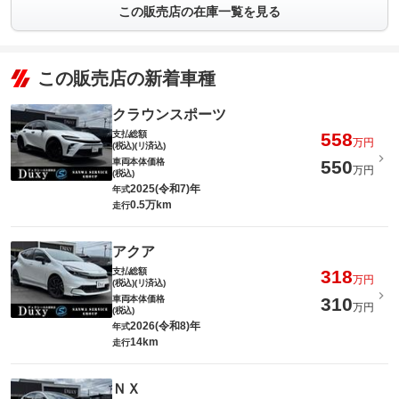
この販売店の在庫一覧を見る
この販売店の新着車種
クラウンスポーツ
支払総額
558
万円
(税込)(リ済込)
車両本体価格
550
万円
(税込)
2025(令和7)年
年式
0.5万km
走行
アクア
支払総額
318
万円
(税込)(リ済込)
車両本体価格
310
万円
(税込)
2026(令和8)年
年式
14km
走行
ＮＸ