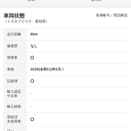
車両状態
装備略号／用語解説
（トヨタプリウス 愛知県）
走行距離
6km
修復歴
なし
禁煙車
車検
2029(令和11)年2月
?
記録簿
輸入認定
-
中古車
輸入経路
-
登録済
未使用車
ワン