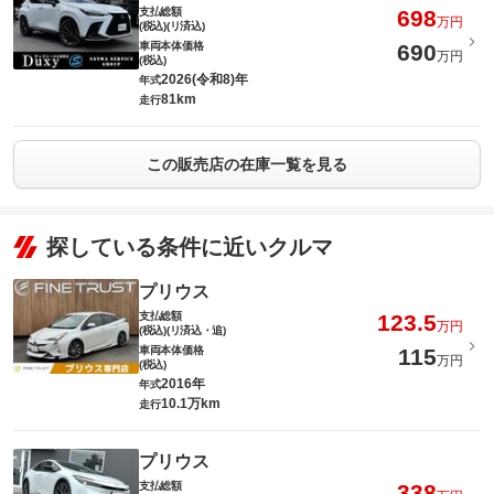
支払総額
698
万円
(税込)(リ済込)
車両本体価格
690
万円
(税込)
2026(令和8)年
年式
81km
走行
この販売店の在庫一覧を見る
探している条件に近いクルマ
プリウス
支払総額
123.5
万円
(税込)(リ済込・追)
車両本体価格
115
万円
(税込)
2016年
年式
10.1万km
走行
プリウス
支払総額
338