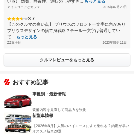
い点】 燃費、静粛性、運転のしやすさ...
もっと見る
アイスココアとカフェ...
2015年07月20日
3.7
【このクルマの良い点】 プリウスのフロント一文字に角があり
プリウスデザインの捨て身戦略？テール一文字は普通してい
て...
もっと見る
ZZ五十鈴
2023年06月11日
クルマレビューをもっと見る
おすすめ記事
車種別・最新情報
装備内容を見直して商品力を強化
新型車情報
【2026年8月】人気のハイエースにすぐ乗れる!? 納期が早い
オススメ新車20選