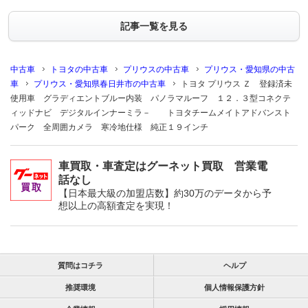
記事一覧を見る
中古車
トヨタの中古車
プリウスの中古車
プリウス・愛知県の中古
車
プリウス・愛知県春日井市の中古車
トヨタ プリウス Ｚ 登録済未
使用車 グラディエントブルー内装 パノラマルーフ １２．３型コネクテ
ィッドナビ デジタルインナーミラ－ トヨタチームメイトアドバンスト
パーク 全周囲カメラ 寒冷地仕様 純正１９インチ
車買取・車査定はグーネット買取 営業電
話なし
【日本最大級の加盟店数】約30万のデータから予
想以上の高額査定を実現！
質問はコチラ
ヘルプ
推奨環境
個人情報保護方針