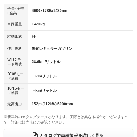
ダウンヒルアシストコントロール
アルミホイール：19インチ
：装備なし
：装備あり
全長×全幅
4600x1780x1430mm
×全高
パワーウィンドウ
盗難防止システム
革シート
ハーフレザーシート
：装備あり
：装備あり
：装備なし
：装備あり
車両重量
1420kg
アイドリングストップ
ドライブレコーダー
キーレス
LEDヘッドランプ
：装備あり
：装備あり
：装備あり
：装備あり
USB入力端子
Bluetooth接続
駆動形式
FF
HID(キセノンライト)
ポータブルナビ
：装備あり
：装備あり
：装備なし
：装備なし
100V電源
クリーンディーゼル
バックカメラ
ETC2.0
使用燃料
無鉛レギュラーガソリン
：装備あり
：装備なし
：装備あり
：装備あり
センターデフロック
エアロ
スマートキー
：装備なし
WLTCモ
：装備なし
：装備あり
28.6km/リットル
ード燃費
レンタカーアップ
展示・試乗車
ローダウン
ランフラットタイヤ
：装備なし
：装備なし
：装備なし
：装備なし
JC08モー
－km/リットル
ド燃費
電動格納ミラー
パワーシート
3列シート
：装備あり
：装備あり
：装備なし
10/15モー
装備略号／用語解説
－km/リットル
ベンチシート
フルフラットシート
ド燃費
：装備なし
：装備あり
チップアップシート
オットマン
：装備なし
：装備なし
最高出力
152ps(112kW)/6000rpm
電動格納サードシート
シートヒーター
：装備なし
：装備あり
※新車時のカタログデータとなります。実際とは異なる場合がございますの
で、詳細は販売店にご確認ください。
ウォークスルー
後席モニター
：装備なし
：装備なし
電動リアゲート
フロントカメラ
カタログで車種情報を詳しく見る
：装備あり
：装備あり