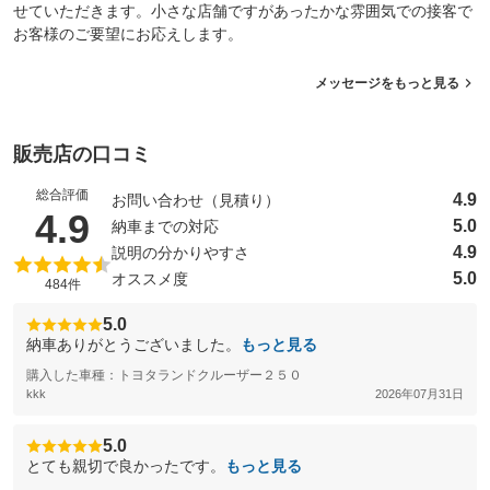
せていただきます。小さな店舗ですがあったかな雰囲気での接客で
お客様のご要望にお応えします。
メッセージをもっと見る
販売店の口コミ
総合評価
4.9
お問い合わせ（見積り）
（5点満点中）
4.9
5.0
納車までの対応
4.9
説明の分かりやすさ
5.0
オススメ度
484件
5.0
納車ありがとうございました。
もっと見る
購入した車種：トヨタランドクルーザー２５０
kkk
2026年07月31日
5.0
とても親切で良かったです。
もっと見る