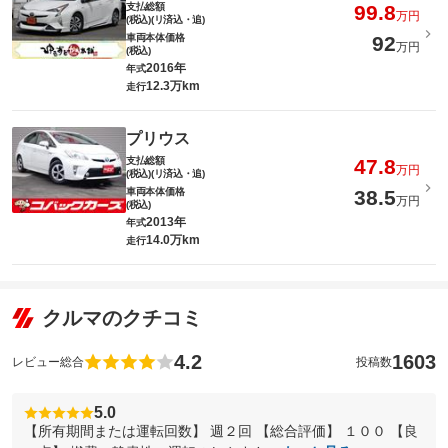
支払総額
99.8
万円
(税込)(リ済込・追)
車両本体価格
92
万円
(税込)
2016年
年式
12.3万km
走行
プリウス
支払総額
47.8
万円
(税込)(リ済込・追)
車両本体価格
38.5
万円
(税込)
2013年
年式
14.0万km
走行
クルマのクチコミ
4.2
1603
レビュー総合
投稿数
5.0
【所有期間または運転回数】 週２回 【総合評価】 １００ 【良