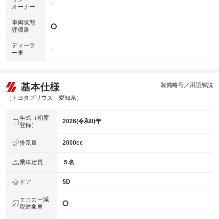
-
オーナー
車両状態
評価書
ディーラ
-
ー車
基本仕様
装備略号／用語解説
（トヨタプリウス 愛知県）
年式（初度
2026(令和8)年
登録）
排気量
2000cc
乗車定員
５名
ドア
5D
エコカー減
税対象車