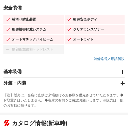
安全装備
横滑り防止装置
衝突安全ボディ
：装備あり
：装備あり
衝突被害軽減システム
クリアランスソナー
：装備あり
：装備あり
オートマチックハイビーム
オートライト
：装備あり
：装備あり
頸部衝撃緩和ヘッドレスト
：装備なし
装備略号／用語解説
基本装備
エアバッグ：運転席/助手席/サイド
外装・内装
：装備あり
スライドドア
カーナビ：メモリーナビ他
：装備なし
：装備あり
【注】販売は、当店に直接ご来場頂けるお客様を優先させていただきます。◆
お取置きはいたしません。◆在庫の有無をご確認お願いします。※販売は一般
サンルーフ
ABS
TV：フルセグ
：装備あり
：装備あり
：装備あり
のお客様に限ります。
エアコン
Wエアコン
オーディオ：ミュージックプレイヤー接続可
：装備あり
：装備なし
：装備あり
リフトアップ
パワーステアリング
カタログ情報(新車時)
ビジュアル
：装備なし
：装備あり
：装備なし