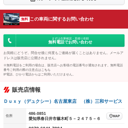
シートエアコン
全周囲カメラ
：装備あり
：装備あり
サイドカメラ
ルーフレール
この車両に関するお問い合わせ
：装備あり
無料
：装備なし
エアサスペンション
ヘッドライトウォッシャー
：装備なし
：装備なし
装備略号／用語解説
まずは在庫確認・見積り依頼
無料電話でお問い合わせ
お気軽にどうぞ。問合せ後に何度もご連絡が届くことはありません。メールア
ドレスは販売店に公開されません。
※無料電話をご利用の場合は、販売店へお客様の電話番号が通知されます。無料電話
番号ご利用の際の注意点は
こちら
IP電話、ひかり電話からはご利用いただけません。
販売店情報
Ｄｕｘｙ（デュクシー）名古屋東店 （株）三和サービス
486-0851
住所
MAP
愛知県春日井市篠木町５－２４７５－６