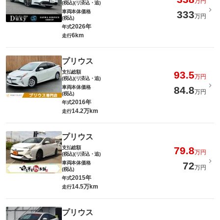
万円
(税込)(リ済込・追)
車両本体価格
333
万円
(税込)
2026年
年式
6km
走行
プリウス
支払総額
93.5
万円
(税込)(リ済込・追)
車両本体価格
84.8
万円
(税込)
2016年
年式
14.2万km
走行
プリウス
支払総額
79.8
万円
(税込)(リ済込・追)
車両本体価格
72
万円
(税込)
2015年
年式
14.5万km
走行
プリウス