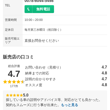
0078-6044-5498
TEL
無料電話
営業時間
10:00～20:00
定休日
毎月第三水曜日（祝日除く）
販売可能エ
直接お問合せください
リア
販売店の口コミ
総合評価
4.7
お問い合わせ（見積り）
（5点満点中）
4.7
4.8
納車までの対応
4.7
説明の分かりやすさ
4.8
オススメ度
177件
5.0
探している車の説明やアドバイス等、対応がとても良かった。
契約もスムーズに行う事が出来た。
もっと見る