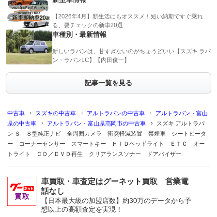
【2026年4月】新生活にもオススメ！短い納期ですぐ乗れ
る、要チェックの新車20選
車種別・最新情報
新しいラパンは、甘すぎないのがちょうどいい【スズキ ラパ
ン・ラパンLC】【内田俊一】
記事一覧を見る
中古車
スズキの中古車
アルトラパンの中古車
アルトラパン・富山
県の中古車
アルトラパン・富山県高岡市の中古車
スズキ アルトラパ
ン Ｓ ８型純正ナビ 全周囲カメラ 衝突軽減装置 禁煙車 シートヒータ
ー コーナーセンサー スマートキー ＨＩＤヘッドライト ＥＴＣ オー
トライト ＣＤ／ＤＶＤ再生 クリアランスソナー ドアバイザー
車買取・車査定はグーネット買取 営業電
話なし
【日本最大級の加盟店数】約30万のデータから予
想以上の高額査定を実現！