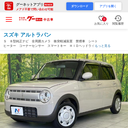
グーネットアプリ
RENEW
ダウンロード
アプリを開く
メアド不要で問い合わせ可能
0
お気に入り
閲覧履歴
スズキ アルトラパン
Ｓ ８型純正ナビ 全周囲カメラ 衝突軽減装置 禁煙車 シート
ヒーター コーナーセンサー スマートキー ＨＩＤヘッドライ
もっと見る
ト ＥＴＣ オートライト ＣＤ／ＤＶＤ再生 クリアランスソナ
ー ドアバイザー（富山県）