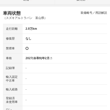
車両状態
装備略号／用語解説
（スズキアルトラパン 富山県）
走行距離
2.9万km
修復歴
なし
禁煙車
車検
2027(令和9)年2月
?
記録簿
-
輸入認定
-
中古車
輸入経路
-
登録済
-
未使用車
ワン