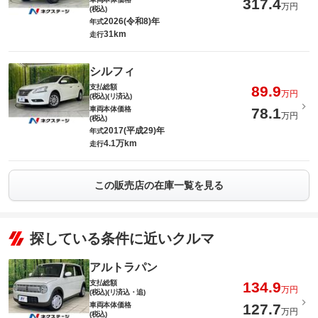
317.4
万円
(税込)
2026(令和8)年
年式
31km
走行
シルフィ
支払総額
89.9
万円
(税込)(リ済込)
車両本体価格
78.1
万円
(税込)
2017(平成29)年
年式
4.1万km
走行
この販売店の在庫一覧を見る
探している条件に近いクルマ
アルトラパン
支払総額
134.9
万円
(税込)(リ済込・追)
車両本体価格
127.7
万円
(税込)