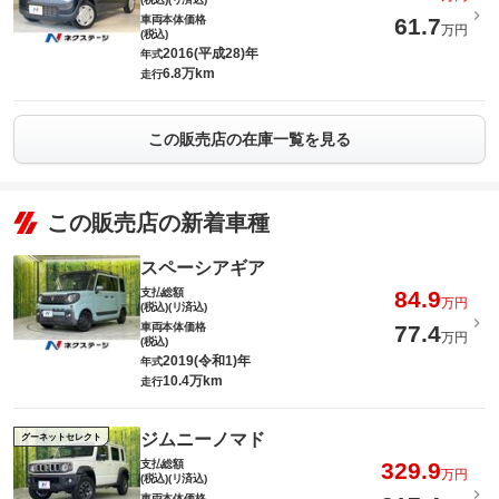
車両本体価格
61.7
万円
(税込)
2016(平成28)年
年式
6.8万km
走行
この販売店の在庫一覧を見る
この販売店の新着車種
スペーシアギア
支払総額
84.9
万円
(税込)(リ済込)
車両本体価格
77.4
万円
(税込)
2019(令和1)年
年式
10.4万km
走行
ジムニーノマド
グーネットセレクト
支払総額
329.9
万円
(税込)(リ済込)
車両本体価格