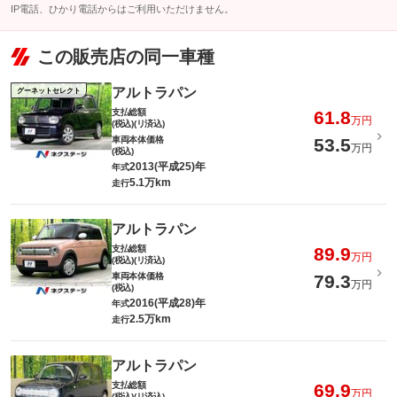
IP電話、ひかり電話からはご利用いただけません。
この販売店の同一車種
アルトラパン
グーネットセレクト
支払総額
61.8
万円
(税込)(リ済込)
車両本体価格
53.5
万円
(税込)
2013(平成25)年
年式
5.1万km
走行
アルトラパン
支払総額
89.9
万円
(税込)(リ済込)
車両本体価格
79.3
万円
(税込)
2016(平成28)年
年式
2.5万km
走行
アルトラパン
支払総額
69.9
万円
(税込)(リ済込)