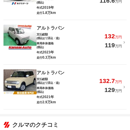
116.6
万円
(税込)
2019年
年式
1.8万km
走行
アルトラパン
支払総額
132
万円
(税込)(リ済込・追)
車両本体価格
119
万円
(税込)
2023年
年式
0.3万km
走行
アルトラパン
支払総額
132.7
万円
(税込)(リ済込・追)
車両本体価格
129
万円
(税込)
2021年
年式
2.9万km
走行
クルマのクチコミ