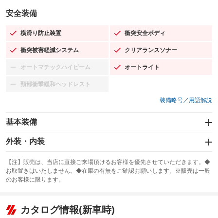
安全装備
横滑り防止装置
衝突安全ボディ
：装備あり
：装備あり
衝突被害軽減システム
クリアランスソナー
：装備あり
：装備あり
オートマチックハイビーム
オートライト
：装備なし
：装備あり
頸部衝撃緩和ヘッドレスト
：装備なし
装備略号／用語解説
基本装備
エアバッグ：運転席/助手席
外装・内装
：装備あり
スライドドア
カーナビ：メモリーナビ他
：装備なし
：装備あり
【注】販売は、当店に直接ご来場頂けるお客様を優先させていただきます。◆
お取置きはいたしません。◆在庫の有無をご確認お願いします。※販売は一般
サンルーフ
ABS
TV
：装備なし
：装備あり
：装備なし
のお客様に限ります。
エアコン
Wエアコン
オーディオ：CDまたはCDチェンジャー／ミュージックサーバー
：装備あり
：装備なし
：装備あり
リフトアップ
パワーステアリング
カタログ情報(新車時)
ビジュアル：-／DVD再生
：装備なし
：装備あり
：装備あり