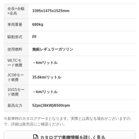
ダウンヒルアシストコントロール
アルミホイール
：装備なし
：装備なし
全長×全幅
3395x1475x1525mm
×全高
パワーウィンドウ
盗難防止システム
革シート
ハーフレザーシート
：装備あり
：装備あり
：装備なし
：装備なし
車両重量
680kg
アイドリングストップ
ドライブレコーダー
キーレス
LEDヘッドランプ
：装備あり
：装備なし
：装備あり
：装備なし
USB入力端子
Bluetooth接続
駆動形式
FF
HID(キセノンライト)
ポータブルナビ
：装備なし
：装備なし
：装備あり
：装備なし
100V電源
クリーンディーゼル
バックカメラ
ETC
使用燃料
無鉛レギュラーガソリン
：装備なし
：装備なし
：装備あり
：装備あり
センターデフロック
エアロ
スマートキー
：装備なし
WLTCモ
：装備なし
：装備あり
－km/リットル
ード燃費
レンタカーアップ
展示・試乗車
ローダウン
ランフラットタイヤ
：装備なし
：装備なし
：装備なし
：装備なし
JC08モー
35.6km/リットル
ド燃費
電動格納ミラー
パワーシート
3列シート
：装備あり
：装備なし
：装備なし
10/15モー
装備略号／用語解説
－km/リットル
ベンチシート
フルフラットシート
ド燃費
：装備あり
：装備なし
チップアップシート
オットマン
：装備なし
：装備なし
最高出力
52ps(38kW)/6500rpm
電動格納サードシート
シートヒーター
：装備なし
：装備あり
※新車時のカタログデータとなります。実際とは異なる場合がございますの
で、詳細は販売店にご確認ください。
ウォークスルー
後席モニター
：装備なし
：装備なし
電動リアゲート
フロントカメラ
カタログで車種情報を詳しく見る
：装備なし
：装備なし