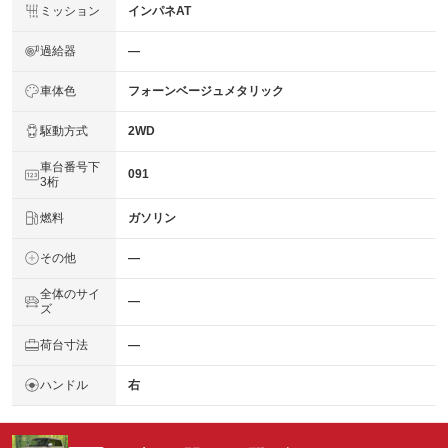
ミッション
インパネAT
過給器
―
車体色
フォーンベージュメタリック
駆動方式
2WD
車台番号下
091
3桁
燃料
ガソリン
その他
―
全体のサイ
―
ズ
荷台寸法
―
ハンドル
右