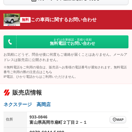
シートエアコン
全周囲カメラ
：装備なし
：装備あり
サイドカメラ
ルーフレール
この車両に関するお問い合わせ
：装備なし
無料
：装備なし
エアサスペンション
ヘッドライトウォッシャー
：装備なし
：装備なし
装備略号／用語解説
まずは在庫確認・見積り依頼
無料電話でお問い合わせ
お気軽にどうぞ。問合せ後に何度もご連絡が届くことはありません。メールア
ドレスは販売店に公開されません。
※無料電話をご利用の場合は、販売店へお客様の電話番号が通知されます。無料電話
番号ご利用の際の注意点は
こちら
IP電話、ひかり電話からはご利用いただけません。
販売店情報
ネクステージ 高岡店
933-0846
住所
MAP
富山県高岡市扇町２丁目２－１