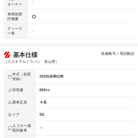
-
オーナー
車両状態
評価書
ディーラ
-
ー車
基本仕様
装備略号／用語解説
（スズキアルトラパン 富山県）
年式（初度
2020(令和2)年
登録）
排気量
660cc
乗車定員
４名
ドア
5D
エコカー減
－
税対象車