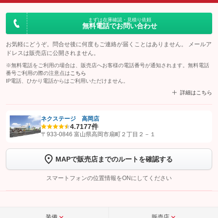
まずは在庫確認・見積り依頼
無料電話でお問い合わせ
お気軽にどうぞ。問合せ後に何度もご連絡が届くことはありません。 メールア
ドレスは販売店に公開されません。
※無料電話をご利用の場合は、販売店へお客様の電話番号が通知されます。無料電話
番号ご利用の際の注意点は
こちら
IP電話、ひかり電話からはご利用いただけません。
詳細はこちら
ネクステージ 高岡店
4.7
177件
【STEP1】
認証画面でグーネットを友だち追加してから「許可する」ボタンを押
〒933-0846 富山県高岡市扇町２丁目２－１
します
MAPで販売店までのルートを確認する
【STEP2】
トーク画面で
ボタンをタップして問い合わせを
完了してください。
スマートフォンの位置情報をONにしてください
こちら
装備
販売店