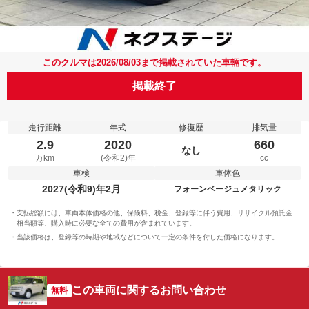
このクルマは2026/08/03まで掲載されていた車輛です。
掲載終了
走行距離
年式
修復歴
排気量
2.9
2020
660
なし
万km
(令和2)年
cc
車検
車体色
2027(令和9)年2月
フォーンベージュメタリック
支払総額には、車両本体価格の他、保険料、税金、登録等に伴う費用、リサイクル預託金
相当額等、購入時に必要な全ての費用が含まれています。
当該価格は、登録等の時期や地域などについて一定の条件を付した価格になります。
この車両に関するお問い合わせ
無料