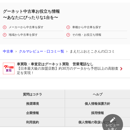
グーネット中古車お役立ち情報
〜あなたにぴったりな1台を〜
メーカーから中古車を探す
車種から中古車を探す
地域から中古車を探す
その他・お役立ち情報
中古車
クルマレビュー・口コミ一覧
まえだぶおとこさんの口コミ
車買取・車査定はグーネット買取 営業電話なし
【日本最大級の加盟店数】約30万のデータから予想以上の高額査
定を実現！
質問はコチラ
ヘルプ
推奨環境
個人情報保護方針
企業情報
採用情報
利用規約
個人情報の取扱いについて
レビュー
を書く