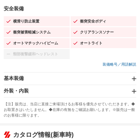
安全装備
横滑り防止装置
衝突安全ボディ
：装備あり
：装備あり
衝突被害軽減システム
クリアランスソナー
：装備あり
：装備あり
オートマチックハイビーム
オートライト
：装備あり
：装備あり
頸部衝撃緩和ヘッドレスト
：装備なし
装備略号／用語解説
基本装備
エアバッグ：運転席/助手席/サイド
外装・内装
：装備あり
スライドドア
カーナビ：SDナビ
：装備なし
：装備あり
【注】販売は、当店に直接ご来場頂けるお客様を優先させていただきます。◆
お取置きはいたしません。◆在庫の有無をご確認お願いします。※販売は一般
サンルーフ
ABS
TV
：装備なし
：装備あり
：装備なし
のお客様に限ります。
エアコン
Wエアコン
オーディオ：CDまたはCDチェンジャー
：装備あり
：装備なし
：装備あり
リフトアップ
パワーステアリング
カタログ情報(新車時)
ビジュアル
：装備なし
：装備あり
：装備なし