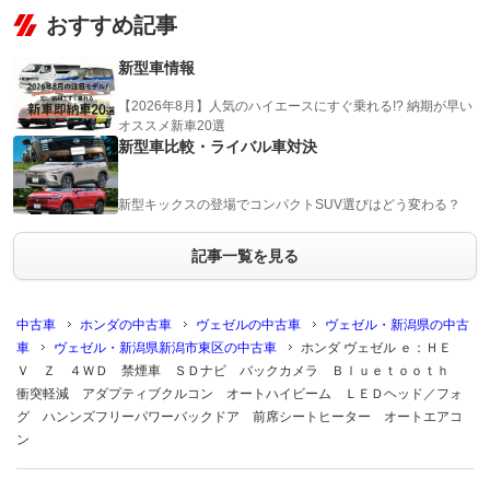
おすすめ記事
新型車情報
【2026年8月】人気のハイエースにすぐ乗れる!? 納期が早い
オススメ新車20選
新型車比較・ライバル車対決
新型キックスの登場でコンパクトSUV選びはどう変わる？
記事一覧を見る
中古車
ホンダの中古車
ヴェゼルの中古車
ヴェゼル・新潟県の中古
車
ヴェゼル・新潟県新潟市東区の中古車
ホンダ ヴェゼル ｅ：ＨＥ
Ｖ Ｚ ４ＷＤ 禁煙車 ＳＤナビ バックカメラ Ｂｌｕｅｔｏｏｔｈ
衝突軽減 アダプティブクルコン オートハイビーム ＬＥＤヘッド／フォ
グ ハンンズフリーパワーバックドア 前席シートヒーター オートエアコ
ン