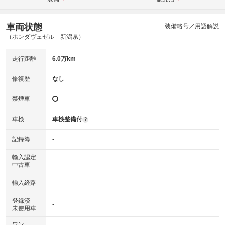
車両状態
装備略号／用語解説
（ホンダヴェゼル 新潟県）
走行距離
6.0万km
修復歴
なし
禁煙車
車検
車検整備付
?
記録簿
-
輸入認定
-
中古車
輸入経路
-
登録済
-
未使用車
ワン