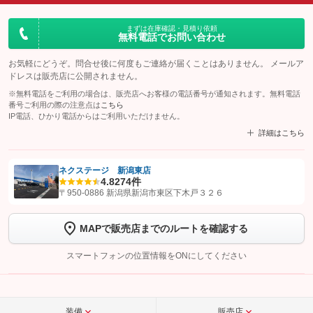
まずは在庫確認・見積り依頼
無料電話でお問い合わせ
お気軽にどうぞ。問合せ後に何度もご連絡が届くことはありません。 メールア
ドレスは販売店に公開されません。
※無料電話をご利用の場合は、販売店へお客様の電話番号が通知されます。無料電話
番号ご利用の際の注意点は
こちら
IP電話、ひかり電話からはご利用いただけません。
詳細はこちら
ネクステージ 新潟東店
4.8
274件
【STEP1】
認証画面でグーネットを友だち追加してから「許可する」ボタンを押
〒950-0886 新潟県新潟市東区下木戸３２６
します
MAPで販売店までのルートを確認する
【STEP2】
トーク画面で
ボタンをタップして問い合わせを
完了してください。
スマートフォンの位置情報をONにしてください
こちら
装備
販売店