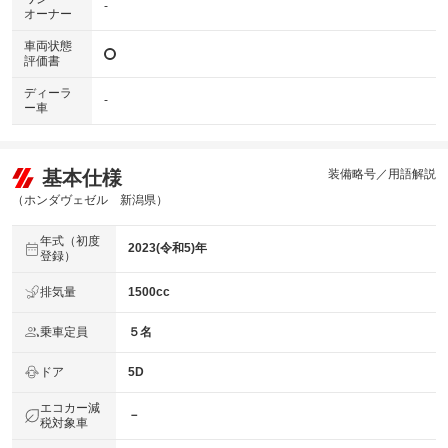
-
オーナー
車両状態
評価書
ディーラ
-
ー車
基本仕様
装備略号／用語解説
（ホンダヴェゼル 新潟県）
年式（初度
2023(令和5)年
登録）
排気量
1500cc
乗車定員
５名
ドア
5D
エコカー減
－
税対象車