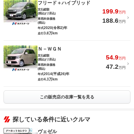
フリード＋ハイブリッド
支払総額
199.9
万円
(税込)(リ済込)
車両本体価格
188.6
万円
(税込)
2020(令和2)年
年式
3.8万km
走行
Ｎ－ＷＧＮ
支払総額
54.9
万円
(税込)(リ済込)
車両本体価格
47.2
万円
(税込)
2014(平成26)年
年式
4.3万km
走行
この販売店の在庫一覧を見る
探している条件に近いクルマ
ヴェゼル
グーネットセレクト