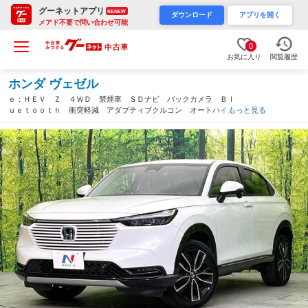
グーネットアプリ
RENEW
ダウンロード
アプリを開く
メアド不要で問い合わせ可能
0
お気に入り
閲覧履歴
ホンダ ヴェゼル
ｅ：ＨＥＶ Ｚ ４ＷＤ 禁煙車 ＳＤナビ バックカメラ Ｂｌ
ｕｅｔｏｏｔｈ 衝突軽減 アダプティブクルコン オートハイビ
もっと見る
ーム ＬＥＤヘッド／フォグ ハンンズフリーパワーバックドア
前席シートヒーター オートエアコン（新潟県）