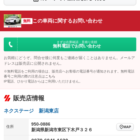
シートエアコン
全周囲カメラ
：装備なし
：装備なし
サイドカメラ
ルーフレール
この車両に関するお問い合わせ
：装備なし
無料
：装備なし
エアサスペンション
ヘッドライトウォッシャー
：装備なし
：装備なし
装備略号／用語解説
まずは在庫確認・見積り依頼
無料電話でお問い合わせ
お気軽にどうぞ。問合せ後に何度もご連絡が届くことはありません。メールア
ドレスは販売店に公開されません。
※無料電話をご利用の場合は、販売店へお客様の電話番号が通知されます。無料電話
番号ご利用の際の注意点は
こちら
IP電話、ひかり電話からはご利用いただけません。
販売店情報
ネクステージ 新潟東店
950-0886
住所
MAP
新潟県新潟市東区下木戸３２６