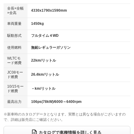
ダウンヒルアシストコントロール
アルミホイール：18インチ
：装備なし
：装備あり
全長×全幅
4330x1790x1590mm
×全高
パワーウィンドウ
盗難防止システム
革シート
ハーフレザーシート
：装備あり
：装備あり
：装備なし
：装備あり
車両重量
1450kg
アイドリングストップ
ドライブレコーダー
キーレス
LEDヘッドランプ
：装備なし
：装備なし
：装備あり
：装備あり
USB入力端子
Bluetooth接続
駆動形式
フルタイム４WD
HID(キセノンライト)
ポータブルナビ
：装備なし
：装備あり
：装備なし
：装備なし
100V電源
クリーンディーゼル
バックカメラ
ETC
使用燃料
無鉛レギュラーガソリン
：装備なし
：装備なし
：装備あり
：装備あり
センターデフロック
エアロ
スマートキー
：装備なし
WLTCモ
：装備なし
：装備あり
22km/リットル
ード燃費
レンタカーアップ
展示・試乗車
ローダウン
ランフラットタイヤ
：装備あり
：装備なし
：装備なし
：装備なし
JC08モー
26.4km/リットル
ド燃費
電動格納ミラー
パワーシート
3列シート
：装備あり
：装備なし
：装備なし
10/15モー
装備略号／用語解説
－km/リットル
ベンチシート
フルフラットシート
ド燃費
：装備なし
：装備なし
チップアップシート
オットマン
：装備なし
：装備なし
最高出力
106ps(78kW)/6000～6400rpm
電動格納サードシート
シートヒーター
：装備なし
：装備あり
※新車時のカタログデータとなります。実際とは異なる場合がございますの
で、詳細は販売店にご確認ください。
ウォークスルー
後席モニター
：装備なし
：装備なし
電動リアゲート
フロントカメラ
カタログで車種情報を詳しく見る
：装備あり
：装備なし