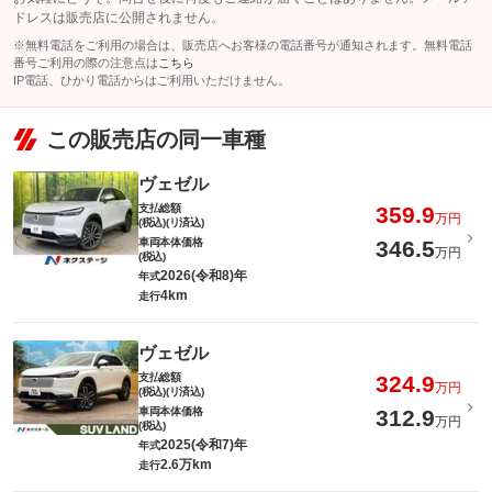
ドレスは販売店に公開されません。
※無料電話をご利用の場合は、販売店へお客様の電話番号が通知されます。無料電話
番号ご利用の際の注意点は
こちら
IP電話、ひかり電話からはご利用いただけません。
この販売店の同一車種
ヴェゼル
支払総額
359.9
万円
(税込)(リ済込)
車両本体価格
346.5
万円
(税込)
2026(令和8)年
年式
4km
走行
ヴェゼル
支払総額
324.9
万円
(税込)(リ済込)
車両本体価格
312.9
万円
(税込)
2025(令和7)年
年式
2.6万km
走行