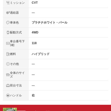
ミッション
CVT
過給器
―
車体色
プラチナホワイト・パール
駆動方式
4WD
車台番号下
118
3桁
燃料
ハイブリッド
その他
―
全体のサイ
―
ズ
荷台寸法
―
ハンドル
右