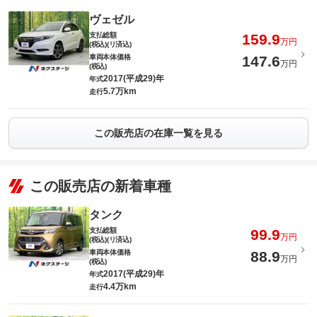
ヴェゼル
支払総額
159.9
万円
(税込)(リ済込)
車両本体価格
147.6
万円
(税込)
2017(平成29)年
年式
5.7万km
走行
この販売店の在庫一覧を見る
この販売店の新着車種
タンク
支払総額
99.9
万円
(税込)(リ済込)
車両本体価格
88.9
万円
(税込)
2017(平成29)年
年式
4.4万km
走行