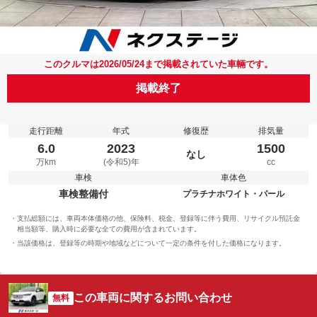
このクルマは2026/05/24まで掲載されていた車輛です。
掲載終了
走行距離
年式
修復歴
排気量
6.0
2023
1500
なし
万km
(令和5)年
cc
車検
車体色
車検整備付
プラチナホワイト・パール
支払総額には、車両本体価格の他、保険料、税金、登録等に伴う費用、リサイクル預託金
相当額等、購入時に必要な全ての費用が含まれています。
当該価格は、登録等の時期や地域などについて一定の条件を付した価格になります。
この車両に関するお問い合わせ
無料