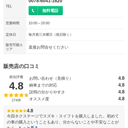
0078-6041-1620
TEL
無料電話
営業時間
10:00～20:00
定休日
毎月第三水曜日（祝日除く）
販売可能エ
直接お問合せください
リア
販売店の口コミ
総合評価
4.8
お問い合わせ（見積り）
（5点満点中）
4.8
4.8
納車までの対応
4.8
説明の分かりやすさ
4.8
オススメ度
274件
4.8
今回ネクステージでスズキ・スイフトを購入しました。初めて
の車の購入ということもあり、分からないことや不安なことが