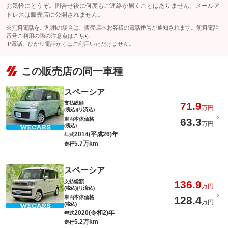
お気軽にどうぞ。問合せ後に何度もご連絡が届くことはありません。メールア
ドレスは販売店に公開されません。
※無料電話をご利用の場合は、販売店へお客様の電話番号が通知されます。無料電話
番号ご利用の際の注意点は
こちら
IP電話、ひかり電話からはご利用いただけません。
この販売店の同一車種
スペーシア
支払総額
71.9
万円
(税込)(リ済込)
車両本体価格
63.3
万円
(税込)
2014(平成26)年
年式
5.7万km
走行
スペーシア
支払総額
136.9
万円
(税込)(リ済込)
車両本体価格
128.4
万円
(税込)
2020(令和2)年
年式
5.2万km
走行