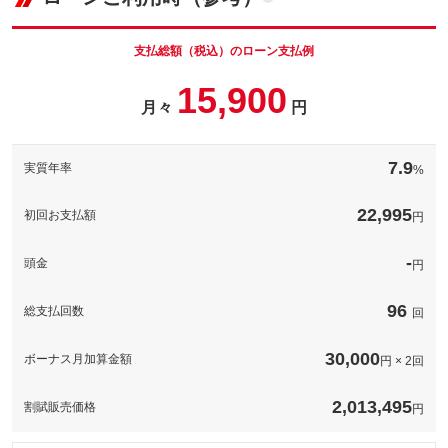
車両本体価
138.1
万円
ナンバープレートの番号を好きな番号に設定することができま
格
す！※一部取得出来ないナンバーもございます。※人気の数字等
は抽選になることがございます。
支払総額（税込）のローン支払例
パック内容
お車のボディーをガラス被膜でコーティングし高い撥水性と防汚
備考
－
15,900
性が持続！※表示価格は普通車ＬＬサイズの価格です。他サイズ
月々
円
パック内容
の価格については下記の通りです。軽自動車３９，９００円、普
通車５９，９００円
このパックの見積もり依頼（無料）
煽り運転などが心配な昨今、必須の装備となってきているドライ
ブレコーダー！工賃込みで表示の価格から装着可能です。※ご希
備考
－
7.9
実質年率
%
望の機種がある場合、追加費用がかかります。ご了承ください。
備考
－
22,995
このパックの見積もり依頼（無料）
初回お支払額
円
このパックの見積もり依頼（無料）
-
頭金
円
96
総支払回数
回
30,000
ボーナス月加算金額
円 × 2回
2,013,495
割賦販売価格
円