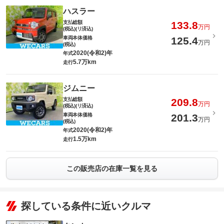
ハスラー
支払総額
133.8
万円
(税込)(リ済込)
車両本体価格
125.4
万円
(税込)
2020(令和2)年
年式
5.7万km
走行
ジムニー
支払総額
209.8
万円
(税込)(リ済込)
車両本体価格
201.3
万円
(税込)
2020(令和2)年
年式
1.5万km
走行
この販売店の在庫一覧を見る
探している条件に近いクルマ