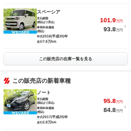
スペーシア
支払総額
101.9
万円
(税込)(リ済込)
車両本体価格
93.8
万円
(税込)
2018(平成30)年
年式
7.6万km
走行
この販売店の在庫一覧を見る
この販売店の新着車種
ノート
支払総額
95.8
万円
(税込)(リ済込)
車両本体価格
84.8
万円
(税込)
2017(平成29)年
年式
2.8万km
走行