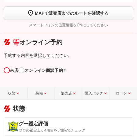
します
MAPで販売店までのルートを確認する
【STEP2】
トーク画面で
ボタンをタップして問い合わせを
完了してください。
スマートフォンの位置情報をONにしてください
こちら
オンライン予約
予約する内容を選択してください。
来店
オンライン商談予約
?
状態
装備
販売店
購入パック
ローン
状態
グー鑑定評価
プロの鑑定士が4項目を5段階でチェック