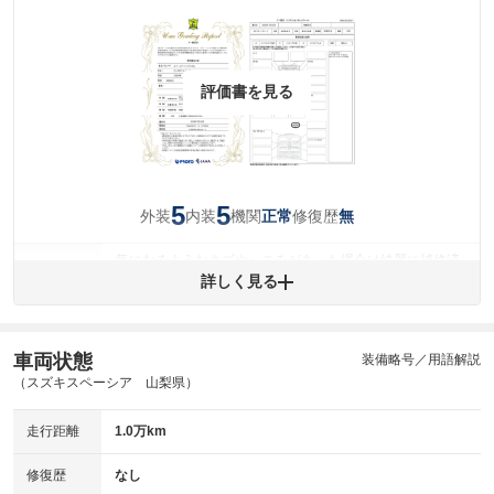
評価書を見る
5
5
外装
内装
機関
修復歴
正常
無
気になるようなキズやへこみがあった場合は綺麗に補修済
みですが、 小さなキズやヘコミが残っている場合もありま
詳しく見る
外装
す。
(車両外装)
キズ・へこみについて問い合わせる
内装
車両状態
装備略号／用語解説
気になる汚れ等がない綺麗な室内を保っています。
(内装状態)
（スズキスペーシア 山梨県）
主要機関に不具合はありません。
機関
走行距離
1.0万km
詳細は鑑定書をご確認ください。
修復歴
修復歴
なし