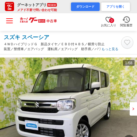
グーネットアプリ
RENEW
ダウンロード
アプリを開く
メアド不要で問い合わせ可能
0
お気に入り
閲覧履歴
スズキ スペーシア
４ＷＤハイブリッドＧ 新品タイヤ／ＥＢＤ付ＡＢＳ／横滑り防止
装置／禁煙車／エアバッグ 運転席／エアバッグ 助手席／パワー
もっと見る
ウインドウ／エンジンスタートボタン／オートライト／取扱説明書
／パワードアロック／デュアルエアバッグ（山梨県）
1
/68