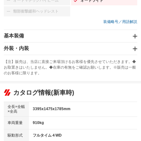
オートマチックハイビーム
オートライト
：装備なし
：装備あり
頸部衝撃緩和ヘッドレスト
：装備なし
装備略号／用語解説
基本装備
エアバッグ：運転席/助手席
外装・内装
：装備あり
スライドドア
カーナビ
：装備なし
：装備なし
【注】販売は、当店に直接ご来場頂けるお客様を優先させていただきます。◆
お取置きはいたしません。◆在庫の有無をご確認お願いします。※販売は一般
サンルーフ
ABS
TV
：装備なし
：装備あり
：装備なし
のお客様に限ります。
エアコン
Wエアコン
オーディオ
：装備なし
：装備なし
：装備なし
リフトアップ
パワーステアリング
カタログ情報(新車時)
ビジュアル
：装備なし
：装備なし
：装備なし
ダウンヒルアシストコントロール
アルミホイール
：装備なし
：装備なし
全長×全幅
3395x1475x1785mm
×全高
パワーウィンドウ
盗難防止システム
革シート
ハーフレザーシート
：装備あり
：装備なし
：装備なし
：装備なし
車両重量
910kg
アイドリングストップ
ドライブレコーダー
キーレス
LEDヘッドランプ
：装備なし
：装備なし
：装備なし
：装備なし
USB入力端子
Bluetooth接続
駆動形式
フルタイム４WD
HID(キセノンライト)
ポータブルナビ
：装備なし
：装備なし
：装備なし
：装備なし