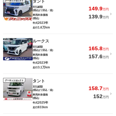
タント
グーネットセレクト
支払総額
149.9
万円
(税込)(リ済込・追)
車両本体価格
139.9
万円
(税込)
2023年
年式
1.6万km
走行
ルークス
支払総額
165.8
万円
(税込)(リ済込・追)
車両本体価格
157.6
万円
(税込)
2023年
年式
3.1万km
走行
タント
グーネットセレクト
支払総額
158.7
万円
(税込)(リ済込・追)
車両本体価格
152
万円
(税込)
2025年
年式
833km
走行