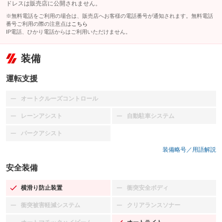
ドレスは販売店に公開されません。
※無料電話をご利用の場合は、販売店へお客様の電話番号が通知されます。無料電話
番号ご利用の際の注意点は
こちら
IP電話、ひかり電話からはご利用いただけません。
装備
運転支援
オートクルーズコントロール
：装備なし
レーンアシスト
自動駐車システム
：装備なし
：装備なし
パークアシスト
：装備なし
装備略号／用語解説
安全装備
横滑り防止装置
衝突安全ボディ
：装備あり
：装備なし
衝突被害軽減システム
クリアランスソナー
：装備なし
：装備なし