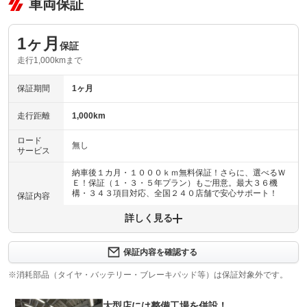
車両保証
1ヶ月
保証
走行1,000kmまで
保証期間
1ヶ月
走行距離
1,000km
ロード
無し
サービス
納車後１カ月・１０００ｋｍ無料保証！さらに、選べるＷ
Ｅ！保証（１・３・５年プラン）もご用意。最大３６機
構・３４３項目対応、全国２４０店舗で安心サポート！
保証内容
詳しく見る
保証内容について問い合わせる
納車後１ヶ月・１０００ｋｍ以内は３６機構・３４３項目
保証項目
を保証いたします。詳しくは販売店までお問い合わせ下さ
保証内容を確認する
い。
※消耗部品（タイヤ・バッテリー・ブレーキパッド等）は保証対象外です。
修理回数
無制限
大型店には整備工場を併設！