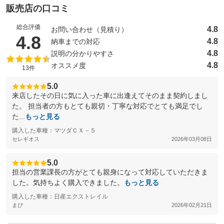
販売店の口コミ
総合評価
4.8
お問い合わせ（見積り）
（5点満点中）
4.8
4.8
納車までの対応
4.8
説明の分かりやすさ
4.8
オススメ度
13件
5.0
来店したその日に気に入った車に出逢えてそのまま契約しまし
た。 担当者の方もとても親切・丁寧な対応でとても満足でし
た...
もっと見る
購入した車種：マツダＣＸ－５
セレギオス
2026年03月08日
5.0
担当の営業課長の方がとても親身になって対応していただきま
した。気持ちよく購入できました。
もっと見る
購入した車種：日産エクストレイル
まび
2026年02月21日