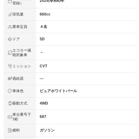
2024(令和6)年
登録）
排気量
660cc
乗車定員
４名
ドア
5D
エコカー減
－
税対象車
ミッション
CVT
過給器
―
車体色
ピュアホワイトパール
駆動方式
4WD
車台番号下
687
3桁
燃料
ガソリン