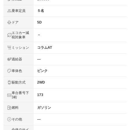
-
について
乗車定員
５名
ドア
5D
エコカー減
－
税対象車
ミッション
コラムAT
過給器
―
車体色
ピンク
駆動方式
2WD
車台番号下
173
3桁
燃料
ガソリン
その他
―
全体のサイ