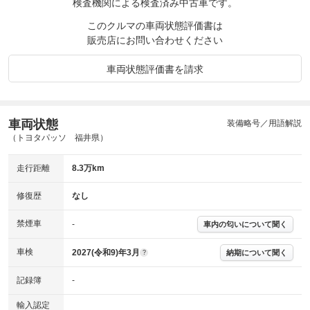
検査機関による検査済み中古車です。
このクルマの車両状態評価書は
販売店にお問い合わせください
車両状態評価書を請求
車両状態
装備略号／用語解説
（トヨタパッソ 福井県）
走行距離
8.3万km
修復歴
なし
禁煙車
-
車内の匂いについて聞く
車検
2027(令和9)年3月
納期について聞く
?
記録簿
-
輸入認定