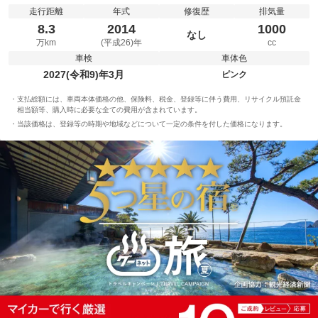
走行距離
年式
修復歴
排気量
8.3
2014
1000
なし
万km
(平成26)年
cc
車検
車体色
2027(令和9)年3月
ピンク
支払総額には、車両本体価格の他、保険料、税金、登録等に伴う費用、リサイクル預託金
相当額等、購入時に必要な全ての費用が含まれています。
当該価格は、登録等の時期や地域などについて一定の条件を付した価格になります。