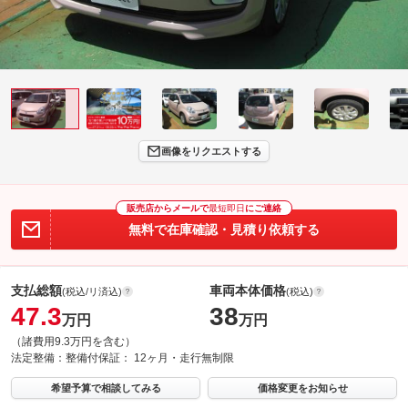
画像をリクエストする
販売店からメールで
最短即日
にご連絡
無料で在庫確認・見積り依頼する
支払総額
車両本体価格
(税込/リ済込)
(税込)
47.3
38
万円
万円
（諸費用9.3万円を含む）
法定整備：
整備付
保証：
12ヶ月・走行無制限
希望予算で相談してみる
価格変更をお知らせ