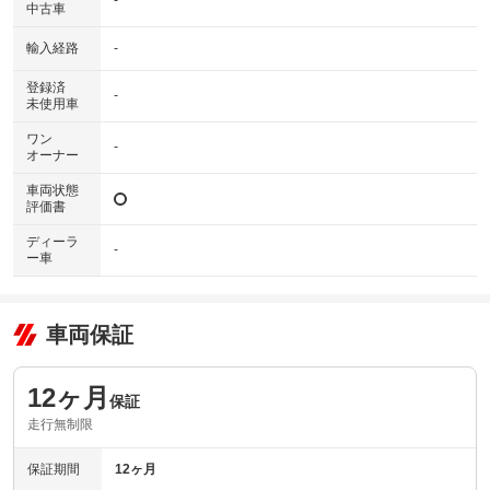
-
中古車
輸入経路
-
登録済
-
未使用車
ワン
-
オーナー
車両状態
評価書
ディーラ
-
ー車
車両保証
12ヶ月
保証
走行無制限
保証期間
12ヶ月