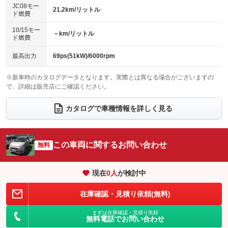
：装備なし
：装備なし
JC08モー
21.2km/リットル
ド燃費
電動格納ミラー
パワーシート
3列シート
：装備なし
：装備なし
：装備なし
10/15モー
装備略号／用語解説
－km/リットル
ベンチシート
フルフラットシート
ド燃費
：装備なし
：装備なし
チップアップシート
オットマン
：装備なし
：装備なし
最高出力
69ps(51kW)/6000rpm
電動格納サードシート
シートヒーター
：装備なし
：装備なし
※新車時のカタログデータとなります。実際とは異なる場合がございますの
で、詳細は販売店にご確認ください。
ウォークスルー
後席モニター
：装備なし
：装備なし
電動リアゲート
フロントカメラ
カタログで車種情報を詳しく見る
：装備なし
：装備なし
シートエアコン
全周囲カメラ
：装備なし
：装備なし
サイドカメラ
ルーフレール
この車両に関するお問い合わせ
：装備なし
無料
：装備なし
エアサスペンション
ヘッドライトウォッシャー
：装備なし
：装備なし
現在
0
人
が検討中
装備略号／用語解説
在庫確認・見積り依頼(無料)
まずは在庫確認・見積り依頼
無料電話でお問い合わせ