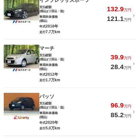
インプレッサスポーツ
支払総額
132.9
万円
(税込)(リ済込・追)
車両本体価格
121.1
万円
(税込)
2018年
年式
7.7万km
走行
マーチ
支払総額
39.9
万円
(税込)(リ済込・追)
車両本体価格
28.4
万円
(税込)
2012年
年式
1.7万km
走行
パッソ
支払総額
96.9
万円
(税込)(リ済込・追)
車両本体価格
85.2
万円
(税込)
2020年
年式
5.0万km
走行