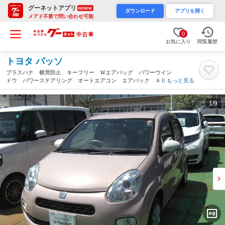
グーネットアプリ
RENEW
ダウンロード
アプリを開く
メアド不要で問い合わせ可能
0
お気に入り
閲覧履歴
トヨタ パッソ
プラスハナ 横滑防止 キーフリー Ｗエアバッグ パワーウイン
ドウ パワーステアリング オートエアコン エアバック ＡＢＳ
もっと見る
（福井県）
1
/9