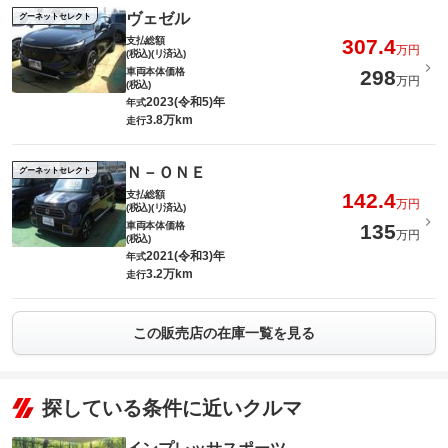
ヴェゼル
グーネットセレクト
支払総額
307.4
万円
(税込)(リ済込)
車両本体価格
298
万円
(税込)
2023(令和5)年
年式
3.8万km
走行
Ｎ－ＯＮＥ
グーネットセレクト
支払総額
142.4
万円
(税込)(リ済込)
車両本体価格
135
万円
(税込)
2021(令和3)年
年式
3.2万km
走行
この販売店の在庫一覧を見る
探している条件に近いクルマ