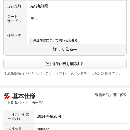
走行距離
走行無制限
ロード
無し
サービス
-
保証内容
保証内容について問い合わせる
詳しく見る
保証項目
-
修理回数
-
保証内容を確認する
※消耗部品（タイヤ・バッテリー・ブレーキパッド等）は保証対象外です。
上限金額
-
免責金
無し
基本仕様
装備略号／用語解説
保証修理
-
受付先
（トヨタパッソ 福井県）
整備付 法定12ヶ月または法定24ヶ月点検整備付
年式（初度
法定整備
※車検なし・車検整備付の場合は法定24ヶ月点検整備付
2014(平成26)年
登録）
※商用車は6ヶ月または12ヶ月点検整備付
法定整備
排気量
1000cc