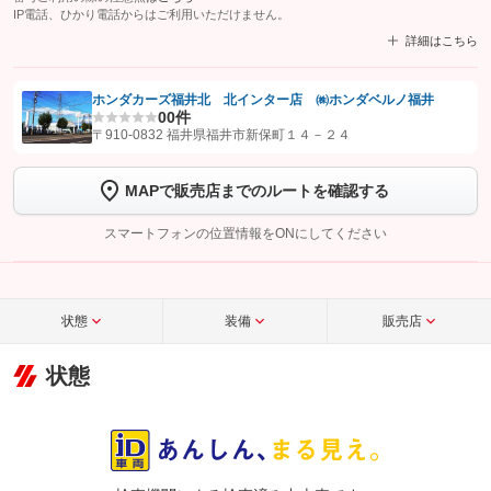
IP電話、ひかり電話からはご利用いただけません。
詳細はこちら
ホンダカーズ福井北 北インター店 ㈱ホンダベルノ福井
0
0件
【STEP1】
認証画面でグーネットを友だち追加してから「許可する」ボタンを押
〒910-0832 福井県福井市新保町１４－２４
します
MAPで販売店までのルートを確認する
【STEP2】
トーク画面で
ボタンをタップして問い合わせを
完了してください。
スマートフォンの位置情報をONにしてください
こちら
状態
装備
販売店
状態