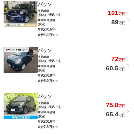
パッソ
支払総額
101
万円
(税込)(リ済込・追)
車両本体価格
89
万円
(税込)
2016年
年式
4.4万km
走行
パッソ
グーネットセレクト
支払総額
72
万円
(税込)(リ済込・追)
車両本体価格
60.5
万円
(税込)
2018年
年式
5.9万km
走行
パッソ
支払総額
75.8
万円
(税込)(リ済込・追)
車両本体価格
65.4
万円
(税込)
2016年
年式
7.8万km
走行