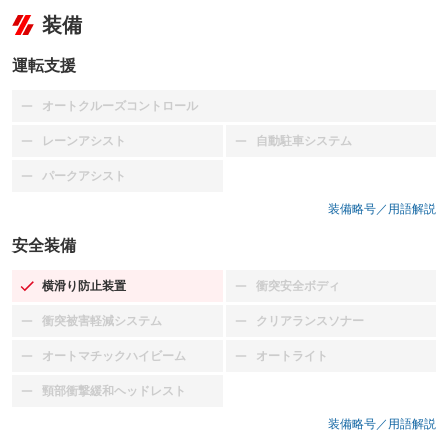
装備
運転支援
オートクルーズコントロール
：装備なし
レーンアシスト
自動駐車システム
：装備なし
：装備なし
パークアシスト
：装備なし
装備略号／用語解説
安全装備
横滑り防止装置
衝突安全ボディ
：装備あり
：装備なし
衝突被害軽減システム
クリアランスソナー
：装備なし
：装備なし
オートマチックハイビーム
オートライト
：装備なし
：装備なし
頸部衝撃緩和ヘッドレスト
：装備なし
装備略号／用語解説