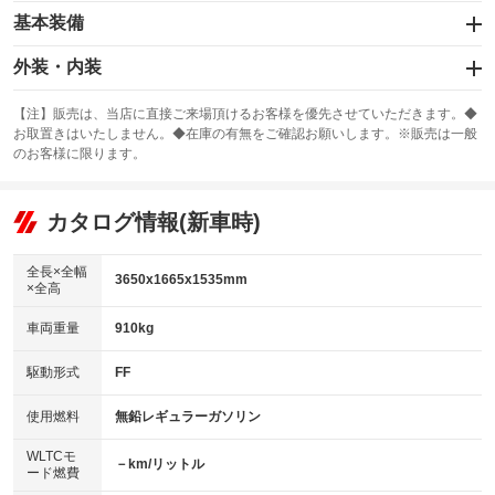
基本装備
エアバッグ：運転席/助手席/サイド
外装・内装
：装備あり
スライドドア
カーナビ：メモリーナビ他
：装備なし
：装備あり
【注】販売は、当店に直接ご来場頂けるお客様を優先させていただきます。◆
お取置きはいたしません。◆在庫の有無をご確認お願いします。※販売は一般
サンルーフ
ABS
TV
：装備なし
：装備あり
：装備なし
のお客様に限ります。
エアコン
Wエアコン
オーディオ
：装備あり
：装備なし
：装備なし
リフトアップ
パワーステアリング
カタログ情報(新車時)
ビジュアル
：装備なし
：装備あり
：装備なし
ダウンヒルアシストコントロール
アルミホイール
：装備なし
：装備なし
全長×全幅
3650x1665x1535mm
×全高
パワーウィンドウ
盗難防止システム
革シート
ハーフレザーシート
：装備あり
：装備なし
：装備なし
：装備なし
車両重量
910kg
アイドリングストップ
ドライブレコーダー
キーレス
LEDヘッドランプ
：装備なし
：装備なし
：装備あり
：装備なし
USB入力端子
Bluetooth接続
駆動形式
FF
HID(キセノンライト)
ポータブルナビ
：装備なし
：装備なし
：装備なし
：装備なし
100V電源
クリーンディーゼル
バックカメラ
ETC
使用燃料
無鉛レギュラーガソリン
：装備なし
：装備なし
：装備なし
：装備なし
センターデフロック
エアロ
スマートキー
：装備なし
WLTCモ
：装備なし
：装備なし
－km/リットル
ード燃費
レンタカーアップ
展示・試乗車
ローダウン
ランフラットタイヤ
：装備なし
：装備なし