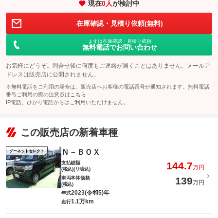
現在
0
人
が検討中
在庫確認・見積り依頼(無料)
まずは在庫確認・見積り依頼
無料電話でお問い合わせ
お気軽にどうぞ。問合せ後に何度もご連絡が届くことはありません。メールア
ドレスは販売店に公開されません。
※無料電話をご利用の場合は、販売店へお客様の電話番号が通知されます。無料電話
番号ご利用の際の注意点は
こちら
IP電話、ひかり電話からはご利用いただけません。
この販売店の新着車種
Ｎ－ＢＯＸ
グーネットセレクト
支払総額
144.7
万円
(税込)(リ済込)
車両本体価格
139
万円
(税込)
2023(令和5)年
年式
1.1万km
走行