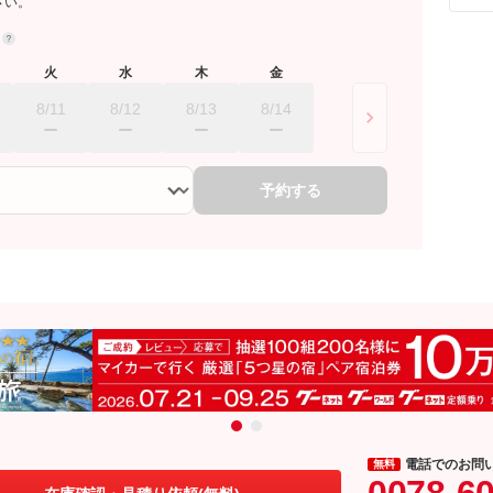
さい。
約
火
水
木
金
8/11
8/12
8/13
8/14
予約する
電話でのお問
無料
0078-6