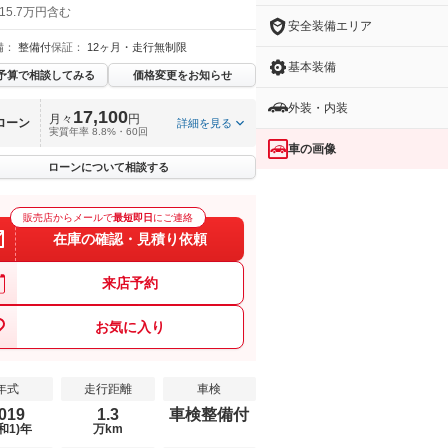
15.7万円含む
安全装備エリア
備：
整備付
保証：
12ヶ月・走行無制限
基本装備
予算で相談してみる
価格変更をお知らせ
外装・内装
17,100
月々
円
ローン
詳細を見る
実質年率 8.8%・60回
車の画像
ローンについて相談する
販売店からメールで
最短即日
にご連絡
在庫の確認・見積り依頼
来店予約
お気に入り
年式
走行距離
車検
019
1.3
車検整備付
和1)年
万km