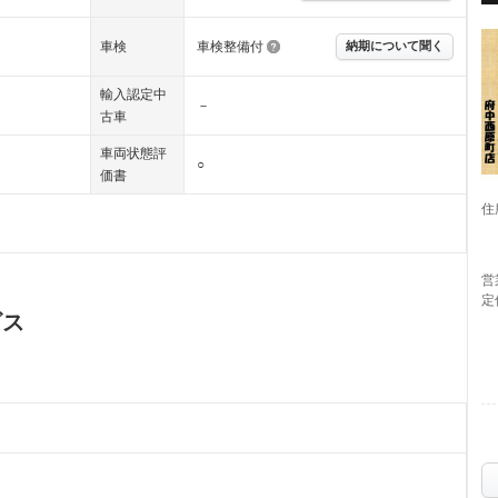
車検
車検整備付
納期について聞く
輸入認定中
－
古車
車両状態評
○
価書
住
営
定
ビス