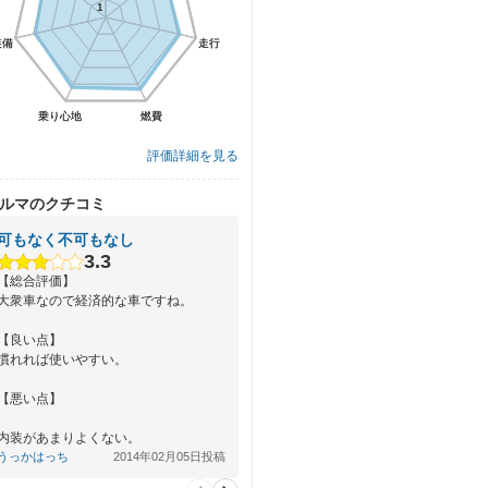
1
1
装備
装備
走行
走行
乗り心地
乗り心地
燃費
燃費
評価詳細を見る
ルマのクチコミ
可もなく不可もなし
3.3
【総合評価】
大衆車なので経済的な車ですね。
【良い点】
慣れれば使いやすい。
【悪い点】
内装があまりよくない。
うっかはっち
2014年02月05日投稿