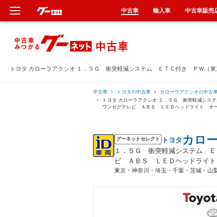
中古車
輸入車
中古車販売
新車
中古車
トヨタ カローラアクシオ １．５Ｇ 衝突軽減システム ＥＴＣ付き ＰＷ（
輸入車
中古車
トヨタの中古車
カローラアクシオの中古
トヨタ カローラアクシオ １．５Ｇ 衝突軽減シ
ワンセグテレビ ＡＢＳ ＬＥＤヘッドライト オ
クルマ買取
カロ
トヨタ
カーリース
グーネットセレクト
１．５Ｇ 衝突軽減システム Ｅ
ビ ＡＢＳ ＬＥＤヘッドライト
タイヤ交換
東京・神奈川・埼玉・千葉・茨城・山
整備工場
車検