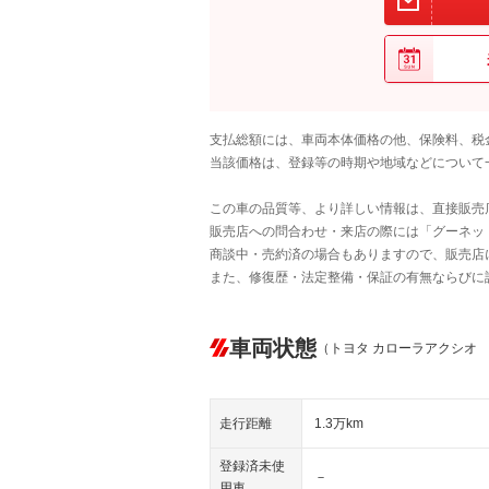
支払総額には、車両本体価格の他、保険料、税
当該価格は、登録等の時期や地域などについて
この車の品質等、より詳しい情報は、直接販売
販売店への問合わせ・来店の際には「グーネット中
商談中・売約済の場合もありますので、販売店
また、修復歴・法定整備・保証の有無ならびに
車両状態
（トヨタ カローラアクシオ
走行距離
1.3万km
登録済未使
－
用車