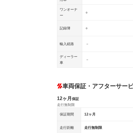
ワンオーナ
○
ー
記録簿
○
輸入経路
－
ディーラー
－
車
車両保証・アフターサー
12ヶ月
保証
走行無制限
保証期間
12ヶ月
走行距離
走行無制限