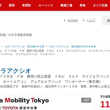
店
新車
車買取
カーリース
整備工場
車検
タイヤ交換
English
ヘルプ
お
東京都）の中古車販売情報
車
カローラアクシオ・東京都の中古車
カローラアクシオ・東京都府中市の中古車
ステム ＥＴＣ付き ＰＷ 横滑り防止装置 イモビ ＡＵＸ サイドエアバック メンテナンスノ
ートエアコン デュアルエアバック ワンオーナー
ーラアクシオ
ＴＣ付き ＰＷ 横滑り防止装置 イモビ ＡＵＸ サイドエアバック
 オートエアコン デュアルエアバック ワンオーナー（東京都）
梨在住限定です 新府中街道沿い、国立府中インター１０分 電車、府中駅にお迎え
支払総
1
/47
11