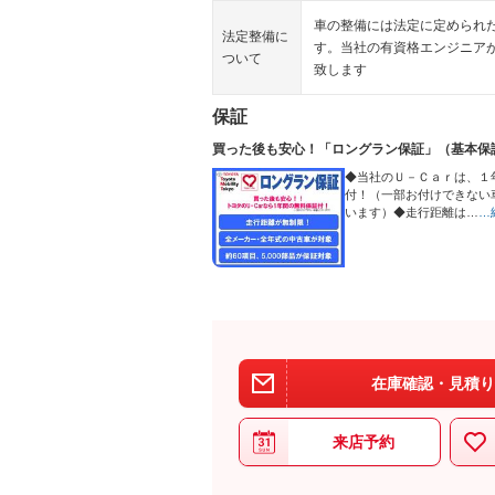
車の整備には法定に定められ
法定整備に
す。当社の有資格エンジニア
ついて
致します
保証
買った後も安心！「ロングラン保証」（基本保
◆当社のＵ－Ｃａｒは、１
付！（一部お付けできな
います）◆走行距離は…
…
在庫確認・見積り
来店予約