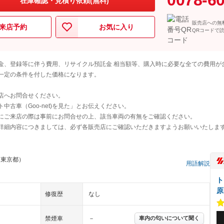
在庫確認・見積り依頼(無料)
販売店への無
来店予約
お気に入り
QRコードで
金、登録等に伴う費用、リサイクル預託金 相当額等、購入時に必要な全ての費用が
一定の条件を付した価格になります。
店へお問合せください。
古車（Goo-net)を見た」とお伝えください。
にご来店の際は事前にお問合せの上、該当車両の有無をご確認ください。
詳細内容につきましては、必ず各販売店にご確認いただきますようお願いいたしま
 東京都）
用語解説
ト
原
修復歴
なし
禁煙車
－
車内の匂いについて聞く