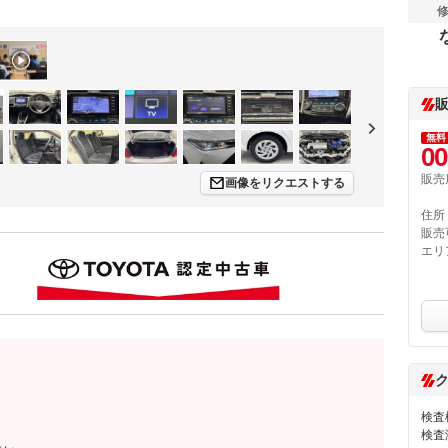
無料
00
販売
画像をリクエストする
住所
販売
エリ
検査
検査