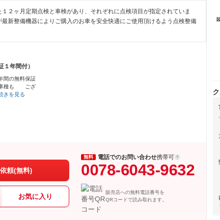
た１２ヶ月定期点検と車検があり、それぞれに点検項目が指定されていま
が最新整備機器によりご購入のお車を安全快適にご使用頂けるよう点検整備
証１年間付）
年間の無料保証
い車種も ござ
ク
続きを見る
電話でのお問い合わせ
携帯可
無料
0078-6043-9632
依頼(無料)
販売店への無料電話番号を
お気に入り
QRコードで読み取れます。