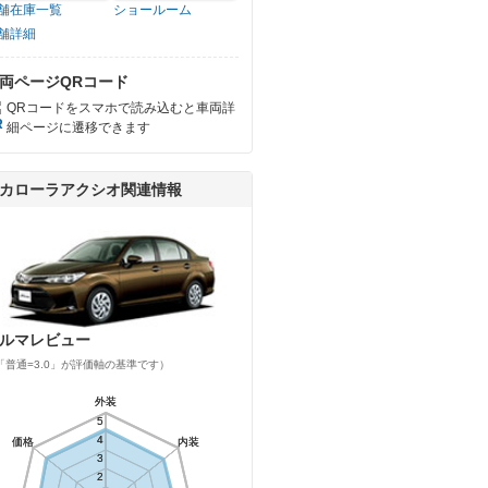
舗在庫一覧
ショールーム
舗詳細
両ページQRコード
QRコードをスマホで読み込むと車両詳
細ページに遷移できます
カローラアクシオ関連情報
ルマレビュー
「普通=3.0」が評価軸の基準です）
外装
外装
5
5
4
4
価格
価格
内装
内装
3
3
2
2