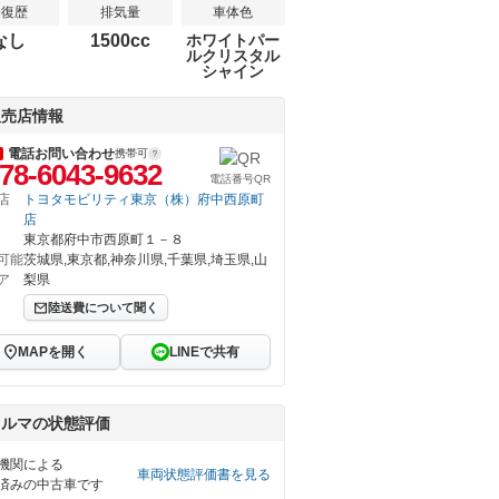
修復歴
排気量
車体色
なし
1500cc
ホワイトパー
ルクリスタル
シャイン
販売店情報
電話お問い合わせ
携帯可
78-6043-9632
電話番号QR
店
トヨタモビリティ東京（株）府中西原町
店
東京都府中市西原町１－８
可能
茨城県,東京都,神奈川県,千葉県,埼玉県,山
ア
梨県
陸送費について聞く
MAPを開く
LINEで共有
クルマの状態評価
機関による
車両状態評価書を見る
済みの中古車です