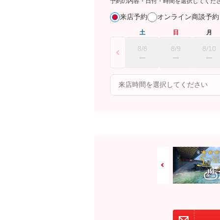
予約の内容・日付・時間を選択してくだ
来店予約
オンライン商談予
土
日
月
8/8
8/9
8/10