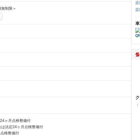
店
離無制限＞
店
車
ク
（
24ヶ月点検整備付
は法定24ヶ月点検整備付
月点検整備付