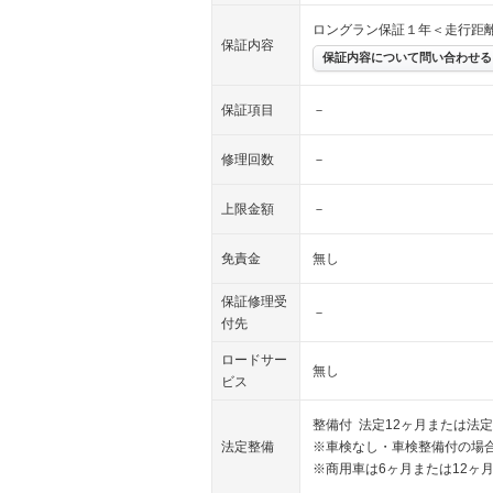
ロングラン保証１年＜走行距
保証内容
保証内容について問い合わせる
保証項目
－
修理回数
－
上限金額
－
免責金
無し
保証修理受
－
付先
ロードサー
無し
ビス
整備付 法定12ヶ月または法定
法定整備
※車検なし・車検整備付の場合
※商用車は6ヶ月または12ヶ