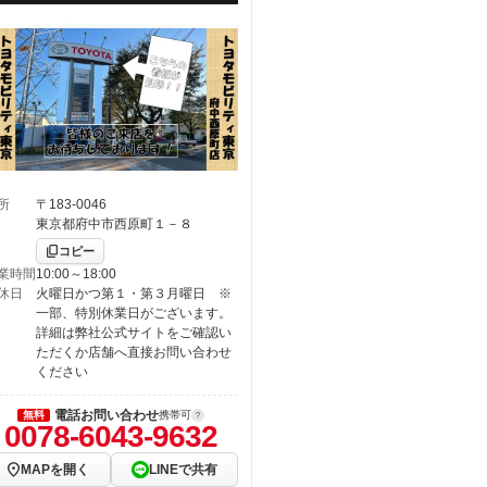
所
〒183-0046
東京都府中市西原町１－８
コピー
業時間
10:00～18:00
休日
火曜日かつ第１・第３月曜日 ※
一部、特別休業日がございます。
詳細は弊社公式サイトをご確認い
ただくか店舗へ直接お問い合わせ
ください
電話お問い合わせ
無料
携帯可
0078-6043-9632
MAPを開く
LINEで共有