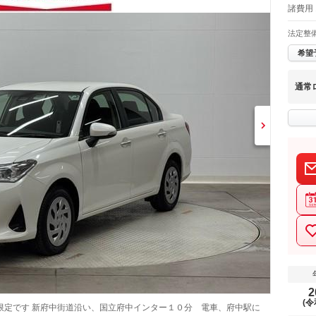
諸費用 
法定整
希望
通常
2
(令
限定です 新府中街道沿い、国立府中インター１０分 電車、府中駅に