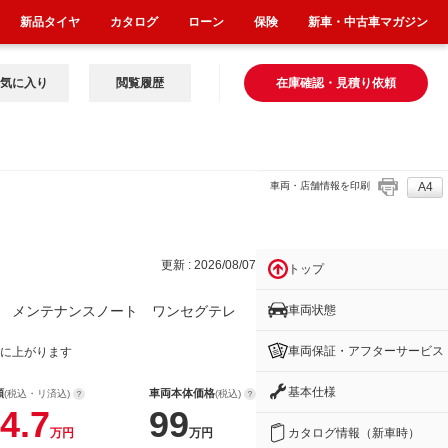
新品タイヤ
カタログ
ローン
保険
新車・中古車マガジン
気に入り
閲覧履歴
在庫確認・見積り依頼
車両・店舗情報を印刷
A4
ート
更新 : 2026/08/07
トップ
車両状態
 メンテナンスノート ワンセグテレ
車両保証・アフターサービス
に上がります
基本仕様
額
車両本体価格
(税込・リ済込)
(税込)
4.7
99
カタログ情報（新車時）
万円
万円