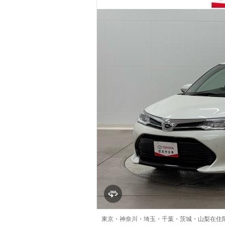
マガジン
車カタログ
自動車ローン
保険
レビュー
価格相場
教習所
用語集
東京・神奈川・埼玉・千葉・茨城・山梨在住