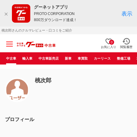
グーネットアプリ
表示
PROTO CORPORATION
800万ダウンロード達成！
桃次郎さんのクルマレビュー・口コミをご紹介
0
お気に入り
閲覧履歴
中古車
輸入車
中古車販売店
新車
車買取
カーリース
整備工場
桃次郎
プロフィール