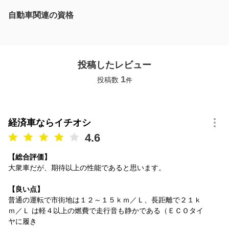
自動車関連の資格
投稿したレビュー
1
投稿数
件
経済車ならイチオシ
4.6
【総合評価】
大衆車だが、期待以上の性能であると思います。
【良い点】
普通の運転で市街地は１２～１５ｋｍ／Ｌ、長距離で２１ｋ
ｍ／Ｌ は軽４以上の燃費で走行音も静かである（ＥＣＯタイ
ヤに履き