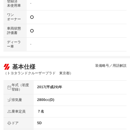
登録済
-
未使用車
ワン
オーナー
車両状態
評価書
ディーラ
-
ー車
基本仕様
装備略号／用語解説
（トヨタランドクルーザープラド 東京都）
年式（初度
2017(平成29)年
登録）
排気量
2800cc(D)
乗車定員
７名
ドア
5D