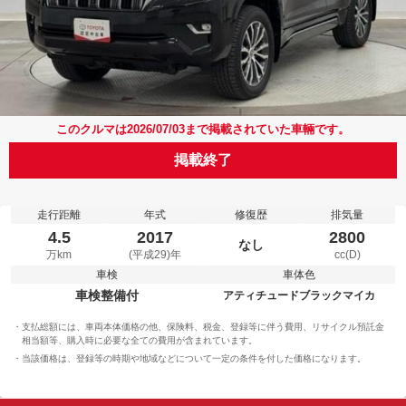
このクルマは2026/07/03まで掲載されていた車輛です。
掲載終了
走行距離
年式
修復歴
排気量
4.5
2017
2800
なし
万km
(平成29)年
cc(D)
車検
車体色
車検整備付
アティチュードブラックマイカ
支払総額には、車両本体価格の他、保険料、税金、登録等に伴う費用、リサイクル預託金
相当額等、購入時に必要な全ての費用が含まれています。
当該価格は、登録等の時期や地域などについて一定の条件を付した価格になります。