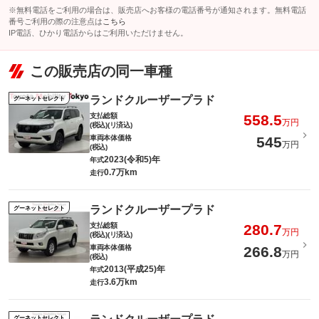
※無料電話をご利用の場合は、販売店へお客様の電話番号が通知されます。無料電話
番号ご利用の際の注意点は
こちら
IP電話、ひかり電話からはご利用いただけません。
この販売店の同一車種
ランドクルーザープラド
グーネットセレクト
支払総額
558.5
万円
(税込)(リ済込)
車両本体価格
545
万円
(税込)
2023(令和5)年
年式
0.7万km
走行
ランドクルーザープラド
グーネットセレクト
支払総額
280.7
万円
(税込)(リ済込)
車両本体価格
266.8
万円
(税込)
2013(平成25)年
年式
3.6万km
走行
グーネットセレクト