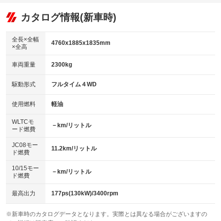
：装備あり
：装備なし
：装備あり
可
リフトアップ
パワーステアリング
カタログ情報(新車時)
：装備なし
：装備あり
ビジュアル：-／DVD再生
：装備あり
ダウンヒルアシストコントロール
：装備なし
アルミホイール：19インチ
全長×全幅
：装備あり
4760x1885x1835mm
×全高
パワーウィンドウ
盗難防止システム
：装備あり
：装備あり
革シート
ハーフレザーシート
：装備あり
：装備なし
車両重量
2300kg
アイドリングストップ
ドライブレコーダー
：装備なし
：装備あり
キーレス
LEDヘッドランプ
：装備あり
：装備あり
USB入力端子
Bluetooth接続
駆動形式
フルタイム４WD
：装備なし
：装備あり
HID(キセノンライト)
ポータブルナビ
：装備なし
：装備なし
100V電源
クリーンディーゼル
使用燃料
軽油
：装備あり
：装備なし
バックカメラ
ETC2.0
：装備あり
：装備あり
センターデフロック
：装備なし
WLTCモ
エアロ
スマートキー
－km/リットル
：装備なし
：装備あり
ード燃費
レンタカーアップ
展示・試乗車
：装備なし
：装備なし
ローダウン
ランフラットタイヤ
：装備なし
：装備なし
JC08モー
11.2km/リットル
ド燃費
電動格納ミラー
：装備あり
パワーシート
3列シート
：装備あり
：装備あり
10/15モー
装備略号／用語解説
－km/リットル
ド燃費
ベンチシート
フルフラットシート
：装備なし
：装備なし
チップアップシート
オットマン
最高出力
177ps(130kW)/3400rpm
：装備なし
：装備なし
電動格納サードシート
シートヒーター
：装備なし
：装備あり
※新車時のカタログデータとなります。実際とは異なる場合がございますの