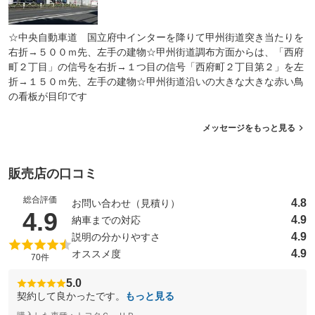
☆中央自動車道 国立府中インターを降りて甲州街道突き当たりを
右折→５００ｍ先、左手の建物☆甲州街道調布方面からは、「西府
町２丁目」の信号を右折→１つ目の信号「西府町２丁目第２」を左
折→１５０ｍ先、左手の建物☆甲州街道沿いの大きな大きな赤い鳥
の看板が目印です
メッセージをもっと見る
販売店の口コミ
総合評価
4.8
お問い合わせ（見積り）
（5点満点中）
4.9
4.9
納車までの対応
4.9
説明の分かりやすさ
4.9
オススメ度
70件
5.0
契約して良かったです。
もっと見る