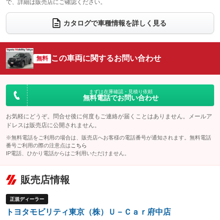
で、詳細は販売店にご確認ください。
ウォークスルー
後席モニター
：装備なし
：装備なし
カタログで車種情報を詳しく見る
電動リアゲート
フロントカメラ
：装備なし
：装備なし
シートエアコン
全周囲カメラ
：装備あり
：装備あり
この車両に関するお問い合わせ
サイドカメラ
無料
ルーフレール
：装備なし
：装備なし
エアサスペンション
ヘッドライトウォッシャー
：装備なし
：装備なし
装備略号／用語解説
まずは在庫確認・見積り依頼
無料電話でお問い合わせ
お気軽にどうぞ。問合せ後に何度もご連絡が届くことはありません。メールア
ドレスは販売店に公開されません。
※無料電話をご利用の場合は、販売店へお客様の電話番号が通知されます。無料電話
番号ご利用の際の注意点は
こちら
IP電話、ひかり電話からはご利用いただけません。
販売店情報
正規ディーラー
トヨタモビリティ東京（株）Ｕ－Ｃａｒ府中店