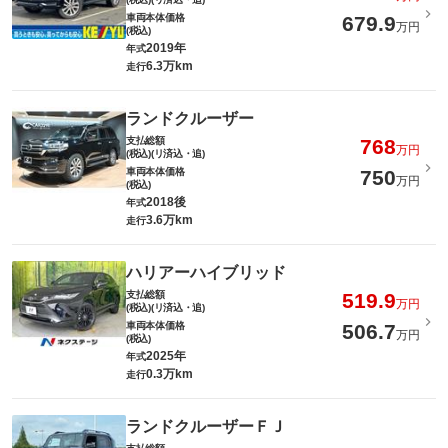
車両本体価格
679.9
万円
(税込)
2019年
年式
6.3万km
走行
ランドクルーザー
支払総額
768
万円
(税込)(リ済込・追)
車両本体価格
750
万円
(税込)
2018後
年式
3.6万km
走行
ハリアーハイブリッド
支払総額
519.9
万円
(税込)(リ済込・追)
車両本体価格
506.7
万円
(税込)
2025年
年式
0.3万km
走行
ランドクルーザーＦＪ