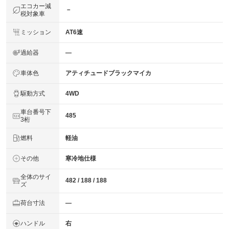
エコカー減
－
税対象車
ミッション
AT6速
過給器
―
車体色
アティチュードブラックマイカ
駆動方式
4WD
車台番号下
485
3桁
燃料
軽油
その他
寒冷地仕様
全体のサイ
482 / 188 / 188
ズ
荷台寸法
―
ハンドル
右