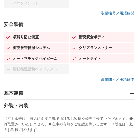
パークアシスト
：装備なし
装備略号／用語解説
安全装備
横滑り防止装置
衝突安全ボディ
：装備あり
：装備あり
衝突被害軽減システム
クリアランスソナー
：装備あり
：装備あり
オートマチックハイビーム
オートライト
：装備あり
：装備あり
頸部衝撃緩和ヘッドレスト
：装備なし
装備略号／用語解説
基本装備
エアバッグ：運転席/助手席/サイド
外装・内装
：装備あり
スライドドア
カーナビ：メモリーナビ他
：装備なし
：装備あり
【注】販売は、当店に直接ご来場頂けるお客様を優先させていただきます。◆
お取置きはいたしません。◆在庫の有無をご確認お願いします。※販売は一般
サンルーフ
ABS
TV：フルセグ
：装備なし
：装備あり
：装備あり
のお客様に限ります。
エアコン
Wエアコン
オーディオ：CDまたはCDチェンジャー／ミュージックプレイヤー接続