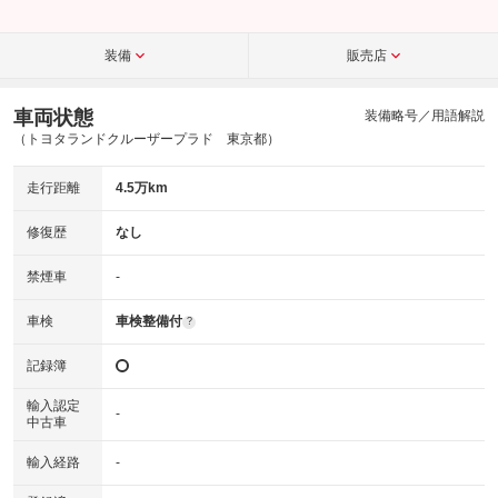
装備
販売店
車両状態
装備略号／用語解説
（トヨタランドクルーザープラド 東京都）
走行距離
4.5万km
修復歴
なし
禁煙車
-
車検
車検整備付
?
記録簿
輸入認定
-
中古車
輸入経路
-