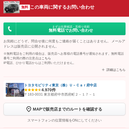
この車両に関するお問い合わせ
無料
まずは在庫確認・見積り依頼
無料電話でお問い合わせ
お気軽にどうぞ。問合せ後に何度もご連絡が届くことはありません。 メールア
ドレスは販売店に公開されません。
※無料電話をご利用の場合は、販売店へお客様の電話番号が通知されます。無料電話
番号ご利用の際の注意点は
こちら
IP電話、ひかり電話からはご利用いただけません。
詳細はこちら
トヨタモビリティ東京（株）Ｕ－Ｃａｒ府中店
4.9
70件
【STEP1】
認証画面でグーネットを友だち追加してから「許可する」ボタンを押
〒183-0031 東京都府中市西府町２－１７－１
します
MAPで販売店までのルートを確認する
【STEP2】
トーク画面で
ボタンをタップして問い合わせを
完了してください。
スマートフォンの位置情報をONにしてください
こちら