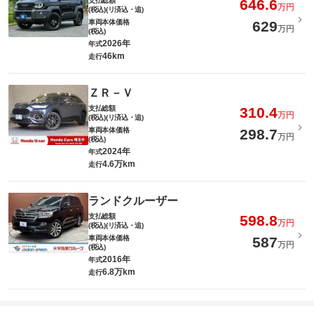
支払総額
646.6
万円
(税込)(リ済込・追)
車両本体価格
629
万円
(税込)
2026年
年式
46km
走行
ＺＲ－Ｖ
支払総額
310.4
万円
(税込)(リ済込・追)
車両本体価格
298.7
万円
(税込)
2024年
年式
4.6万km
走行
ランドクルーザー
支払総額
598.8
万円
(税込)(リ済込・追)
車両本体価格
587
万円
(税込)
2016年
年式
6.8万km
走行