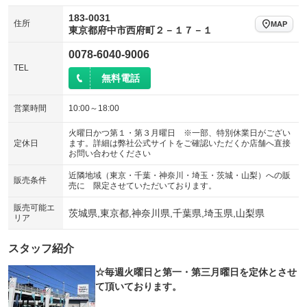
183-0031
住所
MAP
東京都府中市西府町２－１７－１
0078-6040-9006
TEL
無料電話
営業時間
10:00～18:00
火曜日かつ第１・第３月曜日 ※一部、特別休業日がござい
定休日
ます。詳細は弊社公式サイトをご確認いただくか店舗へ直接
お問い合わせください
近隣地域（東京・千葉・神奈川・埼玉・茨城・山梨）への販
販売条件
売に 限定させていただいております。
販売可能エ
茨城県,東京都,神奈川県,千葉県,埼玉県,山梨県
リア
スタッフ紹介
☆毎週火曜日と第一・第三月曜日を定休とさせ
て頂いております。