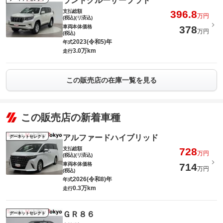
ランドクルーザープラド
支払総額
396.8
万円
(税込)(リ済込)
車両本体価格
378
万円
(税込)
2023(令和5)年
年式
3.0万km
走行
この販売店の在庫一覧を見る
この販売店の新着車種
アルファードハイブリッド
グーネットセレクト
支払総額
728
万円
(税込)(リ済込)
車両本体価格
714
万円
(税込)
2026(令和8)年
年式
0.3万km
走行
ＧＲ８６
グーネットセレクト