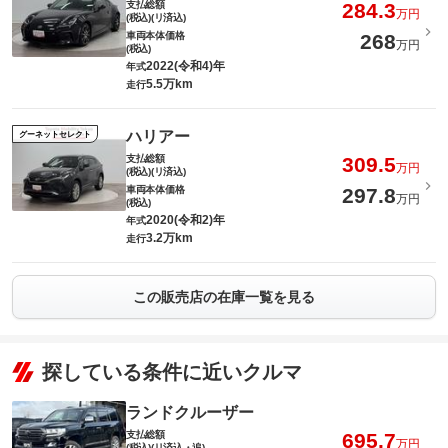
支払総額
284.3
万円
(税込)(リ済込)
車両本体価格
268
万円
(税込)
2022(令和4)年
年式
5.5万km
走行
ハリアー
グーネットセレクト
支払総額
309.5
万円
(税込)(リ済込)
車両本体価格
297.8
万円
(税込)
2020(令和2)年
年式
3.2万km
走行
この販売店の在庫一覧を見る
探している条件に近いクルマ
ランドクルーザー
支払総額
695.7
万円
(税込)(リ済込・追)