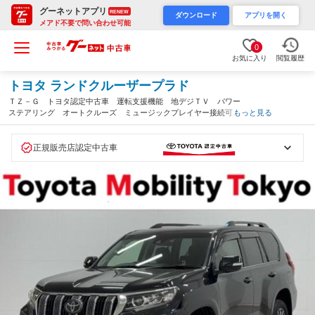
グーネットアプリ
RENEW
ダウンロード
アプリを開く
メアド不要で問い合わせ可能
0
お気に入り
閲覧履歴
トヨタ ランドクルーザープラド
ＴＺ－Ｇ トヨタ認定中古車 運転支援機能 地デジＴＶ パワー
ステアリング オートクルーズ ミュージックプレイヤー接続可
もっと見る
電動シート ＬＥＤライト 記録簿 ドラレコ アルミホイール
ワンオーナー車 ４ＷＤ（東京都）
正規販売店認定中古車