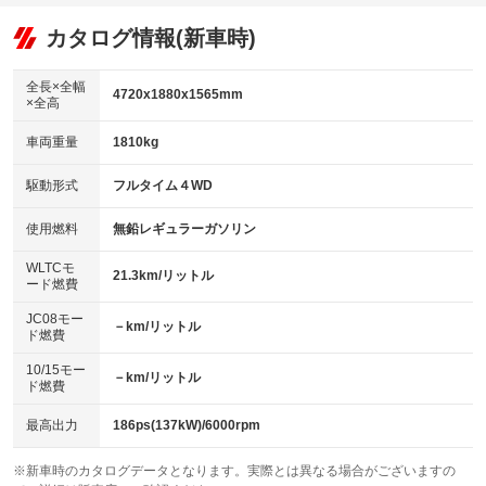
オーディオ：ミュージックプレイヤー接続可
：装備あり
：装備なし
：装備あり
リフトアップ
パワーステアリング
カタログ情報(新車時)
ビジュアル
：装備なし
：装備あり
：装備なし
ダウンヒルアシストコントロール
アルミホイール：アルミホイール
：装備なし
：装備あり
全長×全幅
4720x1880x1565mm
×全高
パワーウィンドウ
盗難防止システム
革シート
ハーフレザーシート
：装備あり
：装備あり
：装備あり
：装備なし
車両重量
1810kg
アイドリングストップ
ドライブレコーダー
キーレス
LEDヘッドランプ
：装備あり
：装備あり
：装備あり
：装備あり
USB入力端子
Bluetooth接続
駆動形式
フルタイム４WD
HID(キセノンライト)
ポータブルナビ
：装備あり
：装備あり
：装備なし
：装備なし
100V電源
クリーンディーゼル
バックカメラ
ETC2.0
使用燃料
無鉛レギュラーガソリン
：装備あり
：装備なし
：装備あり
：装備あり
センターデフロック
エアロ
スマートキー
：装備なし
WLTCモ
：装備なし
：装備あり
21.3km/リットル
ード燃費
レンタカーアップ
展示・試乗車
ローダウン
ランフラットタイヤ
：装備なし
：装備なし
：装備なし
：装備なし
JC08モー
－km/リットル
ド燃費
電動格納ミラー
パワーシート
3列シート
：装備あり
：装備あり
：装備なし
10/15モー
装備略号／用語解説
－km/リットル
ベンチシート
フルフラットシート
ド燃費
：装備なし
：装備なし
チップアップシート
オットマン
：装備なし
：装備なし
最高出力
186ps(137kW)/6000rpm
電動格納サードシート
シートヒーター
：装備なし
：装備あり
※新車時のカタログデータとなります。実際とは異なる場合がございますの