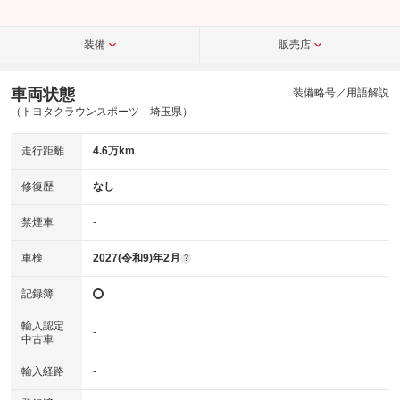
装備
販売店
車両状態
装備略号／用語解説
（トヨタクラウンスポーツ 埼玉県）
走行距離
4.6万km
修復歴
なし
禁煙車
-
車検
2027(令和9)年2月
?
記録簿
輸入認定
-
中古車
輸入経路
-