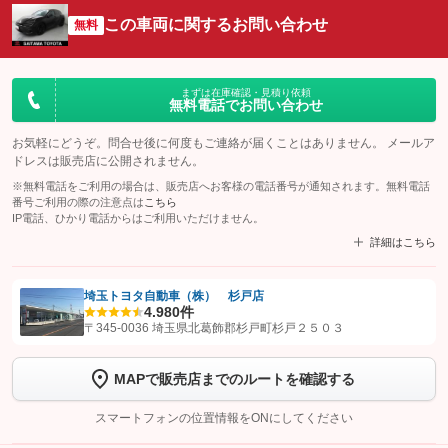
この車両に関するお問い合わせ
無料
まずは在庫確認・見積り依頼
無料電話でお問い合わせ
お気軽にどうぞ。問合せ後に何度もご連絡が届くことはありません。 メールア
ドレスは販売店に公開されません。
※無料電話をご利用の場合は、販売店へお客様の電話番号が通知されます。無料電話
番号ご利用の際の注意点は
こちら
IP電話、ひかり電話からはご利用いただけません。
詳細はこちら
埼玉トヨタ自動車（株） 杉戸店
4.9
80件
【STEP1】
認証画面でグーネットを友だち追加してから「許可する」ボタンを押
〒345-0036 埼玉県北葛飾郡杉戸町杉戸２５０３
します
MAPで販売店までのルートを確認する
【STEP2】
トーク画面で
ボタンをタップして問い合わせを
完了してください。
スマートフォンの位置情報をONにしてください
こちら