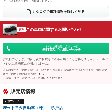
で、詳細は販売店にご確認ください。
ウォークスルー
後席モニター
：装備なし
：装備なし
電動リアゲート
フロントカメラ
カタログで車種情報を詳しく見る
：装備あり
：装備なし
シートエアコン
全周囲カメラ
：装備あり
：装備あり
サイドカメラ
ルーフレール
この車両に関するお問い合わせ
：装備なし
無料
：装備なし
エアサスペンション
ヘッドライトウォッシャー
：装備なし
：装備なし
装備略号／用語解説
まずは在庫確認・見積り依頼
無料電話でお問い合わせ
お気軽にどうぞ。問合せ後に何度もご連絡が届くことはありません。メールア
ドレスは販売店に公開されません。
※無料電話をご利用の場合は、販売店へお客様の電話番号が通知されます。無料電話
番号ご利用の際の注意点は
こちら
IP電話、ひかり電話からはご利用いただけません。
販売店情報
正規ディーラー
埼玉トヨタ自動車（株） 杉戸店