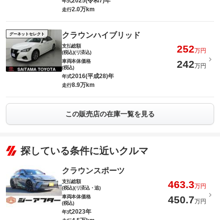
2025(令和7)年
年式
2.0万km
走行
クラウンハイブリッド
グーネットセレクト
支払総額
252
万円
(税込)(リ済込)
車両本体価格
242
万円
(税込)
2016(平成28)年
年式
8.9万km
走行
この販売店の在庫一覧を見る
探している条件に近いクルマ
クラウンスポーツ
支払総額
463.3
万円
(税込)(リ済込・追)
車両本体価格
450.7
万円
(税込)
2023年
年式