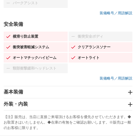
パークアシスト
：装備なし
装備略号／用語解説
安全装備
横滑り防止装置
衝突安全ボディ
：装備あり
：装備なし
衝突被害軽減システム
クリアランスソナー
：装備あり
：装備あり
オートマチックハイビーム
オートライト
：装備あり
：装備あり
頸部衝撃緩和ヘッドレスト
：装備なし
装備略号／用語解説
基本装備
エアバッグ：運転席/助手席/サイド
外装・内装
：装備あり
スライドドア
カーナビ：メモリーナビ他
：装備なし
：装備あり
【注】販売は、当店に直接ご来場頂けるお客様を優先させていただきます。◆
お取置きはいたしません。◆在庫の有無をご確認お願いします。※販売は一般
サンルーフ
ABS
TV：フルセグ
：装備あり
：装備あり
：装備あり
のお客様に限ります。
エアコン
Wエアコン