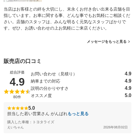
当店はお客様との絆を大切にし、末永くお付き合い出来る店舗を目
指しています。お車に関する事、どんな事でもお気軽にご相談くだ
さい。店舗のスタッフは、みんな明るく元気なスタッフばかりで
す。ぜひ、お誘い合わせの上お気軽にご来店ください。
メッセージをもっと見る
販売店の口コミ
総合評価
4.9
お問い合わせ（見積り）
（5点満点中）
4.9
4.9
納車までの対応
4.9
説明の分かりやすさ
5.0
オススメ度
80件
5.0
担当した若い営業さん がんばれ
もっと見る
購入した車種：トヨタライズ
えいちゃん
2026年08月02日