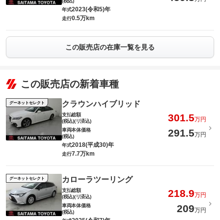
(税込)
2023(令和5)年
年式
0.5万km
走行
この販売店の在庫一覧を見る
この販売店の新着車種
クラウンハイブリッド
グーネットセレクト
支払総額
301.5
万円
(税込)(リ済込)
車両本体価格
291.5
万円
(税込)
2018(平成30)年
年式
7.7万km
走行
カローラツーリング
グーネットセレクト
支払総額
218.9
万円
(税込)(リ済込)
車両本体価格
209
万円
(税込)