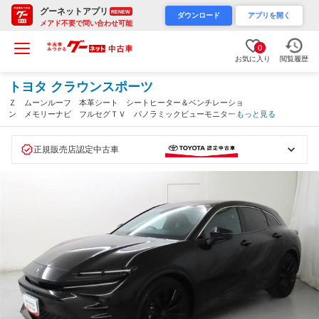
グーネットアプリ
RENEW
ダウンロード
アプリを開く
メアド不要で問い合わせ可能
0
お気に入り
閲覧履歴
トヨタ クラウンスポーツ
Ｚ ムーンルーフ 本革シート シートヒーター＆ベンチレーショ
ン メモリーナビ フルセグＴＶ パノラミックビューモニター
もっと見る
パワーバックドア 衝突回避軽減ブレーキ 踏み間違い制御装置
オートハイビーム（埼玉県）
正規販売店認定中古車