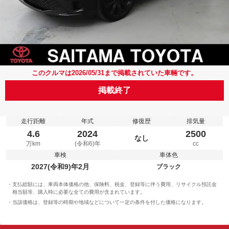
このクルマは2026/05/31まで掲載されていた車輛です。
掲載終了
走行距離
年式
修復歴
排気量
4.6
2024
2500
なし
万km
(令和6)年
cc
車検
車体色
2027(令和9)年2月
ブラック
支払総額には、車両本体価格の他、保険料、税金、登録等に伴う費用、リサイクル預託金
相当額等、購入時に必要な全ての費用が含まれています。
当該価格は、登録等の時期や地域などについて一定の条件を付した価格になります。