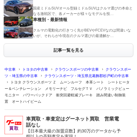
国産ミドルSUVオール型録ミドルSUVはクルマ選びの本命と
なる激戦区で、各メーカーが様々なモデルを投…
車種別・最新情報
クルマの電動化の行きつく先がBEVやFCEVなのは間違いな
いが、それらが今現在のクルマ選びの最適解か…
記事一覧を見る
中古車
トヨタの中古車
クラウンスポーツの中古車
クラウンスポー
ツ・埼玉県の中古車
クラウンスポーツ・埼玉県北葛飾郡杉戸町の中古車
トヨタ クラウンスポーツ Ｚ ムーンルーフ 本革シート シートヒータ
ー＆ベンチレーション メモリーナビ フルセグＴＶ パノラミックビュー
モニター パワーバックドア 衝突回避軽減ブレーキ 踏み間違い制御装
置 オートハイビーム
車買取・車査定はグーネット買取 営業電
話なし
【日本最大級の加盟店数】約30万のデータから予
想以上の高額査定を実現！