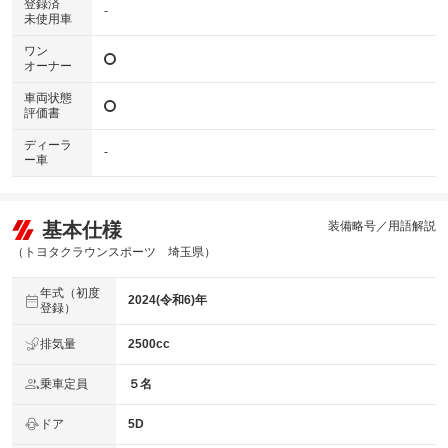
登録済
-
未使用車
ワン
オーナー
車両状態
評価書
ディーラ
-
ー車
基本仕様
装備略号／用語解説
（トヨタクラウンスポーツ 埼玉県）
年式（初度
2024(令和6)年
登録）
排気量
2500cc
乗車定員
５名
ドア
5D