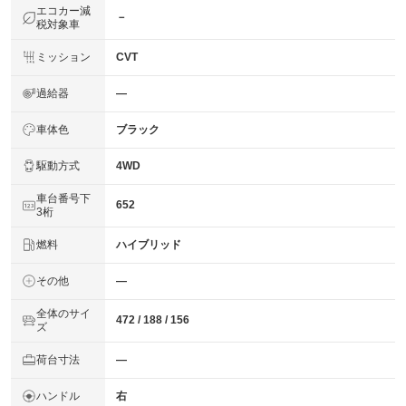
エコカー減
－
税対象車
ミッション
CVT
過給器
―
車体色
ブラック
駆動方式
4WD
車台番号下
652
3桁
燃料
ハイブリッド
その他
―
全体のサイ
472 / 188 / 156
ズ
荷台寸法
―
ハンドル
右