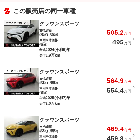
この販売店の同一車種
クラウンスポーツ
グーネットセレクト
支払総額
505.2
万円
(税込)(リ済込)
車両本体価格
495
万円
(税込)
2024(令和6)年
年式
1.9万km
走行
クラウンスポーツ
グーネットセレクト
支払総額
564.9
万円
(税込)(リ済込)
車両本体価格
554.4
万円
(税込)
2025(令和7)年
年式
2.0万km
走行
クラウンスポーツ
支払総額
469.4
万円
(税込)(リ済込)
車両本体価格
459.8
万円