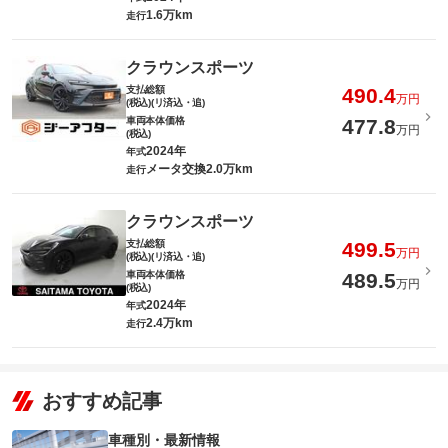
1.6万km
走行
クラウンスポーツ
支払総額
490.4
万円
(税込)(リ済込・追)
車両本体価格
477.8
万円
(税込)
2024年
年式
メータ交換2.0万km
走行
クラウンスポーツ
支払総額
499.5
万円
(税込)(リ済込・追)
車両本体価格
489.5
万円
(税込)
2024年
年式
2.4万km
走行
おすすめ記事
車種別・最新情報