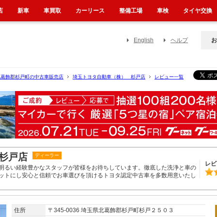
店
新車
車買取
カーリース
整備工場
車検
タイヤ交換
English
ヘルプ
お
北葛飾郡杉戸町の中古車販売店
埼玉トヨタ自動車（株） 杉戸店
レビュー一覧
杉戸店
ディーラー
レビ
明るい経験豊かなスタッフが皆様をお待ちしています。徹底した洗浄と車の
ットにし安心と信頼でお車選びを頂けるトヨタ認定中古車を多数用意いたし
住所
〒345-0036 埼玉県北葛飾郡杉戸町杉戸２５０３