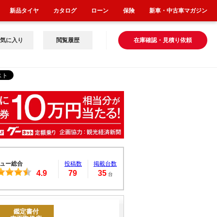
新品タイヤ
カタログ
ローン
保険
新車・中古車マガジン
気に入り
閲覧履歴
在庫確認・見積り依頼
ュー総合
投稿数
掲載台数
4.9
79
35
台
鑑定書付