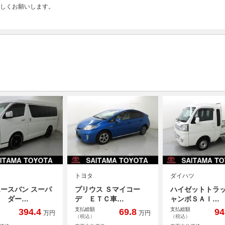
しくお願いします。
トヨタ
ダイハツ
ースバン スーパ
プリウス Ｓマイコー
ハイゼットトラッ
Ｌ ダー…
デ ＥＴＣ車…
ャンボＳＡＩ…
支払総額
支払総額
394.4
69.8
94
万円
万円
（税込）
（税込）