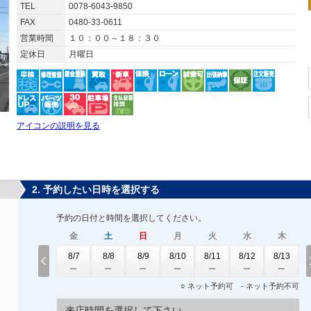
TEL
0078-6043-9850
FAX
0480-33-0611
営業時間
１０：００～１８：３０
定休日
月曜日
アイコンの説明を見る
2. 予約したい日時を選択する
予約の日付と時間を選択してください。
金
土
日
月
火
水
木
8/7
8/8
8/9
8/10
8/11
8/12
8/13
○ ネット予約可 - ネット予約不可
来店時間を選択して下さい