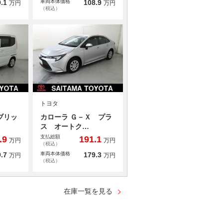
.1
車両本体価格
108.9
万円
万円
（税込）
トヨタ
ブリッ
カローラ Ｇ－Ｘ プラ
ス オートク…
支払総額
.9
191.1
万円
万円
（税込）
.7
車両本体価格
179.3
万円
万円
（税込）
在庫一覧を見る