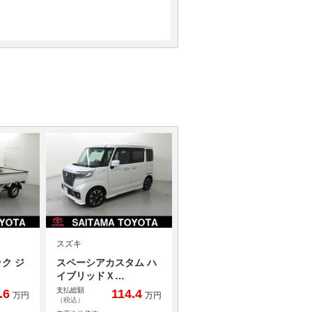
スズキ
ク ジ
スペーシアカスタム ハ
イブリッドＸ…
支払総額
.6
114.4
万円
万円
（税込）