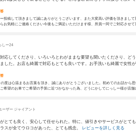
答
ー投稿して頂きまして誠にありがとうございます、また大変高い評価を頂きまして
らお気軽にご連絡ください今後もご満足いただけます様、所員一同でご対応させて
っしー24
対応してくださり、いろいろとわがままな要望も聞いたくださり、どう
ました。お店も綺麗で対応もとても良いです。お手洗いも綺麗で女性が
答
この度は心温まるお言葉を頂き、誠にありがとうございました。初めてのお話から
ご希望のお車でご希望の予算に近づかなかった為、どうにかしてにっしー様が店舗
ユーザー ジャイアント
がとても良く、安心して任せられた。特に、値引きやサービスがとても
ラスが全てウロコがあった、とても残念。
レビューを詳しく見る