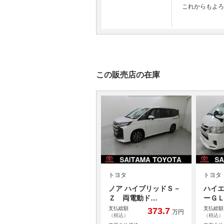
これからもよろ
この販売店の在庫
トヨタ
トヨタ
ノア ハイブリッドＳ－
ハイエ
Ｚ 両電動ド…
ーＧ
支払総額
支払総額
373.7
万円
（税込）
（税込）