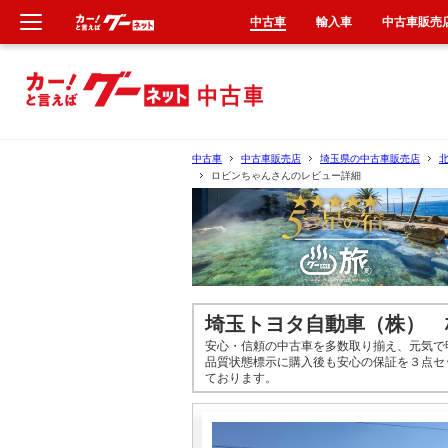
中古車
輸入車
中古車販売
新車
中古車
中古車
中古車販売店
埼玉県の中古車販売店
ロビンちゃんさんのレビュー詳細
輸入車
クルマ買取
カーリース
埼玉トヨタ自動車（株） 
タイヤ交換
安心・信頼の中古車を多数取り揃え、元気で
品質状態標示に購入後も安心の保証を３点セ
ております。
整備工場
車検