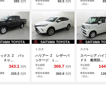
価格
385
車両本体価格
60.5
車両本体価格
89
万円
万円
（税込）
（税込）
トヨタ
スズキ
ックス Ｚ バッ
ハリアー Ｚ レザーパ
スペーシア ハイ
メ ＡＵ…
ッケージ Ｌ…
ドＸ 衝突回…
支払総額
支払総額
343.1
369.7
144
万円
万円
（税込）
（税込）
価格
335.5
車両本体価格
360.8
車両本体価格
139
万円
万円
（税込）
（税込）