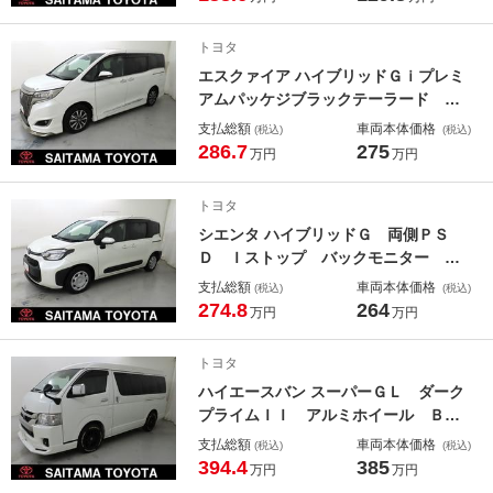
ＯＰ キーフリー ＴＶ 運転席助手
席エアバック 点検記録簿 フルセグ
トヨタ
ＴＶ エアバック
エスクァイア ハイブリッドＧｉプレミ
アムパッケジブラックテーラード 両
自動ドア プリクラッシュセーフティ
支払総額
車両本体価格
(税込)
(税込)
ー Ｂモニ エアロ スマキ－ デュ
286.7
275
万円
万円
アルエアコン 横滑防止装置 ＬＥＤ
ライト 地デジＴＶ キーフリー ク
トヨタ
ルーズコントロール ワンオーナ ナ
シエンタ ハイブリッドＧ 両側ＰＳ
ビＴＶ アイドリングストップ
Ｄ Ｉストップ バックモニター ワ
ンオーナ ＬＥＤヘッドライト スマ
支払総額
車両本体価格
(税込)
(税込)
ートキー＆プッシュスタート ドライ
274.8
264
万円
万円
ブレコーダー フルセグＴＶ クルー
ズコントロール 横滑り防止機能 Ｅ
トヨタ
ＴＣ ＡＢＳ 記録簿
ハイエースバン スーパーＧＬ ダーク
プライムＩＩ アルミホイール Ｂカ
メラ ＡＣ１００ リアエアコン Ｅ
支払総額
車両本体価格
(税込)
(税込)
ＴＣ エアコン ＤＶＤ再生 地デ
394.4
385
万円
万円
ジ エアバッグ キーレスエントリ