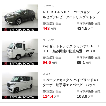
ー 横滑り防止機能 パワーウインド
レクサス
ウ メモリーナビ パワステ ＡＢ
ＲＸ ＲＸ４５０ｈ バージョンＬ フ
Ｓ ナビＴＶ
ルセグテレビ アイドリングストッ
プ 寒冷地仕様 ナビ＆ＴＶ オート
支払総額
車両本体価格
(税込)
(税込)
エアコン フルタイム４ＷＤ アル
448
434.5
万円
万円
ミ ＬＥＤ 黒革シート エアバッ
ク オートクルーズ 電動シート ス
ダイハツ
マートキー ＤＶＤ再生 ＡＵＸ
ハイゼットトラック ジャンボＳＡＩＩ
Ｉｔ 踏み間違い防止装置 ＷＳＲ
Ｓ ナビＴＶ ＬＥＤヘッドランプ
支払総額
車両本体価格
(税込)
(税込)
ＥＳＣ キーレスキー フルセグテレ
94.6
89.1
万円
万円
ビ メモリナビ 整備記録簿 ＡＵ
Ｘ ＤＶＤ パワーステアリング 運
スズキ
転席エアバッグ ＥＴＣ車載器 ＡＢ
スペーシアカスタム ハイブリッドＸＳ
Ｓ
ターボ 助手席エアバッグ バックモ
ニター キーレスエントリー Ａスト
支払総額
車両本体価格
(税込)
(税込)
ップ ＰＷ インテリキー ＡＵＸ
114.4
108.9
万円
万円
アルミホイール 盗難防止 ＥＳＣ
オートクルーズ フルセグ ＡＣ Ｌ