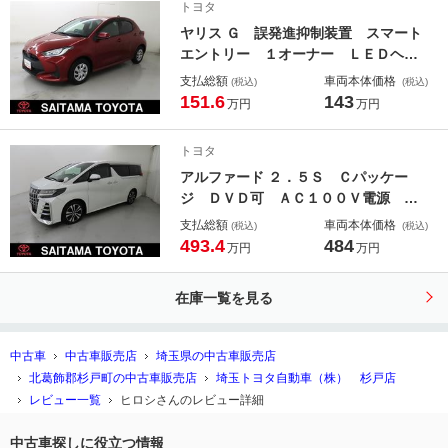
トヨタ
ＥＤライト ＤＶＤ再生 ＰＳ エア
ヤリス Ｇ 誤発進抑制装置 スマート
Ｂ
エントリー １オーナー ＬＥＤヘッ
ドライト 盗難防止 バックモニタ
支払総額
車両本体価格
(税込)
(税込)
ー オートエアコン キーレスエント
151.6
143
万円
万円
リー 横滑り防止装置 ＤＶＤ再生
ＥＴＣ 運転席エアバック ＡＢＳ
トヨタ
アルファード ２．５Ｓ Ｃパッケー
ジ ＤＶＤ可 ＡＣ１００Ｖ電源 ナ
ビ セキュリティ Ｂモニタ リアオ
支払総額
車両本体価格
(税込)
(税込)
ートエアコン クルコン 横滑り防
493.4
484
万円
万円
止 ＥＴＣ車載器 ＬＥＤヘッドライ
ト ３列 パワ－シ－ト メモリーナ
在庫一覧を見る
ビゲーション スマキー ＡＣ ＡＢ
Ｓ
中古車
中古車販売店
埼玉県の中古車販売店
北葛飾郡杉戸町の中古車販売店
埼玉トヨタ自動車（株） 杉戸店
レビュー一覧
ヒロシさんのレビュー詳細
中古車探しに役立つ情報