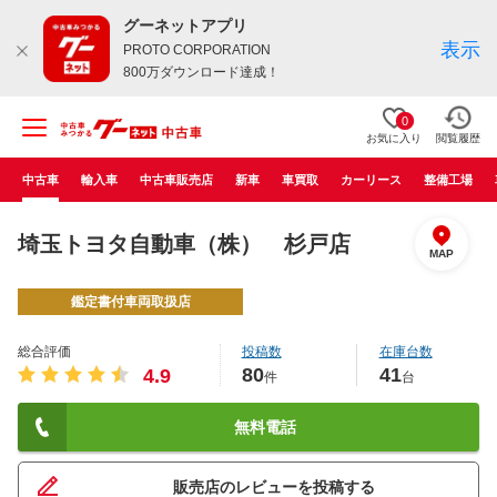
グーネットアプリ
表示
PROTO CORPORATION
800万ダウンロード達成！
0
お気に入り
閲覧履歴
中古車
輸入車
中古車販売店
新車
車買取
カーリース
整備工場
埼玉トヨタ自動車（株） 杉戸店
MAP
鑑定書付車両取扱店
総合評価
投稿数
在庫台数
80
41
4.9
件
台
無料電話
販売店のレビューを投稿する