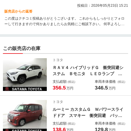
投稿日：2026年05月23日 15:21
販売店からの返答
この度はクチコミ投稿ありがとうございます。 これからもしっかりとフォロ
ーして行きますので何かありましたらお気軽にご相談下さい。 何卒よろしく
お願い申し上げます。
この販売店の在庫
トヨタ
ＲＡＶ４ ハイブリッドＧ 衝突回避シ
ステム Ｂモニタ ＬＥＤランプ 地
デジ 点検記録簿 ＡＣ１００Ｖ ス
支払総額
車両本体価格
(税込)
(税込)
マートキー＆プッシュスタート ナビ
356.5
346.5
万円
万円
ＴＶ 電動シ－ト オートエアコン
４ＷＤ車 盗難防止 横滑防止 ドラ
トヨタ
イブレコーダ ＡＷ
ルーミー カスタムＧ Ｗパワースライ
ドドア スマキー 衝突回避 バック
モニター ＬＥＤヘッドライト 横滑
支払総額
車両本体価格
(税込)
(税込)
り防止システム クルコン Ａ－ＳＴ
138.6
129.8
万円
万円