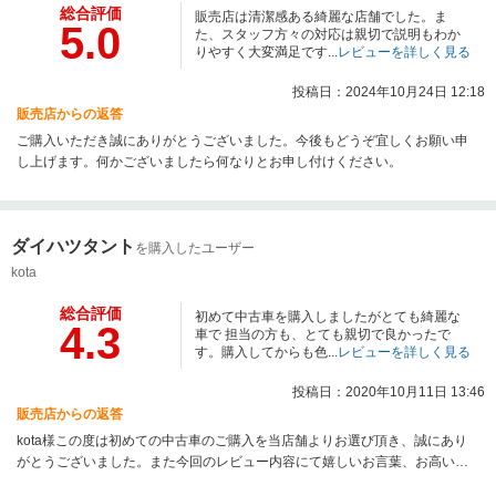
総合評価
販売店は清潔感ある綺麗な店舗でした。ま
5.0
た、スタッフ方々の対応は親切で説明もわか
りやすく大変満足です...
レビューを詳しく見る
投稿日：2024年10月24日 12:18
販売店からの返答
ご購入いただき誠にありがとうございました。今後もどうぞ宜しくお願い申
し上げます。何かございましたら何なりとお申し付けください。
ダイハツタント
を購入したユーザー
kota
総合評価
初めて中古車を購入しましたがとても綺麗な
4.3
車で 担当の方も、とても親切で良かったで
す。購入してからも色...
レビューを詳しく見る
投稿日：2020年10月11日 13:46
販売店からの返答
kota様この度は初めての中古車のご購入を当店舗よりお選び頂き、誠にあり
がとうございました。また今回のレビュー内容にて嬉しいお言葉、お高い評
価を頂き心より感謝致します。kota様からの評価を覆すことのないよう、こ