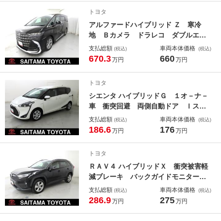
ティブクルーズコントロール アル
トヨタ
ミ ドライブレコーダー Ｐシート
アルファードハイブリッド Ｚ 寒冷
キーフリー
地 Ｂカメラ ドラレコ ダブルエア
コン オートクルーズコントロール
支払総額
車両本体価格
(税込)
(税込)
スマートキー メモリナビ ＡＣ１０
670.3
660
万円
万円
０Ｖ アルミホイール ４ＷＤ ３列
シート エアコン エアバッグ ＬＥ
トヨタ
Ｄヘッドランプ ＥＴＣ
シエンタ ハイブリッドＧ １オ－ナ－
車 衝突回避 両側自動ドア Ｉスト
ップ 記録簿あり スマキ 地デジフ
支払総額
車両本体価格
(税込)
(税込)
ルセグＴＶ バックモニタ ＬＥＤラ
186.6
176
万円
万円
イト セキュリティー ナビテレビ
ＥＳＰ ドラレコ付 運転席エアバッ
トヨタ
ク ＰＳ ＥＴＣ
ＲＡＶ４ ハイブリッドＸ 衝突被害軽
減ブレーキ バックガイドモニター
横滑り防止 メモリーナビ 盗難防
支払総額
車両本体価格
(税込)
(税込)
止 ＬＥＤヘッドライト キーフリ
286.9
275
万円
万円
ー クルコン スマ－トキ－ ワンオ
ーナー アルミ ＡＢＳ パワーウィ