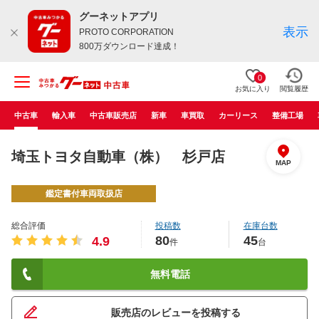
グーネットアプリ
表示
PROTO CORPORATION
800万ダウンロード達成！
0
お気に入り
閲覧履歴
中古車
輸入車
中古車販売店
新車
車買取
カーリース
整備工場
埼玉トヨタ自動車（株） 杉戸店
MAP
鑑定書付車両取扱店
総合評価
投稿数
在庫台数
80
45
4.9
件
台
無料電話
販売店のレビューを投稿する