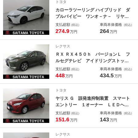
トヨタ
ンドウ エアコン ＥＴＣ
カローラツーリング ハイブリッド ダ
ブルバイビー ワンオ－ナ－ リヤカ
メラ Ａストップ ＡＡＣ 横滑防止
支払総額
車両本体価格
(税込)
(税込)
装置 ＬＥＤライト １００Ｖ サイ
274.9
264
万円
万円
ドエアバッグ 盗難防止 オートクル
ーズコントロール スマートキー ア
レクサス
ルミホイル キーレス デュアルエア
ＲＸ ＲＸ４５０ｈ バージョンＬ フ
バッグ
ルセグテレビ アイドリングストッ
プ 寒冷地仕様 ナビ＆ＴＶ オート
支払総額
車両本体価格
(税込)
(税込)
エアコン フルタイム４ＷＤ アル
448
434.5
万円
万円
ミ ＬＥＤ 黒革シート エアバッ
ク オートクルーズ 電動シート ス
トヨタ
マートキー ＤＶＤ再生 ＡＵＸ
ヤリス Ｇ 誤発進抑制装置 スマート
エントリー １オーナー ＬＥＤヘッ
ドライト 盗難防止 バックモニタ
支払総額
車両本体価格
(税込)
(税込)
ー オートエアコン キーレスエント
151.6
143
万円
万円
リー 横滑り防止装置 ＤＶＤ再生
ＥＴＣ 運転席エアバック ＡＢＳ
レクサス