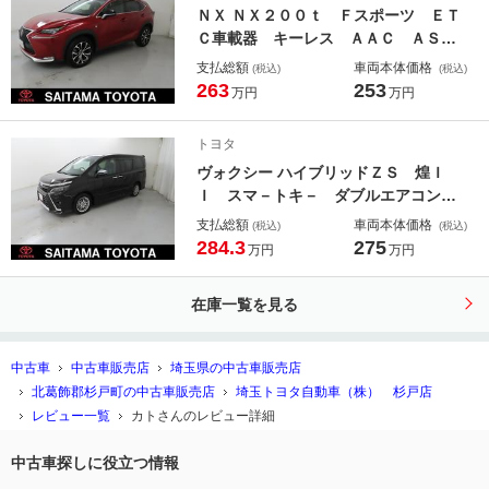
ＮＸ ＮＸ２００ｔ Ｆスポーツ ＥＴ
Ｃ車載器 キーレス ＡＡＣ ＡＳ
Ｃ 黒革シート クルーズコントロー
支払総額
車両本体価格
(税込)
(税込)
ル ＬＥＤヘッドライト 盗難防止装
263
253
万円
万円
置 アルミホイール Ｂカメラ アイ
ドリングＳＴＯＰ ＡＢＳ パワーシ
トヨタ
ート スマキー ナビ・ＴＶ
ヴォクシー ハイブリッドＺＳ 煌Ｉ
Ｉ スマ－トキ－ ダブルエアコン
ＬＥＤヘッドライト フルセグＴＶ
支払総額
車両本体価格
(税込)
(税込)
キーフリー クルコン ＥＴＣ パワ
284.3
275
万円
万円
ーウィンドウ メモリーナビゲーショ
ン ＤＶＤ再生機能 ドラレコ付き
在庫一覧を見る
アルミ ３列シ－ト エアバッグ
中古車
中古車販売店
埼玉県の中古車販売店
北葛飾郡杉戸町の中古車販売店
埼玉トヨタ自動車（株） 杉戸店
レビュー一覧
カトさんのレビュー詳細
中古車探しに役立つ情報