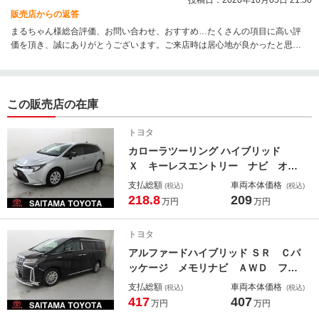
販売店からの返答
まるちゃん様総合評価、お問い合わせ、おすすめ…たくさんの項目に高い評
価を頂き、誠にありがとうございます。ご来店時は居心地が良かったと思っ
て頂き、とても嬉しく感じました。お車の話し以外にも色々と話しが出来た
事が私も良かったです。トイレも綺麗だと思って頂き、心より感謝致しま
す。杉戸店は大人子供男性女性問わず快適にご来店頂ける店舗を目指してい
ます。まるちゃん様もお気づきの点などはなんでも言って下さいませ。今後
この販売店の在庫
ともどうぞ宜しくお願い致します。
トヨタ
カローラツーリング ハイブリッド
Ｘ キーレスエントリー ナビ オー
トエアコン 衝突被害軽減ブレーキ
支払総額
車両本体価格
(税込)
(税込)
クルーズコントロール 横滑り防止機
218.8
209
万円
万円
能 盗難防止装置 ＬＥＤヘッドライ
ト Ｂカメラ エアバッグ メモリー
トヨタ
ナビ スマートキー ＥＴＣ
アルファードハイブリッド ＳＲ Ｃパ
ッケージ メモリナビ ＡＷＤ フル
セグテレビ 点検記録簿 エアロ パ
支払総額
車両本体価格
(税込)
(税込)
ワーステアリング ナビＴＶ ＬＥ
417
407
万円
万円
Ｄ イモビ サイドエアバッグ アク