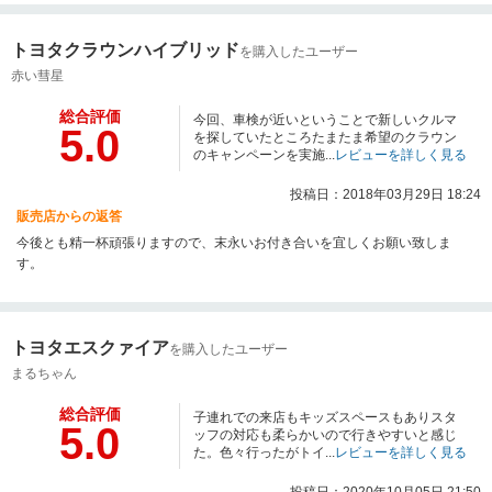
れからも店舗一丸となって取り組んで参ります。お選び頂きましたタントで
はご納車後すぐにご迷惑をお掛け致しました。私なりに迅速に動きました
トヨタクラウンハイブリッド
が、結局kota様にご足労をお掛けしてしまいました。今では快適に毎日楽し
を購入したユーザー
く運転されているとお聞きしました。その事が私にとって一番の励みになり
赤い彗星
ます。これからも何かの不具合があるかもしれません。その時は言って下さ
いね。ご迷惑をお掛けしないようにご案内させて頂きます。店舗からは少し
総合評価
今回、車検が近いということで新しいクルマ
5.0
離れていますが、お近くにお越しの際は是非共お立ち寄り下さいませ。私は
を探していたところたまたま希望のクラウン
じめ所員一同心よりお待ちしております。今後ともいろいろと宜しくお願い
のキャンペーンを実施...
レビューを詳しく見る
致します。
投稿日：2018年03月29日 18:24
販売店からの返答
今後とも精一杯頑張りますので、末永いお付き合いを宜しくお願い致しま
す。
トヨタエスクァイア
を購入したユーザー
まるちゃん
総合評価
子連れでの来店もキッズスペースもありスタ
5.0
ッフの対応も柔らかいので行きやすいと感じ
た。色々行ったがトイ...
レビューを詳しく見る
投稿日：2020年10月05日 21:50