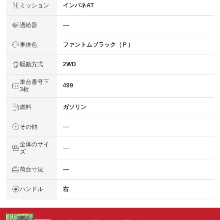
ミッション
インパネAT
過給器
―
車体色
ファントムブラック（Ｐ）
駆動方式
2WD
車台番号下
499
3桁
燃料
ガソリン
その他
―
全体のサイ
―
ズ
荷台寸法
―
ハンドル
右