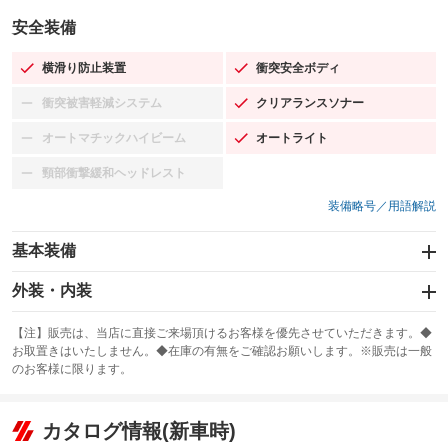
安全装備
横滑り防止装置
衝突安全ボディ
：装備あり
：装備あり
衝突被害軽減システム
クリアランスソナー
：装備なし
：装備あり
オートマチックハイビーム
オートライト
：装備なし
：装備あり
頸部衝撃緩和ヘッドレスト
：装備なし
装備略号／用語解説
基本装備
エアバッグ：運転席/助手席/サイド
外装・内装
：装備あり
スライドドア：両面電動
カーナビ：SDナビ
：装備あり
：装備あり
【注】販売は、当店に直接ご来場頂けるお客様を優先させていただきます。◆
お取置きはいたしません。◆在庫の有無をご確認お願いします。※販売は一般
サンルーフ
ABS
TV：フルセグ
：装備なし
：装備あり
：装備あり
のお客様に限ります。
エアコン
Wエアコン
オーディオ：CDまたはCDチェンジャー／ミュージックプレイヤー接続
：装備あり
：装備あり
：装備あり
可／ミュージックサーバー
リフトアップ
パワーステアリング
カタログ情報(新車時)
：装備なし
：装備あり
ビジュアル：-／DVD再生
：装備あり