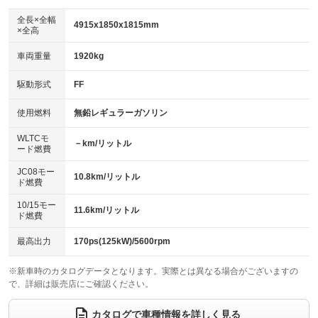
ダウンヒルアシストコントロール
：装備なし
アルミホイール：18インチ
全長×全幅
：装備あり
4915x1850x1815mm
×全高
パワーウィンドウ
盗難防止システム
：装備あり
：装備あり
革シート
ハーフレザーシート
：装備なし
：装備あり
車両重量
1920kg
アイドリングストップ
ドライブレコーダー
：装備なし
：装備なし
キーレス
LEDヘッドランプ
：装備あり
：装備あり
USB入力端子
Bluetooth接続
駆動形式
FF
：装備あり
：装備あり
HID(キセノンライト)
ポータブルナビ
：装備なし
：装備なし
100V電源
クリーンディーゼル
使用燃料
無鉛レギュラーガソリン
：装備なし
：装備なし
バックカメラ
ETC
：装備あり
：装備あり
センターデフロック
：装備なし
WLTCモ
エアロ
スマートキー
－km/リットル
：装備なし
：装備あり
ード燃費
レンタカーアップ
展示・試乗車
：装備なし
：装備なし
ローダウン
ランフラットタイヤ
：装備なし
：装備なし
JC08モー
10.8km/リットル
ド燃費
電動格納ミラー
：装備あり
パワーシート
3列シート
：装備なし
：装備あり
10/15モー
装備略号／用語解説
11.6km/リットル
ド燃費
ベンチシート
フルフラットシート
：装備なし
：装備なし
チップアップシート
オットマン
最高出力
170ps(125kW)/5600rpm
：装備あり
：装備あり
電動格納サードシート
シートヒーター
：装備なし
：装備なし
※新車時のカタログデータとなります。実際とは異なる場合がございますの
で、詳細は販売店にご確認ください。
ウォークスルー
後席モニター
：装備あり
：装備なし
カタログで車種情報を詳しく見る
電動リアゲート
フロントカメラ