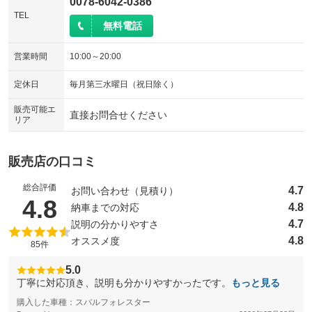
0078-6042-0386
TEL
無料電話
営業時間
10:00～20:00
定休日
毎月第三水曜日（祝日除く）
販売可能エ
直接お問合せください
リア
販売店の口コミ
総合評価
4.7
お問い合わせ（見積り）
（5点満点中）
4.8
4.8
納車までの対応
4.7
説明の分かりやすさ
4.8
オススメ度
85件
5.0
丁寧に対応頂き、説明も分かりやすかったです。
もっと見る
購入した車種：スバルフォレスター