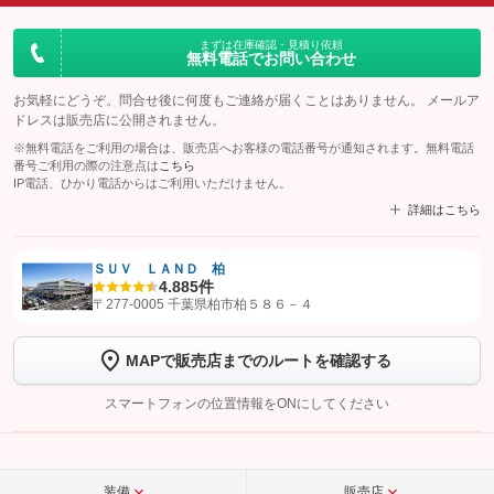
まずは在庫確認・見積り依頼
無料電話でお問い合わせ
お気軽にどうぞ。問合せ後に何度もご連絡が届くことはありません。 メールア
ドレスは販売店に公開されません。
※無料電話をご利用の場合は、販売店へお客様の電話番号が通知されます。無料電話
番号ご利用の際の注意点は
こちら
IP電話、ひかり電話からはご利用いただけません。
詳細はこちら
ＳＵＶ ＬＡＮＤ 柏
4.8
85件
【STEP1】
認証画面でグーネットを友だち追加してから「許可する」ボタンを押
〒277-0005 千葉県柏市柏５８６－４
します
MAPで販売店までのルートを確認する
【STEP2】
トーク画面で
ボタンをタップして問い合わせを
完了してください。
スマートフォンの位置情報をONにしてください
こちら
装備
販売店