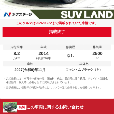
このクルマは2026/06/22まで掲載されていた車輛です。
掲載終了
走行距離
年式
修復歴
排気量
8.2
2014
2500
なし
万km
(平成26)年
cc
車検
車体色
2027(令和9)年11月
ファントムブラック（Ｐ）
支払総額には、車両本体価格の他、保険料、税金、登録等に伴う費用、リサイクル預託金
相当額等、購入時に必要な全ての費用が含まれています。
当該価格は、登録等の時期や地域などについて一定の条件を付した価格になります。
この車両に関するお問い合わせ
無料