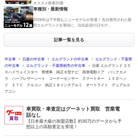
オススメ新車20選
車種別・最新情報
2026年は下半期もニューモデルが登場！ 先日発売された新
型エルグランドを筆頭に、注目必須の12モデ…
記事一覧を見る
中古車
日産の中古車
エルグランドの中古車
エルグランド・千葉県
の中古車
エルグランド・千葉県柏市の中古車
日産 エルグランド ２５
０ハイウェイスター 禁煙車 純正８型ナビ 両側電動ドア バックカメ
ラ ハーフレザーシート コーナーセンサー スマートキー ＬＥＤヘッ
ド ＥＴＣ クルコン 純正１８インチアルミ オートライト デュアルエ
アコン
車買取・車査定はグーネット買取 営業電
話なし
【日本最大級の加盟店数】約30万のデータから予
想以上の高額査定を実現！