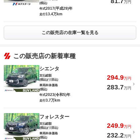
81.7
万円
(税込)
2017(平成29)年
年式
13.4万km
走行
この販売店の在庫一覧を見る
この販売店の新着車種
シエンタ
支払総額
294.9
万円
(税込)(リ済込)
車両本体価格
283.7
万円
(税込)
2023(令和5)年
年式
3.7万km
走行
フォレスター
支払総額
249.9
万円
(税込)(リ済込)
車両本体価格
232.2
万円
(税込)