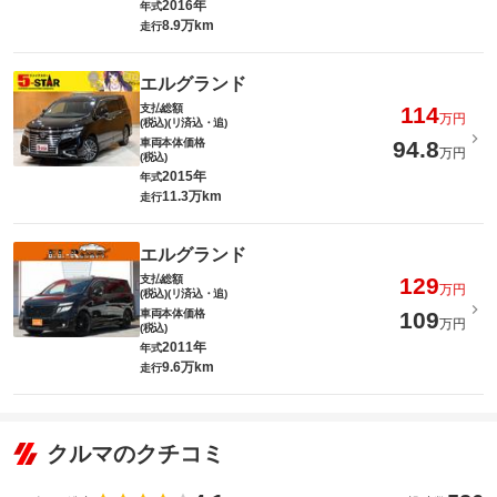
2016年
年式
8.9万km
走行
エルグランド
支払総額
114
万円
(税込)(リ済込・追)
車両本体価格
94.8
万円
(税込)
2015年
年式
11.3万km
走行
エルグランド
支払総額
129
万円
(税込)(リ済込・追)
車両本体価格
109
万円
(税込)
2011年
年式
9.6万km
走行
クルマのクチコミ