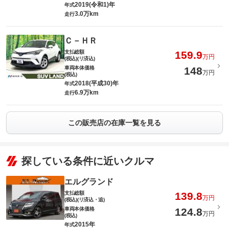
2019(令和1)年
年式
3.0万km
走行
Ｃ－ＨＲ
支払総額
159.9
万円
(税込)(リ済込)
車両本体価格
148
万円
(税込)
2018(平成30)年
年式
6.9万km
走行
この販売店の在庫一覧を見る
探している条件に近いクルマ
エルグランド
支払総額
139.8
万円
(税込)(リ済込・追)
車両本体価格
124.8
万円
(税込)
2015年
年式