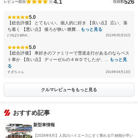
4.1
526
レビュー総合
投稿数
5.0
【総合評価】 とてもいい。個人的に好き 【良い点】 広い、落
ち着く 【悪い点】 後ろが狭い 燃費...
もっと見る
jづdばかljdhd...
2013年05月01日
5.0
【総合評価】 車好きのファミリーで雪道走行があるのならベス
ト車か 【良い点】 ディーゼルの４ＷＤでしたが、...
もっと見
る
すぎちゃん
2014年04月13日
クルマレビューをもっと見る
おすすめ記事
新型車情報
【2026年8月】人気のハイエースにすぐ乗れる!? 納期が早い