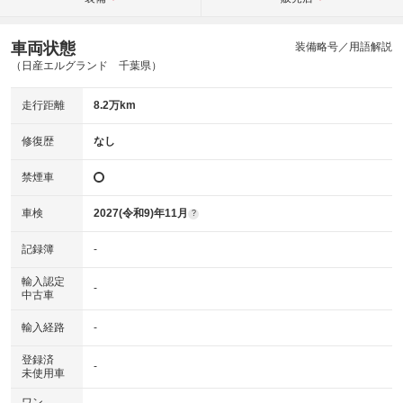
車両状態
装備略号／用語解説
（日産エルグランド 千葉県）
走行距離
8.2万km
修復歴
なし
禁煙車
車検
2027(令和9)年11月
?
記録簿
-
輸入認定
-
中古車
輸入経路
-
登録済
-
未使用車
ワン