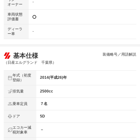
-
オーナー
車両状態
評価書
ディーラ
-
ー車
基本仕様
装備略号／用語解説
（日産エルグランド 千葉県）
年式（初度
2014(平成26)年
登録）
排気量
2500cc
乗車定員
７名
ドア
5D
エコカー減
－
税対象車