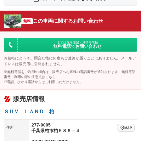
：装備なし
：装備なし
シートエアコン
全周囲カメラ
：装備なし
：装備なし
この車両に関するお問い合わせ
サイドカメラ
無料
ルーフレール
：装備なし
：装備なし
エアサスペンション
ヘッドライトウォッシャー
：装備なし
：装備なし
装備略号／用語解説
まずは在庫確認・見積り依頼
無料電話でお問い合わせ
お気軽にどうぞ。問合せ後に何度もご連絡が届くことはありません。メールア
ドレスは販売店に公開されません。
※無料電話をご利用の場合は、販売店へお客様の電話番号が通知されます。無料電話
番号ご利用の際の注意点は
こちら
IP電話、ひかり電話からはご利用いただけません。
販売店情報
ＳＵＶ ＬＡＮＤ 柏
277-0005
住所
MAP
千葉県柏市柏５８６－４