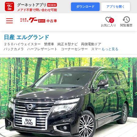
グーネットアプリ
RENEW
ダウンロード
アプリを開く
メアド不要で問い合わせ可能
0
お気に入り
閲覧履歴
日産 エルグランド
２５０ハイウェイスター 禁煙車 純正８型ナビ 両側電動ドア
バックカメラ ハーフレザーシート コーナーセンサー スマート
もっと見る
キー ＬＥＤヘッド ＥＴＣ クルコン 純正１８インチアルミ
オートライト デュアルエアコン（千葉県）