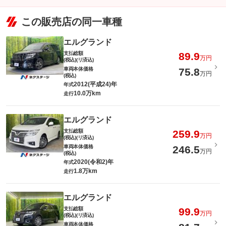
この販売店の同一車種
エルグランド
支払総額
89.9
万円
(税込)(リ済込)
車両本体価格
75.8
万円
(税込)
2012(平成24)年
年式
10.0万km
走行
エルグランド
支払総額
259.9
万円
(税込)(リ済込)
車両本体価格
246.5
万円
(税込)
2020(令和2)年
年式
1.8万km
走行
エルグランド
支払総額
99.9
万円
(税込)(リ済込)
車両本体価格