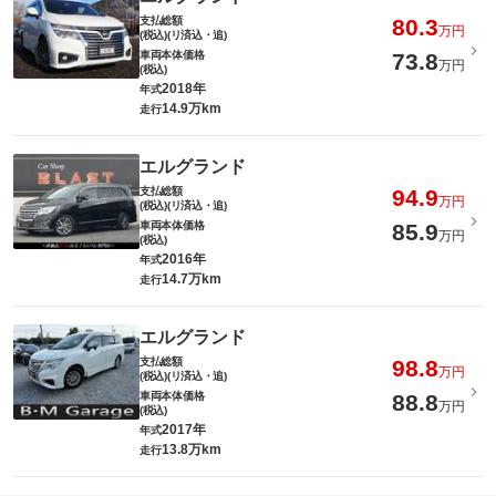
支払総額
80.3
万円
(税込)(リ済込・追)
車両本体価格
73.8
万円
(税込)
2018年
年式
14.9万km
走行
エルグランド
支払総額
94.9
万円
(税込)(リ済込・追)
車両本体価格
85.9
万円
(税込)
2016年
年式
14.7万km
走行
エルグランド
支払総額
98.8
万円
(税込)(リ済込・追)
車両本体価格
88.8
万円
(税込)
2017年
年式
13.8万km
走行