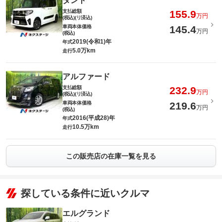
タント
支払総額
155.9
万円
(税込)(リ済込)
車両本体価格
145.4
万円
(税込)
2019(令和1)年
年式
5.0万km
走行
アルファード
支払総額
232.9
万円
(税込)(リ済込)
車両本体価格
219.6
万円
(税込)
2016(平成28)年
年式
10.5万km
走行
この販売店の在庫一覧を見る
探している条件に近いクルマ
エルグランド