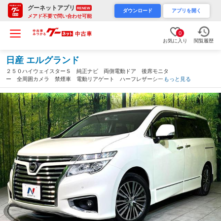
グーネットアプリ
RENEW
ダウンロード
アプリを開く
メアド不要で問い合わせ可能
0
お気に入り
閲覧履歴
日産 エルグランド
２５０ハイウェイスターＳ 純正ナビ 両側電動ドア 後席モニタ
ー 全周囲カメラ 禁煙車 電動リアゲート ハーフレザーシー
もっと見る
ト ドラレコ コーナーセンサー スマートキー ＬＥＤヘッド
ビルトインＥＴＣ クルコン 純正１８インチアルミ（長野県）