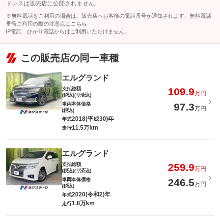
ドレスは販売店に公開されません。
※無料電話をご利用の場合は、販売店へお客様の電話番号が通知されます。無料電話
番号ご利用の際の注意点は
こちら
IP電話、ひかり電話からはご利用いただけません。
この販売店の同一車種
エルグランド
支払総額
109.9
万円
(税込)(リ済込)
車両本体価格
97.3
万円
(税込)
2018(平成30)年
年式
11.5万km
走行
エルグランド
支払総額
259.9
万円
(税込)(リ済込)
車両本体価格
246.5
万円
(税込)
2020(令和2)年
年式
1.8万km
走行