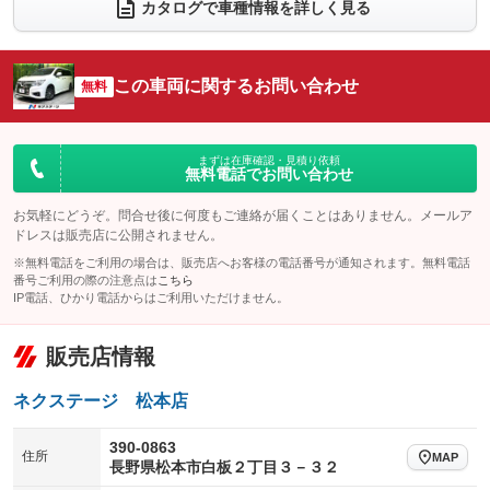
電動リアゲート
フロントカメラ
カタログで車種情報を詳しく見る
：装備あり
：装備あり
シートエアコン
全周囲カメラ
：装備なし
：装備あり
サイドカメラ
ルーフレール
この車両に関するお問い合わせ
：装備あり
無料
：装備なし
エアサスペンション
ヘッドライトウォッシャー
：装備なし
：装備なし
装備略号／用語解説
まずは在庫確認・見積り依頼
無料電話でお問い合わせ
お気軽にどうぞ。問合せ後に何度もご連絡が届くことはありません。メールア
ドレスは販売店に公開されません。
※無料電話をご利用の場合は、販売店へお客様の電話番号が通知されます。無料電話
番号ご利用の際の注意点は
こちら
IP電話、ひかり電話からはご利用いただけません。
販売店情報
ネクステージ 松本店
390-0863
住所
MAP
長野県松本市白板２丁目３－３２