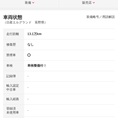
装備
販売店
車両状態
装備略号／用語解説
（日産エルグランド 長野県）
走行距離
13.1万km
修復歴
なし
禁煙車
車検
車検整備付
?
記録簿
-
輸入認定
-
中古車
輸入経路
-
登録済
-
未使用車