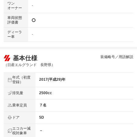
ワン
-
オーナー
車両状態
評価書
ディーラ
-
ー車
基本仕様
装備略号／用語解説
（日産エルグランド 長野県）
年式（初度
2017(平成29)年
登録）
排気量
2500cc
乗車定員
７名
ドア
5D
エコカー減
－
税対象車