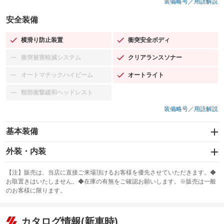
装備略号／用語解説
安全装備
横滑り防止装置
衝突安全ボディ
：装備あり
：装備あり
衝突被害軽減システム
クリアランスソナー
：装備なし
：装備あり
オートマチックハイビーム
オートライト
：装備なし
：装備あり
頸部衝撃緩和ヘッドレスト
：装備なし
装備略号／用語解説
基本装備
エアバッグ：運転席/助手席/サイド
外装・内装
：装備あり
スライドドア：両面電動
カーナビ：メモリーナビ他
：装備あり
：装備あり
【注】販売は、当店に直接ご来場頂けるお客様を優先させていただきます。◆
お取置きはいたしません。◆在庫の有無をご確認お願いします。※販売は一般
サンルーフ
ABS
TV：フルセグ
：装備なし
：装備あり
：装備あり
のお客様に限ります。
エアコン
Wエアコン
オーディオ：CDまたはCDチェンジャー
：装備あり
：装備あり
：装備あり
リフトアップ
パワーステアリング
カタログ情報(新車時)
ビジュアル：-／DVD再生
：装備なし
：装備あり