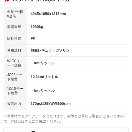
：装備あり
ダウンヒルアシストコントロール
アルミホイール：18インチ
：装備なし
：装備あり
全長×全幅
4945x1850x1815mm
×全高
パワーウィンドウ
盗難防止システム
革シート
ハーフレザーシート
：装備あり
：装備あり
：装備なし
：装備あり
車両重量
1930kg
アイドリングストップ
ドライブレコーダー
キーレス
LEDヘッドランプ
：装備なし
：装備あり
：装備あり
：装備あり
USB入力端子
Bluetooth接続
駆動形式
FF
HID(キセノンライト)
ポータブルナビ
：装備なし
：装備あり
：装備なし
：装備なし
100V電源
クリーンディーゼル
バックカメラ
ETC
使用燃料
無鉛レギュラーガソリン
：装備なし
：装備なし
：装備あり
：装備あり
センターデフロック
エアロ
スマートキー
：装備なし
WLTCモ
：装備なし
：装備あり
－km/リットル
ード燃費
レンタカーアップ
展示・試乗車
ローダウン
ランフラットタイヤ
：装備なし
：装備なし
：装備なし
：装備なし
JC08モー
10.8km/リットル
ド燃費
電動格納ミラー
パワーシート
3列シート
：装備あり
：装備なし
：装備あり
10/15モー
装備略号／用語解説
－km/リットル
ベンチシート
フルフラットシート
ド燃費
：装備なし
：装備なし
チップアップシート
オットマン
：装備なし
：装備あり
最高出力
170ps(125kW)/5600rpm
電動格納サードシート
シートヒーター
：装備なし
：装備なし
※新車時のカタログデータとなります。実際とは異なる場合がございますの
で、詳細は販売店にご確認ください。
ウォークスルー
後席モニター
：装備あり
：装備あり