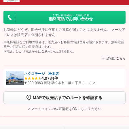
まずは在庫確認・見積り依頼
無料電話でお問い合わせ
お気軽にどうぞ。問合せ後に何度もご連絡が届くことはありません。 メールア
ドレスは販売店に公開されません。
※無料電話をご利用の場合は、販売店へお客様の電話番号が通知されます。無料電話
番号ご利用の際の注意点は
こちら
IP電話、ひかり電話からはご利用いただけません。
詳細はこちら
ネクステージ 松本店
4.9
784件
【STEP1】
認証画面でグーネットを友だち追加してから「許可する」ボタンを押
〒390-0863 長野県松本市白板２丁目３－３２
します
MAPで販売店までのルートを確認する
【STEP2】
トーク画面で
ボタンをタップして問い合わせを
完了してください。
スマートフォンの位置情報をONにしてください
こちら