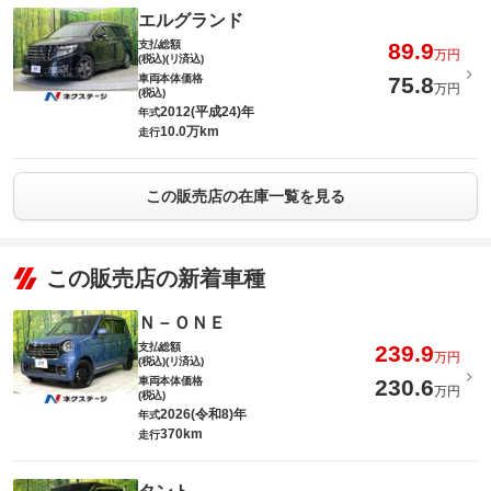
エルグランド
支払総額
89.9
万円
(税込)(リ済込)
車両本体価格
75.8
万円
(税込)
2012(平成24)年
年式
10.0万km
走行
この販売店の在庫一覧を見る
この販売店の新着車種
Ｎ－ＯＮＥ
支払総額
239.9
万円
(税込)(リ済込)
車両本体価格
230.6
万円
(税込)
2026(令和8)年
年式
370km
走行