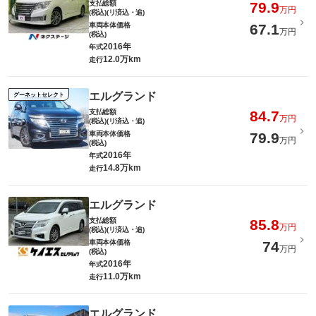
支払総額
79.9
万円
(税込)(リ済込・追)
車両本体価格
67.1
万円
(税込)
2016年
年式
12.0万km
走行
エルグランド
グーネットセレクト
支払総額
84.7
万円
(税込)(リ済込・追)
車両本体価格
79.9
万円
(税込)
2016年
年式
14.8万km
走行
エルグランド
支払総額
85.8
万円
(税込)(リ済込・追)
車両本体価格
74
万円
(税込)
2016年
年式
11.0万km
走行
エルグランド