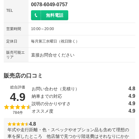
0078-6049-0757
TEL
無料電話
営業時間
10:00～20:00
定休日
毎月第三水曜日（祝日除く）
販売可能エ
直接お問合せください
リア
販売店の口コミ
総合評価
4.8
お問い合わせ（見積り）
（5点満点中）
4.9
4.9
納車までの対応
4.9
説明の分かりやすさ
4.9
オススメ度
784件
4.8
年式や走行距離・色・スペックやオプション品も含めて理想の
車を探したところ 他店舗で見つかり陸送費はそれなりにかか