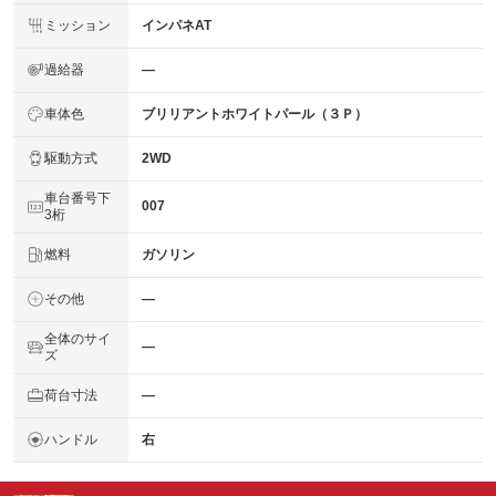
ミッション
インパネAT
過給器
―
車体色
ブリリアントホワイトパール（３Ｐ）
駆動方式
2WD
車台番号下
007
3桁
燃料
ガソリン
その他
―
全体のサイ
―
ズ
荷台寸法
―
ハンドル
右