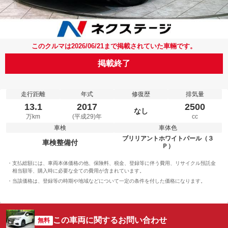
このクルマは2026/06/21まで掲載されていた車輛です。
掲載終了
走行距離
年式
修復歴
排気量
13.1
2017
2500
なし
万km
(平成29)年
cc
車検
車体色
ブリリアントホワイトパール（３
車検整備付
Ｐ）
支払総額には、車両本体価格の他、保険料、税金、登録等に伴う費用、リサイクル預託金
相当額等、購入時に必要な全ての費用が含まれています。
当該価格は、登録等の時期や地域などについて一定の条件を付した価格になります。
この車両に関するお問い合わせ
無料