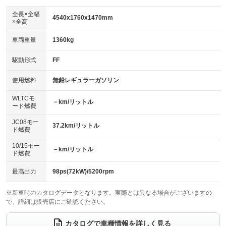
ダウンヒルアシストコントロール
アルミホイール：17インチ
：装備なし
：装備あり
全長×全幅
4540x1760x1470mm
×全高
パワーウィンドウ
盗難防止システム
革シート
ハーフレザーシート
：装備あり
：装備あり
：装備なし
：装備なし
車両重量
1360kg
アイドリングストップ
ドライブレコーダー
キーレス
LEDヘッドランプ
：装備なし
：装備あり
：装備あり
：装備あり
USB入力端子
Bluetooth接続
駆動形式
FF
HID(キセノンライト)
ポータブルナビ
：装備あり
：装備あり
：装備なし
：装備なし
100V電源
クリーンディーゼル
バックカメラ
ETC2.0
使用燃料
無鉛レギュラーガソリン
：装備なし
：装備なし
：装備あり
：装備あり
センターデフロック
エアロ
スマートキー
：装備なし
WLTCモ
：装備あり
：装備あり
－km/リットル
ード燃費
レンタカーアップ
展示・試乗車
ローダウン
ランフラットタイヤ
：装備なし
：装備なし
：装備なし
：装備なし
JC08モー
37.2km/リットル
ド燃費
電動格納ミラー
パワーシート
3列シート
：装備あり
：装備あり
：装備なし
10/15モー
装備略号／用語解説
－km/リットル
ベンチシート
フルフラットシート
ド燃費
：装備なし
：装備なし
チップアップシート
オットマン
：装備なし
：装備なし
最高出力
98ps(72kW)/5200rpm
電動格納サードシート
シートヒーター
：装備なし
：装備なし
※新車時のカタログデータとなります。実際とは異なる場合がございますの
で、詳細は販売店にご確認ください。
ウォークスルー
後席モニター
：装備なし
：装備なし
電動リアゲート
フロントカメラ
カタログで車種情報を詳しく見る
：装備なし
：装備なし