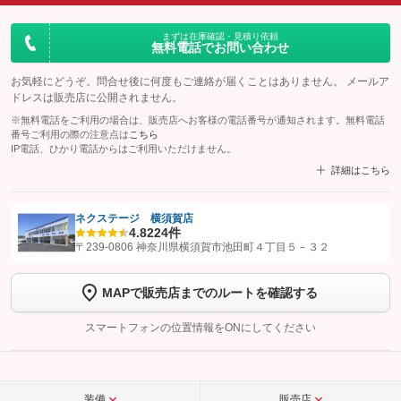
まずは在庫確認・見積り依頼
無料電話でお問い合わせ
お気軽にどうぞ。問合せ後に何度もご連絡が届くことはありません。 メールア
ドレスは販売店に公開されません。
※無料電話をご利用の場合は、販売店へお客様の電話番号が通知されます。無料電話
番号ご利用の際の注意点は
こちら
IP電話、ひかり電話からはご利用いただけません。
詳細はこちら
ネクステージ 横須賀店
4.8
224件
【STEP1】
認証画面でグーネットを友だち追加してから「許可する」ボタンを押
〒239-0806 神奈川県横須賀市池田町４丁目５－３２
します
MAPで販売店までのルートを確認する
【STEP2】
トーク画面で
ボタンをタップして問い合わせを
完了してください。
スマートフォンの位置情報をONにしてください
こちら
装備
販売店