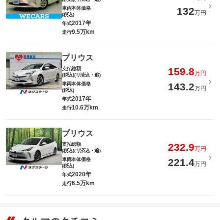
車両本体価格
132
万円
(税込)
2017年
年式
9.5万km
走行
プリウス
支払総額
159.8
万円
(税込)(リ済込・追)
車両本体価格
143.2
万円
(税込)
2017年
年式
10.6万km
走行
プリウス
支払総額
232.9
万円
(税込)(リ済込・追)
車両本体価格
221.4
万円
(税込)
2020年
年式
6.5万km
走行