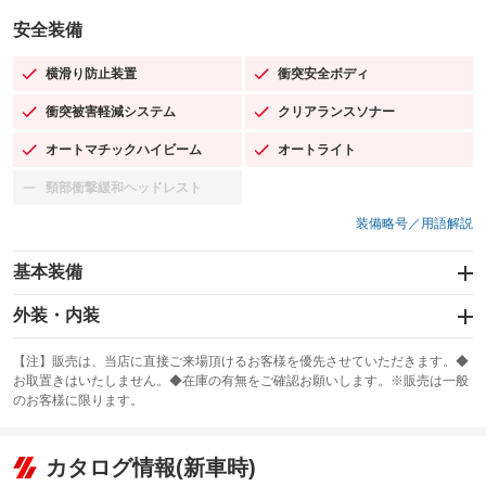
安全装備
横滑り防止装置
衝突安全ボディ
：装備あり
：装備あり
衝突被害軽減システム
クリアランスソナー
：装備あり
：装備あり
オートマチックハイビーム
オートライト
：装備あり
：装備あり
頸部衝撃緩和ヘッドレスト
：装備なし
装備略号／用語解説
基本装備
エアバッグ：運転席/助手席/サイド
外装・内装
：装備あり
スライドドア
カーナビ：メモリーナビ他
：装備なし
：装備あり
【注】販売は、当店に直接ご来場頂けるお客様を優先させていただきます。◆
お取置きはいたしません。◆在庫の有無をご確認お願いします。※販売は一般
サンルーフ
ABS
TV：フルセグ
：装備なし
：装備あり
：装備あり
のお客様に限ります。
エアコン
Wエアコン
オーディオ：ミュージックプレイヤー接続可
：装備あり
：装備なし
：装備あり
リフトアップ
パワーステアリング
カタログ情報(新車時)
ビジュアル
：装備なし
：装備あり
：装備なし