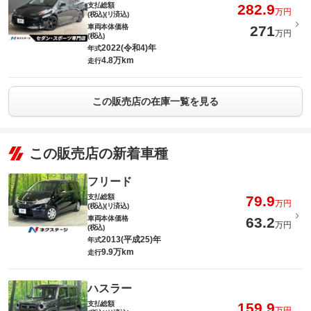
支払総額
282.9
万円
(税込)(リ済込)
車両本体価格
271
万円
(税込)
2022(令和4)年
年式
4.8万km
走行
この販売店の在庫一覧を見る
この販売店の新着車種
フリード
支払総額
79.9
万円
(税込)(リ済込)
車両本体価格
63.2
万円
(税込)
2013(平成25)年
年式
9.9万km
走行
ハスラー
支払総額
159.9
万円