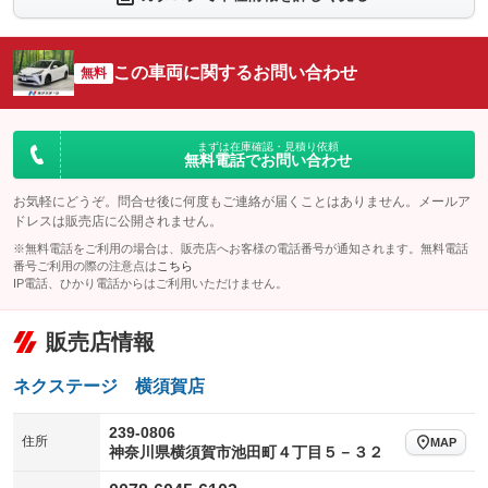
シートエアコン
全周囲カメラ
：装備なし
：装備なし
サイドカメラ
ルーフレール
この車両に関するお問い合わせ
：装備なし
無料
：装備なし
エアサスペンション
ヘッドライトウォッシャー
：装備なし
：装備なし
装備略号／用語解説
まずは在庫確認・見積り依頼
無料電話でお問い合わせ
お気軽にどうぞ。問合せ後に何度もご連絡が届くことはありません。メールア
ドレスは販売店に公開されません。
※無料電話をご利用の場合は、販売店へお客様の電話番号が通知されます。無料電話
番号ご利用の際の注意点は
こちら
IP電話、ひかり電話からはご利用いただけません。
販売店情報
ネクステージ 横須賀店
239-0806
住所
MAP
神奈川県横須賀市池田町４丁目５－３２