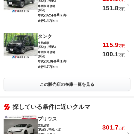
(税込)(リ済込)
車両本体価格
151.8
万円
(税込)
2025(令和7)年
年式
1.4万km
走行
タンク
支払総額
115.9
万円
(税込)(リ済込)
車両本体価格
100.1
万円
(税込)
2019(令和1)年
年式
4.7万km
走行
この販売店の在庫一覧を見る
探している条件に近いクルマ
プリウス
支払総額
301.7
万円
(税込)(リ済込・追)