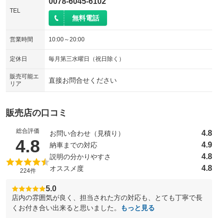
0078-6045-6102
TEL
無料電話
営業時間
10:00～20:00
定休日
毎月第三水曜日（祝日除く）
販売可能エ
直接お問合せください
リア
販売店の口コミ
総合評価
4.8
お問い合わせ（見積り）
（5点満点中）
4.8
4.9
納車までの対応
4.8
説明の分かりやすさ
4.8
オススメ度
224件
5.0
店内の雰囲気が良く、担当された方の対応も、とても丁寧で長
くお付き合い出来ると思いました。
もっと見る