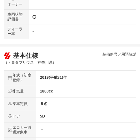
-
オーナー
車両状態
評価書
ディーラ
-
ー車
基本仕様
装備略号／用語解説
（トヨタプリウス 神奈川県）
年式（初度
2019(平成31)年
登録）
排気量
1800cc
乗車定員
５名
ドア
5D
エコカー減
－
税対象車