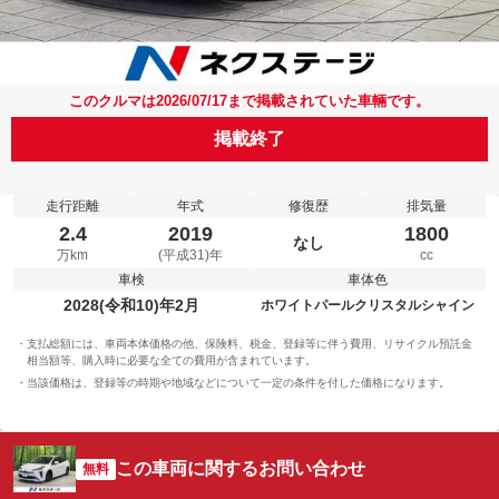
このクルマは2026/07/17まで掲載されていた車輛です。
掲載終了
走行距離
年式
修復歴
排気量
2.4
2019
1800
なし
万km
(平成31)年
cc
車検
車体色
2028(令和10)年2月
ホワイトパールクリスタルシャイン
支払総額には、車両本体価格の他、保険料、税金、登録等に伴う費用、リサイクル預託金
相当額等、購入時に必要な全ての費用が含まれています。
当該価格は、登録等の時期や地域などについて一定の条件を付した価格になります。
この車両に関するお問い合わせ
無料