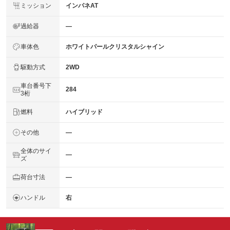
ミッション
インパネAT
過給器
―
車体色
ホワイトパールクリスタルシャイン
駆動方式
2WD
車台番号下
284
3桁
燃料
ハイブリッド
その他
―
全体のサイ
―
ズ
荷台寸法
―
ハンドル
右