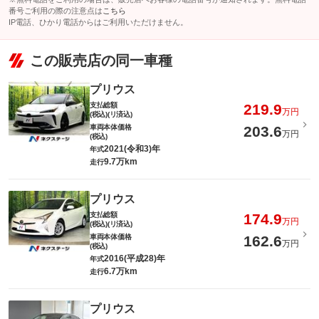
番号ご利用の際の注意点は
こちら
IP電話、ひかり電話からはご利用いただけません。
この販売店の同一車種
プリウス
支払総額
219.9
万円
(税込)(リ済込)
車両本体価格
203.6
万円
(税込)
2021(令和3)年
年式
9.7万km
走行
プリウス
支払総額
174.9
万円
(税込)(リ済込)
車両本体価格
162.6
万円
(税込)
2016(平成28)年
年式
6.7万km
走行
プリウス