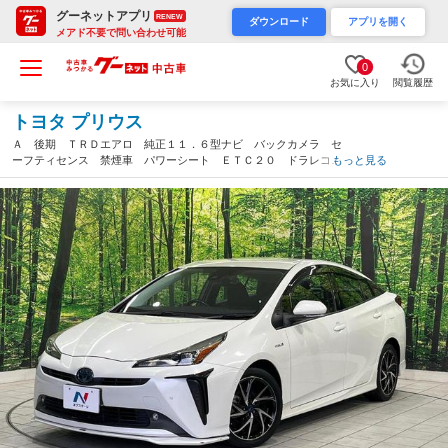
グーネットアプリ
RENEW
ダウンロード
アプリを開く
メアド不要で問い合わせ可能
0
お気に入り
閲覧履歴
トヨタ プリウス
Ａ 後期 ＴＲＤエアロ 純正１１．６型ナビ バックカメラ セ
ーフティセンス 禁煙車 パワーシート ＥＴＣ２０ ドラレコ
もっと見る
ブラインドスポットモニター ヘッドアップディスプレイ ＬＥＤ
ヘッド オートライト（神奈川県）