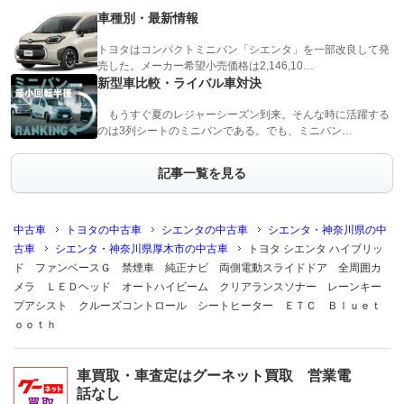
車種別・最新情報
トヨタはコンパクトミニバン「シエンタ」を一部改良して発
売した。メーカー希望小売価格は2,146,10…
新型車比較・ライバル車対決
もうすぐ夏のレジャーシーズン到来。そんな時に活躍する
のは3列シートのミニバンである。でも、ミニバン…
記事一覧を見る
中古車
トヨタの中古車
シエンタの中古車
シエンタ・神奈川県の中
古車
シエンタ・神奈川県厚木市の中古車
トヨタ シエンタ ハイブリッ
ド ファンベースＧ 禁煙車 純正ナビ 両側電動スライドドア 全周囲カ
メラ ＬＥＤヘッド オートハイビーム クリアランスソナー レーンキー
プアシスト クルーズコントロール シートヒーター ＥＴＣ Ｂｌｕｅｔ
ｏｏｔｈ
車買取・車査定はグーネット買取 営業電
話なし