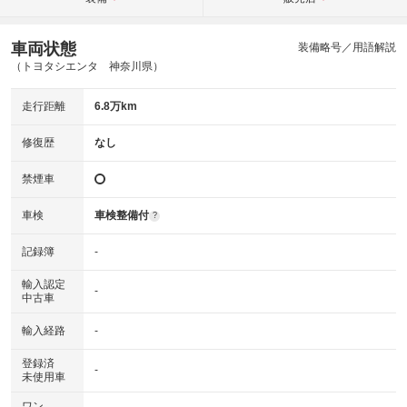
車両状態
装備略号／用語解説
（トヨタシエンタ 神奈川県）
走行距離
6.8万km
修復歴
なし
禁煙車
車検
車検整備付
?
記録簿
-
輸入認定
-
中古車
輸入経路
-
登録済
-
未使用車
ワン