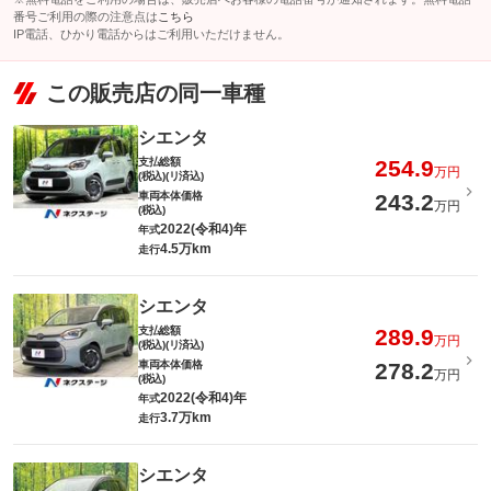
番号ご利用の際の注意点は
こちら
IP電話、ひかり電話からはご利用いただけません。
この販売店の同一車種
シエンタ
支払総額
254.9
万円
(税込)(リ済込)
車両本体価格
243.2
万円
(税込)
2022(令和4)年
年式
4.5万km
走行
シエンタ
支払総額
289.9
万円
(税込)(リ済込)
車両本体価格
278.2
万円
(税込)
2022(令和4)年
年式
3.7万km
走行
シエンタ