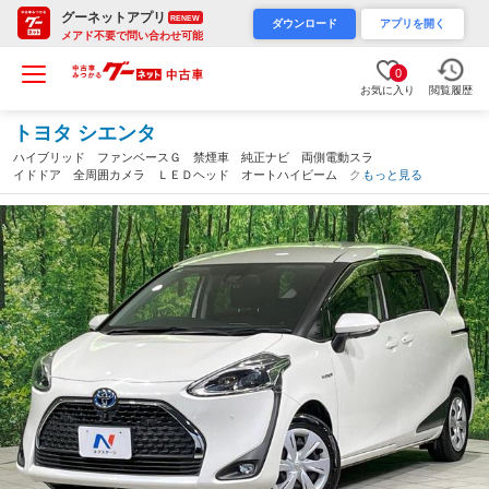
グーネットアプリ
RENEW
ダウンロード
アプリを開く
メアド不要で問い合わせ可能
0
お気に入り
閲覧履歴
トヨタ シエンタ
ハイブリッド ファンベースＧ 禁煙車 純正ナビ 両側電動スラ
イドドア 全周囲カメラ ＬＥＤヘッド オートハイビーム クリ
もっと見る
アランスソナー レーンキープアシスト クルーズコントロール
シートヒーター ＥＴＣ Ｂｌｕｅｔｏｏｔｈ（神奈川県）