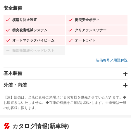
安全装備
横滑り防止装置
衝突安全ボディ
：装備あり
：装備あり
衝突被害軽減システム
クリアランスソナー
：装備あり
：装備あり
オートマチックハイビーム
オートライト
：装備あり
：装備あり
頸部衝撃緩和ヘッドレスト
：装備なし
装備略号／用語解説
基本装備
エアバッグ：運転席/助手席
外装・内装
：装備あり
スライドドア：両面電動
カーナビ：SDナビ
：装備あり
：装備あり
【注】販売は、当店に直接ご来場頂けるお客様を優先させていただきます。◆
お取置きはいたしません。◆在庫の有無をご確認お願いします。※販売は一般
サンルーフ
ABS
TV：フルセグ
：装備なし
：装備あり
：装備あり
のお客様に限ります。
エアコン
Wエアコン
オーディオ：CDまたはCDチェンジャー
：装備あり
：装備なし
：装備あり
リフトアップ
パワーステアリング
カタログ情報(新車時)
ビジュアル：-／DVD再生
：装備なし
：装備あり
：装備あり