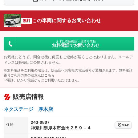
シートエアコン
全周囲カメラ
：装備なし
：装備あり
サイドカメラ
ルーフレール
この車両に関するお問い合わせ
：装備あり
無料
：装備なし
エアサスペンション
ヘッドライトウォッシャー
：装備なし
：装備なし
装備略号／用語解説
まずは在庫確認・見積り依頼
無料電話でお問い合わせ
お気軽にどうぞ。問合せ後に何度もご連絡が届くことはありません。メールア
ドレスは販売店に公開されません。
※無料電話をご利用の場合は、販売店へお客様の電話番号が通知されます。無料電話
番号ご利用の際の注意点は
こちら
IP電話、ひかり電話からはご利用いただけません。
販売店情報
ネクステージ 厚木店
243-0807
住所
MAP
神奈川県厚木市金田２５９－４