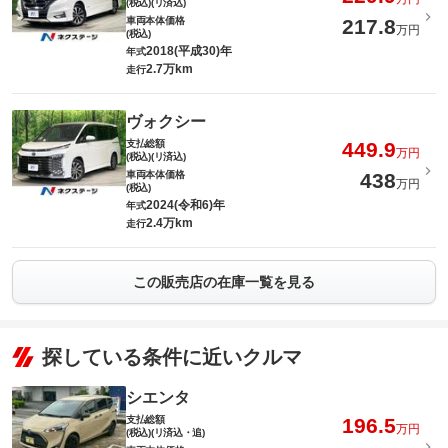
(税込)(リ済込)
車両本体価格
217.8
万円
(税込)
2018(平成30)年
年式
2.7万km
走行
ヴォクシー
支払総額
449.9
万円
(税込)(リ済込)
車両本体価格
438
万円
(税込)
2024(令和6)年
年式
2.4万km
走行
この販売店の在庫一覧を見る
探している条件に近いクルマ
シエンタ
支払総額
196.5
万円
(税込)(リ済込・追)