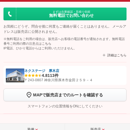
まずは在庫確認・見積り依頼
無料電話でお問い合わせ
お気軽にどうぞ。問合せ後に何度もご連絡が届くことはありません。 メールア
ドレスは販売店に公開されません。
※無料電話をご利用の場合は、販売店へお客様の電話番号が通知されます。無料電話
番号ご利用の際の注意点は
こちら
IP電話、ひかり電話からはご利用いただけません。
詳細はこちら
ネクステージ 厚木店
4.8
113件
【STEP1】
認証画面でグーネットを友だち追加してから「許可する」ボタンを押
〒243-0807 神奈川県厚木市金田２５９－４
します
MAPで販売店までのルートを確認する
【STEP2】
トーク画面で
ボタンをタップして問い合わせを
完了してください。
スマートフォンの位置情報をONにしてください
こちら
装備
販売店