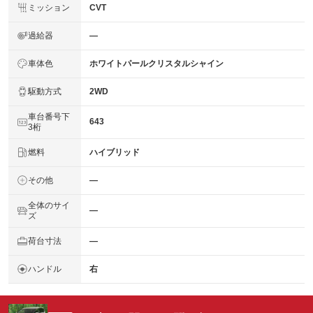
ミッション
CVT
過給器
―
車体色
ホワイトパールクリスタルシャイン
駆動方式
2WD
車台番号下
643
3桁
燃料
ハイブリッド
その他
―
全体のサイ
―
ズ
荷台寸法
―
ハンドル
右