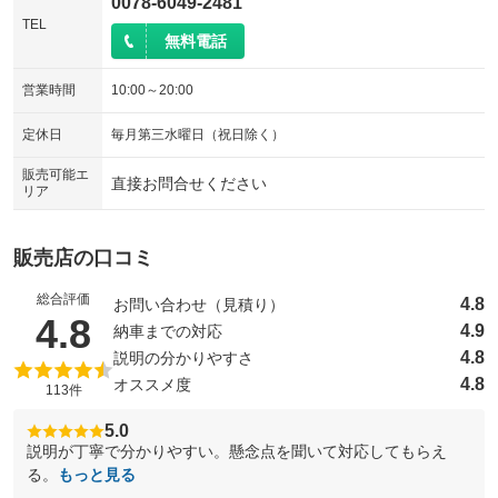
0078-6049-2481
TEL
無料電話
営業時間
10:00～20:00
定休日
毎月第三水曜日（祝日除く）
販売可能エ
直接お問合せください
リア
販売店の口コミ
総合評価
4.8
お問い合わせ（見積り）
（5点満点中）
4.8
4.9
納車までの対応
4.8
説明の分かりやすさ
4.8
オススメ度
113件
5.0
説明が丁寧で分かりやすい。懸念点を聞いて対応してもらえ
る。
もっと見る