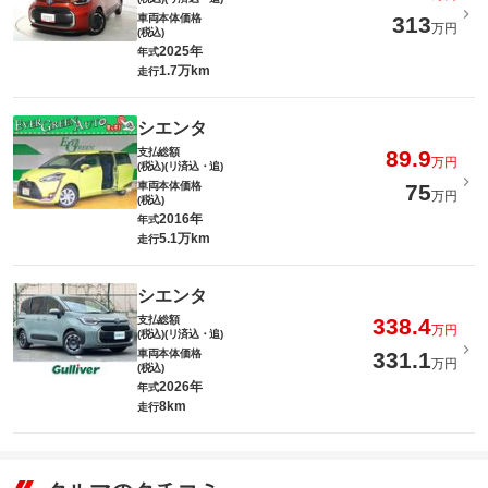
車両本体価格
313
万円
(税込)
2025年
年式
1.7万km
走行
シエンタ
支払総額
89.9
万円
(税込)(リ済込・追)
車両本体価格
75
万円
(税込)
2016年
年式
5.1万km
走行
シエンタ
支払総額
338.4
万円
(税込)(リ済込・追)
車両本体価格
331.1
万円
(税込)
2026年
年式
8km
走行