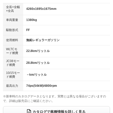
ダウンヒルアシストコントロール
アルミホイール
：装備なし
：装備なし
全長×全幅
4260x1695x1675mm
×全高
パワーウィンドウ
盗難防止システム
革シート
ハーフレザーシート
：装備あり
：装備あり
：装備なし
：装備なし
車両重量
1380kg
アイドリングストップ
ドライブレコーダー
キーレス
LEDヘッドランプ
：装備なし
：装備あり
：装備あり
：装備あり
USB入力端子
Bluetooth接続
駆動形式
FF
HID(キセノンライト)
ポータブルナビ
：装備なし
：装備あり
：装備なし
：装備なし
100V電源
クリーンディーゼル
バックカメラ
ETC
使用燃料
無鉛レギュラーガソリン
：装備あり
：装備なし
：装備あり
：装備あり
センターデフロック
エアロ
スマートキー
：装備なし
WLTCモ
：装備なし
：装備あり
22.8km/リットル
ード燃費
レンタカーアップ
展示・試乗車
ローダウン
ランフラットタイヤ
：装備なし
：装備なし
：装備なし
：装備なし
JC08モー
28.8km/リットル
ド燃費
電動格納ミラー
パワーシート
3列シート
：装備あり
：装備なし
：装備なし
10/15モー
装備略号／用語解説
－km/リットル
ベンチシート
フルフラットシート
ド燃費
：装備なし
：装備なし
チップアップシート
オットマン
：装備なし
：装備なし
最高出力
74ps(54kW)/4800rpm
電動格納サードシート
シートヒーター
：装備なし
：装備あり
※新車時のカタログデータとなります。実際とは異なる場合がございますの
で、詳細は販売店にご確認ください。
ウォークスルー
後席モニター
：装備なし
：装備なし
電動リアゲート
フロントカメラ
カタログで車種情報を詳しく見る
：装備なし
：装備あり