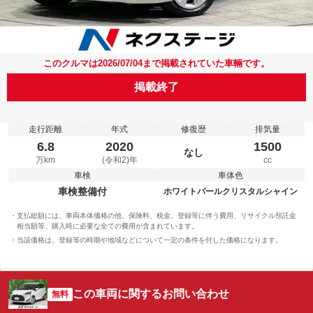
このクルマは2026/07/04まで掲載されていた車輛です。
掲載終了
走行距離
年式
修復歴
排気量
6.8
2020
1500
なし
万km
(令和2)年
cc
車検
車体色
車検整備付
ホワイトパールクリスタルシャイン
支払総額には、車両本体価格の他、保険料、税金、登録等に伴う費用、リサイクル預託金
相当額等、購入時に必要な全ての費用が含まれています。
当該価格は、登録等の時期や地域などについて一定の条件を付した価格になります。
この車両に関するお問い合わせ
無料