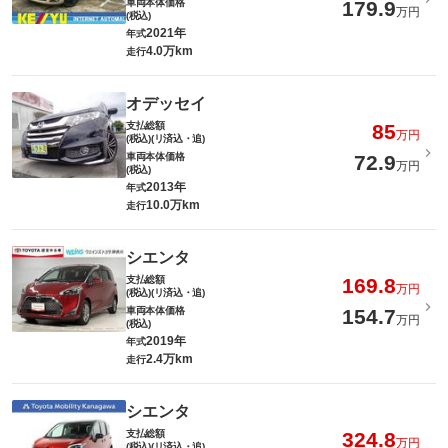
車両本体価格
179.9
万円
(税込)
2021年
年式
4.0万km
走行
オデッセイ
支払総額
85
万円
(税込)(リ済込・追)
車両本体価格
72.9
万円
(税込)
2013年
年式
10.0万km
走行
シエンタ
支払総額
169.8
万円
(税込)(リ済込・追)
車両本体価格
154.7
万円
(税込)
2019年
年式
2.4万km
走行
シエンタ
支払総額
324.8
万円
(税込)(リ済込・追)