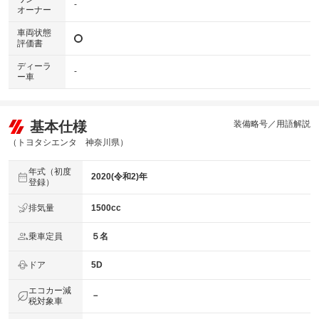
-
オーナー
車両状態
評価書
ディーラ
-
ー車
基本仕様
装備略号／用語解説
（トヨタシエンタ 神奈川県）
年式（初度
2020(令和2)年
登録）
排気量
1500cc
乗車定員
５名
ドア
5D
エコカー減
－
税対象車