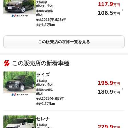
支払総額
117.9
万円
(税込)(リ済込)
車両本体価格
106.5
万円
(税込)
2016(平成28)年
年式
6.3万km
走行
この販売店の在庫一覧を見る
この販売店の新着車種
ライズ
支払総額
195.9
万円
(税込)(リ済込)
車両本体価格
180.9
万円
(税込)
2025(令和7)年
年式
1.2万km
走行
セレナ
支払総額
229.9
万円