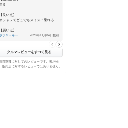
星５
【良い点】
オシャレでどこでもスイスイ乗れる
【悪い点】
燃費が悪いかな（笑）でも満足してい
ボボヤッキー
2020年11月04日投稿
ます
クルマレビューをすべて見る
該当車種に対してのレビューです。表示物
、販売店に対するレビューではありません。