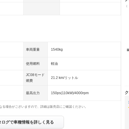
（
車両重量
1540kg
使用燃料
軽油
JC08モード
21.2 km/リットル
燃費
ク
最高出力
150ps(110kW)/4000rpm
なる場合がございますので、詳細は販売店にご確認ください。
タログで車種情報を詳しく見る