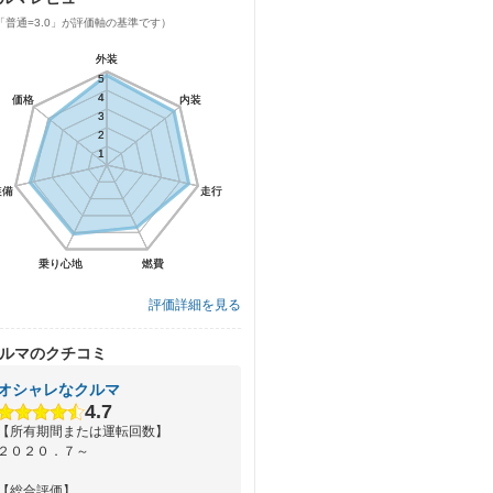
「普通=3.0」が評価軸の基準です）
外装
外装
5
5
4
4
価格
価格
内装
内装
3
3
2
2
1
1
装備
装備
走行
走行
乗り心地
乗り心地
燃費
燃費
評価詳細を見る
ルマのクチコミ
オシャレなクルマ
4.7
【所有期間または運転回数】
２０２０．７～
【総合評価】