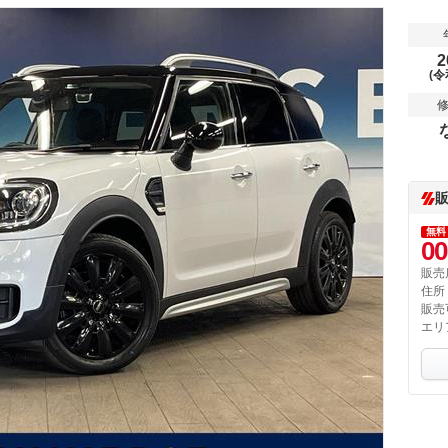
2
(令
無料
00
販売
住所
販売
エリ