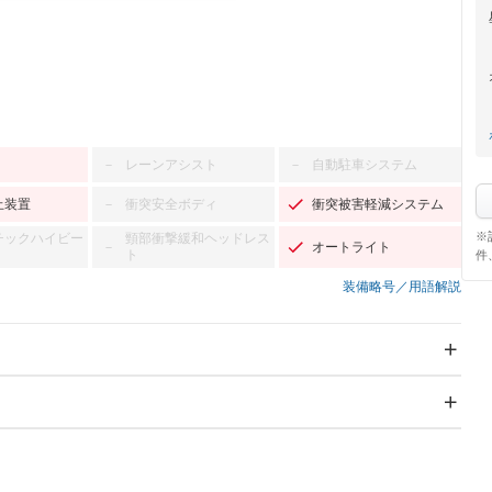
レーンアシスト
自動駐車システム
－
－
止装置
衝突安全ボディ
衝突被害軽減システム
－
※
チックハイビー
頸部衝撃緩和ヘッドレス
オートライト
－
ト
件
装備略号／用語解説
スライドドア
サンルーフ
－
－
Wエアコン
リフトアップ
－
－
TV
－
パワーステアリング
パワーウィンドウ