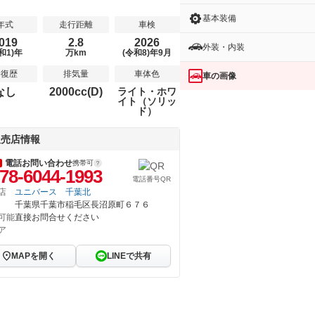
基本装備
年式
走行距離
車検
019
2.8
2026
外装・内装
和1)年
万km
(令和8)年9月
修復歴
排気量
車体色
車の画像
なし
2000cc(D)
ライト・ホワ
イト（ソリッ
ド）
販売店情報
電話お問い合わせ
携帯可
78-6044-1993
電話番号QR
店
ユニバース 千葉北
千葉県千葉市稲毛区長沼原町６７６
可能
直接お問合せください
ア
MAPを開く
LINEで共有