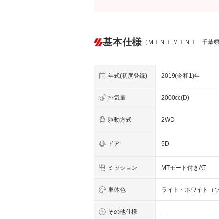
基本仕様
（ＭＩＮＩ ＭＩＮＩ 千葉
年式(初度登録)
2019(令和1)年
排気量
2000cc(D)
駆動方式
2WD
ドア
5D
ミッション
MTモード付きAT
車体色
ライト・ホワイト（
その他仕様
－