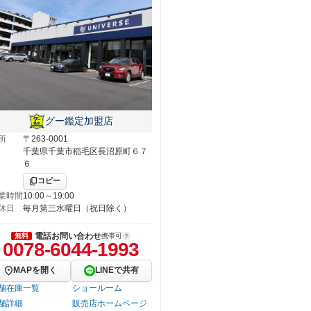
グー鑑定加盟店
所
〒263-0001
千葉県千葉市稲毛区長沼原町６７
６
コピー
業時間
10:00～19:00
休日
毎月第三水曜日（祝日除く）
電話お問い合わせ
無料
携帯可
0078-6044-1993
MAPを開く
LINEで共有
舗在庫一覧
ショールーム
舗詳細
販売店ホームページ