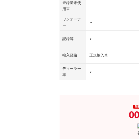
登録済未使
－
用車
ワンオーナ
－
ー
記録簿
○
輸入経路
正規輸入車
ディーラー
○
車
無
00