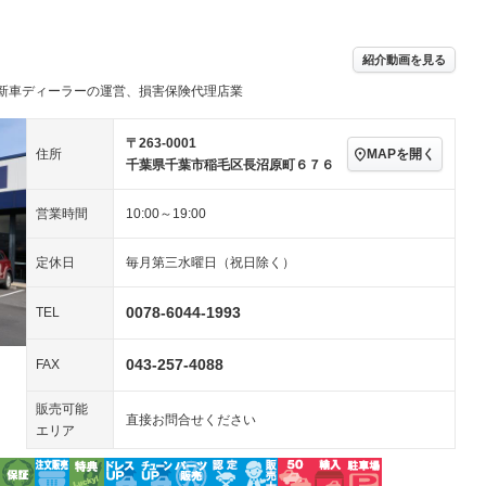
アルミホイール：18イ
－ビジュアル
－
ンチ
ングストップ
ドライブレコーダー
USB入力端子
－
ハーフレザーシート
キーレス
－
紹介動画を見る
クリーンディーゼル
センターデフロック
－
－
新車ディーラーの運営、損害保険代理店業
セノンライト)
ポータブルナビ
バックカメラ
－
乗車
電動格納ミラー
スマートキー
ローダウン
－
〒263-0001
MAPを開く
住所
装備略号／用語解説
千葉県千葉市稲毛区長沼原町６７６
ート
3列シート
ベンチシート
－
－
営業時間
10:00～19:00
ップシート
オットマン
電動格納サードシート
－
－
スルー
後席モニター
電動リアゲート
－
定休日
毎月第三水曜日（祝日除く）
アコン
全周囲カメラ
サイドカメラ
－
－
0078-6044-1993
TEL
ペンション
043-257-4088
FAX
装備略号／用語解説
販売可能
直接お問合せください
エリア