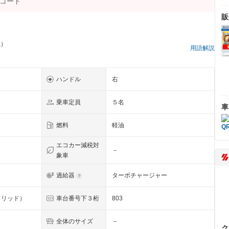
販
県）
用語解説
ハンドル
右
乗車定員
５名
車
燃料
軽油
エコカー減税対
－
象車
過給器
ターボチャージャー
ソリッド）
車台番号下３桁
803
全体のサイズ
－
ク