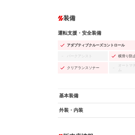
装備
運転支援・安全装備
アダプティブクルーズコントロール
パークアシスト
横滑り防
－
オートマ
クリアランスソナー
－
ム
基本装備
外装・内装
エアバッグ：運転席/助手席/サイド
ABS
エアコン
カーナビ：HDDナビ
ダウンヒルアシストコントロール
－