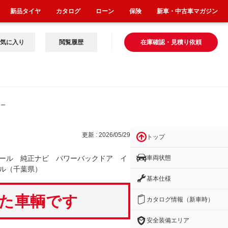
新品タイヤ
カタログ
ローン
保険
新車・中古車マガジン
気に入り
閲覧履歴
在庫確認・見積り依頼
ワー
更新 : 2026/05/29
トップ
車両状態
ール 純正ナビ パワーバックドア イ
ル（千葉県）
基本仕様
いた車輌です
カタログ情報（新車時）
安全装備エリア