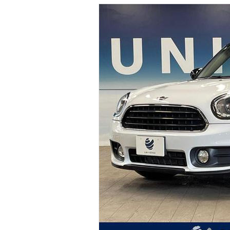
マガジン
車カタログ
自動車ローン
保険
レビュー
価格相場
教習所
用語集