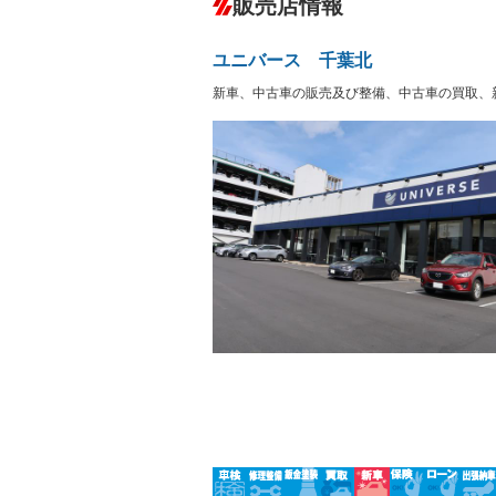
販売店情報
オーディオ
－
盗難防止システム
アイドリ
ヘッドライトウォッシャ
革シート
－
－
ユニバース 千葉北
ー
Bluetooth接続
100V電源
－
新車、中古車の販売及び整備、中古車の買取、
LEDヘッドランプ
HID(キ
－
レンタカーアップ
展示・試
－
－
ETC
エアロ
－
ランフラットタイヤ
パワーシ
－
－
フルフラットシート
チップア
－
－
シートヒーター
ウォーク
－
－
フロントカメラ
シートエ
－
－
ルーフレール
エアサス
－