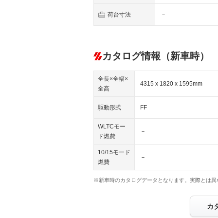
荷台寸法
－
カタログ情報（新車時）
全長×全幅×
4315 x 1820 x 1595mm
全高
駆動形式
FF
WLTCモー
－
ド燃費
10/15モード
－
燃費
※新車時のカタログデータとなります。実際とは異
カ