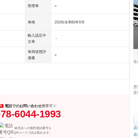
禁煙車
○
車検
2026(令和8)年9月
輸入認定中
－
古車
車両状態評
○
価書
住
営
定
電話でのお問い合わせ
携帯可
料
78-6044-1993
店
販売店への無料電話番号を
QRコードで読み取れます。
店