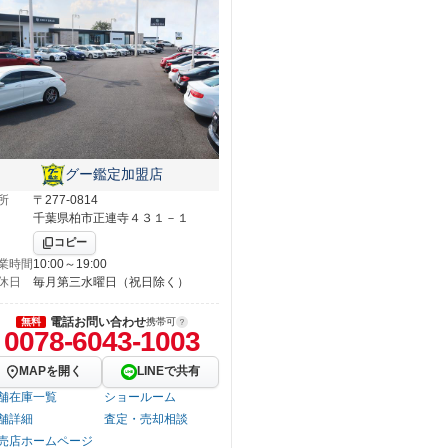
グー鑑定加盟店
所
〒277-0814
千葉県柏市正連寺４３１－１
コピー
業時間
10:00～19:00
休日
毎月第三水曜日（祝日除く）
電話お問い合わせ
無料
携帯可
0078-6043-1003
MAPを開く
LINEで共有
舗在庫一覧
ショールーム
舗詳細
査定・売却相談
売店ホームページ