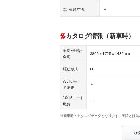
荷台寸法
－
カタログ情報（新車時）
全長×全幅×
3860 x 1725 x 1430mm
全高
駆動形式
FF
WLTCモー
－
ド燃費
10/15モード
－
燃費
※新車時のカタログデータとなります。実際とは異
カ