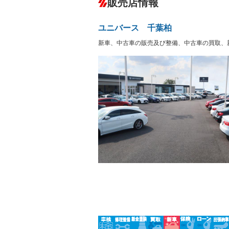
販売店情報
オーディオ：ミュージックサーバー
盗難防止システム
アイドリ
ヘッドライトウォッシャ
革シート
－
－
ユニバース 千葉柏
ー
Bluetooth接続
100V電源
－
新車、中古車の販売及び整備、中古車の買取、
LEDヘッドランプ
HID(キ
－
レンタカーアップ
展示・試
－
－
ETC
エアロ
－
ランフラットタイヤ
パワーシ
－
－
フルフラットシート
チップア
－
－
シートヒーター
ウォーク
－
－
フロントカメラ
シートエ
－
－
ルーフレール
エアサス
－
－