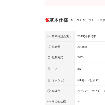
基本仕様
（ＭＩＮＩ ＭＩＮＩ 千葉
年式(初度登録)
2019(令和1)年
排気量
2000cc
駆動方式
2WD
ドア
3D
ミッション
MTモード付きAT
車体色
ペッパー・ホワイト
その他仕様
－