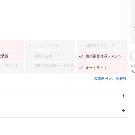
レーンアシスト
自動駐車システム
－
－
止装置
衝突安全ボディ
衝突被害軽減システム
－
チックハイビー
頸部衝撃緩和ヘッドレス
※
オートライト
－
ト
件
装備略号／用語解説
スライドドア
サンルーフ
－
－
Wエアコン
リフトアップ
－
－
TV
－
パワーステアリング
パワーウィンドウ