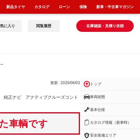
新品タイヤ
カタログ
ローン
保険
新車・中古車マガジン
気に入り
閲覧履歴
在庫確認・見積り依頼
ルー
更新 : 2026/06/03
トップ
車両状態
 純正ナビ アクティブクルーズコント
基本仕様
いた車輌です
カタログ情報（新車時）
安全装備エリア