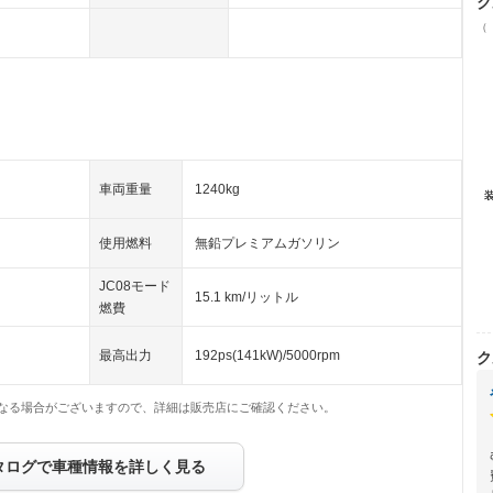
ク
（
車両重量
1240kg
使用燃料
無鉛プレミアムガソリン
JC08モード
15.1 km/リットル
燃費
最高出力
192ps(141kW)/5000rpm
ク
なる場合がございますので、詳細は販売店にご確認ください。
タログで車種情報を詳しく見る