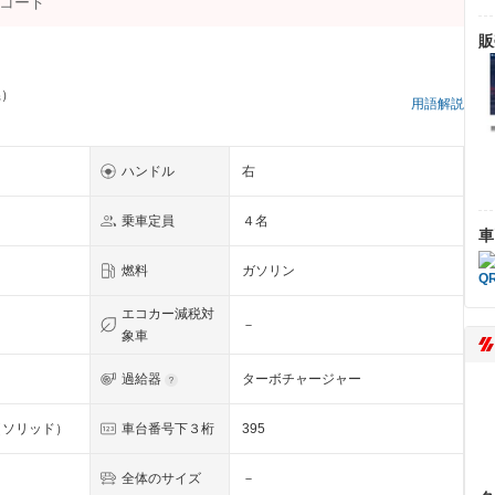
販
県）
用語解説
ハンドル
右
乗車定員
４名
車
燃料
ガソリン
エコカー減税対
－
象車
過給器
ターボチャージャー
（ソリッド）
車台番号下３桁
395
全体のサイズ
－