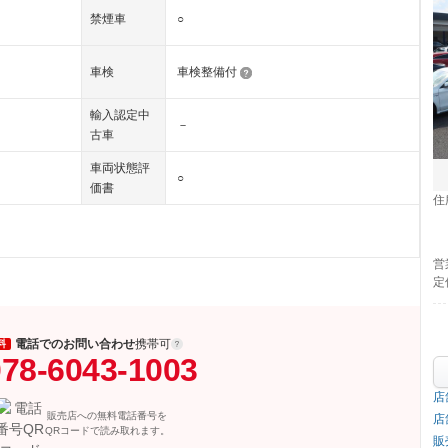
禁煙車
○
車検
車検整備付
輸入認定中
－
古車
車両状態評
○
価書
住
営
定
電話でのお問い合わせ
携帯可
料
78-6043-1003
店
販売店への無料電話番号を
店
QRコードで読み取れます。
販