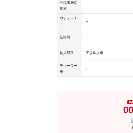
登録済未使
－
用車
ワンオーナ
－
ー
記録簿
－
輸入経路
正規輸入車
ディーラー
○
車
無
00