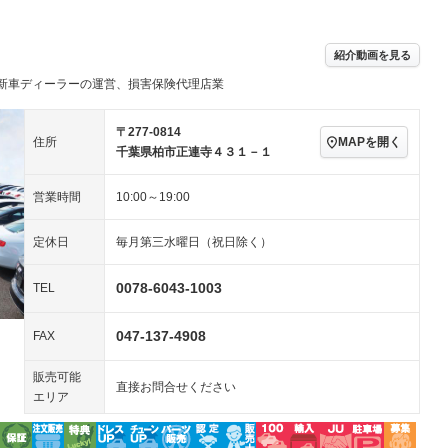
アルミホイール：17イ
－ビジュアル
－
ンチ
ングストップ
ドライブレコーダー
USB入力端子
－
ハーフレザーシート
キーレス
－
紹介動画を見る
クリーンディーゼル
センターデフロック
－
－
新車ディーラーの運営、損害保険代理店業
セノンライト)
ポータブルナビ
バックカメラ
－
乗車
電動格納ミラー
スマートキー
ローダウン
－
〒277-0814
MAPを開く
住所
装備略号／用語解説
千葉県柏市正連寺４３１－１
ート
3列シート
ベンチシート
－
－
営業時間
10:00～19:00
ップシート
オットマン
電動格納サードシート
－
－
スルー
後席モニター
電動リアゲート
－
－
定休日
毎月第三水曜日（祝日除く）
アコン
全周囲カメラ
サイドカメラ
－
－
0078-6043-1003
TEL
ペンション
047-137-4908
FAX
装備略号／用語解説
販売可能
直接お問合せください
エリア