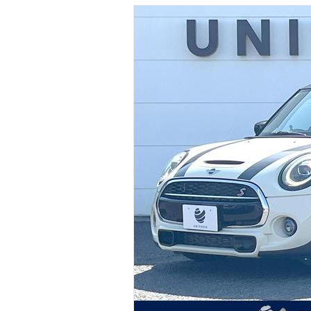
マガジン
車カタログ
自動車ローン
保険
レビュー
価格相場
教習所
用語集