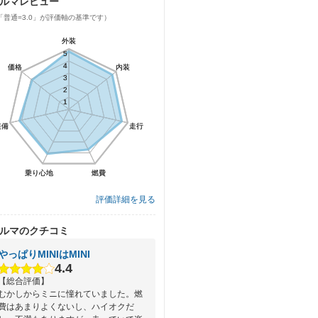
ルマレビュー
「普通=3.0」が評価軸の基準です）
外装
外装
5
5
4
4
価格
価格
内装
内装
3
3
2
2
1
1
装備
装備
走行
走行
乗り心地
乗り心地
燃費
燃費
評価詳細を見る
ルマのクチコミ
やっぱりMINIはMINI
4.4
【総合評価】
むかしからミニに憧れていました。燃
費はあまりよくないし、ハイオクだ