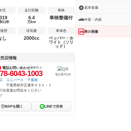
基本装備
年式
走行距離
車検
019
6.4
車検整備付
外装・内装
和1)年
万km
修復歴
排気量
車体色
車の画像
なし
2000cc
ペッパー・ホ
ワイト（ソリ
ッド）
販売店情報
電話お問い合わせ
携帯可
78-6043-1003
電話番号QR
店
ユニバース 千葉柏
千葉県柏市正連寺４３１－１
可能
直接お問合せください
ア
MAPを開く
LINEで共有