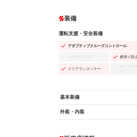
装備
運転支援・安全装備
アダプティブクルーズコントロール
パークアシスト
横滑り防
－
オートマ
クリアランスソナー
－
ム
基本装備
外装・内装
エアバッグ：運転席/助手席/サイド
ABS
エアコン
カーナビ：HDDナビ
ダウンヒルアシストコントロール
－