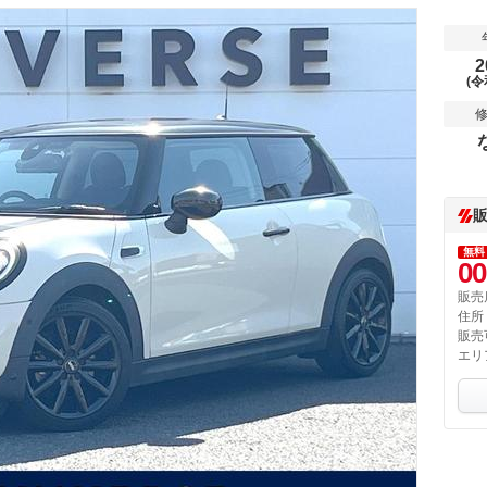
2
(令
無料
00
販売
住所
販売
エリ