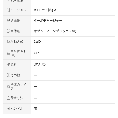
税対象車
ミッション
MTモード付きAT
過給器
ターボチャージャー
車体色
オブシディアンブラック（Ｍ）
駆動方式
2WD
車台番号下
337
3桁
燃料
ガソリン
その他
―
全体のサイ
―
ズ
荷台寸法
―
ハンドル
右