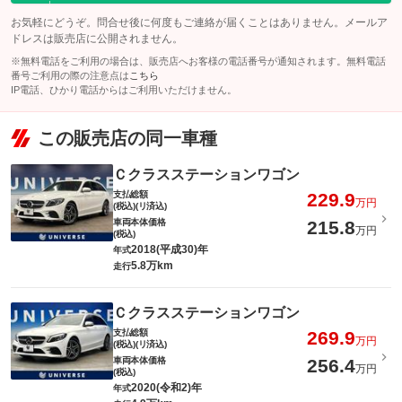
お気軽にどうぞ。問合せ後に何度もご連絡が届くことはありません。メールア
ドレスは販売店に公開されません。
※無料電話をご利用の場合は、販売店へお客様の電話番号が通知されます。無料電話
番号ご利用の際の注意点は
こちら
IP電話、ひかり電話からはご利用いただけません。
この販売店の同一車種
Ｃクラスステーションワゴン
支払総額
229.9
万円
(税込)(リ済込)
車両本体価格
215.8
万円
(税込)
2018(平成30)年
年式
5.8万km
走行
Ｃクラスステーションワゴン
支払総額
269.9
万円
(税込)(リ済込)
車両本体価格
256.4
万円
(税込)
2020(令和2)年
年式