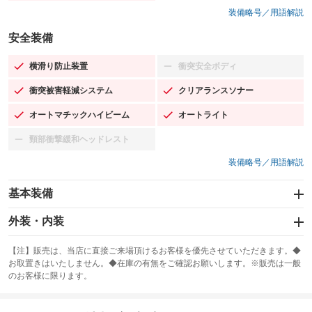
装備略号／用語解説
安全装備
横滑り防止装置
衝突安全ボディ
：装備あり
：装備なし
衝突被害軽減システム
クリアランスソナー
：装備あり
：装備あり
オートマチックハイビーム
オートライト
：装備あり
：装備あり
頸部衝撃緩和ヘッドレスト
：装備なし
装備略号／用語解説
基本装備
エアバッグ：運転席/助手席/サイド
外装・内装
：装備あり
スライドドア
カーナビ：HDDナビ
：装備なし
：装備あり
【注】販売は、当店に直接ご来場頂けるお客様を優先させていただきます。◆
お取置きはいたしません。◆在庫の有無をご確認お願いします。※販売は一般
サンルーフ
ABS
TV：フルセグ
：装備なし
：装備あり
：装備あり
のお客様に限ります。
エアコン
Wエアコン
オーディオ：CDまたはCDチェンジャー／ミュージックサーバー
：装備あり
：装備なし
：装備あり