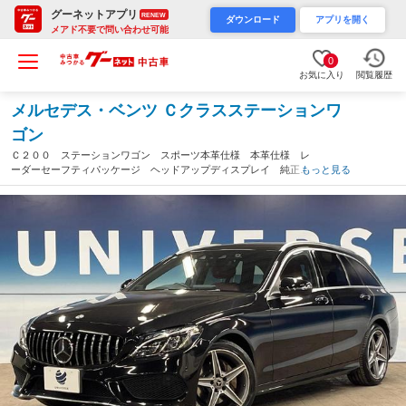
グーネットアプリ
RENEW
ダウンロード
アプリを開く
メアド不要で問い合わせ可能
0
お気に入り
閲覧履歴
メルセデス・ベンツ Ｃクラスステーションワ
ゴン
Ｃ２００ ステーションワゴン スポーツ本革仕様 本革仕様 レ
ーダーセーフティパッケージ ヘッドアップディスプレイ 純正ナ
もっと見る
ビ バックカメラ フルセグＴＶ ＬＥＤヘッドライト アダプテ
ィブハイビームアシストプラス 電動リアゲート シートヒータ
ー 禁煙車（千葉県）