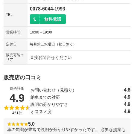
0078-6044-1993
TEL
無料電話
営業時間
10:00～19:00
定休日
毎月第三水曜日（祝日除く）
販売可能エ
直接お問合せください
リア
販売店の口コミ
総合評価
4.8
お問い合わせ（見積り）
（5点満点中）
4.9
4.9
納車までの対応
4.9
説明の分かりやすさ
4.9
オススメ度
451件
5.0
車の知識が豊富で説明が分かりやすかったです。 必要な提案も