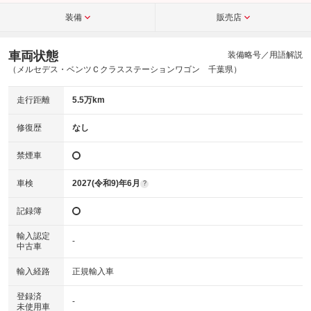
装備
販売店
車両状態
装備略号／用語解説
（メルセデス・ベンツＣクラスステーションワゴン 千葉県）
走行距離
5.5万km
修復歴
なし
禁煙車
車検
2027(令和9)年6月
?
記録簿
輸入認定
-
中古車
輸入経路
正規輸入車
登録済
-
未使用車