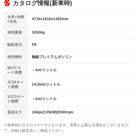
リフトアップ
パワーステアリング
カタログ情報(新車時)
ビジュアル：-／DVD再生
：装備なし
：装備あり
：装備あり
ダウンヒルアシストコントロール
アルミホイール：18インチ
：装備なし
：装備あり
全長×全幅
4730x1810x1450mm
×全高
パワーウィンドウ
盗難防止システム
革シート
ハーフレザーシート
：装備あり
：装備あり
：装備あり
：装備なし
車両重量
1650kg
アイドリングストップ
ドライブレコーダー
キーレス
LEDヘッドランプ
：装備あり
：装備なし
：装備あり
：装備あり
USB入力端子
Bluetooth接続
駆動形式
FR
HID(キセノンライト)
ポータブルナビ
：装備あり
：装備あり
：装備なし
：装備なし
100V電源
クリーンディーゼル
バックカメラ
ETC
使用燃料
無鉛プレミアムガソリン
：装備なし
：装備なし
：装備あり
：装備あり
センターデフロック
エアロ
スマートキー
：装備なし
WLTCモ
：装備なし
：装備あり
－km/リットル
ード燃費
レンタカーアップ
展示・試乗車
ローダウン
ランフラットタイヤ
：装備なし
：装備なし
：装備なし
：装備なし
JC08モー
14.2km/リットル
ド燃費
電動格納ミラー
パワーシート
3列シート
：装備あり
：装備あり
：装備なし
10/15モー
装備略号／用語解説
－km/リットル
ベンチシート
フルフラットシート
ド燃費
：装備なし
：装備なし
チップアップシート
オットマン
：装備なし
：装備なし
最高出力
184ps(135kW)/5500rpm
電動格納サードシート
シートヒーター
：装備なし
：装備あり
※新車時のカタログデータとなります。実際とは異なる場合がございますの
で、詳細は販売店にご確認ください。
ウォークスルー
後席モニター
：装備なし
：装備なし