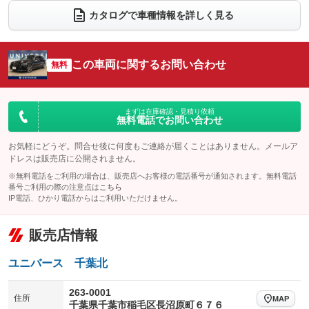
電動リアゲート
フロントカメラ
カタログで車種情報を詳しく見る
：装備あり
：装備なし
シートエアコン
全周囲カメラ
：装備なし
：装備なし
サイドカメラ
ルーフレール
この車両に関するお問い合わせ
：装備なし
無料
：装備あり
エアサスペンション
ヘッドライトウォッシャー
：装備あり
：装備なし
装備略号／用語解説
まずは在庫確認・見積り依頼
無料電話でお問い合わせ
お気軽にどうぞ。問合せ後に何度もご連絡が届くことはありません。メールア
ドレスは販売店に公開されません。
※無料電話をご利用の場合は、販売店へお客様の電話番号が通知されます。無料電話
番号ご利用の際の注意点は
こちら
IP電話、ひかり電話からはご利用いただけません。
販売店情報
ユニバース 千葉北
263-0001
住所
MAP
千葉県千葉市稲毛区長沼原町６７６