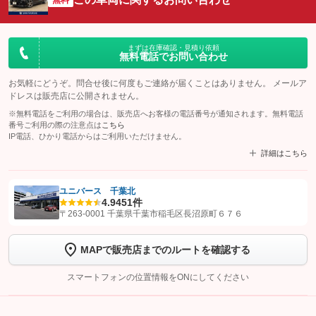
まずは在庫確認・見積り依頼
無料電話でお問い合わせ
お気軽にどうぞ。問合せ後に何度もご連絡が届くことはありません。 メールア
ドレスは販売店に公開されません。
※無料電話をご利用の場合は、販売店へお客様の電話番号が通知されます。無料電話
番号ご利用の際の注意点は
こちら
IP電話、ひかり電話からはご利用いただけません。
詳細はこちら
ユニバース 千葉北
4.9
451件
【STEP1】
認証画面でグーネットを友だち追加してから「許可する」ボタンを押
〒263-0001 千葉県千葉市稲毛区長沼原町６７６
します
MAPで販売店までのルートを確認する
【STEP2】
トーク画面で
ボタンをタップして問い合わせを
完了してください。
スマートフォンの位置情報をONにしてください
こちら