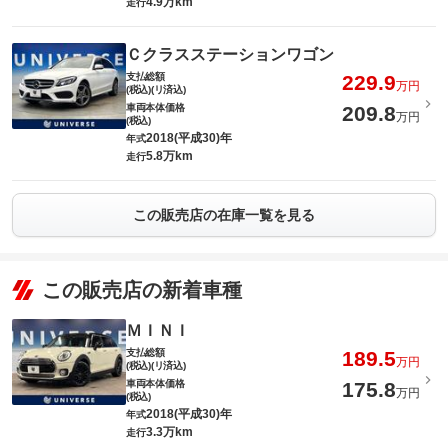
4.9万km
走行
Ｃクラスステーションワゴン
支払総額
229.9
万円
(税込)(リ済込)
車両本体価格
209.8
万円
(税込)
2018(平成30)年
年式
5.8万km
走行
この販売店の在庫一覧を見る
この販売店の新着車種
ＭＩＮＩ
支払総額
189.5
万円
(税込)(リ済込)
車両本体価格
175.8
万円
(税込)
2018(平成30)年
年式
3.3万km
走行