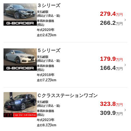
３シリーズ
支払総額
279.4
万円
(税込)(リ済込・追)
車両本体価格
266.2
万円
(税込)
2020年
年式
2.6万km
走行
５シリーズ
支払総額
179.9
万円
(税込)(リ済込・追)
車両本体価格
166.4
万円
(税込)
2018年
年式
7.2万km
走行
Ｃクラスステーションワゴン
支払総額
323.8
万円
(税込)(リ済込・追)
車両本体価格
309.9
万円
(税込)
2023年
年式
8.3万km
走行