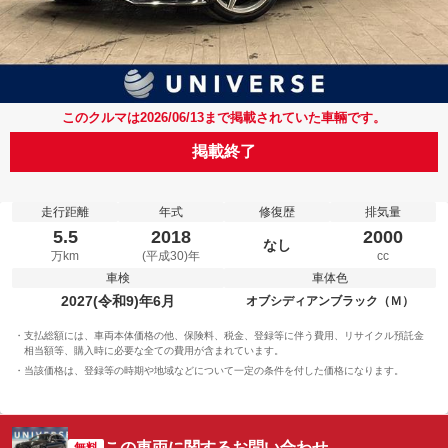
このクルマは2026/06/13まで掲載されていた車輛です。
掲載終了
走行距離
年式
修復歴
排気量
5.5
2018
2000
なし
万km
(平成30)年
cc
車検
車体色
2027(令和9)年6月
オブシディアンブラック（Ｍ）
支払総額には、車両本体価格の他、保険料、税金、登録等に伴う費用、リサイクル預託金
相当額等、購入時に必要な全ての費用が含まれています。
当該価格は、登録等の時期や地域などについて一定の条件を付した価格になります。
この車両に関するお問い合わせ
無料