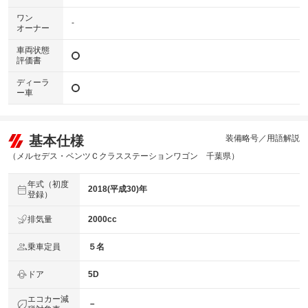
ワン
-
オーナー
車両状態
評価書
ディーラ
ー車
基本仕様
装備略号／用語解説
（メルセデス・ベンツＣクラスステーションワゴン 千葉県）
年式（初度
2018(平成30)年
登録）
排気量
2000cc
乗車定員
５名
ドア
5D
エコカー減
－