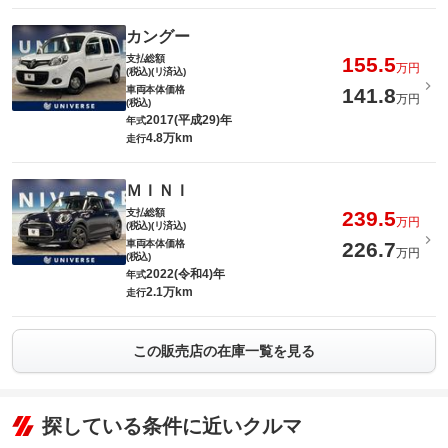
カングー
支払総額
155.5
万円
(税込)(リ済込)
車両本体価格
141.8
万円
(税込)
2017(平成29)年
年式
4.8万km
走行
ＭＩＮＩ
支払総額
239.5
万円
(税込)(リ済込)
車両本体価格
226.7
万円
(税込)
2022(令和4)年
年式
2.1万km
走行
この販売店の在庫一覧を見る
探している条件に近いクルマ