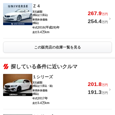
Ｚ４
支払総額
267.9
万円
(税込)(リ済込)
車両本体価格
254.4
万円
(税込)
2016(平成28)年
年式
3.4万km
走行
この販売店の在庫一覧を見る
探している条件に近いクルマ
１シリーズ
支払総額
201.8
万円
(税込)(リ済込・追)
車両本体価格
191.3
万円
(税込)
2017年
年式
3.4万km
走行