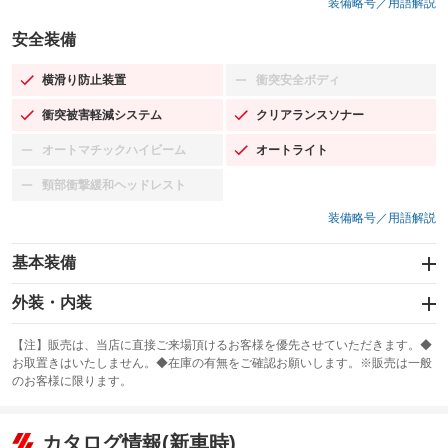
装備略号／用語解説
安全装備
横滑り防止装置
衝突安全ボディ
：装備あり
：装備なし
衝突被害軽減システム
クリアランスソナー
：装備あり
：装備あり
オートマチックハイビーム
オートライト
：装備なし
：装備あり
頸部衝撃緩和ヘッドレスト
：装備なし
装備略号／用語解説
基本装備
エアバッグ：運転席/助手席/サイド
外装・内装
：装備あり
スライドドア
カーナビ：HDDナビ
：装備なし
：装備あり
【注】販売は、当店に直接ご来場頂けるお客様を優先させていただきます。◆
お取置きはいたしません。◆在庫の有無をご確認お願いします。※販売は一般
サンルーフ
ABS
TV
：装備なし
：装備あり
：装備なし
のお客様に限ります。
エアコン
Wエアコン
オーディオ：ミュージックサーバー
：装備あり
：装備なし
：装備あり
リフトアップ
パワーステアリング
カタログ情報(新車時)
ビジュアル
：装備なし
：装備あり