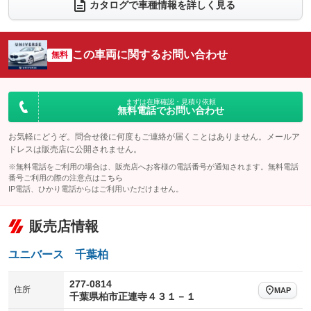
電動リアゲート
フロントカメラ
カタログで車種情報を詳しく見る
：装備あり
：装備なし
シートエアコン
全周囲カメラ
：装備なし
：装備なし
サイドカメラ
ルーフレール
この車両に関するお問い合わせ
：装備なし
無料
：装備なし
エアサスペンション
ヘッドライトウォッシャー
：装備なし
：装備なし
装備略号／用語解説
まずは在庫確認・見積り依頼
無料電話でお問い合わせ
お気軽にどうぞ。問合せ後に何度もご連絡が届くことはありません。メールア
ドレスは販売店に公開されません。
※無料電話をご利用の場合は、販売店へお客様の電話番号が通知されます。無料電話
番号ご利用の際の注意点は
こちら
IP電話、ひかり電話からはご利用いただけません。
販売店情報
ユニバース 千葉柏
277-0814
住所
MAP
千葉県柏市正連寺４３１－１