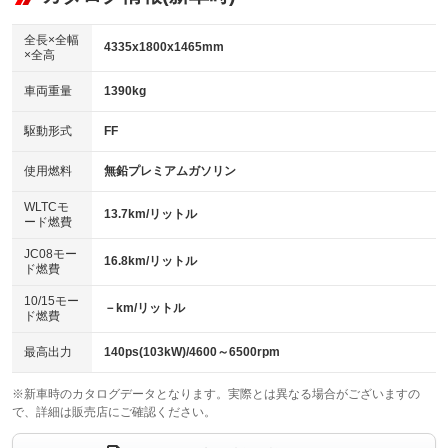
：装備なし
ダウンヒルアシストコントロール
アルミホイール：16インチ
：装備なし
：装備あり
全長×全幅
4335x1800x1465mm
×全高
パワーウィンドウ
盗難防止システム
革シート
ハーフレザーシート
：装備あり
：装備あり
：装備あり
：装備なし
車両重量
1390kg
アイドリングストップ
ドライブレコーダー
キーレス
LEDヘッドランプ
：装備あり
：装備なし
：装備あり
：装備あり
USB入力端子
Bluetooth接続
駆動形式
FF
HID(キセノンライト)
ポータブルナビ
：装備あり
：装備あり
：装備なし
：装備なし
100V電源
クリーンディーゼル
バックカメラ
ETC2.0
使用燃料
無鉛プレミアムガソリン
：装備なし
：装備なし
：装備あり
：装備あり
センターデフロック
エアロ
スマートキー
：装備なし
WLTCモ
：装備なし
：装備あり
13.7km/リットル
ード燃費
レンタカーアップ
展示・試乗車
ローダウン
ランフラットタイヤ
：装備なし
：装備なし
：装備なし
：装備なし
JC08モー
16.8km/リットル
ド燃費
電動格納ミラー
パワーシート
3列シート
：装備あり
：装備あり
：装備なし
10/15モー
装備略号／用語解説
－km/リットル
ベンチシート
フルフラットシート
ド燃費
：装備なし
：装備なし
チップアップシート
オットマン
：装備なし
：装備なし
最高出力
140ps(103kW)/4600～6500rpm
電動格納サードシート
シートヒーター
：装備なし
：装備あり
※新車時のカタログデータとなります。実際とは異なる場合がございますの
で、詳細は販売店にご確認ください。
ウォークスルー
後席モニター
：装備なし
：装備なし