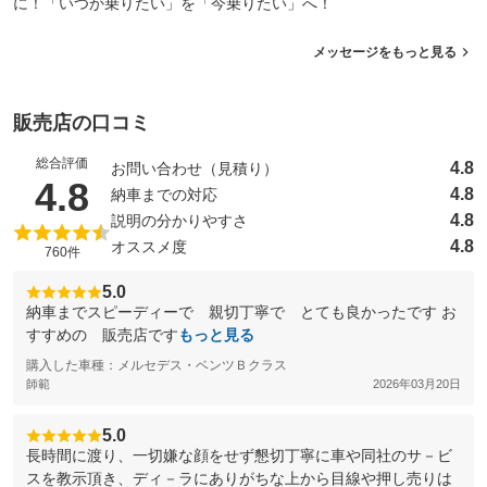
に！「いつか乗りたい」を「今乗りたい」へ！
メッセージをもっと見る
販売店の口コミ
総合評価
4.8
お問い合わせ（見積り）
（5点満点中）
4.8
4.8
納車までの対応
4.8
説明の分かりやすさ
4.8
オススメ度
760件
5.0
納車までスピーディーで 親切丁寧で とても良かったです お
すすめの 販売店です
もっと見る
購入した車種：メルセデス・ベンツＢクラス
師範
2026年03月20日
5.0
長時間に渡り、一切嫌な顔をせず懇切丁寧に車や同社のサ－ビ
スを教示頂き、ディ－ラにありがちな上から目線や押し売りは