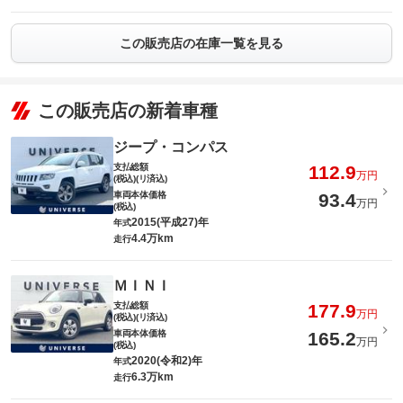
この販売店の在庫一覧を見る
この販売店の新着車種
ジープ・コンパス
支払総額
112.9
万円
(税込)(リ済込)
車両本体価格
93.4
万円
(税込)
2015(平成27)年
年式
4.4万km
走行
ＭＩＮＩ
支払総額
177.9
万円
(税込)(リ済込)
車両本体価格
165.2
万円
(税込)
2020(令和2)年
年式
6.3万km
走行