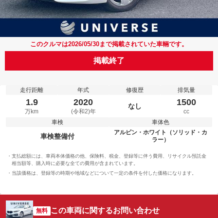
このクルマは2026/05/30まで掲載されていた車輛です。
掲載終了
走行距離
年式
修復歴
排気量
1.9
2020
1500
なし
万km
(令和2)年
cc
車検
車体色
アルピン・ホワイト（ソリッド・カ
車検整備付
ラー）
支払総額には、車両本体価格の他、保険料、税金、登録等に伴う費用、リサイクル預託金
相当額等、購入時に必要な全ての費用が含まれています。
当該価格は、登録等の時期や地域などについて一定の条件を付した価格になります。
この車両に関するお問い合わせ
無料