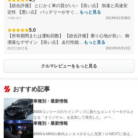
【総合評価】 とにかく車の質がいい 【良い点】 加速と高速安
定性 【悪い点】 バッテリーがすぐ...
もっと見る
ペロパパ
2013年01月08日
5.0
【所有期間または運転回数】 【総合評価】乗り心地が良い、御
洒落なデザイン 【良い点】 走行性能...
もっと見る
のどにかける
2021年03月12日
クルマレビューをもっと見る
おすすめ記事
車種別・最新情報
BMW 1シリーズのラインアップに新たなエントリーモデルと
なる「オリジナル」を追加して発売した。メー…
車種別・最新情報
BMW＆MINIの車内エンタメがさらに充実！U-NEXTに加え、