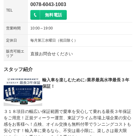
0078-6043-1003
TEL
無料電話
営業時間
10:00～19:00
定休日
毎月第三水曜日（祝日除く）
販売可能エ
直接お問合せください
リア
スタッフ紹介
輸入車を楽しむために♪業界最高水準最長３年
保証！
３１８項目の幅広い保証範囲で愛車を安心して乗れる最長３年保証
をご用意！正規ディーラー運営、東証プライム市場上場企業の安心
感をお客様へ！点検、オイル交換も無料付帯でランニングコストも
安心です！輸入車に乗るなら、不安は最小限に、楽しさは最大限