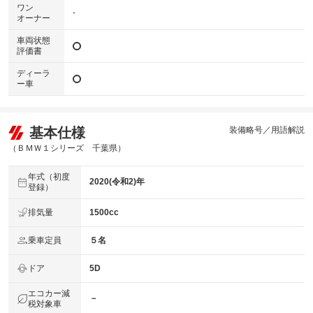
ワン
-
オーナー
車両状態
評価書
ディーラ
ー車
基本仕様
装備略号／用語解説
（ＢＭＷ１シリーズ 千葉県）
年式（初度
2020(令和2)年
登録）
排気量
1500cc
乗車定員
５名
ドア
5D
エコカー減
－
税対象車