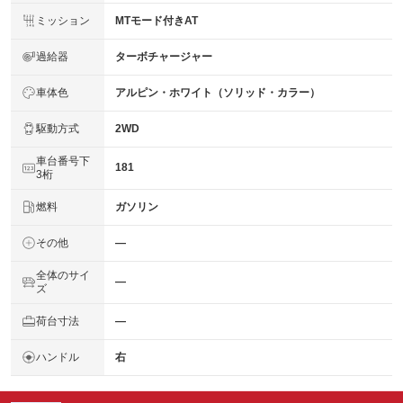
ミッション
MTモード付きAT
過給器
ターボチャージャー
車体色
アルピン・ホワイト（ソリッド・カラー）
駆動方式
2WD
車台番号下
181
3桁
燃料
ガソリン
その他
―
全体のサイ
―
ズ
荷台寸法
―
ハンドル
右