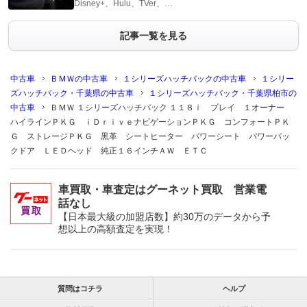
Disney+、Hulu、TVer、…
記事一覧を見る
中古車
ＢＭＷの中古車
１シリーズハッチバックの中古車
１シリー
ズハッチバック・千葉県の中古車
１シリーズハッチバック・千葉県柏市の
中古車
ＢＭＷ １シリーズハッチバック １１８ｉ プレイ １オーナー
ハイラインＰＫＧ ｉＤｒｉｖｅナビゲーションＰＫＧ コンフォートＰＫ
Ｇ ストレージＰＫＧ 黒革 シートヒーター パワーシート パワーバッ
クドア ＬＥＤヘッド 純正１６インチＡＷ ＥＴＣ
車買取・車査定はグーネット買取 営業電
話なし
【日本最大級の加盟店数】約30万のデータから予
想以上の高額査定を実現！
質問はコチラ
ヘルプ