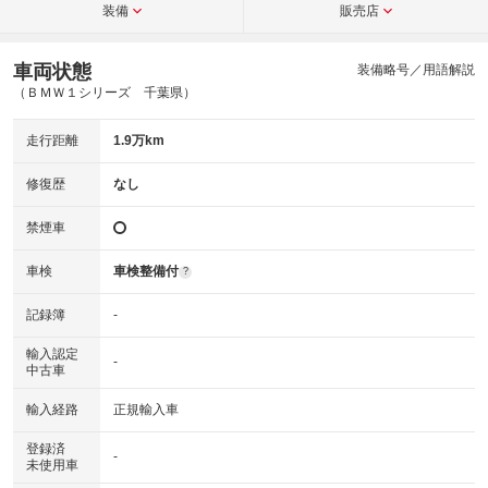
装備
販売店
車両状態
装備略号／用語解説
（ＢＭＷ１シリーズ 千葉県）
走行距離
1.9万km
修復歴
なし
禁煙車
車検
車検整備付
?
記録簿
-
輸入認定
-
中古車
輸入経路
正規輸入車
登録済
-
未使用車