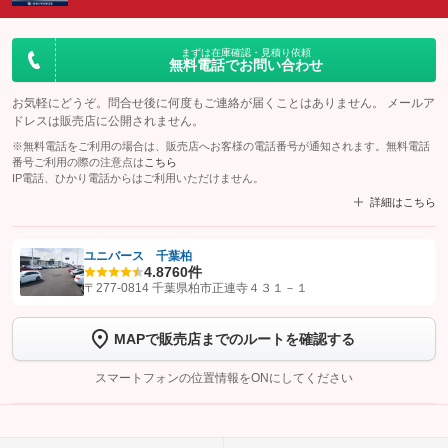
まずは在庫確認・見積り依頼
無料電話でお問い合わせ
お気軽にどうぞ。問合せ後に何度もご連絡が届くことはありません。 メールア
ドレスは販売店に公開されません。
※無料電話をご利用の場合は、販売店へお客様の電話番号が通知されます。無料電話
番号ご利用の際の注意点は
こちら
IP電話、ひかり電話からはご利用いただけません。
詳細はこちら
ユニバース 千葉柏
4.8
760件
【STEP1】
認証画面でグーネットを友だち追加してから「許可する」ボタンを押
〒277-0814 千葉県柏市正連寺４３１－１
します
MAPで販売店までのルートを確認する
【STEP2】
トーク画面で
ボタンをタップして問い合わせを
完了してください。
スマートフォンの位置情報をONにしてください
こちら