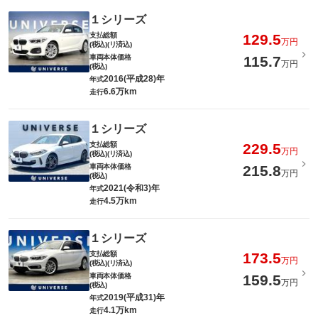
１シリーズ
支払総額
129.5
万円
(税込)(リ済込)
車両本体価格
115.7
万円
(税込)
2016(平成28)年
年式
6.6万km
走行
１シリーズ
支払総額
229.5
万円
(税込)(リ済込)
車両本体価格
215.8
万円
(税込)
2021(令和3)年
年式
4.5万km
走行
１シリーズ
支払総額
173.5
万円
(税込)(リ済込)
車両本体価格
159.5
万円
(税込)
2019(平成31)年
年式
4.1万km
走行