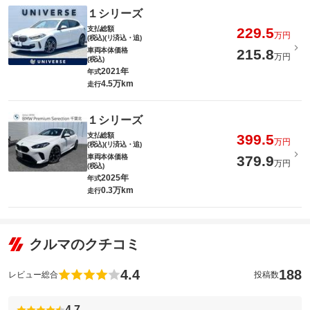
１シリーズ
支払総額
229.5
万円
(税込)(リ済込・追)
車両本体価格
215.8
万円
(税込)
2021年
年式
4.5万km
走行
１シリーズ
支払総額
399.5
万円
(税込)(リ済込・追)
車両本体価格
379.9
万円
(税込)
2025年
年式
0.3万km
走行
クルマのクチコミ
4.4
188
レビュー総合
投稿数
4.7