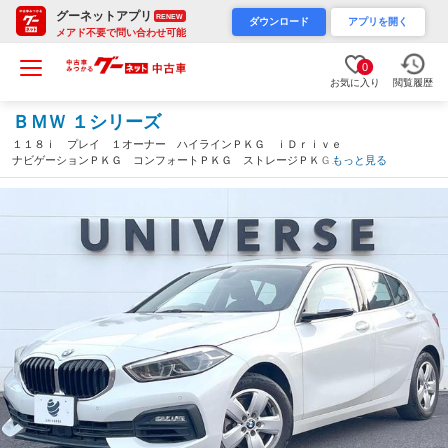
グーネットアプリ
RENEW
ダウンロード
アプリを開く
メアド不要で問い合わせ可能
0
お気に入り
閲覧履歴
ＢＭＷ １シリーズ
１１８ｉ プレイ １オーナー ハイラインＰＫＧ ｉＤｒｉｖｅ
ナビゲーションＰＫＧ コンフォートＰＫＧ ストレージＰＫＧ
もっと見る
黒革 シートヒーター パワーシート パワーバックドア ＬＥＤ
ヘッド 純正１６インチＡＷ ＥＴＣ（千葉県）