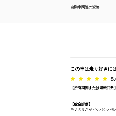
自動車関連の資格
マガジン
車カタログ
自動車ローン
保険
レビュー
この車は走り好きには
価格相場
5.
【所有期間または運転回数
教習所
用語集
【総合評価】
モノの良さがビシバシと伝