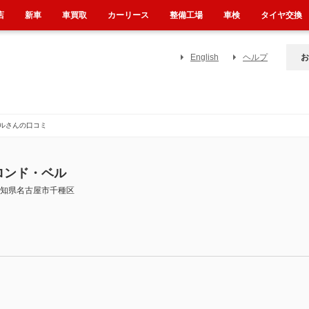
店
新車
車買取
カーリース
整備工場
車検
タイヤ交換
English
ヘルプ
お
ルさんの口コミ
ロンド・ベル
知県名古屋市千種区