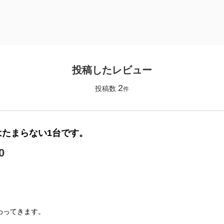
投稿したレビュー
2
投稿数
件
たまらない1台です。
0
】
わってきます。