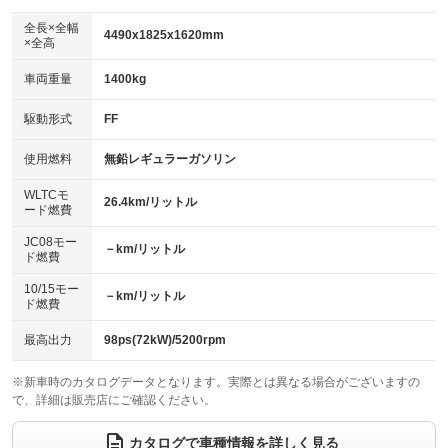
ダウンヒルアシストコントロール
アルミホイール：18インチ
：装備なし
：装備あり
全長×全幅
4490x1825x1620mm
×全高
パワーウィンドウ
盗難防止システム
革シート
ハーフレザーシート
：装備あり
：装備あり
：装備なし
：装備なし
車両重量
1400kg
アイドリングストップ
ドライブレコーダー
キーレス
LEDヘッドランプ
：装備あり
：装備なし
：装備あり
：装備あり
USB入力端子
Bluetooth接続
駆動形式
FF
HID(キセノンライト)
ポータブルナビ
：装備なし
：装備あり
：装備なし
：装備なし
100V電源
クリーンディーゼル
バックカメラ
ETC2.0
使用燃料
無鉛レギュラーガソリン
：装備なし
：装備なし
：装備あり
：装備あり
センターデフロック
エアロ
スマートキー
：装備なし
WLTCモ
：装備なし
：装備あり
26.4km/リットル
ード燃費
レンタカーアップ
展示・試乗車
ローダウン
ランフラットタイヤ
：装備なし
：装備なし
：装備なし
：装備なし
JC08モー
－km/リットル
ド燃費
電動格納ミラー
パワーシート
3列シート
：装備なし
：装備あり
：装備なし
10/15モー
装備略号／用語解説
－km/リットル
ベンチシート
フルフラットシート
ド燃費
：装備なし
：装備なし
チップアップシート
オットマン
：装備なし
：装備なし
最高出力
98ps(72kW)/5200rpm
電動格納サードシート
シートヒーター
：装備なし
：装備なし
※新車時のカタログデータとなります。実際とは異なる場合がございますの
で、詳細は販売店にご確認ください。
ウォークスルー
後席モニター
：装備なし
：装備なし
電動リアゲート
フロントカメラ
カタログで車種情報を詳しく見る
：装備あり
：装備なし