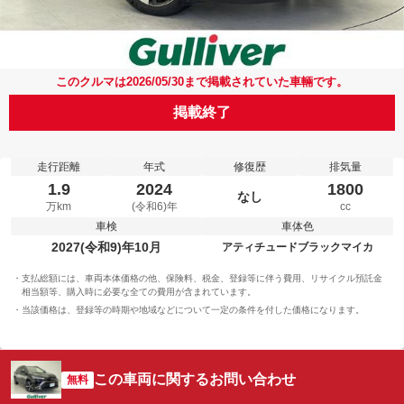
このクルマは2026/05/30まで掲載されていた車輛です。
掲載終了
走行距離
年式
修復歴
排気量
1.9
2024
1800
なし
万km
(令和6)年
cc
車検
車体色
2027(令和9)年10月
アティチュードブラックマイカ
支払総額には、車両本体価格の他、保険料、税金、登録等に伴う費用、リサイクル預託金
相当額等、購入時に必要な全ての費用が含まれています。
当該価格は、登録等の時期や地域などについて一定の条件を付した価格になります。
この車両に関するお問い合わせ
無料