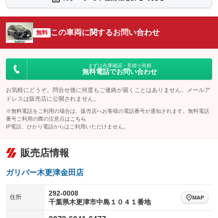
シートエアコン
全周囲カメラ
：装備なし
：装備あり
サイドカメラ
ルーフレール
この車両に関するお問い合わせ
：装備なし
無料
：装備あり
エアサスペンション
ヘッドライトウォッシャー
：装備なし
：装備なし
装備略号／用語解説
まずは在庫確認・見積り依頼
無料電話でお問い合わせ
お気軽にどうぞ。問合せ後に何度もご連絡が届くことはありません。メールア
ドレスは販売店に公開されません。
※無料電話をご利用の場合は、販売店へお客様の電話番号が通知されます。無料電話
番号ご利用の際の注意点は
こちら
IP電話、ひかり電話からはご利用いただけません。
販売店情報
ガリバー木更津金田店
292-0008
住所
MAP
千葉県木更津市中島１０４１番地