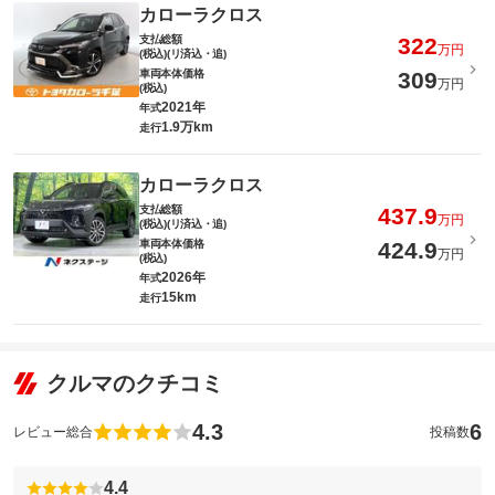
カローラクロス
支払総額
322
万円
(税込)(リ済込・追)
車両本体価格
309
万円
(税込)
2021年
年式
1.9万km
走行
カローラクロス
支払総額
437.9
万円
(税込)(リ済込・追)
車両本体価格
424.9
万円
(税込)
2026年
年式
15km
走行
クルマのクチコミ
4.3
6
レビュー総合
投稿数
4.4