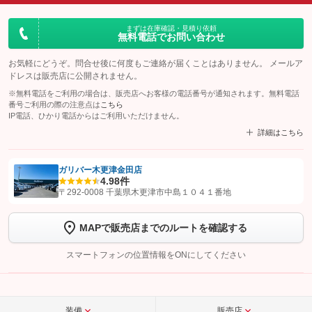
まずは在庫確認・見積り依頼
無料電話でお問い合わせ
お気軽にどうぞ。問合せ後に何度もご連絡が届くことはありません。 メールア
ドレスは販売店に公開されません。
※無料電話をご利用の場合は、販売店へお客様の電話番号が通知されます。無料電話
番号ご利用の際の注意点は
こちら
IP電話、ひかり電話からはご利用いただけません。
詳細はこちら
ガリバー木更津金田店
4.9
8件
【STEP1】
認証画面でグーネットを友だち追加してから「許可する」ボタンを押
〒292-0008 千葉県木更津市中島１０４１番地
します
MAPで販売店までのルートを確認する
【STEP2】
トーク画面で
ボタンをタップして問い合わせを
完了してください。
スマートフォンの位置情報をONにしてください
こちら
装備
販売店