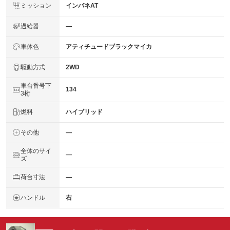
ミッション
インパネAT
過給器
―
車体色
アティチュードブラックマイカ
駆動方式
2WD
車台番号下
134
3桁
燃料
ハイブリッド
その他
―
全体のサイ
―
ズ
荷台寸法
―
ハンドル
右