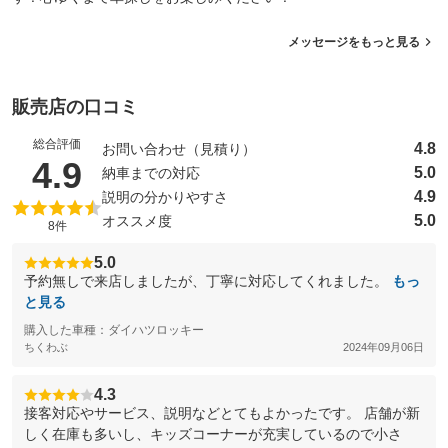
メッセージをもっと見る
販売店の口コミ
総合評価
4.8
お問い合わせ（見積り）
（5点満点中）
4.9
5.0
納車までの対応
4.9
説明の分かりやすさ
5.0
オススメ度
8件
5.0
予約無しで来店しましたが、丁寧に対応してくれました。
もっ
と見る
購入した車種：ダイハツロッキー
ちくわぶ
2024年09月06日
4.3
接客対応やサービス、説明などとてもよかったです。 店舗が新
しく在庫も多いし、キッズコーナーが充実しているので小さ