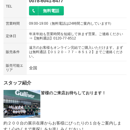
0078-6041-6477
TEL
無料電話
営業時間
09:00-19:00（無料電話は24時間ご案内しています!!）
年末年始も営業時間を短縮して休まず営業。ご連絡ください
定休日
⇒【無料通話】0120-77-8512
遠方のお客様もオンライン完結でご購入いただけます。まず
販売条件
は無料通話【０１２０－７７－８５１２】までご連絡くださ
い。
販売可能エ
全国
リア
スタッフ紹介
皆様のご来店お待ちしております！
約２００台の展示在庫からお客様にぴったりの１台をご案内しま
す！心ゆくまで車探しをお楽しみください！