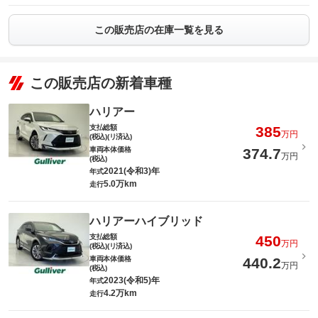
この販売店の在庫一覧を見る
この販売店の新着車種
ハリアー
支払総額
385
万円
(税込)(リ済込)
車両本体価格
374.7
万円
(税込)
2021(令和3)年
年式
5.0万km
走行
ハリアーハイブリッド
支払総額
450
万円
(税込)(リ済込)
車両本体価格
440.2
万円
(税込)
2023(令和5)年
年式
4.2万km
走行