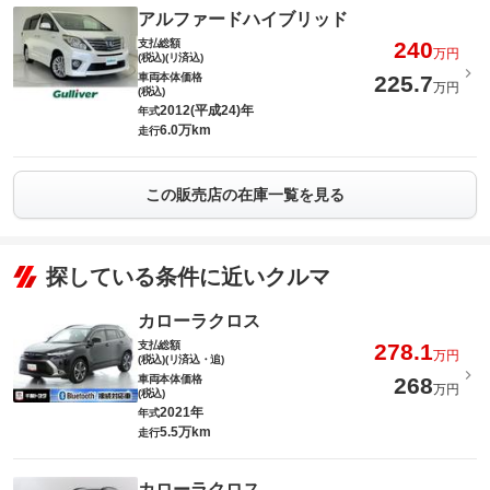
アルファードハイブリッド
支払総額
240
万円
(税込)(リ済込)
車両本体価格
225.7
万円
(税込)
2012(平成24)年
年式
6.0万km
走行
この販売店の在庫一覧を見る
探している条件に近いクルマ
カローラクロス
支払総額
278.1
万円
(税込)(リ済込・追)
車両本体価格
268
万円
(税込)
2021年
年式
5.5万km
走行
カローラクロス