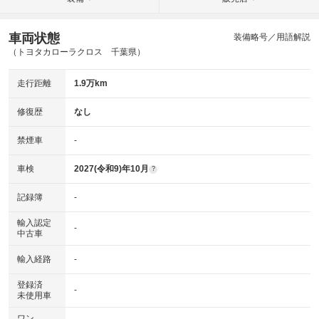
車両状態
装備略号／用語解説
（トヨタカローラクロス 千葉県）
走行距離
1.9万km
修復歴
なし
禁煙車
-
車検
2027(令和9)年10月
?
記録簿
-
輸入認定
-
中古車
輸入経路
-
登録済
-
未使用車
ワン