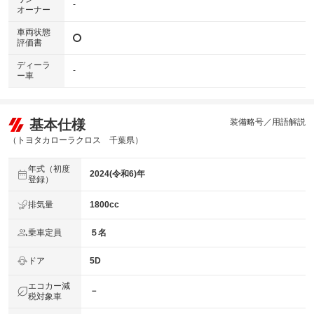
-
オーナー
車両状態
評価書
ディーラ
-
ー車
基本仕様
装備略号／用語解説
（トヨタカローラクロス 千葉県）
年式（初度
2024(令和6)年
登録）
排気量
1800cc
乗車定員
５名
ドア
5D
エコカー減
－
税対象車