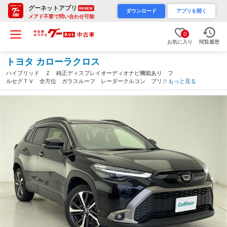
グーネットアプリ
RENEW
ダウンロード
アプリを開く
メアド不要で問い合わせ可能
0
お気に入り
閲覧履歴
トヨタ カローラクロス
ハイブリッド Ｚ 純正ディスプレイオーディオナビ機能あり フ
ルセグＴＶ 全方位 ガラスルーフ レーダークルコン プリクラ
もっと見る
ッシュセーフティ レーンキープアシスト オートハイビーム Ｂ
ＳＭ パワーバックドア（千葉県）