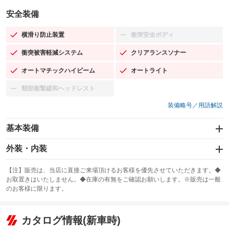
安全装備
横滑り防止装置
衝突安全ボディ
：装備あり
：装備なし
衝突被害軽減システム
クリアランスソナー
：装備あり
：装備あり
オートマチックハイビーム
オートライト
：装備あり
：装備あり
頸部衝撃緩和ヘッドレスト
：装備なし
装備略号／用語解説
基本装備
エアバッグ：運転席/助手席
外装・内装
：装備あり
スライドドア
カーナビ：メモリーナビ他
：装備なし
：装備あり
【注】販売は、当店に直接ご来場頂けるお客様を優先させていただきます。◆
お取置きはいたしません。◆在庫の有無をご確認お願いします。※販売は一般
サンルーフ
ABS
TV：フルセグ
：装備あり
：装備あり
：装備あり
のお客様に限ります。
エアコン
Wエアコン
オーディオ
：装備あり
：装備なし
：装備なし
リフトアップ
パワーステアリング
カタログ情報(新車時)
ビジュアル
：装備なし
：装備あり
：装備なし