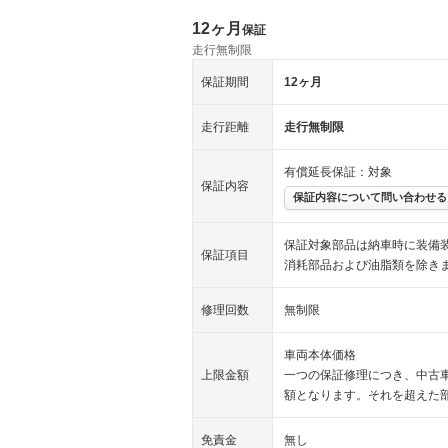
12ヶ月
保証
走行無制限
保証期間
12ヶ月
走行距離
走行無制限
有償延長保証：対象
保証内容
保証内容について問い合わせる
保証対象部品は納車時に装備
保証項目
消耗部品および油脂類を除き
修理回数
無制限
車両本体価格
上限金額
一つの保証修理につき、中古
額となります。それを超えた
免責金
無し