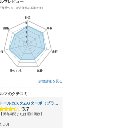
ルマレビュー
「普通=3.0」が評価軸の基準です）
外装
外装
5
5
4
4
価格
価格
内装
内装
3
3
2
2
1
1
装備
装備
走行
走行
乗り心地
乗り心地
燃費
燃費
評価詳細を見る
ルマのクチコミ
トールカスタムGターボ（ブラック）
3.7
【所有期間または運転回数】
１ヵ月