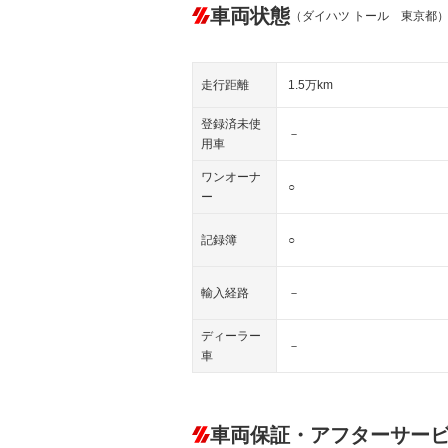
車両状態
（ダイハツ トール 東京都
走行距離
1.5万km
登録済未使
－
用車
ワンオーナ
○
ー
記録簿
○
輸入経路
－
ディーラー
－
車
車両保証・アフターサー