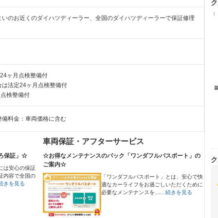
ク
（
まいのお近くのダイハツディーラー、全国のダイハツディーラーで保証修理
24ヶ月点検整備付
は法定24ヶ月点検整備付
月点検整備付
整備料金：車両価格に含む
車両保証・アフターサービス
ろ保証」☆
☆お得なメンテナンスのパック「ワンダフルパスポート」の
ク
ご案内☆
には安心の保証
証内容で全国の
「ワンダフルパスポート」とは、安心で快
続きを見る
適なカーライフをお過ごしいただくために
必要なメンテナンスを…
…続きを見る