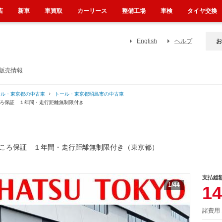
店
新車
車買取
カーリース
整備工場
車検
タイヤ交換
English
ヘルプ
お
販売情報
ール・東京都の中古車
トール・東京都昭島市の中古車
ころ保証 １年間・走行距離無制限付き
ころ保証 １年間・走行距離無制限付き（東京都）
支払総
1
/44
14
諸費用 