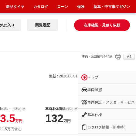
新品タイヤ
カタログ
ローン
保険
新車・中古車マガジン
気に入り
閲覧履歴
在庫確認・見積り依頼
車両・店舗情報を印刷
A4
更新 : 2026/08/01
トップ
車両状態
車両保証・アフターサービス
額
車両本体価格
(税込・リ済込)
(税込)
3.5
132
基本仕様
万円
万円
カタログ情報（新車時）
11.5万円含む