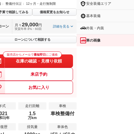
安全装備エリア
備：
整備付
保証：
12ヶ月・走行無制限
予算で相談してみる
価格変更をお知らせ
基本装備
29,000
月々
円
ローン
詳細を見る
外装・内装
実質年率 8%・60回
ローンについて相談する
車の画像
販売店からメールで
最短即日
にご連絡
在庫の確認・見積り依頼
来店予約
お気に入り
年式
走行距離
車検
021
1.5
車検整備付
和3)年
万km
修復歴
排気量
車体色