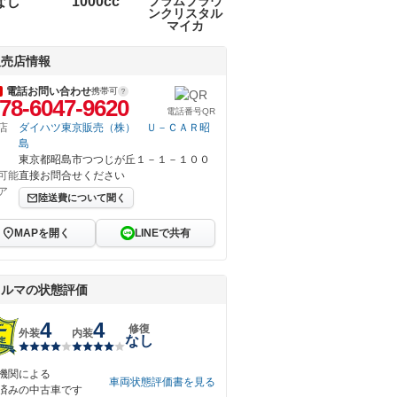
なし
1000cc
プラムブラウ
ンクリスタル
マイカ
販売店情報
電話お問い合わせ
携帯可
78-6047-9620
電話番号QR
店
ダイハツ東京販売（株） Ｕ－ＣＡＲ昭
島
東京都昭島市つつじが丘１－１－１００
可能
直接お問合せください
ア
陸送費について聞く
MAPを開く
LINEで共有
クルマの状態評価
4
4
修復
外装
内装
なし
機関による
車両状態評価書を見る
済みの中古車です