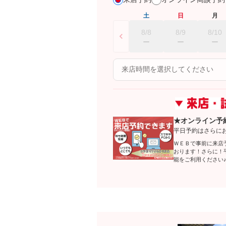
土
日
月
8/8
8/9
8/10
★オンライン予
平日予約はさらにお
ＷＥＢで事前に来店
おります！さらに！
能をご利用ください