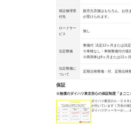
保証修理受
販売元店舗はもちろん、お住
付先
が受けられます。
ロードサー
無し
ビス
整備付 法定12ヶ月または法定
法定整備
※車検なし・車検整備付の場合
※商用車は6ヶ月または12ヶ
法定整備に
定期点検整備：付、定期点検
ついて
保証
☆無償のダイハツ東京安心の保証制度「まごこ
ダイハツ東京のＵ－ＣＡＲ
が付いています！万全の保
ダイハツディーラーが…
…