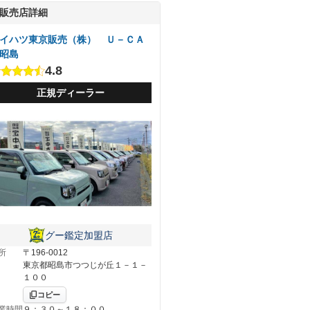
販売店詳細
イハツ東京販売（株） Ｕ－ＣＡ
昭島
4.8
正規ディーラー
グー鑑定加盟店
所
〒196-0012
東京都昭島市つつじが丘１－１－
１００
コピー
業時間
９：３０～１８：００