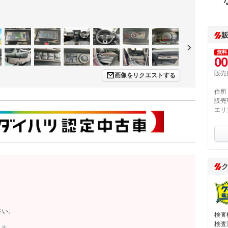
無料
00
販売
画像をリクエストする
住所
販売
エリ
さい。
検査
検査
約