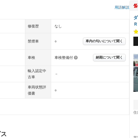
）
用語解説
ダ
Ｒ
修復歴
なし
禁煙車
○
車内の匂いについて聞く
車検
車検整備付
納期について聞く
輸入認定中
－
古車
車両状態評
○
価書
住
ビス
営