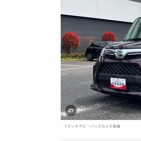
マガジン
車カタログ
自動車ローン
保険
レビュー
価格相場
教習所
用語集
７インチナビ・バックカメラ装備