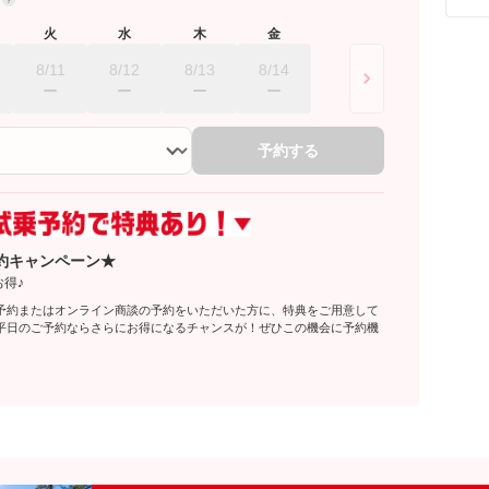
火
水
木
金
8/11
8/12
8/13
8/14
予約する
約キャンペーン★
得♪
予約またはオンライン商談の予約をいただいた方に、特典をご用意して
平日のご予約ならさらにお得になるチャンスが！ぜひこの機会に予約機
♪