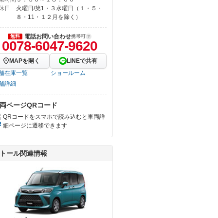
休日
火曜日/第1・３水曜日（１・５・
８・11・１２月を除く）
電話お問い合わせ
無料
携帯可
0078-6047-9620
MAPを開く
LINEで共有
舗在庫一覧
ショールーム
舗詳細
両ページQRコード
QRコードをスマホで読み込むと車両詳
細ページに遷移できます
トール関連情報