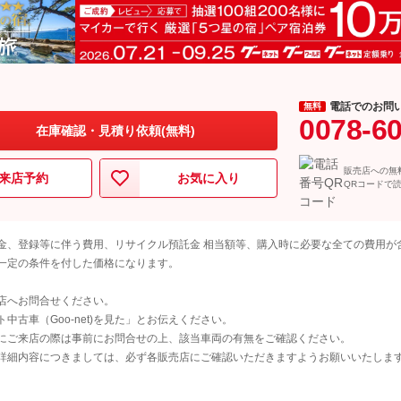
電話でのお問
無料
0078-6
在庫確認・見積り依頼(無料)
販売店への無
来店予約
お気に入り
QRコードで
金、登録等に伴う費用、リサイクル預託金 相当額等、購入時に必要な全ての費用が
一定の条件を付した価格になります。
店へお問合せください。
古車（Goo-net)を見た」とお伝えください。
にご来店の際は事前にお問合せの上、該当車両の有無をご確認ください。
詳細内容につきましては、必ず各販売店にご確認いただきますようお願いいたしま