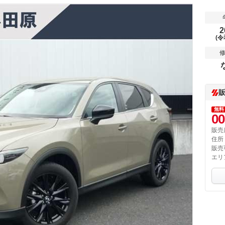
2
(令
無料
00
販売
住所
販売
エリ