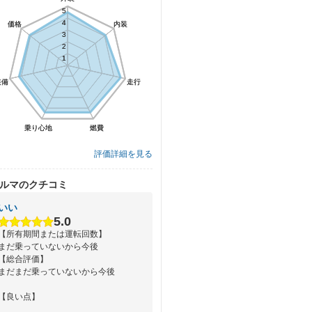
5
5
4
4
価格
価格
内装
内装
3
3
2
2
1
1
装備
装備
走行
走行
乗り心地
乗り心地
燃費
燃費
評価詳細を見る
ルマのクチコミ
いい
5.0
【所有期間または運転回数】
まだ乗っていないから今後
【総合評価】
まだまだ乗っていないから今後
【良い点】