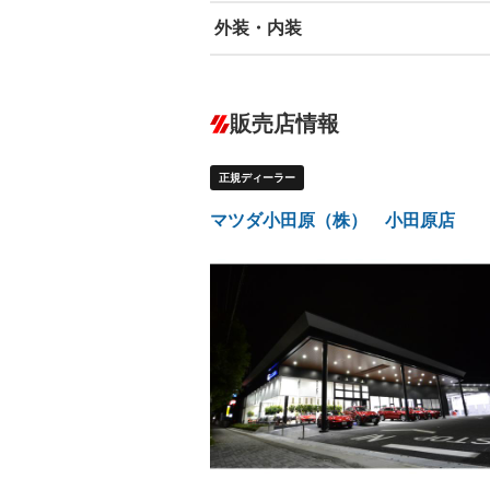
外装・内装
エアバッグ：運転席/助手席/サイド
ABS
エアコン
カーナビ：メモリーナビ他
ダウンヒルアシストコントロール
－
販売店情報
オーディオ
－
盗難防止システム
アイドリ
ヘッドライトウォッシャ
革シート
－
－
正規ディーラー
ー
Bluetooth接続
100V電源
－
LEDヘッドランプ
HID(キ
－
マツダ小田原（株） 小田原店
レンタカーアップ
展示・試
－
ETC
エアロ
－
ランフラットタイヤ
パワーシ
－
フルフラットシート
チップア
－
－
シートヒーター
ウォーク
－
フロントカメラ
シートエ
－
ルーフレール
エアサス
－
－