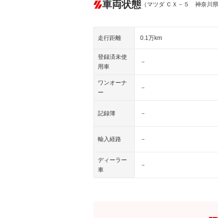
車両状態
（マツダ ＣＸ－５ 神奈川
走行距離
0.1万km
登録済未使
－
用車
ワンオーナ
－
ー
記録簿
－
輸入経路
－
ディーラー
－
車