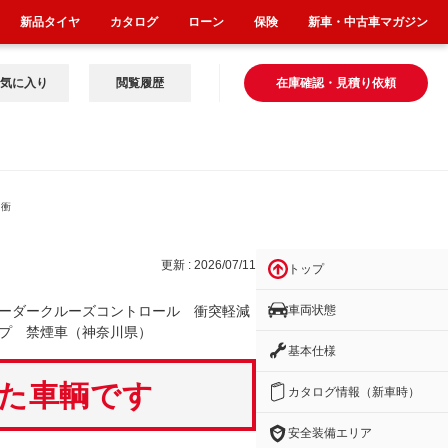
新品タイヤ
カタログ
ローン
保険
新車・中古車マガジン
気に入り
閲覧履歴
在庫確認・見積り依頼
 衝
更新 : 2026/07/11
トップ
車両状態
ーダークルーズコントロール 衝突軽減
プ 禁煙車（神奈川県）
基本仕様
いた車輌です
カタログ情報（新車時）
安全装備エリア