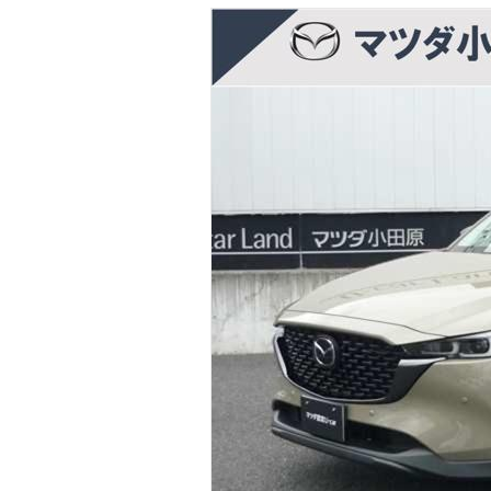
マガジン
車カタログ
自動車ローン
保険
レビュー
価格相場
教習所
用語集