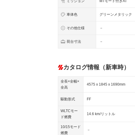
ミッション
MTモード付きAT
車体色
グリーンメタリック
その他仕様
－
荷台寸法
－
カタログ情報（新車時）
全長×全幅×
4575 x 1845 x 1690mm
全高
駆動形式
FF
WLTCモー
14.6 km/リットル
ド燃費
10/15モード
－
燃費