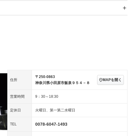
スライドドア
サンルーフ
－
－
Wエアコン
リフトアップ
－
－
TV：フルセグ
パワーステアリング
パワーウィンドウ
アルミホイール：19イ
－ビジュアル
－
ンチ
ングストップ
ドライブレコーダー
USB入力端子
－
ハーフレザーシート
キーレス
クリーンディーゼル
センターデフロック
－
－
セノンライト)
ポータブルナビ
バックカメラ
－
乗車
電動格納ミラー
スマートキー
ローダウン
－
〒250-0863
装備略号／用語解説
MAPを開く
住所
ート
3列シート
ベンチシート
－
－
神奈川県小田原市飯泉９５４－８
ップシート
オットマン
電動格納サードシート
－
－
営業時間
9：30～18:30
スルー
後席モニター
電動リアゲート
－
定休日
火曜日、第一第二水曜日
アコン
全周囲カメラ
サイドカメラ
0078-6047-1493
TEL
ペンション