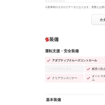
※新車時のカタログデータとなります。実際とは異
カ
装備
運転支援・安全装備
アダプティブクルーズコントロール
パークアシスト
横滑り防
－
オートマ
クリアランスソナー
ム
基本装備