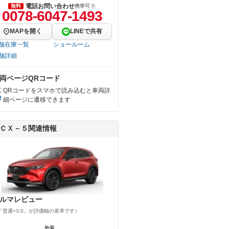
電話お問い合わせ
無料
携帯可
0078-6047-1493
MAPを開く
LINEで共有
舗在庫一覧
ショールーム
舗詳細
両ページQRコード
QRコードをスマホで読み込むと車両詳
細ページに遷移できます
ＣＸ－５関連情報
ルマレビュー
「普通=3.0」が評価軸の基準です）
外装
外装