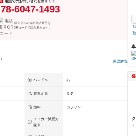
電話でのお問い合わせ
携帯可
料
78-6047-1493
販売店への無料電話番号を
店
QRコードで読み取れます。
店
車
県）
用語解説
ハンドル
右
乗車定員
５名
燃料
ガソリン
ク
エコカー減税対
－
象車
（