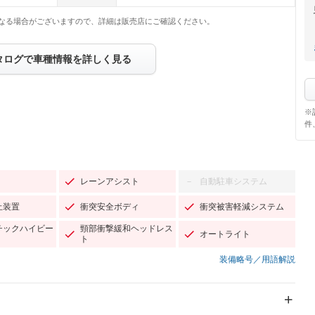
なる場合がございますので、詳細は販売店にご確認ください。
タログで車種情報を詳しく見る
※
件
レーンアシスト
自動駐車システム
－
止装置
衝突安全ボディ
衝突被害軽減システム
チックハイビー
頸部衝撃緩和ヘッドレス
オートライト
ト
装備略号／用語解説