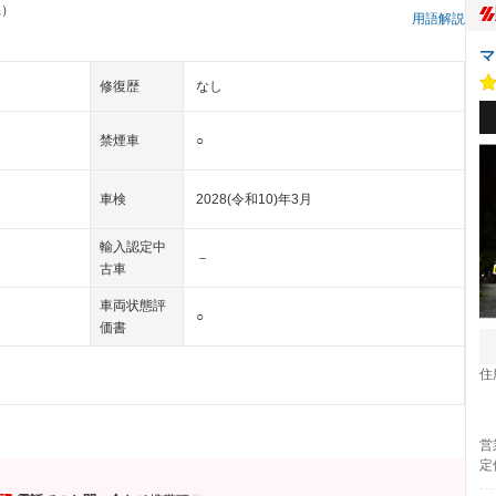
県）
用語解説
マ
修復歴
なし
禁煙車
○
車検
2028(令和10)年3月
輸入認定中
－
古車
車両状態評
○
価書
住
営
定