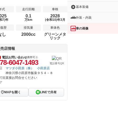
基本装備
年式
走行距離
車検
025
0.1
2028
外装・内装
和7)年
万km
(令和10)年3月
修復歴
排気量
車体色
車の画像
なし
2000cc
グリーンメタ
リック
販売店情報
電話お問い合わせ
携帯可
78-6047-1493
電話番号QR
店
マツダ小田原（株） 小田原店
神奈川県小田原市飯泉９５４－８
可能
直接お問合せください
ア
MAPを開く
LINEで共有