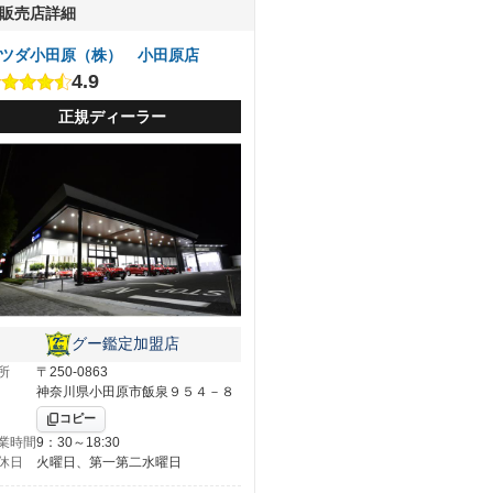
販売店詳細
ツダ小田原（株） 小田原店
4.9
正規ディーラー
グー鑑定加盟店
所
〒250-0863
神奈川県小田原市飯泉９５４－８
コピー
業時間
9：30～18:30
休日
火曜日、第一第二水曜日