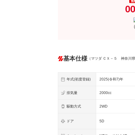
無
00
基本仕様
（マツダ ＣＸ－５ 神奈川
年式(初度登録)
2025(令和7)年
排気量
2000cc
駆動方式
2WD
ドア
5D