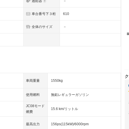
過給器
－
車台番号下３桁
610
全体のサイズ
－
ク
車両重量
1550kg
使用燃料
無鉛レギュラーガソリン
JC08モード
15.6 km/リットル
燃費
最高出力
156ps(115kW)/6000rpm