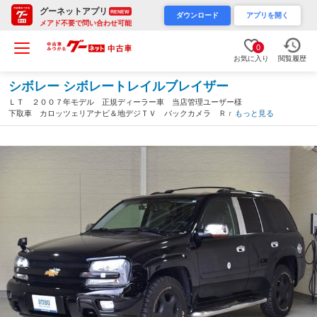
グーネットアプリ
RENEW
ダウンロード
アプリを開く
メアド不要で問い合わせ可能
0
お気に入り
閲覧履歴
シボレー シボレートレイルブレイザー
ＬＴ ２００７年モデル 正規ディーラー車 当店管理ユーザー様
下取車 カロッツェリアナビ＆地デジＴＶ バックカメラ Ｒｒ障
もっと見る
害物センサー ＥＴＣ ドラレコ 樹脂部ボディ同色塗装 マッド
ＢＬＫ純正１７インチＡＷ（埼玉県）