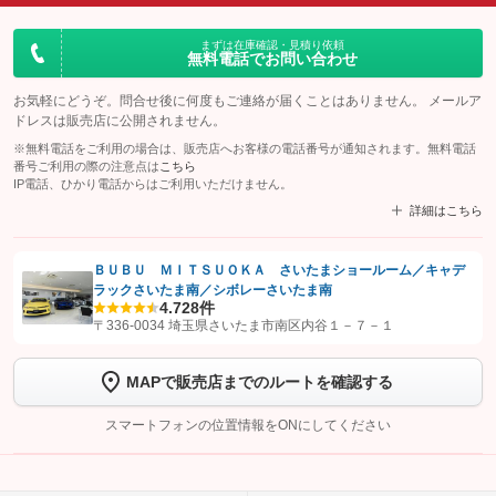
まずは在庫確認・見積り依頼
無料電話でお問い合わせ
お気軽にどうぞ。問合せ後に何度もご連絡が届くことはありません。 メールア
ドレスは販売店に公開されません。
※無料電話をご利用の場合は、販売店へお客様の電話番号が通知されます。無料電話
番号ご利用の際の注意点は
こちら
IP電話、ひかり電話からはご利用いただけません。
詳細はこちら
ＢＵＢＵ ＭＩＴＳＵＯＫＡ さいたまショールーム／キャデ
ラックさいたま南／シボレーさいたま南
【STEP1】
認証画面でグーネットを友だち追加してから「許可する」ボタンを押
4.7
28件
します
〒336-0034 埼玉県さいたま市南区内谷１－７－１
【STEP2】
トーク画面で
ボタンをタップして問い合わせを
MAPで販売店までのルートを確認する
完了してください。
スマートフォンの位置情報をONにしてください
こちら