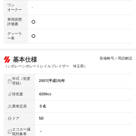
ワン
-
オーナー
車両状態
評価書
ディーラ
ー車
基本仕様
装備略号／用語解説
（シボレーシボレートレイルブレイザー 埼玉県）
年式（初度
2007(平成19)年
登録）
排気量
4200cc
乗車定員
５名
ドア
5D
エコカー減
－
税対象車