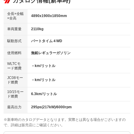
カタログ情報(新車時)
ビジュアル：-／DVD再生
：装備なし
：装備あり
：装備あり
ダウンヒルアシストコントロール
アルミホイール：17インチ
：装備なし
：装備あり
全長×全幅
4890x1900x1850mm
×全高
パワーウィンドウ
盗難防止システム
革シート
ハーフレザーシート
：装備あり
：装備あり
：装備なし
：装備なし
車両重量
2110kg
アイドリングストップ
ドライブレコーダー
キーレス
LEDヘッドランプ
：装備なし
：装備あり
：装備あり
：装備なし
USB入力端子
Bluetooth接続
駆動形式
パートタイム４WD
HID(キセノンライト)
ポータブルナビ
：装備あり
：装備あり
：装備あり
：装備なし
100V電源
クリーンディーゼル
バックカメラ
ETC
使用燃料
無鉛レギュラーガソリン
：装備なし
：装備なし
：装備あり
：装備あり
センターデフロック
エアロ
スマートキー
：装備なし
WLTCモ
：装備なし
：装備なし
－km/リットル
ード燃費
レンタカーアップ
展示・試乗車
ローダウン
ランフラットタイヤ
：装備なし
：装備なし
：装備なし
：装備なし
JC08モー
－km/リットル
ド燃費
電動格納ミラー
パワーシート
3列シート
：装備なし
：装備あり
：装備なし
10/15モー
装備略号／用語解説
6.3km/リットル
ベンチシート
フルフラットシート
ド燃費
：装備なし
：装備なし
チップアップシート
オットマン
：装備なし
：装備なし
最高出力
295ps(217kW)/6000rpm
電動格納サードシート
シートヒーター
：装備なし
：装備なし
※新車時のカタログデータとなります。実際とは異なる場合がございますの
で、詳細は販売店にご確認ください。
ウォークスルー
後席モニター
：装備なし
：装備なし