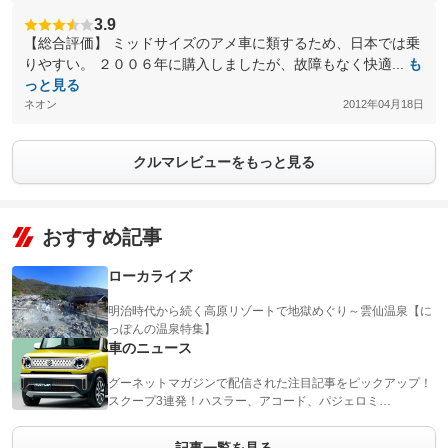
3.9
【総合評価】 ミッドサイズのアメ車に類するため、日本では乗
りやすい。 ２００６年に購入しましたが、故障もなく快適...
も
っと見る
ネオン
2012年04月18日
クルマレビューをもっと見る
おすすめ記事
ローカライズ
明治時代から続く高原リゾートで地獄めぐり～雲仙温泉【に
っぽんの温泉特集】
車のニュース
グーネットマガジンで配信された注目記事をピックアップ！
スクープ3連発！ハスラー、アコード、パジェロミ…