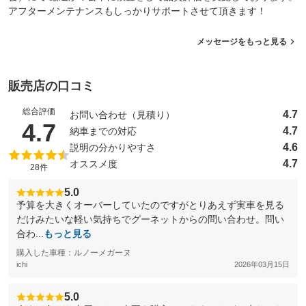
アフターメンテナンスもしっかりサポートさせて頂きます！
メッセージをもっと見る
販売店の口コミ
総合評価
4.7
お問い合わせ（見積り）
（5点満点中）
4.7
4.7
納車までの対応
4.6
説明の分かりやすさ
4.7
オススメ度
28件
5.0
予算を大きくオーバーしていたのですがとりあえず実車を見る
だけみたいな軽い気持ちでグーネットからの問い合わせ。問い
合わ...
もっと見る
購入した車種：ルノーメガーヌ
ichi
2026年03月15日
5.0