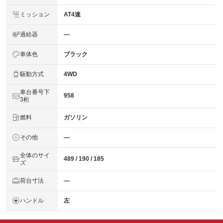
ミッション
AT4速
過給器
―
車体色
ブラック
駆動方式
4WD
車台番号下
958
3桁
燃料
ガソリン
その他
―
全体のサイ
489 / 190 / 185
ズ
荷台寸法
―
ハンドル
左