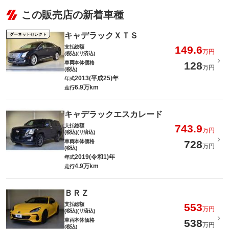
この販売店の新着車種
キャデラックＸＴＳ
グーネットセレクト
支払総額
149.6
万円
(税込)(リ済込)
車両本体価格
128
万円
(税込)
2013(平成25)年
年式
6.9万km
走行
キャデラックエスカレード
支払総額
743.9
万円
(税込)(リ済込)
車両本体価格
728
万円
(税込)
2019(令和1)年
年式
4.9万km
走行
ＢＲＺ
支払総額
553
万円
(税込)(リ済込)
車両本体価格
538
万円
(税込)