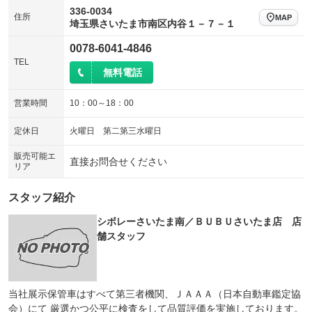
336-0034
住所
MAP
埼玉県さいたま市南区内谷１－７－１
0078-6041-4846
TEL
無料電話
営業時間
10：00～18：00
定休日
火曜日 第二第三水曜日
販売可能エ
直接お問合せください
リア
スタッフ紹介
シボレーさいたま南／ＢＵＢＵさいたま店 店
舗スタッフ
当社展示保管車はすべて第三者機関、ＪＡＡＡ（日本自動車鑑定協
会）にて 厳選かつ公平に検査をして品質評価を実施しております。