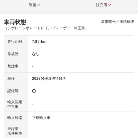
装備
販売店
車両状態
装備略号／用語解説
（シボレーシボレートレイルブレイザー 埼玉県）
走行距離
7.8万km
修復歴
なし
禁煙車
-
車検
2027(令和9)年4月
?
記録簿
輸入認定
-
中古車
輸入経路
正規輸入車
登録済
-
未使用車