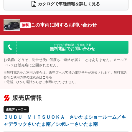
電動リアゲート
フロントカメラ
カタログで車種情報を詳しく見る
：装備なし
：装備なし
シートエアコン
全周囲カメラ
：装備なし
：装備なし
サイドカメラ
ルーフレール
この車両に関するお問い合わせ
：装備なし
無料
：装備あり
エアサスペンション
ヘッドライトウォッシャー
：装備なし
：装備あり
装備略号／用語解説
まずは在庫確認・見積り依頼
無料電話でお問い合わせ
お気軽にどうぞ。問合せ後に何度もご連絡が届くことはありません。メールア
ドレスは販売店に公開されません。
※無料電話をご利用の場合は、販売店へお客様の電話番号が通知されます。無料電話
番号ご利用の際の注意点は
こちら
IP電話、ひかり電話からはご利用いただけません。
販売店情報
正規ディーラー
ＢＵＢＵ ＭＩＴＳＵＯＫＡ さいたまショールーム／キ
ャデラックさいたま南／シボレーさいたま南