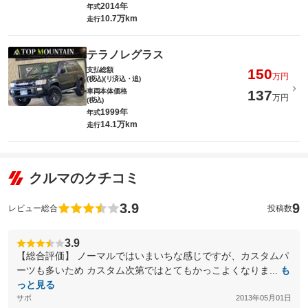
2014年
年式
10.7万km
走行
テラノレグラス
支払総額
150
万円
(税込)(リ済込・追)
車両本体価格
137
万円
(税込)
1999年
年式
14.1万km
走行
クルマのクチコミ
3.9
9
レビュー総合
投稿数
3.9
【総合評価】 ノーマルではいまいちな感じですが、カスタムパ
ーツも多いため カスタム次第ではとてもかっこよくなりま...
も
っと見る
サボ
2013年05月01日