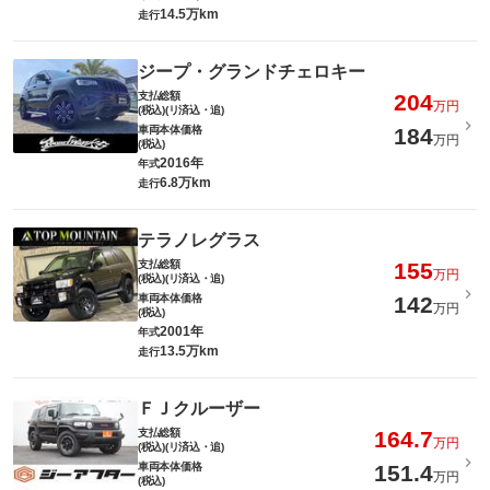
14.5万km
走行
ジープ・グランドチェロキー
支払総額
204
万円
(税込)(リ済込・追)
車両本体価格
184
万円
(税込)
2016年
年式
6.8万km
走行
テラノレグラス
支払総額
155
万円
(税込)(リ済込・追)
車両本体価格
142
万円
(税込)
2001年
年式
13.5万km
走行
ＦＪクルーザー
支払総額
164.7
万円
(税込)(リ済込・追)
車両本体価格
151.4
万円
(税込)