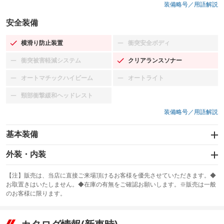
装備略号／用語解説
安全装備
横滑り防止装置
衝突安全ボディ
：装備あり
：装備なし
衝突被害軽減システム
クリアランスソナー
：装備なし
：装備あり
オートマチックハイビーム
オートライト
：装備なし
：装備なし
頸部衝撃緩和ヘッドレスト
：装備なし
装備略号／用語解説
基本装備
エアバッグ：運転席/助手席/サイド
外装・内装
：装備あり
スライドドア
カーナビ：メモリーナビ他
：装備なし
：装備あり
【注】販売は、当店に直接ご来場頂けるお客様を優先させていただきます。◆
お取置きはいたしません。◆在庫の有無をご確認お願いします。※販売は一般
サンルーフ
ABS
TV：フルセグ
：装備なし
：装備あり
：装備あり
のお客様に限ります。
エアコン
Wエアコン
オーディオ：CDまたはCDチェンジャー／ミュージックサーバー
：装備あり
：装備なし
：装備あり
リフトアップ
パワーステアリング