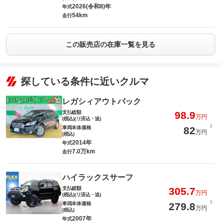
2026(令和8)年
年式
54km
走行
この販売店の在庫一覧を見る
探している条件に近いクルマ
レガシィアウトバック
支払総額
98.9
万円
(税込)(リ済込・追)
車両本体価格
82
万円
(税込)
2014年
年式
7.0万km
走行
ハイラックスサーフ
支払総額
305.7
万円
(税込)(リ済込・追)
車両本体価格
279.8
万円
(税込)
2007年
年式