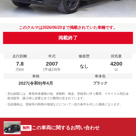
このクルマは2026/06/20まで掲載されていた車輛です。
掲載終了
走行距離
年式
修復歴
排気量
7.8
2007
4200
なし
万km
(平成19)年
cc
車検
車体色
2027(令和9)年4月
ブラック
支払総額には、車両本体価格の他、保険料、税金、登録等に伴う費用、リサイクル預託金
相当額等、購入時に必要な全ての費用が含まれています。
当該価格は、登録等の時期や地域などについて一定の条件を付した価格になります。
この車両に関するお問い合わせ
無料