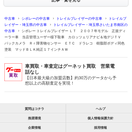
記事一覧を見る
中古車
シボレーの中古車
トレイルブレイザーの中古車
トレイルブ
レイザー・埼玉県の中古車
トレイルブレイザー・埼玉県さいたま市南区の
中古車
シボレー トレイルブレイザー ＬＴ ２００７年モデル 正規ディ
ーラー車 当店管理ユーザー様下取車 カロッツェリアナビ＆地デジＴＶ
バックカメラ Ｒｒ障害物センサー ＥＴＣ ドラレコ 樹脂部ボディ同色
塗装 マッドＢＬＫ純正１７インチＡＷ
車買取・車査定はグーネット買取 営業電
話なし
【日本最大級の加盟店数】約30万のデータから予
想以上の高額査定を実現！
質問はコチラ
ヘルプ
推奨環境
個人情報保護方針
企業情報
採用情報