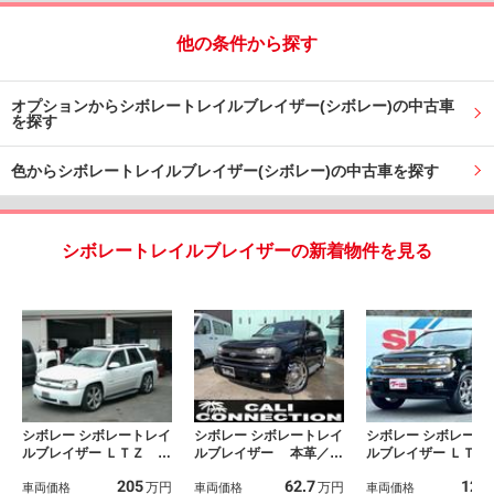
他の条件から探す
オプションからシボレートレイルブレイザー(シボレー)の中古車
を探す
色からシボレートレイルブレイザー(シボレー)の中古車を探す
シボレートレイルブレイザーの新着物件を見る
シボレー シボレートレイ
シボレー シボレートレイ
シボレー シボレート
ルブレイザー ＬＴＺ 限
ルブレイザー 本革／Ｐ
ルブレイザー ＬＴ 
定車ストリートバージョ
シート Ｆフォグ
Ｄ リフトアップ 
205
62.7
121
万円
万円
ン 専用パーツフルカス
車両価格
車両価格
ラー 左ハンドル 
車両価格