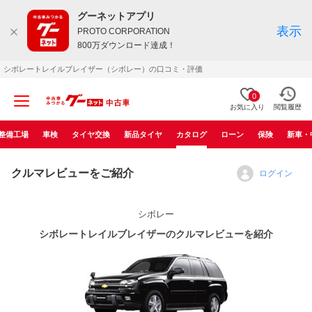
グーネットアプリ
表示
PROTO CORPORATION
800万ダウンロード達成！
シボレートレイルブレイザー（シボレー）の口コミ・評価
0
お気に入り
閲覧履歴
整備工場
車検
タイヤ交換
新品タイヤ
カタログ
ローン
保険
新車・
クルマレビューをご紹介
ログイン
シボレー
シボレートレイルブレイザーのクルマレビューを紹介