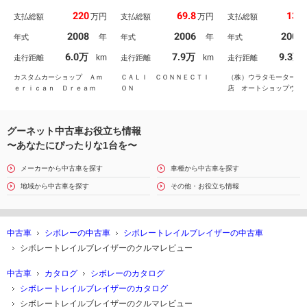
タム車輛 追加カスタ
乗り 社外ディスプ
220
69.8
136
万円
万円
支払総額
支払総額
支払総額
ム ディーラー車 １ナ
オーディオ 高性能
ンバー可
プセット バックカ
2008
2006
2005
年
年
年式
年式
年式
ラ ＥＴＣ 革調シ
カバー 社外１８イ
6.0万
7.9万
9.3万
km
km
走行距離
走行距離
走行距離
アルミ ＵＳ仕様ヘ
ライト・フロントグ
カスタムカーショップ Ａｍ
ＣＡＬＩ ＣＯＮＮＥＣＴＩ
（株）ウラタモータース
ル・テールランプ 
ｅｒｉｃａｎ Ｄｒｅａｍ
ＯＮ
店 オートショップヴィ
ド出しテールパイプ
ル
グーネット中古車お役立ち情報
〜あなたにぴったりな1台を〜
メーカーから中古車を探す
車種から中古車を探す
地域から中古車を探す
その他・お役立ち情報
中古車
シボレーの中古車
シボレートレイルブレイザーの中古車
シボレートレイルブレイザーのクルマレビュー
中古車
カタログ
シボレーのカタログ
シボレートレイルブレイザーのカタログ
シボレートレイルブレイザーのクルマレビュー