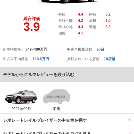
外観
4.4
内装
3.2
総合評価
走行性能
4.3
燃費
3.0
3.9
乗り心地
4.3
装備
3.9
価格
4.1
新車時価格：
349~480万円
中古車掲載台数：
25台
中古車平均価格：
110.6万円
掲載されている店舗：
18店舗
モデルからクルマレビューを絞り込む
2001年09月
不明
シボレートレイルブレイザーの中古車を探す
シボレートレイルブレイザーのカタログを見る