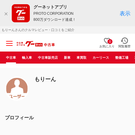
グーネットアプリ
表示
PROTO CORPORATION
800万ダウンロード達成！
もりーんさんのクルマレビュー・口コミをご紹介
0
お気に入り
閲覧履歴
中古車
輸入車
中古車販売店
新車
車買取
カーリース
整備工場
もりーん
プロフィール