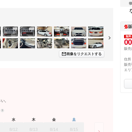
無料
00
販売
画像をリクエストする
住所
販売
エリ
さい。
約
水
木
金
土
8/12
8/13
8/14
8/15