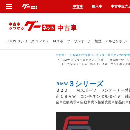
中古車
輸入車
中古車販売
新車
中古車
ＢＭＷ ３シリーズ ３２０ｉ Ｍスポーツ ワンオーナー禁煙 アルピンホワ
輸入車
中古車
ＢＭＷの中古車
３シリーズセダンの中古
ＢＭＷ ３シリーズセダン ３２０ｉ Ｍスポーツ 
ト コンフォートＡ 純正１８ＡＷ コンチネンタ
クルマ買取
３シリーズ
ＢＭＷ
カーリース
３２０ｉ Ｍスポーツ ワンオーナー禁
正１８ＡＷ コンチネンタルタイヤ 純
タイヤ交換
全車総額表示＆自動車税＆整備費用＆部品代＆
整備工場
車検