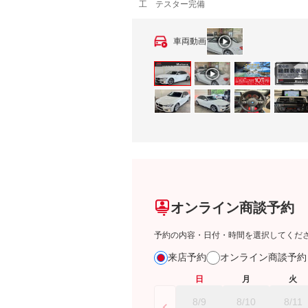
工 テスター完備
車両動画
オンライン商談予約
予約の内容・日付・時間を選択してくだ
来店予約
オンライン商談予
日
月
火
8/9
8/10
8/11