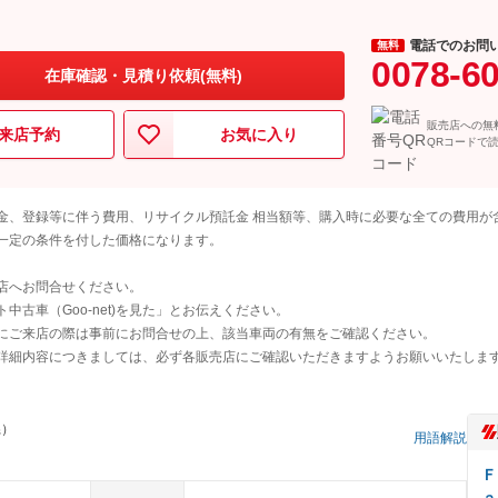
電話でのお問
無料
0078-6
在庫確認・見積り依頼(無料)
販売店への無
来店予約
お気に入り
QRコードで
金、登録等に伴う費用、リサイクル預託金 相当額等、購入時に必要な全ての費用が
一定の条件を付した価格になります。
店へお問合せください。
古車（Goo-net)を見た」とお伝えください。
にご来店の際は事前にお問合せの上、該当車両の有無をご確認ください。
詳細内容につきましては、必ず各販売店にご確認いただきますようお願いいたしま
県）
用語解説
Ｆ
ａ