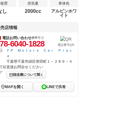
修復歴
排気量
車体色
なし
2000cc
アルピンホワ
イト
販売店情報
電話お問い合わせ
携帯可
78-6040-1828
電話番号QR
店
ＦＰ Ｍｏｔｏｒｓ Ｃａｒ Ｐｌａｃ
ｅ
千葉県千葉市緑区誉田町１－２８９－４
可能
直接お問合せください
ア
陸送費について聞く
MAPを開く
LINEで共有