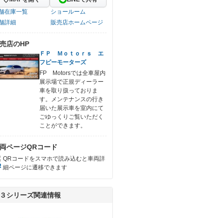
舗在庫一覧
ショールーム
舗詳細
販売店ホームページ
売店のHP
ＦＰ Ｍｏｔｏｒｓ エ
フピーモーターズ
FP Motorsでは全車屋内
展示場で正規ディーラー
車を取り扱っておりま
す。メンテナンスの行き
届いた展示車を室内にて
ごゆっくりご覧いただく
ことができます。
両ページQRコード
QRコードをスマホで読み込むと車両詳
細ページに遷移できます
３シリーズ関連情報