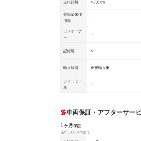
走行距離
4.7万km
登録済未使
－
用車
ワンオーナ
○
ー
記録簿
○
輸入経路
正規輸入車
ディーラー
○
車
車両保証・アフターサー
1ヶ月
保証
走行1,000kmまで