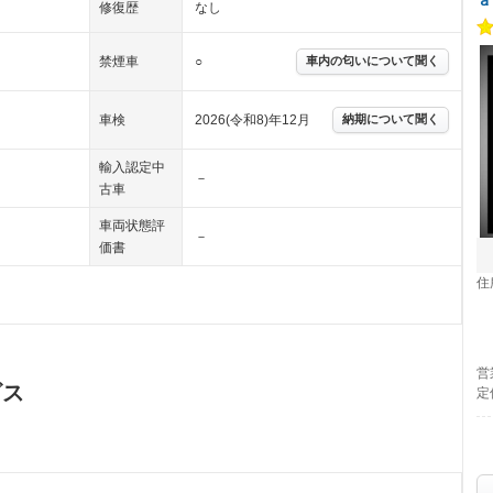
修復歴
なし
禁煙車
○
車内の匂いについて聞く
車検
2026(令和8)年12月
納期について聞く
輸入認定中
－
古車
車両状態評
－
価書
住
営
ビス
定