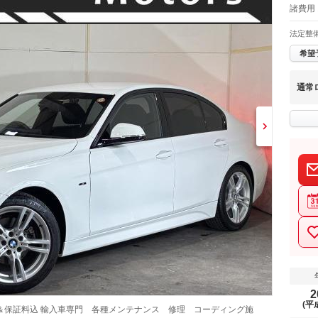
諸費用
法定整
希望
通常
2
(平
＆保証料込 輸入車専門 各種メンテナンス 修理 コーディング施