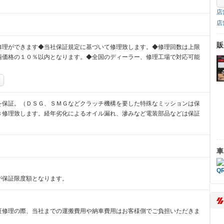
店
店
販
修理ができます◆当社保証規定に基づいて修理致します。◆修理回数は上限
両価格の１０％以内となります。◆全国のディーラー、修理工場で対応可能
を保証。（ＤＳＧ、ＳＭＧなどクラッチ機構を要した特殊なミッションは保
き修理致します。経年劣化によるオイル漏れ、滲みなど電装部品などは保証
車
が保証限度額となります。
証修理の際、当社までの運搬費用や納車費用はお客様側でご負担いただきま