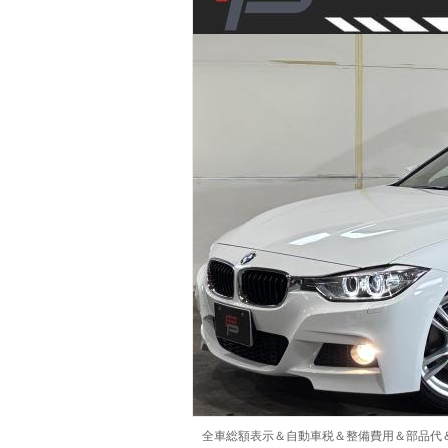
マガジン
車カタログ
自動車ローン
保険
レビュー
価格相場
教習所
用語集
全車総額表示＆自動車税＆整備費用＆部品代