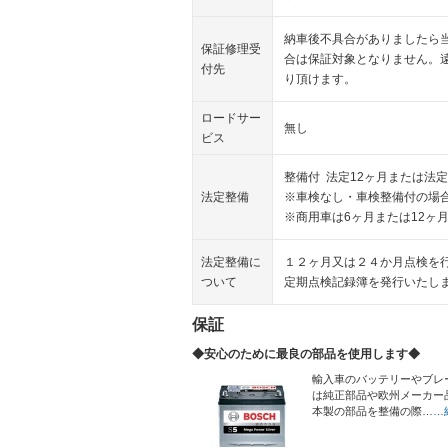
納車後不具合がありましたら
保証修理受
合は保証対象となりません。
付先
り頂けます。
ロードサー
無し
ビス
整備付 法定12ヶ月または法定
法定整備
※車検なし・車検整備付の場合
※商用車は6ヶ月または12ヶ
法定整備に
１２ヶ月又は２４か月点検を
ついて
定期点検記録簿を発行いたし
保証
◆安心のために最良の部品を使用します◆
輸入車のバッテリーやブレ
は純正部品や欧州メーカー
本製の部品を整備の際…
…