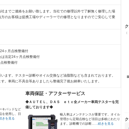
当社までご連絡をお願い致します。当社での修理以外で了解無く修理した場
遠方のお客様は提携工場やディーラーでの修理となりますのでご安心して乗
ク
（
24ヶ月点検整備付
は法定24ヶ月点検整備付
月点検整備付
行います。テスター診断やオイル交換など油脂類なども含まれております。
ます。車両に不具合等ありましたら整備完了後お納車いたします。
車両保証・アフターサービス
◆ＡＵＴＥＬ、ＤＡＳ ｅｔｃ全メーカー車両テスターを完
備しております◆
ーキパッドなど
品を使用し、日
輸入車はメンテナンスが重要です。オイル
続きを見る
ク
管理から定期点検など項目は多岐にわたり
ます。診断機での診断…
…続きを見る