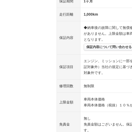
保証期間
1ヶ月
走行距離
1,000km
◆納車後の故障に関して無償
がありません。上限金額は車
保証内容
となります。
保証内容について問い合わせる
エンジン、ミッションに一部
保証項目
証対象外）当社の規定に基づ
対象外です。
修理回数
無制限
車両本体価格
上限金額
車両本体価格（税抜）１０％
無し
免責金
免責金額はございません。保
す。