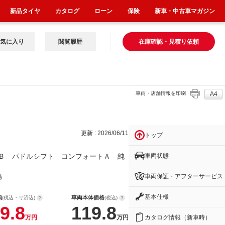
新品タイヤ
カタログ
ローン
保険
新車・中古車マガジン
気に入り
閲覧履歴
在庫確認・見積り依頼
車両・店舗情報を印刷
A4
フ
更新 : 2026/06/11
トップ
車両状態
Ｂ パドルシフト コンフォートＡ 純
車両保証・アフターサービス
備
基本仕様
額
車両本体価格
(税込・リ済込)
(税込)
9.8
119.8
カタログ情報（新車時）
万円
万円