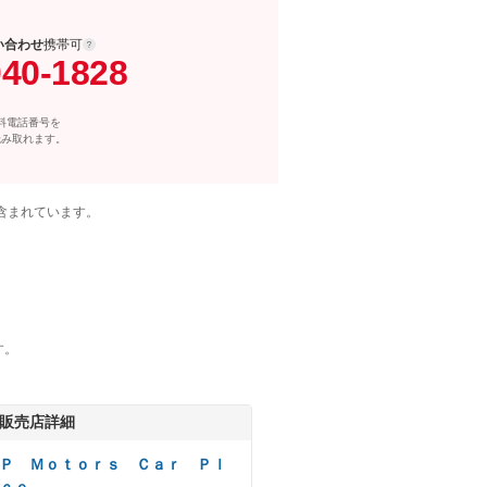
い合わせ
携帯可
040-1828
料電話番号を
読み取れます。
含まれています。
す。
販売店詳細
Ｐ Ｍｏｔｏｒｓ Ｃａｒ Ｐｌ
ｃｅ