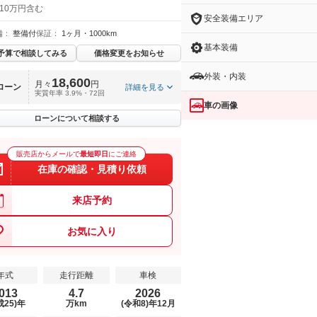
 10万円含む
安全装備エリア
備：
整備付
保証：
1ヶ月・1000km
基本装備
予算で相談してみる
価格変更をお知らせ
外装・内装
18,600
月々
円
ローン
詳細を見る
実質年率 3.9%・72回
車の画像
ローンについて相談する
販売店からメールで
最短即日
にご連絡
在庫の確認・見積り依頼
来店予約
お気に入り
年式
走行距離
車検
013
4.7
2026
成25)年
万km
(令和8)年12月