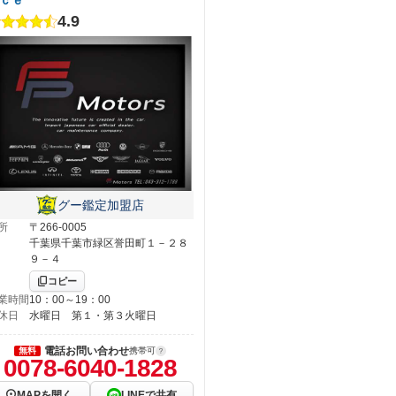
4.9
グー鑑定加盟店
所
〒266-0005
千葉県千葉市緑区誉田町１－２８
９－４
コピー
業時間
10：00～19：00
休日
水曜日 第１・第３火曜日
電話お問い合わせ
無料
携帯可
0078-6040-1828
MAPを開く
LINEで共有