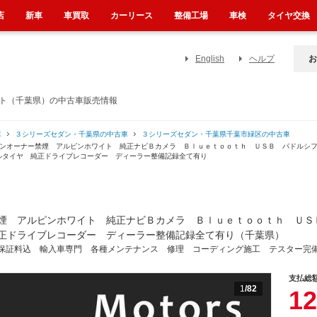
店
新車
車買取
カーリース
整備工場
車検
タイヤ交換
English
ヘルプ
お
イト（千葉県）の中古車販売情報
車
３シリーズセダン・千葉県の中古車
３シリーズセダン・千葉県千葉市緑区の中古車
ワンオーナー禁煙 アルピンホワイト 純正ナビＢカメラ Ｂｌｕｅｔｏｏｔｈ ＵＳＢ パドルシ
ルタイヤ 純正ドライブレコーダー ディーラー整備記録全て有り
煙 アルピンホワイト 純正ナビＢカメラ Ｂｌｕｅｔｏｏｔｈ ＵＳ
正ドライブレコーダー ディーラー整備記録全て有り（千葉県）
保証料込 輸入車専門 各種メンテナンス 修理 コーディング施工 テスター完
支払総
1
/82
12