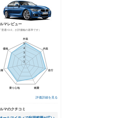
ルマレビュー
「普通=3.0」が評価軸の基準です）
外装
外装
5
5
4
4
価格
価格
内装
内装
3
3
2
2
1
1
装備
装備
走行
走行
乗り心地
乗り心地
燃費
燃費
評価詳細を見る
ルマのクチコミ
オールマイティで利用範囲が広い