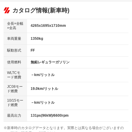
：装備あり
：装備なし
：装備あり
可
リフトアップ
パワーステアリング
カタログ情報(新車時)
：装備なし
：装備あり
ビジュアル：-／DVD再生
：装備あり
ダウンヒルアシストコントロール
：装備なし
アルミホイール：アルミホイール
全長×全幅
：装備あり
4265x1695x1710mm
×全高
パワーウィンドウ
盗難防止システム
：装備あり
：装備あり
革シート
ハーフレザーシート
：装備なし
：装備なし
車両重量
1350kg
アイドリングストップ
ドライブレコーダー
：装備あり
：装備あり
キーレス
LEDヘッドランプ
：装備あり
：装備あり
USB入力端子
Bluetooth接続
駆動形式
FF
：装備なし
：装備あり
HID(キセノンライト)
ポータブルナビ
：装備なし
：装備なし
100V電源
クリーンディーゼル
使用燃料
無鉛レギュラーガソリン
：装備なし
：装備なし
バックカメラ
ETC
：装備あり
：装備あり
センターデフロック
：装備なし
WLTCモ
エアロ
スマートキー
－km/リットル
：装備なし
：装備あり
ード燃費
レンタカーアップ
展示・試乗車
：装備なし
：装備なし
ローダウン
ランフラットタイヤ
：装備なし
：装備なし
JC08モー
19.0km/リットル
ド燃費
電動格納ミラー
：装備あり
パワーシート
3列シート
：装備なし
：装備あり
10/15モー
装備略号／用語解説
－km/リットル
ド燃費
ベンチシート
フルフラットシート
：装備なし
：装備なし
チップアップシート
オットマン
最高出力
131ps(96kW)/6600rpm
：装備なし
：装備なし
電動格納サードシート
シートヒーター
：装備なし
：装備なし
※新車時のカタログデータとなります。実際とは異なる場合がございますの