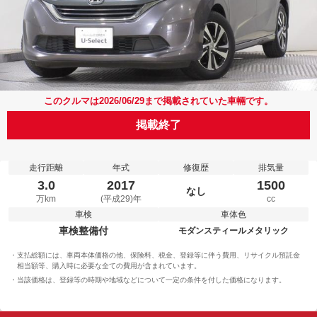
このクルマは2026/06/29まで掲載されていた車輛です。
掲載終了
走行距離
年式
修復歴
排気量
3.0
2017
1500
なし
万km
(平成29)年
cc
車検
車体色
車検整備付
モダンスティールメタリック
支払総額には、車両本体価格の他、保険料、税金、登録等に伴う費用、リサイクル預託金
相当額等、購入時に必要な全ての費用が含まれています。
当該価格は、登録等の時期や地域などについて一定の条件を付した価格になります。