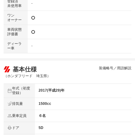
登録済
-
未使用車
ワン
オーナー
車両状態
評価書
ディーラ
-
ー車
基本仕様
装備略号／用語解説
（ホンダフリード 埼玉県）
年式（初度
2017(平成29)年
登録）
排気量
1500cc
乗車定員
６名
ドア
5D