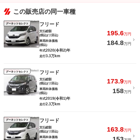
この販売店の同一車種
フリード
グーネットセレクト
支払総額
195.6
万円
(税込)(リ済込)
車両本体価格
184.8
万円
(税込)
2020(令和2)年
年式
3.3万km
走行
フリード
グーネットセレクト
支払総額
173.9
万円
(税込)(リ済込)
車両本体価格
158
万円
(税込)
2019(令和1)年
年式
2.3万km
走行
フリード
グーネットセレクト
支払総額
163.8
万円
(税込)(リ済込)
車両本体価格
153