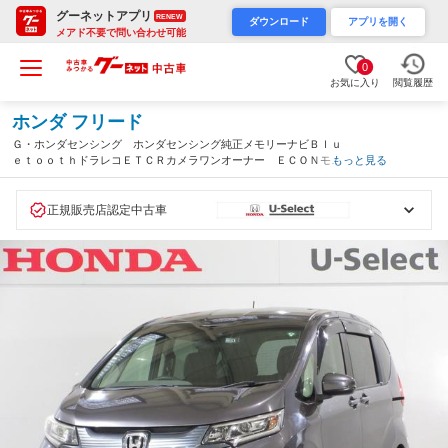
グーネットアプリ
RENEW
ダウンロード
アプリを開く
メアド不要で問い合わせ可能
0
お気に入り
閲覧履歴
ホンダ フリード
Ｇ・ホンダセンシング ホンダセンシング純正メモリーナビＢｌｕ
ｅｔｏｏｔｈドラレコＥＴＣＲカメラワンオーナー ＥＣＯＮモー
もっと見る
ド Ｗエアバック 電格ドアミラー １オナ レーダーＣ スマー
トキーＰスタート 禁煙 Ｆセグ リアカメ（埼玉県）
正規販売店認定中古車