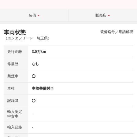
装備
販売店
車両状態
装備略号／用語解説
（ホンダフリード 埼玉県）
走行距離
3.0万km
修復歴
なし
禁煙車
車検
車検整備付
?
記録簿
輸入認定
-
中古車
輸入経路
-