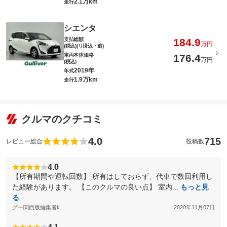
2.1万km
走行
シエンタ
支払総額
184.9
万円
(税込)(リ済込・追)
車両本体価格
176.4
万円
(税込)
2019年
年式
1.9万km
走行
クルマのクチコミ
4.0
715
レビュー総合
投稿数
4.0
【所有期間や運転回数】 所有はしておらず、代車で数回利用し
た経験があります。 【このクルマの良い点】 室内...
もっと見
る
グー関西版編集者k....
2020年11月07日