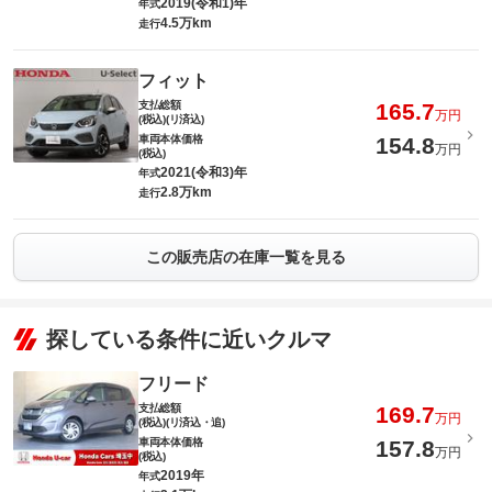
2019(令和1)年
年式
4.5万km
走行
フィット
支払総額
165.7
万円
(税込)(リ済込)
車両本体価格
154.8
万円
(税込)
2021(令和3)年
年式
2.8万km
走行
この販売店の在庫一覧を見る
探している条件に近いクルマ
フリード
支払総額
169.7
万円
(税込)(リ済込・追)
車両本体価格
157.8
万円
(税込)
2019年
年式