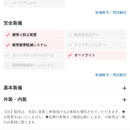
パークアシスト
：装備なし
装備略号／用語解説
安全装備
横滑り防止装置
衝突安全ボディ
：装備あり
：装備なし
衝突被害軽減システム
クリアランスソナー
：装備あり
：装備なし
オートマチックハイビーム
オートライト
：装備なし
：装備あり
頸部衝撃緩和ヘッドレスト
：装備なし
装備略号／用語解説
基本装備
エアバッグ：運転席/助手席
外装・内装
：装備あり
スライドドア：両面電動
カーナビ：メモリーナビ他
：装備あり
：装備あり
【注】販売は、当店に直接ご来場頂けるお客様を優先させていただきます。◆
お取置きはいたしません。◆在庫の有無をご確認お願いします。※販売は一般
サンルーフ
ABS
TV：フルセグ
：装備なし
：装備あり
：装備あり
のお客様に限ります。
エアコン
Wエアコン
オーディオ：CDまたはCDチェンジャー／ミュージックプレイヤー接続