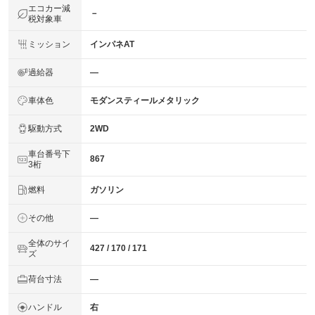
エコカー減
－
税対象車
ミッション
インパネAT
過給器
―
車体色
モダンスティールメタリック
駆動方式
2WD
車台番号下
867
3桁
燃料
ガソリン
その他
―
全体のサイ
427 / 170 / 171
ズ
荷台寸法
―
ハンドル
右