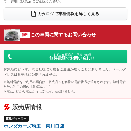
で、詳細は販売店にご確認ください。
ウォークスルー
後席モニター
：装備あり
：装備なし
カタログで車種情報を詳しく見る
電動リアゲート
フロントカメラ
：装備なし
：装備なし
シートエアコン
全周囲カメラ
：装備なし
：装備なし
この車両に関するお問い合わせ
サイドカメラ
無料
ルーフレール
：装備なし
：装備なし
エアサスペンション
ヘッドライトウォッシャー
：装備なし
：装備なし
装備略号／用語解説
まずは在庫確認・見積り依頼
無料電話でお問い合わせ
お気軽にどうぞ。問合せ後に何度もご連絡が届くことはありません。メールア
ドレスは販売店に公開されません。
※無料電話をご利用の場合は、販売店へお客様の電話番号が通知されます。無料電話
番号ご利用の際の注意点は
こちら
IP電話、ひかり電話からはご利用いただけません。
販売店情報
正規ディーラー
ホンダカーズ埼玉 東川口店