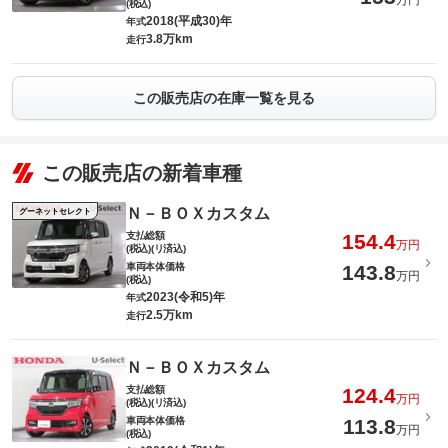
万円
(税込)
2018(平成30)年
年式
3.8万km
走行
この販売店の在庫一覧を見る
この販売店の新着車種
Ｎ－ＢＯＸカスタム
グーネットセレクト
支払総額
154.4
万円
(税込)(リ済込)
車両本体価格
143.8
万円
(税込)
2023(令和5)年
年式
2.5万km
走行
Ｎ－ＢＯＸカスタム
支払総額
124.4
万円
(税込)(リ済込)
車両本体価格
113.8
万円
(税込)