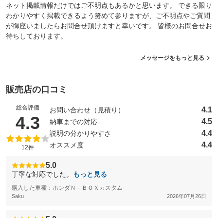
ネット掲載情報だけではご不明点もあるかと思います。 できる限り
わかりやすく掲載できるよう努めて参りますが、ご不明点やご質問
が御座いましたらお問合せ頂けますと幸いです。 皆様のお問合せお
待ちしております。
メッセージをもっと見る
販売店の口コミ
総合評価
4.1
お問い合わせ（見積り）
（5点満点中）
4.3
4.5
納車までの対応
4.4
説明の分かりやすさ
4.4
オススメ度
12件
5.0
丁寧な対応でした。
もっと見る
購入した車種：ホンダＮ－ＢＯＸカスタム
Saku
2026年07月26日