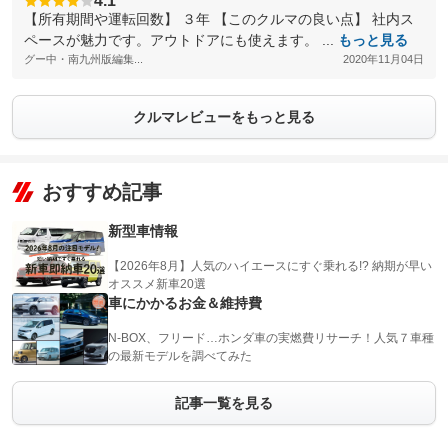
4.1
【所有期間や運転回数】 ３年 【このクルマの良い点】 社内ス
ペースが魅力です。アウトドアにも使えます。 ...
もっと見る
グー中・南九州版編集...
2020年11月04日
クルマレビューをもっと見る
おすすめ記事
新型車情報
【2026年8月】人気のハイエースにすぐ乗れる!? 納期が早い
オススメ新車20選
車にかかるお金＆維持費
N-BOX、フリード…ホンダ車の実燃費リサーチ！人気７車種
の最新モデルを調べてみた
記事一覧を見る