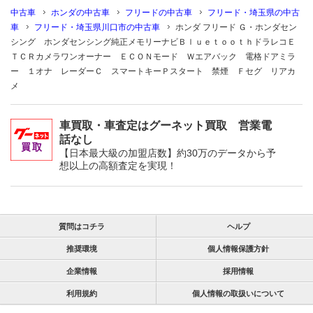
中古車
ホンダの中古車
フリードの中古車
フリード・埼玉県の中古
車
フリード・埼玉県川口市の中古車
ホンダ フリード Ｇ・ホンダセン
シング ホンダセンシング純正メモリーナビＢｌｕｅｔｏｏｔｈドラレコＥ
ＴＣＲカメラワンオーナー ＥＣＯＮモード Ｗエアバック 電格ドアミラ
ー １オナ レーダーＣ スマートキーＰスタート 禁煙 Ｆセグ リアカ
メ
車買取・車査定はグーネット買取 営業電
話なし
【日本最大級の加盟店数】約30万のデータから予
想以上の高額査定を実現！
質問はコチラ
ヘルプ
推奨環境
個人情報保護方針
企業情報
採用情報
利用規約
個人情報の取扱いについて