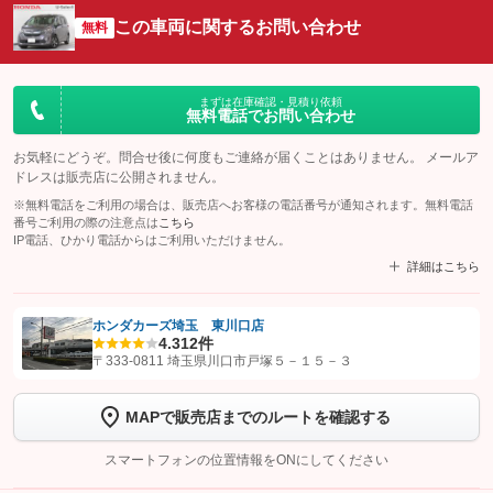
この車両に関するお問い合わせ
無料
まずは在庫確認・見積り依頼
無料電話でお問い合わせ
お気軽にどうぞ。問合せ後に何度もご連絡が届くことはありません。 メールア
ドレスは販売店に公開されません。
※無料電話をご利用の場合は、販売店へお客様の電話番号が通知されます。無料電話
番号ご利用の際の注意点は
こちら
IP電話、ひかり電話からはご利用いただけません。
詳細はこちら
ホンダカーズ埼玉 東川口店
4.3
12件
【STEP1】
認証画面でグーネットを友だち追加してから「許可する」ボタンを押
〒333-0811 埼玉県川口市戸塚５－１５－３
します
MAPで販売店までのルートを確認する
【STEP2】
トーク画面で
ボタンをタップして問い合わせを
完了してください。
スマートフォンの位置情報をONにしてください
こちら